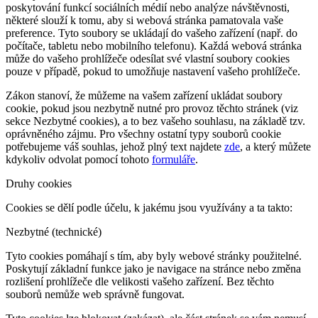
poskytování funkcí sociálních médií nebo analýze návštěvnosti,
některé slouží k tomu, aby si webová stránka pamatovala vaše
preference. Tyto soubory se ukládají do vašeho zařízení (např. do
počítače, tabletu nebo mobilního telefonu). Každá webová stránka
může do vašeho prohlížeče odesílat své vlastní soubory cookies
pouze v případě, pokud to umožňuje nastavení vašeho prohlížeče.
Zákon stanoví, že můžeme na vašem zařízení ukládat soubory
cookie, pokud jsou nezbytně nutné pro provoz těchto stránek (viz
sekce Nezbytné cookies), a to bez vašeho souhlasu, na základě tzv.
oprávněného zájmu. Pro všechny ostatní typy souborů cookie
potřebujeme váš souhlas, jehož plný text najdete
zde
, a který můžete
kdykoliv odvolat pomocí tohoto
formuláře
.
Druhy cookies
Cookies se dělí podle účelu, k jakému jsou využívány a ta takto:
Nezbytné (technické)
Tyto cookies pomáhají s tím, aby byly webové stránky použitelné.
Poskytují základní funkce jako je navigace na stránce nebo změna
rozlišení prohlížeče dle velikosti vašeho zařízení. Bez těchto
souborů nemůže web správně fungovat.