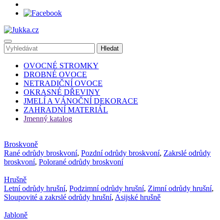
OVOCNÉ STROMKY
DROBNÉ OVOCE
NETRADIČNÍ OVOCE
OKRASNÉ DŘEVINY
JMELÍ A VÁNOČNÍ DEKORACE
ZAHRADNÍ MATERIÁL
Jmenný katalog
Broskvoně
Rané odrůdy broskvoní
,
Pozdní odrůdy broskvoní
,
Zakrslé odrůdy
broskvoní
,
Polorané odrůdy broskvoní
Hrušně
Letní odrůdy hrušní
,
Podzimní odrůdy hrušní
,
Zimní odrůdy hrušní
,
Sloupovité a zakrslé odrůdy hrušní
,
Asijské hrušně
Jabloně