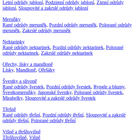
Letní odrůdy jabloní
,
Podzimní odrůdy jabloní
,
Zimní odrůdy
jabloní
,
Sloupovité a zakrslé odrůdy jabloní
Meruňky
Rané odrůdy meruněk
,
Pozdní odrůdy meruněk
,
Polorané odrůdy
meruněk
,
Zakrslé odrůdy meruněk
Nektarinky
Rané odrůdy nektarinek
,
Pozdní odrůdy nektarinek
,
Polorané
odrůdy nektarinek
,
Zakrslé odrůdy nektarinek
Ořechy, lísky a mandloně
Lísky
,
Mandloně
,
Ořešáky
Švestky a slivoně
Rané odrůdy švestek
,
Pozdní odrůdy švestek
,
Ryngle a blumy
,
Švestkomeruňky
,
Japonské švestky
,
Polorané odrůdy švestek
,
Mirabelky
,
Sloupovité a zakrslé odrůdy švestek
Třešně
Rané odrůdy třešní
,
Pozdní odrůdy třešní
,
Sloupovité a zakrslé
odrůdy třešní
,
Polorané odrůdy třešní
Višně a třešňovišně
Třešňovišně
,
Višně