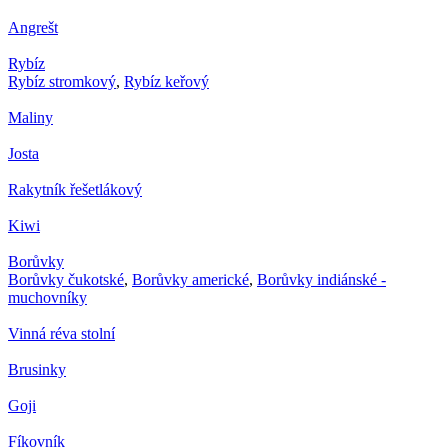
Angrešt
Rybíz
Rybíz stromkový
,
Rybíz keřový
Maliny
Josta
Rakytník řešetlákový
Kiwi
Borůvky
Borůvky čukotské
,
Borůvky americké
,
Borůvky indiánské -
muchovníky
Vinná réva stolní
Brusinky
Goji
Fíkovník