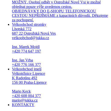
MOŽNÝ. Osobní odběr v Ostrožské Nové Vsi je možné
objednat pouze výše uvedenou cestou.
OBJEDNÁVKY DO E-SHOPU TELEFONICKOU
CESTOU NEPŘIJÍMÁME z kapacitních důvodů. Děkujeme
za pochopení.
Velkoobchod stromky
Lhotská 772
687 22 Ostrožská Nová Ves
velkoobchod@jukka.cz
Ing. Marek Mojdl
+420 774 647 197
Ing. Jan Vrba
+420 776 166 377
Velkoobchod jmelí
Velkotržnice Lipence
K Radotínu 492
156 00 Praha-Lipence
Mario Keck
+420 608 004 377
mario@jukka.cz
KONTAKTY