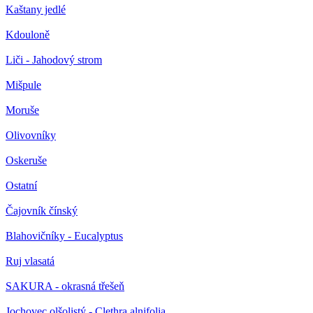
Kaštany jedlé
Kdouloně
Liči - Jahodový strom
Mišpule
Moruše
Olivovníky
Oskeruše
Ostatní
Čajovník čínský
Blahovičníky - Eucalyptus
Ruj vlasatá
SAKURA - okrasná třešeň
Jochovec olšolistý - Clethra alnifolia