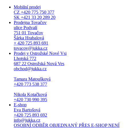
Mobilní prodej
CZ +420 775 750 377
SK +421 33 20 289 20
Prodejna Tovačov
ulice Podvalí
751 01 Tovačov
Šárka Hrabalová
+ 420 725 893 691
tovacov@jukka.cz
Prodej v Ostrožské Nové Vsi
Lhotská 772
687 22 Ostrožská Nová Ves
obchod@jukka.cz
Tamara Matoušková
+420 773 538 377
Nikola Kotačková
+420 730 990 395
E-shop
Eva Bartošová
+420 725 893 692
info@jukka.cz
OSOBNÍ ODBĚR OBJEDNANÝ PŘES E-SHOP NENÍ