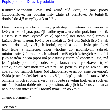
Popis produktu
Dotaz k produktu
Kultivar Mandarin Jewel má velké bílé květy na jaře, plody
žlutooranžové, na podzim listy žluté až oranžové. Je bujnější,
dorůstá do 4,5 m výšky a 3 m šířky.
Dřín japonský a jeho kultivary poskytují úchvatnou podívanou na
květy na konci jara, později nádherným zbarvením podzimního listí.
Časem se z nich vytvoří velký opadavý keř nebo malý strom s
kuželovitým tvarem. Květy se skládají ze čtyř okvětních lístků a jak
rostlina dospívá, tvoří jich hodně, zejména pokud bylo předchozí
léto teplé a slunečné. Jsou vhodné do japonských zahrad,
minimalistických moderních zahrad, smíšených keřových záhonů i
jako solitéra. Svída
japonská je okrasný strom původem z Asie, má
jedlé plody podobné jahodě, lze je konzumovat po zbavení trpké
slupky. Svou okrasnou funkci plní i na podzim, kdy se zelené listy
zbarvují do různých barev (od žlutooranžové až po jasně červenou).
Svída je nenáročný keř na stanoviště, nejlepší je slunné stanoviště v
ochraně jiných stromů a keřů, vyhýbejte se velmi horkým a suchým
místům. Budou dobře růst i v polostínu, ale jejich květenství a barva
nebudou tak intenzivní. Odolný mrazu až do -25 °C.
Jméno a příjmení
*
Telefon
*