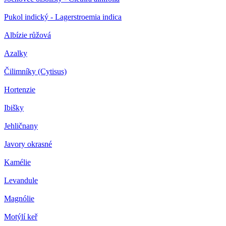
Pukol indický - Lagerstroemia indica
Albízie růžová
Azalky
Čilimníky (Cytisus)
Hortenzie
Ibišky
Jehličnany
Javory okrasné
Kamélie
Levandule
Magnólie
Motýlí keř