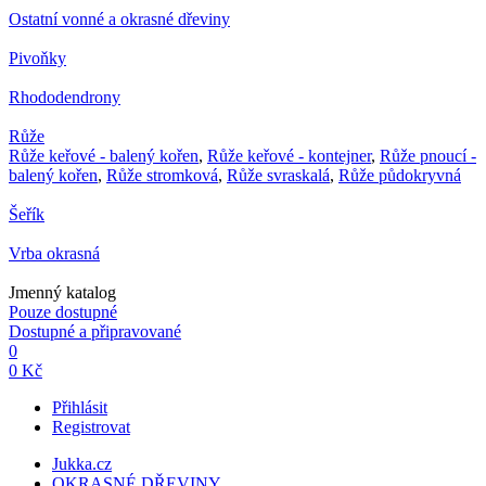
Ostatní vonné a okrasné dřeviny
Pivoňky
Rhododendrony
Růže
Růže keřové - balený kořen
,
Růže keřové - kontejner
,
Růže pnoucí -
balený kořen
,
Růže stromková
,
Růže svraskalá
,
Růže půdokryvná
Šeřík
Vrba okrasná
Jmenný katalog
Pouze dostupné
Dostupné a připravované
0
0 Kč
Přihlásit
Registrovat
Jukka.cz
OKRASNÉ DŘEVINY