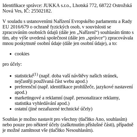
Identifikace správce: JUKKA s.r.o., Lhotská 772, 68722 Ostrožská
Nová Ves, IČ: 25502182.
V souladu s ustanoveními Nařízení Evropského parlamentu a Rady
EU 2016/679 o ochraně fyzických osob, v souvislosti se
zpracováním osobních údajů (dále jen „Nařízení“) souhlasím tímto s
tím, aby výše uvedená společnost (dále jen „správce“) zpracovávala
mnou poskytnuté osobní údaje (dále jen osobní údaje), a to:
cookies
pro účely:
(1)
statistické
(např. doba vaší návštěvy našich stránek,
nejčastěji používaná část webu apod.)
preferenční (např. identifikace prohlížeče, jazykové nastavení
apod.)
marketingové a reklamní (např. personalizace reklamy,
statistika vyhledávání apod.)
ostatní (jiné nezařazené technické účely)
Souhlas je možno nastavit pro všechny (tlačítko Ano, souhlasím)
nebo pouze pro některé účely (zaškrtnutím příslušné části), případně
je možné zamítnout vše (tlačítko Nesouhlasím).