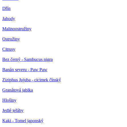
Dřín
Jahody
Malinoostružiny
Ostružiny
Citrusy
Bez černý - Sambucus nigra
Banán severu - Paw Paw
Ziziphus Jujuba - cicimek čínský
Granátová jablka
Hlošiny
Jedlé jeřáby
Kaki - Tomel japonský