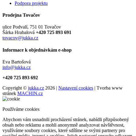
Podpora projektu
Prodejna Tovačov
ulice Podvalí, 751 01 Tovačov
Šárka Hrabalová
+420 725 893 691
tovacov@jukka.cz
Informace k objednávkám e-shop
Eva Bartošová
info@jukka.cz
+420 725 893 692
Copyright ©
jukka.cz
2026 |
Nastavení cookies
| Tvorba www
stránek
MACHIN.cz
Používáme cookies
Abychom vám usnadnili procházení stránek, nabídli přizpůsobený
obsah nebo reklamu a mohli anonymně analyzovat návštěvnost,
využíváme soubory cookies, které sdílíme se svými partnery pro
sociální média, inzerci a analýzu. Jejich nastavení upravíte odkazem