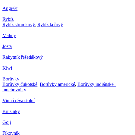
Angrešt
Rybíz
Rybíz stromkový
,
Rybíz keřový
Maliny
Josta
Rakytník řešetlákový
Kiwi
Borůvky
Borůvky čukotské
,
Borůvky americké
,
Borůvky indiánské -
muchovníky
Vinná réva stolní
Brusinky
Goji
Fíkovník