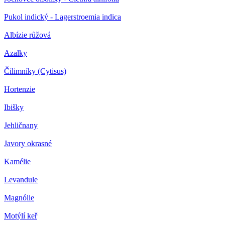
Pukol indický - Lagerstroemia indica
Albízie růžová
Azalky
Čilimníky (Cytisus)
Hortenzie
Ibišky
Jehličnany
Javory okrasné
Kamélie
Levandule
Magnólie
Motýlí keř