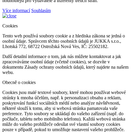
hodnotnější pro vydavatele a inzerenty třetích stran.
Více informací
Souhlasím
Cookies
Tento web používá soubory cookie a z hlediska zákona se jedná o
osobní údaje. Správcem těchto osobních údajů je JUKKA s.r.o.,
Lhotská 772, 68722 Ostrožská Nová Ves, IČ: 25502182.
Další detailní informace o tom, jak nás můžete kontaktovat a jak
zpracováváme osobní údaje (včetně cookies), se dozvíte v
dokumentu Zásady ochrany osobních údajů, který najdete na našem
webu.
Obecně o cookies
Cookies jsou malé textové soubory, které mohou používat webové
stránky k mnoha účelům, např. k personalizaci obsahu a reklam,
poskytování funkcí sociálních médií nebo analýze návštěvnosti,
některé slouží k tomu, aby si webová stránka pamatovala vaše
preference. Tyto soubory se ukládají do vašeho zařízení (např. do
počítače, tabletu nebo mobilního telefonu). Každá webová stránka
může do vašeho prohlížeče odesílat své vlastní soubory cookies
pouze v případě, pokud to umožňuje nastavení vašeho prohlížeče.