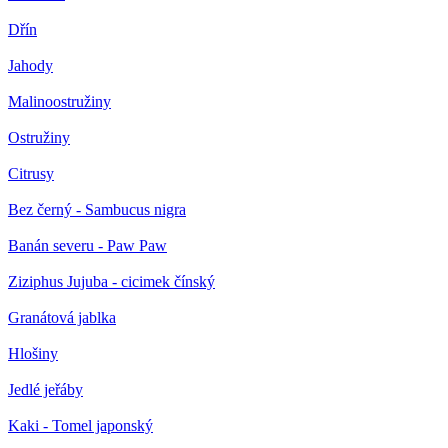
Dřín
Jahody
Malinoostružiny
Ostružiny
Citrusy
Bez černý - Sambucus nigra
Banán severu - Paw Paw
Ziziphus Jujuba - cicimek čínský
Granátová jablka
Hlošiny
Jedlé jeřáby
Kaki - Tomel japonský