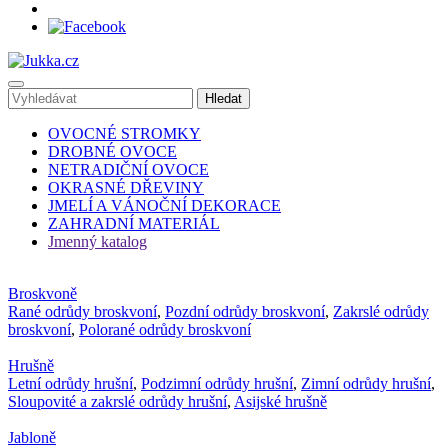
OVOCNÉ STROMKY
DROBNÉ OVOCE
NETRADIČNÍ OVOCE
OKRASNÉ DŘEVINY
JMELÍ A VÁNOČNÍ DEKORACE
ZAHRADNÍ MATERIÁL
Jmenný katalog
Broskvoně
Rané odrůdy broskvoní
,
Pozdní odrůdy broskvoní
,
Zakrslé odrůdy
broskvoní
,
Polorané odrůdy broskvoní
Hrušně
Letní odrůdy hrušní
,
Podzimní odrůdy hrušní
,
Zimní odrůdy hrušní
,
Sloupovité a zakrslé odrůdy hrušní
,
Asijské hrušně
Jabloně