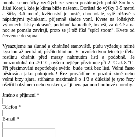
mnoha semenáčky vzešlých ze semen posbíraných poblíž Soulu v
Jižní Koreji, kde je klima blíže našemu. Dorůstá do výšky 3-5 metrů
a šířky 3-6 metrů, květenství je husté, chocholaté, sytě růžové s
nápadnými tyčinkami, příjemně sladce voní. Kvete na loňských
výhonech. Listy okrasné, podobné kapradině, tmavší, za deště a na
noc se pomalu zavírají, proto se jí též říká "spící strom". Kvete od
července do srpna.
Vysazujeme na slunné a chráněné stanoviště, půdu vyžaduje mírně
kyselou až neutrální, písčito hlinitou. V prvních dvou letech je třeba
rostlinu chránit před mrazy nahrnutím listí a podobně. Je
mrazuodolná do -20 °C, ovšem nejlépe přezimuje při 2 °C až 8 °C.
Při přezimování nepotřebuje světlo, bude totiž bez listí. Velmi často
pěstována jako pokojovka! Řez provádíme v pozdní zimě nebo
velmi brzy zjara, stříháme maximálně o 1/3 a důležité je tyto řezy
ošetřit balzámem nebo voskem, ať ji nenapadnou houbové choroby.
Jméno a příjmení
*
Telefon
*
E-mail
*