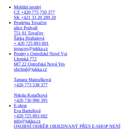
Mobilní prodej
CZ +420 775 750 377
SK +421 33 20 289 20
Prodejna Tovačov
ulice Podvalí
751 01 Tovačov
Šárka Hrabalová
+ 420 725 893 691
tovacov@jukka.cz
Prodej v Ostrožské Nové Vsi
Lhotská 772
687 22 Ostrožská Nová Ves
obchod@jukka.cz
Tamara Matoušková
+420 773 538 377
Nikola Kotačková
+420 730 990 395
E-shop
Eva Bartošová
+420 725 893 692
info@jukka.cz
OSOBNÍ ODBĚR OBJEDNANÝ PŘES E-SHOP NENÍ