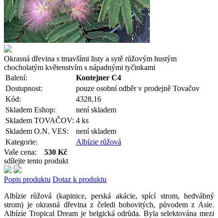
Okrasná dřevina s tmavšími listy a sytě růžovým hustým
chocholatým květenstvím s nápadnými tyčinkami
Balení:
Kontejner C4
Dostupnost:
pouze osobní odběr v prodejně Tovačov
Kód:
4328,16
Skladem Eshop:
není skladem
Skladem TOVAČOV:
4 ks
Skladem O.N. VES:
není skladem
Kategorie:
Albízie růžová
Vaše cena:
530 Kč
sdílejte tento produkt
Popis produktu
Dotaz k produktu
Albízie růžová (kapinice, perská akácie, spící strom, hedvábný
strom) je okrasná dřevina z čeledi bobovitých, původem z Asie.
Albízie Tropical Dream je belgická odrůda. Byla selektována mezi