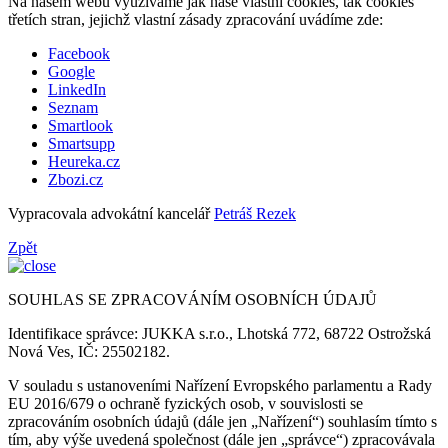
Na našem webu využíváme jak naše vlastní cookies, tak cookies
třetích stran, jejichž vlastní zásady zpracování uvádíme zde:
Facebook
Google
LinkedIn
Seznam
Smartlook
Smartsupp
Heureka.cz
Zbozi.cz
Vypracovala advokátní kancelář
Petráš Rezek
Zpět
SOUHLAS SE ZPRACOVÁNÍM OSOBNÍCH ÚDAJŮ
Identifikace správce: JUKKA s.r.o., Lhotská 772, 68722 Ostrožská
Nová Ves, IČ: 25502182.
V souladu s ustanoveními Nařízení Evropského parlamentu a Rady
EU 2016/679 o ochraně fyzických osob, v souvislosti se
zpracováním osobních údajů (dále jen „Nařízení“) souhlasím tímto s
tím, aby výše uvedená společnost (dále jen „správce“) zpracovávala