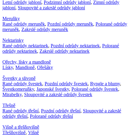
Letní odrůdy jabloní
,
Podzimní odrůdy jabloní
,
Zimní odrůdy
jabloní
,
Sloupovité a zakrslé odrůdy jabloní
Meruňky
Rané odrůdy meruněk
,
Pozdní odrůdy meruněk
,
Polorané odrůdy
meruněk
,
Zakrslé odrůdy meruněk
Nektarinky
Rané odrůdy nektarinek
,
Pozdní odrůdy nektarinek
,
Polorané
odrůdy nektarinek
,
Zakrslé odrůdy nektarinek
Ořechy, lísky a mandloně
Lísky
,
Mandloně
,
Ořešáky
Švestky a slivoně
Rané odrůdy švestek
,
Pozdní odrůdy švestek
,
Ryngle a blumy
,
Švestkomeruňky
,
Japonské švestky
,
Polorané odrůdy švestek
,
Mirabelky
,
Sloupovité a zakrslé odrůdy švestek
Třešně
Rané odrůdy třešní
,
Pozdní odrůdy třešní
,
Sloupovité a zakrslé
odrůdy třešní
,
Polorané odrůdy třešní
Višně a třešňovišně
Třešňovišně
,
Višně