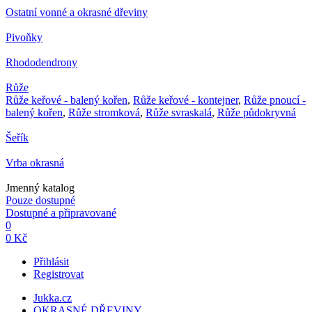
Ostatní vonné a okrasné dřeviny
Pivoňky
Rhododendrony
Růže
Růže keřové - balený kořen
,
Růže keřové - kontejner
,
Růže pnoucí -
balený kořen
,
Růže stromková
,
Růže svraskalá
,
Růže půdokryvná
Šeřík
Vrba okrasná
Jmenný katalog
Pouze dostupné
Dostupné a připravované
0
0 Kč
Přihlásit
Registrovat
Jukka.cz
OKRASNÉ DŘEVINY