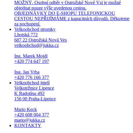
MOŽNÝ. Osobní odběr v Ostrožské Nové Vsi je možné
objednat pouze výše uvedenou cestou.
OBJEDNÁVKY DO E-SHOPU TELEFONICKOU
CESTOU NEPŘIJÍMÁME z kapacitních důvodů. Děkujeme
za pochopení.
Velkoobchod stromky
Lhotská 772
687 22 Ostrožská Nová Ves
velkoobchod@jukka.cz
Ing. Marek Mojdl
+420 774 647 197
Ing. Jan Vrba
+420 776 166 377
Velkoobchod jmelí
Velkotržnice Lipence
K Radotínu 492
156 00 Praha-Lipence
Mario Keck
+420 608 004 377
mario@jukka.cz
KONTAKTY