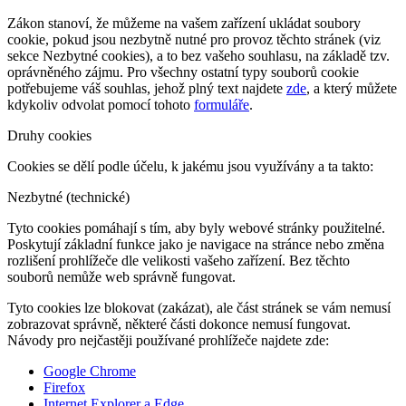
Zákon stanoví, že můžeme na vašem zařízení ukládat soubory
cookie, pokud jsou nezbytně nutné pro provoz těchto stránek (viz
sekce Nezbytné cookies), a to bez vašeho souhlasu, na základě tzv.
oprávněného zájmu. Pro všechny ostatní typy souborů cookie
potřebujeme váš souhlas, jehož plný text najdete
zde
, a který můžete
kdykoliv odvolat pomocí tohoto
formuláře
.
Druhy cookies
Cookies se dělí podle účelu, k jakému jsou využívány a ta takto:
Nezbytné (technické)
Tyto cookies pomáhají s tím, aby byly webové stránky použitelné.
Poskytují základní funkce jako je navigace na stránce nebo změna
rozlišení prohlížeče dle velikosti vašeho zařízení. Bez těchto
souborů nemůže web správně fungovat.
Tyto cookies lze blokovat (zakázat), ale část stránek se vám nemusí
zobrazovat správně, některé části dokonce nemusí fungovat.
Návody pro nejčastěji používané prohlížeče najdete zde:
Google Chrome
Firefox
Internet Explorer a Edge