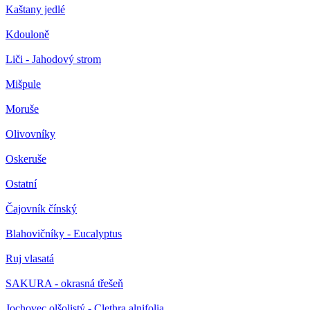
Kaštany jedlé
Kdouloně
Liči - Jahodový strom
Mišpule
Moruše
Olivovníky
Oskeruše
Ostatní
Čajovník čínský
Blahovičníky - Eucalyptus
Ruj vlasatá
SAKURA - okrasná třešeň
Jochovec olšolistý - Clethra alnifolia