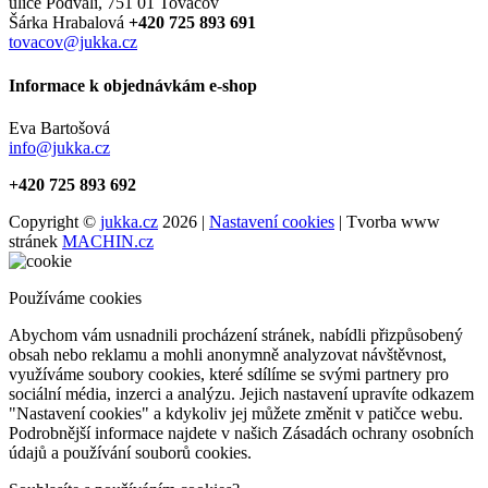
ulice Podvalí, 751 01 Tovačov
Šárka Hrabalová
+420 725 893 691
tovacov@jukka.cz
Informace k objednávkám e-shop
Eva Bartošová
info@jukka.cz
+420 725 893 692
Copyright ©
jukka.cz
2026 |
Nastavení cookies
| Tvorba www
stránek
MACHIN.cz
Používáme cookies
Abychom vám usnadnili procházení stránek, nabídli přizpůsobený
obsah nebo reklamu a mohli anonymně analyzovat návštěvnost,
využíváme soubory cookies, které sdílíme se svými partnery pro
sociální média, inzerci a analýzu. Jejich nastavení upravíte odkazem
"Nastavení cookies" a kdykoliv jej můžete změnit v patičce webu.
Podrobnější informace najdete v našich Zásadách ochrany osobních
údajů a používání souborů cookies.