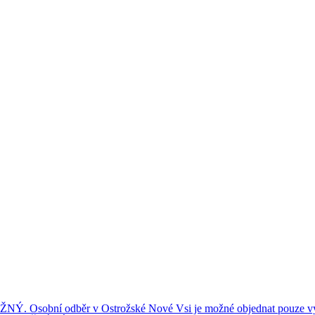
ní odběr v Ostrožské Nové Vsi je možné objednat pouze výše