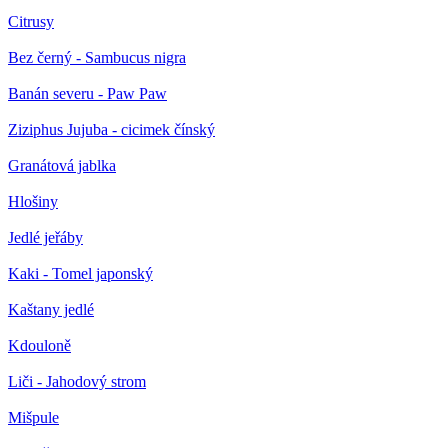
Citrusy
Bez černý - Sambucus nigra
Banán severu - Paw Paw
Ziziphus Jujuba - cicimek čínský
Granátová jablka
Hlošiny
Jedlé jeřáby
Kaki - Tomel japonský
Kaštany jedlé
Kdouloně
Liči - Jahodový strom
Mišpule