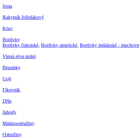
Josta
Rakytník řešetlákový
Kiwi
Borůvky
Borůvky čukotské
,
Borůvky americké
,
Borůvky indiánské - muchovn
Vinná réva stolní
Brusinky
Goji
Fíkovník
Dřín
Jahody
Malinoostružiny
Ostružiny