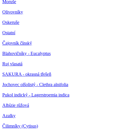
Moruše
Olivovníky
Oskeruše
Ostatní
Čajovník čínský
Blahovičníky - Eucalyptus
Ruj vlasatá
SAKURA - okrasná třešeň
Jochovec olšolistý - Clethra alnifolia
Pukol indický - Lagerstroemia indica
Albízie růžová
Azalky
Čilimníky (Cytisus)