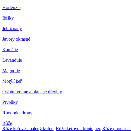
Hortenzie
Ibišky
Jehličnany
Javory okrasné
Kamélie
Levandule
Magnólie
Motýlí keř
Ostatní vonné a okrasné dřeviny
Pivoňky
Rhododendrony
Růže
Růže keřové - balený kořen
,
Růže keřové - kontejner
,
Růže pnoucí - 