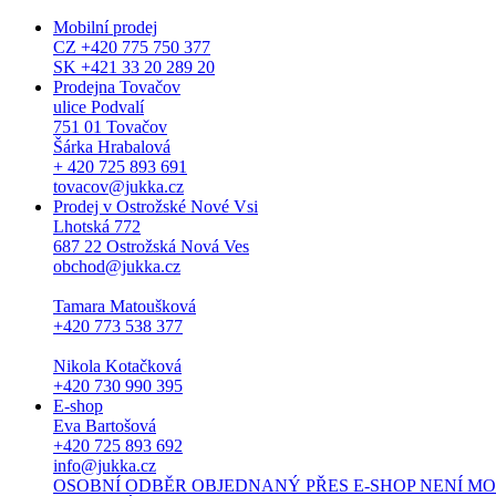
Mobilní prodej
CZ +420 775 750 377
SK +421 33 20 289 20
Prodejna Tovačov
ulice Podvalí
751 01 Tovačov
Šárka Hrabalová
+ 420 725 893 691
tovacov@jukka.cz
Prodej v Ostrožské Nové Vsi
Lhotská 772
687 22 Ostrožská Nová Ves
obchod@jukka.cz
Tamara Matoušková
+420 773 538 377
Nikola Kotačková
+420 730 990 395
E-shop
Eva Bartošová
+420 725 893 692
info@jukka.cz
OSOBNÍ ODBĚR OBJEDNANÝ PŘES E-SHOP NENÍ MOŽNÝ. Osob