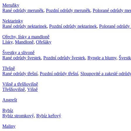
Meruňky
Rané odrůdy meruněk
,
Pozdní odrůdy meruněk
,
Polorané odrůdy me
Nektarinky
Rané odrůdy nektarinek
,
Pozdní odrůdy nektarinek
,
Polorané odrůdy 
Ořechy, lísky a mandloně
Lísky
,
Mandloně
,
Ořešáky
Švestky a slivoně
Rané odrůdy švestek
,
Pozdní odrůdy švestek
,
Ryngle a blumy
,
Švest
Třešně
Rané odrůdy třešní
,
Pozdní odrůdy třešní
,
Sloupovité a zakrslé odrůdy
Višně a třešňovišně
Třešňovišně
,
Višně
Angrešt
Rybíz
Rybíz stromkový
,
Rybíz keřový
Maliny