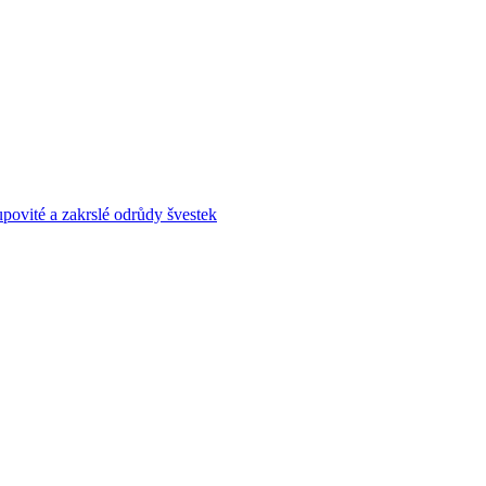
povité a zakrslé odrůdy švestek