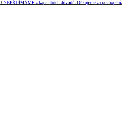
JÍMÁME z kapacitních důvodů. Děkujeme za pochopení.