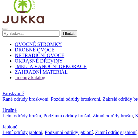
OVOCNÉ STROMKY
DROBNÉ OVOCE
NETRADIČNÍ OVOCE
OKRASNÉ DŘEVINY
JMELÍ A VÁNOČNÍ DEKORACE
ZAHRADNÍ MATERIÁL
Jmenný katalog
Broskvoně
Rané odrůdy broskvoní
,
Pozdní odrůdy broskvoní
,
Zakrslé odrůdy b
Hrušně
Letní odrůdy hrušní
,
Podzimní odrůdy hrušní
,
Zimní odrůdy hrušní
,
S
Jabloně
Letní odrůdy jabloní
,
Podzimní odrůdy jabloní
,
Zimní odrůdy jabloní