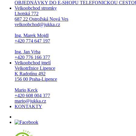
OBJEDNÁVKY DO E-SHOPU TELEFONICKOU CESTOU NEPŘI
Velkoobchod stromky
Lhotská 772
687 22 Ostrožská Nová Ves
velkoobchod@jukka.cz
Ing. Marek Mojdl
+420 774 647 197
Ing. Jan Vrba
+420 776 166 377
Velkoobchod jmelí
Velkotržnice Lipence
K Radotínu 492
156 00 Praha-Lipence
Mario Keck
+420 608 004 377
mario@jukka.cz
KONTAKTY