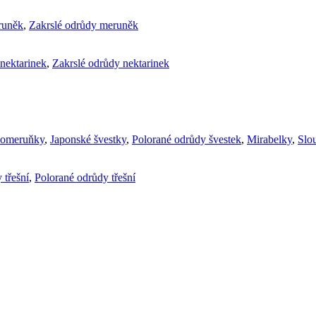
runěk
,
Zakrslé odrůdy meruněk
nektarinek
,
Zakrslé odrůdy nektarinek
komeruňky
,
Japonské švestky
,
Polorané odrůdy švestek
,
Mirabelky
,
Slou
 třešní
,
Polorané odrůdy třešní