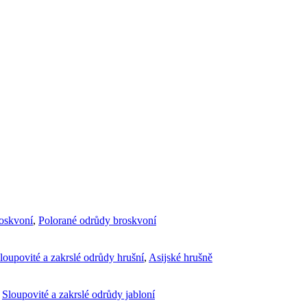
roskvoní
,
Polorané odrůdy broskvoní
loupovité a zakrslé odrůdy hrušní
,
Asijské hrušně
,
Sloupovité a zakrslé odrůdy jabloní