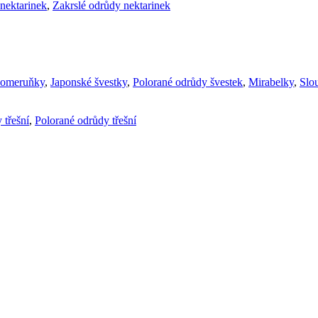
nektarinek
,
Zakrslé odrůdy nektarinek
komeruňky
,
Japonské švestky
,
Polorané odrůdy švestek
,
Mirabelky
,
Slou
 třešní
,
Polorané odrůdy třešní