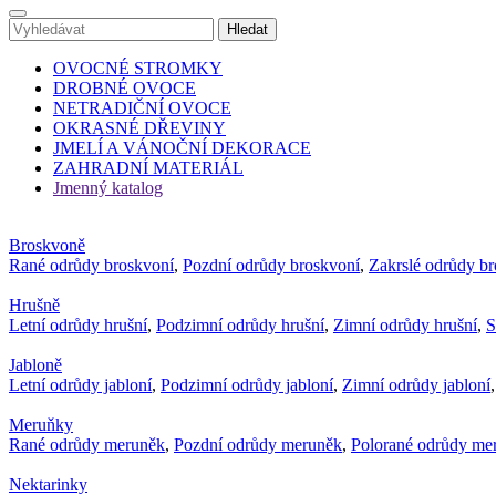
OVOCNÉ STROMKY
DROBNÉ OVOCE
NETRADIČNÍ OVOCE
OKRASNÉ DŘEVINY
JMELÍ A VÁNOČNÍ DEKORACE
ZAHRADNÍ MATERIÁL
Jmenný katalog
Broskvoně
Rané odrůdy broskvoní
,
Pozdní odrůdy broskvoní
,
Zakrslé odrůdy b
Hrušně
Letní odrůdy hrušní
,
Podzimní odrůdy hrušní
,
Zimní odrůdy hrušní
,
S
Jabloně
Letní odrůdy jabloní
,
Podzimní odrůdy jabloní
,
Zimní odrůdy jabloní
Meruňky
Rané odrůdy meruněk
,
Pozdní odrůdy meruněk
,
Polorané odrůdy me
Nektarinky