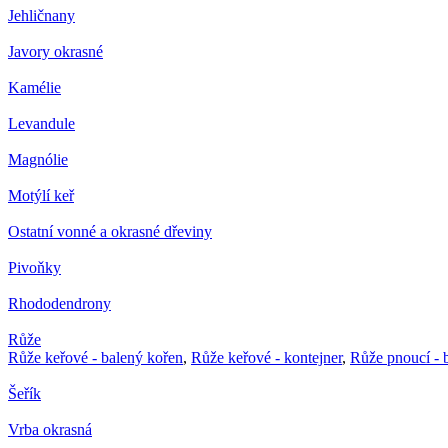
Jehličnany
Javory okrasné
Kamélie
Levandule
Magnólie
Motýlí keř
Ostatní vonné a okrasné dřeviny
Pivoňky
Rhododendrony
Růže
Růže keřové - balený kořen
,
Růže keřové - kontejner
,
Růže pnoucí - 
Šeřík
Vrba okrasná