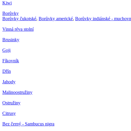
Kiwi
Borůvky
Borůvky čukotské
,
Borůvky americké
,
Borůvky indiánské - muchovn
Vinná réva stolní
Brusinky
Goji
Fíkovník
Dřín
Jahody
Malinoostružiny
Ostružiny
Citrusy
Bez černý - Sambucus nigra