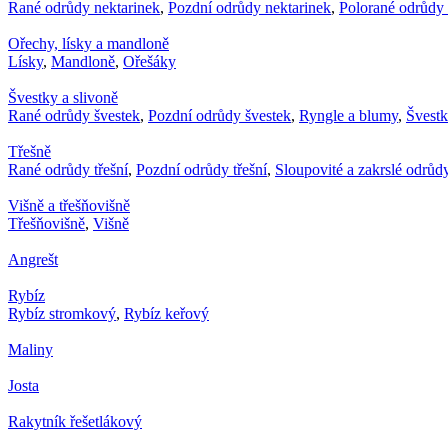
Rané odrůdy nektarinek
,
Pozdní odrůdy nektarinek
,
Polorané odrůdy 
Ořechy, lísky a mandloně
Lísky
,
Mandloně
,
Ořešáky
Švestky a slivoně
Rané odrůdy švestek
,
Pozdní odrůdy švestek
,
Ryngle a blumy
,
Švest
Třešně
Rané odrůdy třešní
,
Pozdní odrůdy třešní
,
Sloupovité a zakrslé odrůdy
Višně a třešňovišně
Třešňovišně
,
Višně
Angrešt
Rybíz
Rybíz stromkový
,
Rybíz keřový
Maliny
Josta
Rakytník řešetlákový