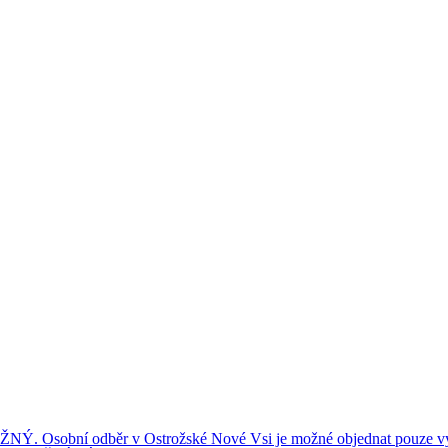
ní odběr v Ostrožské Nové Vsi je možné objednat pouze výše