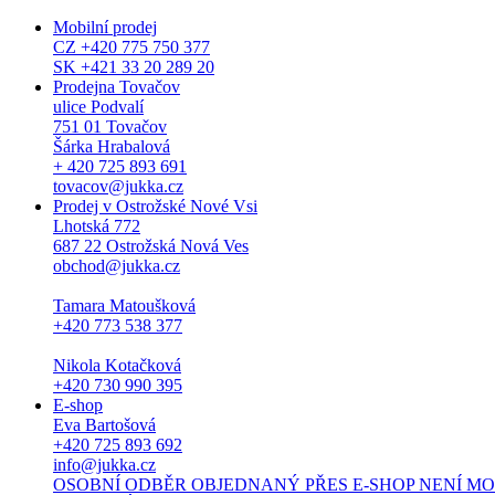
Mobilní prodej
CZ +420 775 750 377
SK +421 33 20 289 20
Prodejna Tovačov
ulice Podvalí
751 01 Tovačov
Šárka Hrabalová
+ 420 725 893 691
tovacov@jukka.cz
Prodej v Ostrožské Nové Vsi
Lhotská 772
687 22 Ostrožská Nová Ves
obchod@jukka.cz
Tamara Matoušková
+420 773 538 377
Nikola Kotačková
+420 730 990 395
E-shop
Eva Bartošová
+420 725 893 692
info@jukka.cz
OSOBNÍ ODBĚR OBJEDNANÝ PŘES E-SHOP NENÍ MOŽNÝ. Osob