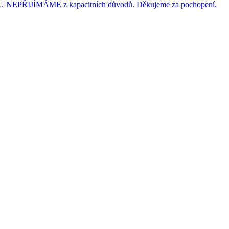
JÍMÁME z kapacitních důvodů. Děkujeme za pochopení.