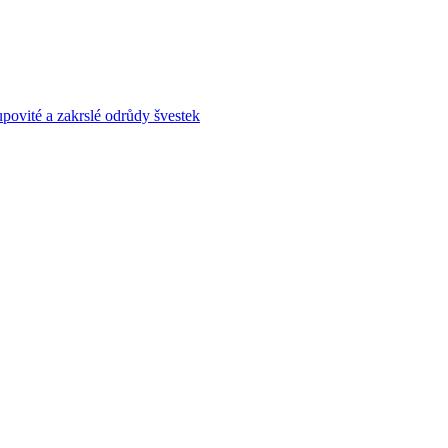
povité a zakrslé odrůdy švestek