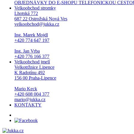
OBJEDNÁVKY DO E-SHOPU TELEFONICKOU CESTOU NEPŘI
Velkoobchod stromky
Lhotská 772
687 22 Ostrožská Nová Ves
velkoobchod@jukka.cz
Ing. Marek Mojdl
+420 774 647 197
Ing. Jan Vrba
+420 776 166 377
Velkoobchod jmelí
Velkotržnice Lipence
K Radotínu 492
156 00 Praha-Lipence
Mario Keck
+420 608 004 377
mario@jukka.cz
KONTAKTY