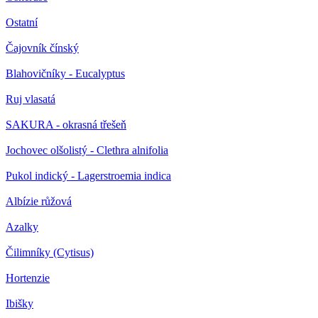
Ostatní
Čajovník čínský
Blahovičníky - Eucalyptus
Ruj vlasatá
SAKURA - okrasná třešeň
Jochovec olšolistý - Clethra alnifolia
Pukol indický - Lagerstroemia indica
Albízie růžová
Azalky
Čilimníky (Cytisus)
Hortenzie
Ibišky