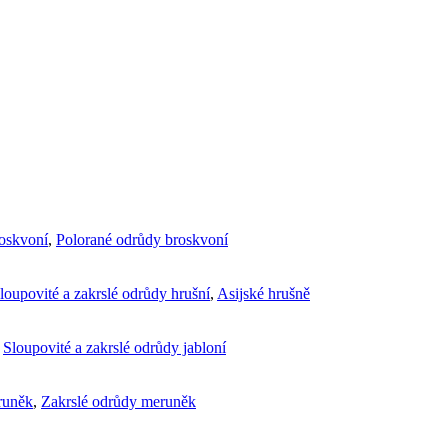
roskvoní
,
Polorané odrůdy broskvoní
loupovité a zakrslé odrůdy hrušní
,
Asijské hrušně
,
Sloupovité a zakrslé odrůdy jabloní
runěk
,
Zakrslé odrůdy meruněk