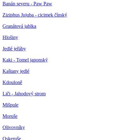
Banán severu - Paw Paw
Ziziphus Jujuba - cicimek čínský
Granátová jablka
Hlošiny
Jedlé jeřáby
Kaki - Tomel japonský
Kaštany jedlé
Kdouloně
Liči - Jahodový strom
Mišpule
Moruše
Olivovníky
Oskeruše