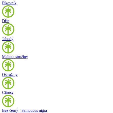
Fíkovník
Dřín
Jahody
Malinoostružiny
Ostružiny
Citrusy
Bez černý - Sambucus nigra