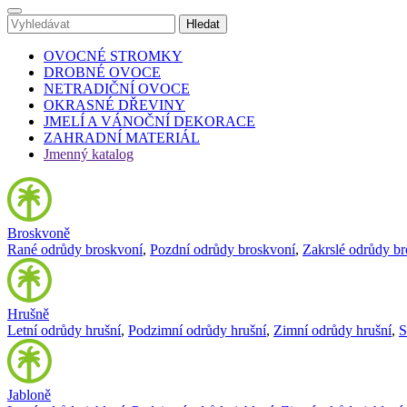
OVOCNÉ STROMKY
DROBNÉ OVOCE
NETRADIČNÍ OVOCE
OKRASNÉ DŘEVINY
JMELÍ A VÁNOČNÍ DEKORACE
ZAHRADNÍ MATERIÁL
Jmenný katalog
Broskvoně
Rané odrůdy broskvoní
,
Pozdní odrůdy broskvoní
,
Zakrslé odrůdy b
Hrušně
Letní odrůdy hrušní
,
Podzimní odrůdy hrušní
,
Zimní odrůdy hrušní
,
S
Jabloně