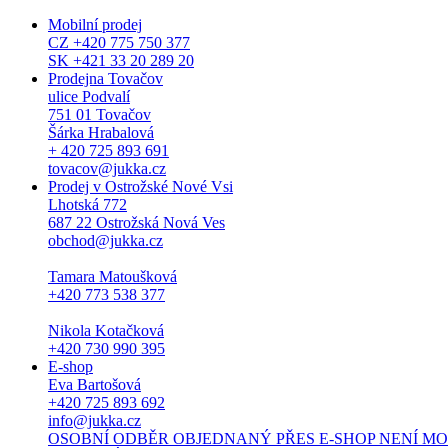
Mobilní prodej
CZ +420 775 750 377
SK +421 33 20 289 20
Prodejna Tovačov
ulice Podvalí
751 01 Tovačov
Šárka Hrabalová
+ 420 725 893 691
tovacov@jukka.cz
Prodej v Ostrožské Nové Vsi
Lhotská 772
687 22 Ostrožská Nová Ves
obchod@jukka.cz
Tamara Matoušková
+420 773 538 377
Nikola Kotačková
+420 730 990 395
E-shop
Eva Bartošová
+420 725 893 692
info@jukka.cz
OSOBNÍ ODBĚR OBJEDNANÝ PŘES E-SHOP NENÍ MOŽNÝ. Osob