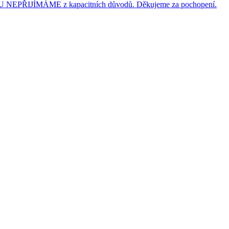
JÍMÁME z kapacitních důvodů. Děkujeme za pochopení.