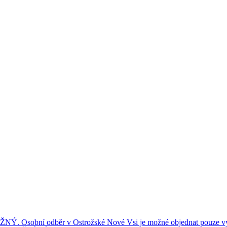
ní odběr v Ostrožské Nové Vsi je možné objednat pouze výše