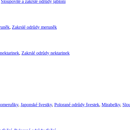
,
Sloupovité a zakrslé odrůdy jabloní
runěk
,
Zakrslé odrůdy meruněk
nektarinek
,
Zakrslé odrůdy nektarinek
komeruňky
,
Japonské švestky
,
Polorané odrůdy švestek
,
Mirabelky
,
Slou