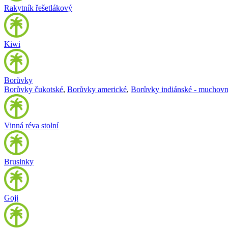
Rakytník řešetlákový
Kiwi
Borůvky
Borůvky čukotské
,
Borůvky americké
,
Borůvky indiánské - muchovn
Vinná réva stolní
Brusinky
Goji