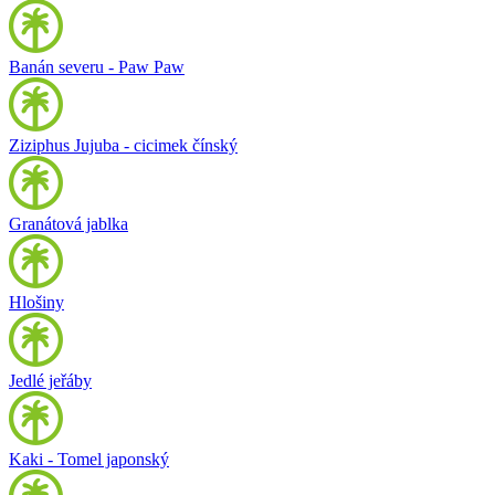
Banán severu - Paw Paw
Ziziphus Jujuba - cicimek čínský
Granátová jablka
Hlošiny
Jedlé jeřáby
Kaki - Tomel japonský