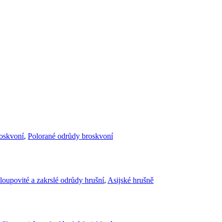
roskvoní
,
Polorané odrůdy broskvoní
loupovité a zakrslé odrůdy hrušní
,
Asijské hrušně