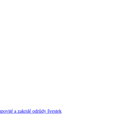
povité a zakrslé odrůdy švestek