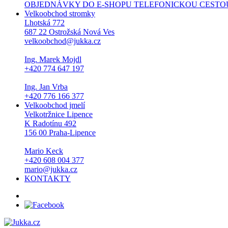
OBJEDNÁVKY DO E-SHOPU TELEFONICKOU CESTOU NEPŘI
Velkoobchod stromky
Lhotská 772
687 22 Ostrožská Nová Ves
velkoobchod@jukka.cz
Ing. Marek Mojdl
+420 774 647 197
Ing. Jan Vrba
+420 776 166 377
Velkoobchod jmelí
Velkotržnice Lipence
K Radotínu 492
156 00 Praha-Lipence
Mario Keck
+420 608 004 377
mario@jukka.cz
KONTAKTY