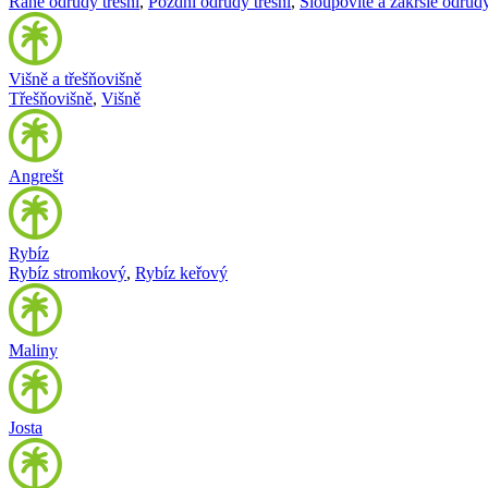
Rané odrůdy třešní
,
Pozdní odrůdy třešní
,
Sloupovité a zakrslé odrůdy
Višně a třešňovišně
Třešňovišně
,
Višně
Angrešt
Rybíz
Rybíz stromkový
,
Rybíz keřový
Maliny
Josta