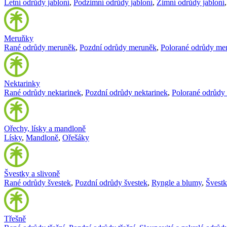
Letní odrůdy jabloní
,
Podzimní odrůdy jabloní
,
Zimní odrůdy jabloní
Meruňky
Rané odrůdy meruněk
,
Pozdní odrůdy meruněk
,
Polorané odrůdy me
Nektarinky
Rané odrůdy nektarinek
,
Pozdní odrůdy nektarinek
,
Polorané odrůdy 
Ořechy, lísky a mandloně
Lísky
,
Mandloně
,
Ořešáky
Švestky a slivoně
Rané odrůdy švestek
,
Pozdní odrůdy švestek
,
Ryngle a blumy
,
Švest
Třešně