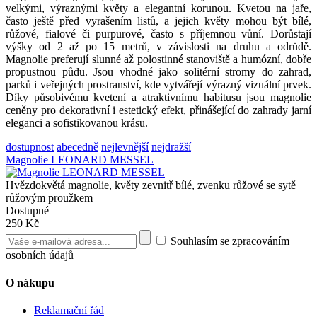
velkými, výraznými květy a elegantní korunou. Kvetou na jaře,
často ještě před vyrašením listů, a jejich květy mohou být bílé,
růžové, fialové či purpurové, často s příjemnou vůní. Dorůstají
výšky od 2 až po 15 metrů, v závislosti na druhu a odrůdě.
Magnolie preferují slunné až polostinné stanoviště a humózní, dobře
propustnou půdu. Jsou vhodné jako solitérní stromy do zahrad,
parků i veřejných prostranství, kde vytvářejí výrazný vizuální prvek.
Díky působivému kvetení a atraktivnímu habitusu jsou magnolie
ceněny pro dekorativní i estetický efekt, přinášející do zahrady jarní
eleganci a sofistikovanou krásu.
dostupnost
abecedně
nejlevnější
nejdražší
Magnolie LEONARD MESSEL
Hvězdokvětá magnolie, květy zevnitř bílé, zvenku růžové se sytě
růžovým proužkem
Dostupné
250 Kč
Souhlasím se zpracováním
osobních údajů
O nákupu
Reklamační řád