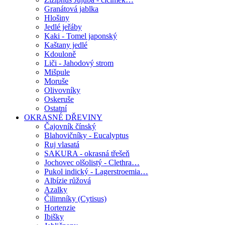
Granátová jablka
Hlošiny
Jedlé jeřáby
Kaki - Tomel japonský
Kaštany jedlé
Kdouloně
Liči - Jahodový strom
Mišpule
Moruše
Olivovníky
Oskeruše
Ostatní
OKRASNÉ DŘEVINY
Čajovník čínský
Blahovičníky - Eucalyptus
Ruj vlasatá
SAKURA - okrasná třešeň
Jochovec olšolistý - Clethra…
Pukol indický - Lagerstroemia…
Albízie růžová
Azalky
Čilimníky (Cytisus)
Hortenzie
Ibišky