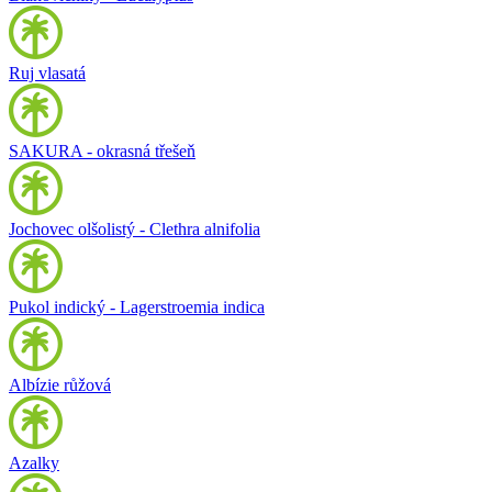
Ruj vlasatá
SAKURA - okrasná třešeň
Jochovec olšolistý - Clethra alnifolia
Pukol indický - Lagerstroemia indica
Albízie růžová
Azalky