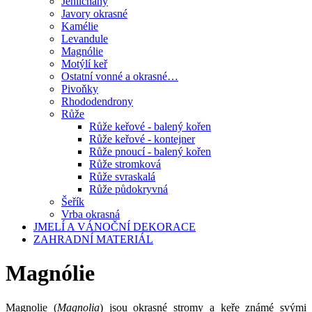
Jehličnany
Javory okrasné
Kamélie
Levandule
Magnólie
Motýlí keř
Ostatní vonné a okrasné…
Pivoňky
Rhododendrony
Růže
Růže keřové - balený kořen
Růže keřové - kontejner
Růže pnoucí - balený kořen
Růže stromková
Růže svraskalá
Růže půdokryvná
Šeřík
Vrba okrasná
JMELÍ A VÁNOČNÍ DEKORACE
ZAHRADNÍ MATERIÁL
Magnólie
Magnolie (
Magnolia
) jsou okrasné stromy a keře známé svými