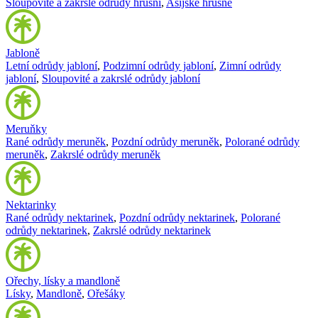
Sloupovité a zakrslé odrůdy hrušní
,
Asijské hrušně
Jabloně
Letní odrůdy jabloní
,
Podzimní odrůdy jabloní
,
Zimní odrůdy
jabloní
,
Sloupovité a zakrslé odrůdy jabloní
Meruňky
Rané odrůdy meruněk
,
Pozdní odrůdy meruněk
,
Polorané odrůdy
meruněk
,
Zakrslé odrůdy meruněk
Nektarinky
Rané odrůdy nektarinek
,
Pozdní odrůdy nektarinek
,
Polorané
odrůdy nektarinek
,
Zakrslé odrůdy nektarinek
Ořechy, lísky a mandloně
Lísky
,
Mandloně
,
Ořešáky