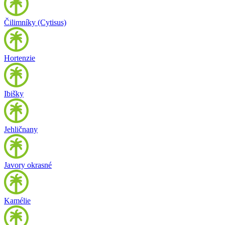
Čilimníky (Cytisus)
Hortenzie
Ibišky
Jehličnany
Javory okrasné
Kamélie