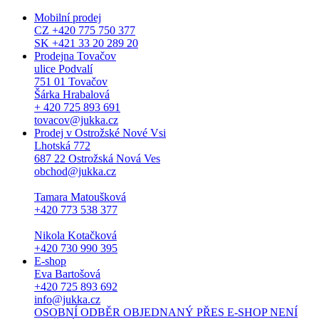
Mobilní prodej
CZ +420 775 750 377
SK +421 33 20 289 20
Prodejna Tovačov
ulice Podvalí
751 01 Tovačov
Šárka Hrabalová
+ 420 725 893 691
tovacov@jukka.cz
Prodej v Ostrožské Nové Vsi
Lhotská 772
687 22 Ostrožská Nová Ves
obchod@jukka.cz
Tamara Matoušková
+420 773 538 377
Nikola Kotačková
+420 730 990 395
E-shop
Eva Bartošová
+420 725 893 692
info@jukka.cz
OSOBNÍ ODBĚR OBJEDNANÝ PŘES E-SHOP NENÍ