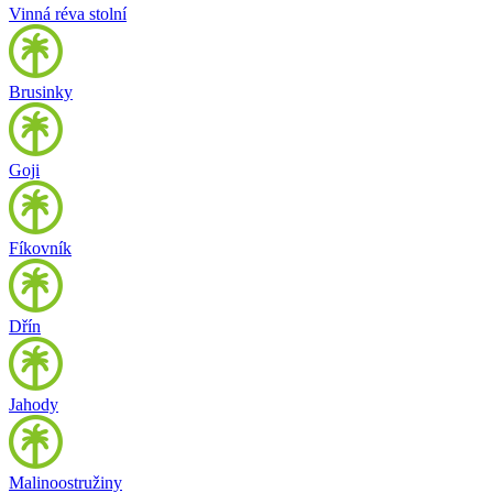
Vinná réva stolní
Brusinky
Goji
Fíkovník
Dřín
Jahody
Malinoostružiny