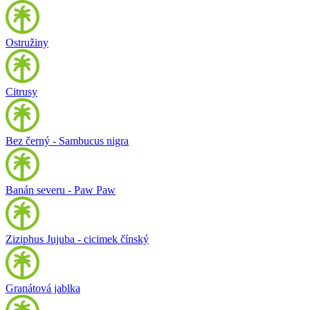
Ostružiny
Citrusy
Bez černý - Sambucus nigra
Banán severu - Paw Paw
Ziziphus Jujuba - cicimek čínský
Granátová jablka