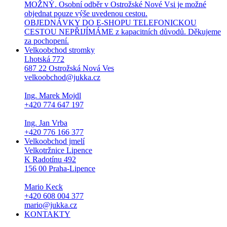
MOŽNÝ. Osobní odběr v Ostrožské Nové Vsi je možné
objednat pouze výše uvedenou cestou.
OBJEDNÁVKY DO E-SHOPU TELEFONICKOU
CESTOU NEPŘIJÍMÁME z kapacitních důvodů. Děkujeme
za pochopení.
Velkoobchod stromky
Lhotská 772
687 22 Ostrožská Nová Ves
velkoobchod@jukka.cz
Ing. Marek Mojdl
+420 774 647 197
Ing. Jan Vrba
+420 776 166 377
Velkoobchod jmelí
Velkotržnice Lipence
K Radotínu 492
156 00 Praha-Lipence
Mario Keck
+420 608 004 377
mario@jukka.cz
KONTAKTY