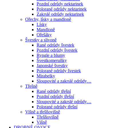
Pozdní odrůdy nektarinek
Polorané odrůdy nektarinek
Zakrslé odrůdy nektarinek
Ořechy, lísky a mandloně
Lísky
Mandloně
Ořešáky
Švestky a slivoně
Rané odrůdy švestek
Pozdní odrůdy švestek
Ryngle a blumy
Švestkomeruňky
Japonské švestky
Polorané odrůdy švestek
Mirabelky
Sloupovité a zakrslé odrůdy…
Třešně
Rané odrůdy třešní
Pozdní odrůdy třešní
Sloupovité a zakrslé odrůdy…
Polorané odrůdy třešní
Višně a třešňovišně
Třešňovišně
Višně
DROBNÉ OVOCE