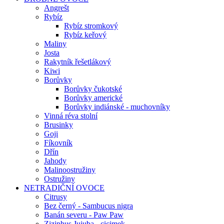
Angrešt
Rybíz
Rybíz stromkový
Rybíz keřový
Maliny
Josta
Rakytník řešetlákový
Kiwi
Borůvky
Borůvky čukotské
Borůvky americké
Borůvky indiánské - muchovníky
Vinná réva stolní
Brusinky
Goji
Fíkovník
Dřín
Jahody
Malinoostružiny
Ostružiny
NETRADIČNÍ OVOCE
Citrusy
Bez černý - Sambucus nigra
Banán severu - Paw Paw
Ziziphus Jujuba - cicimek…