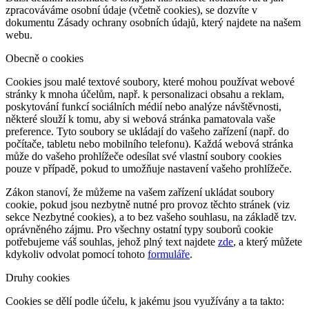
zpracováváme osobní údaje (včetně cookies), se dozvíte v
dokumentu Zásady ochrany osobních údajů, který najdete na našem
webu.
Obecně o cookies
Cookies jsou malé textové soubory, které mohou používat webové
stránky k mnoha účelům, např. k personalizaci obsahu a reklam,
poskytování funkcí sociálních médií nebo analýze návštěvnosti,
některé slouží k tomu, aby si webová stránka pamatovala vaše
preference. Tyto soubory se ukládají do vašeho zařízení (např. do
počítače, tabletu nebo mobilního telefonu). Každá webová stránka
může do vašeho prohlížeče odesílat své vlastní soubory cookies
pouze v případě, pokud to umožňuje nastavení vašeho prohlížeče.
Zákon stanoví, že můžeme na vašem zařízení ukládat soubory
cookie, pokud jsou nezbytně nutné pro provoz těchto stránek (viz
sekce Nezbytné cookies), a to bez vašeho souhlasu, na základě tzv.
oprávněného zájmu. Pro všechny ostatní typy souborů cookie
potřebujeme váš souhlas, jehož plný text najdete
zde
, a který můžete
kdykoliv odvolat pomocí tohoto
formuláře
.
Druhy cookies
Cookies se dělí podle účelu, k jakému jsou využívány a ta takto: