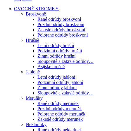
OVOCNÉ STROMKY
Broskvoně
Rané odrůdy broskvoní
Pozdní odrůdy broskvoní
Zakrslé odrůdy broskvoní
Polorané odrůdy broskvoní
Hrušně
Letní odrůdy hrušní
Podzimní odrůdy hrušní
Zimní odrůdy hrušní
Sloupovité a zakrslé odrůdy…
Asijské hrušně
Jabloně
Letní odrůdy jabloní
Podzimní odrůdy jabloní
Zimní odrůdy jabloní
Sloupovité a zakrslé odrůdy…
Meruňky
Rané odrůdy meruněk
Pozdní odrůdy meruněk
Polorané odrůdy meruněk
Zakrslé odrůdy meruněk
Nektarinky
Rané odrůdy nektarinek