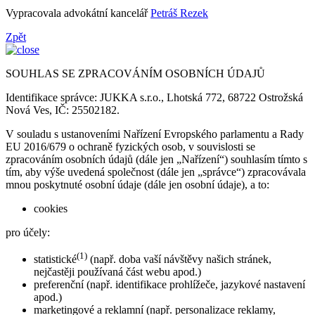
Vypracovala advokátní kancelář
Petráš Rezek
Zpět
SOUHLAS SE ZPRACOVÁNÍM OSOBNÍCH ÚDAJŮ
Identifikace správce: JUKKA s.r.o., Lhotská 772, 68722 Ostrožská
Nová Ves, IČ: 25502182.
V souladu s ustanoveními Nařízení Evropského parlamentu a Rady
EU 2016/679 o ochraně fyzických osob, v souvislosti se
zpracováním osobních údajů (dále jen „Nařízení“) souhlasím tímto s
tím, aby výše uvedená společnost (dále jen „správce“) zpracovávala
mnou poskytnuté osobní údaje (dále jen osobní údaje), a to:
cookies
pro účely:
(1)
statistické
(např. doba vaší návštěvy našich stránek,
nejčastěji používaná část webu apod.)
preferenční (např. identifikace prohlížeče, jazykové nastavení
apod.)
marketingové a reklamní (např. personalizace reklamy,