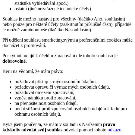
statistika vyhledávání apod.)
ostatní (jiné nezařazené technické účely)
Souhlas je možno nastavit pro všechny (tlačítko Ano, souhlasím)
nebo pouze pro některé účely (zaškrtnutím příslušné části), případně
je možné zamítnout vše (tlačítko Nesouhlasím).
Při udělení souhlasu smarketingovými a preferenčními cookies může
docházet k profilování.
Poskytnutí údajů k účelům zpracování dle tohoto souhlasu je
dobrovolné.
Beru na vědomí, že mám právo:
požadovat přístup k mým osobním údajům,
požadovat opravu či výmaz mých osobních údajů,
požadovat omezení zpracování,
vznést námitku proti zpracování,
na přenositelnost osobních údajů,
podat stížnost proti zpracování osobních údajů u Úřadu pro
ochranu osobních údajů.
Byl/a jsem poučen/a, že mám v souladu s Nařízením
právo
kdykoliv odvolat svůj souhlas
odvolat pomocí tohoto
odkazu
.