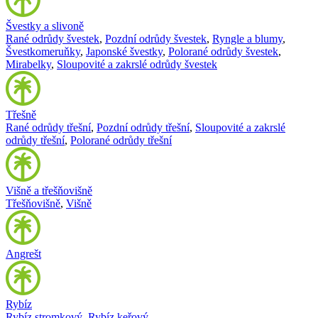
Švestky a slivoně
Rané odrůdy švestek
,
Pozdní odrůdy švestek
,
Ryngle a blumy
,
Švestkomeruňky
,
Japonské švestky
,
Polorané odrůdy švestek
,
Mirabelky
,
Sloupovité a zakrslé odrůdy švestek
Třešně
Rané odrůdy třešní
,
Pozdní odrůdy třešní
,
Sloupovité a zakrslé
odrůdy třešní
,
Polorané odrůdy třešní
Višně a třešňovišně
Třešňovišně
,
Višně
Angrešt
Rybíz
Rybíz stromkový
,
Rybíz keřový