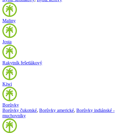
Maliny
Josta
Rakytník řešetlákový
Kiwi
Borůvky
Borůvky čukotské
,
Borůvky americké
,
Borůvky indiánské -
muchovníky