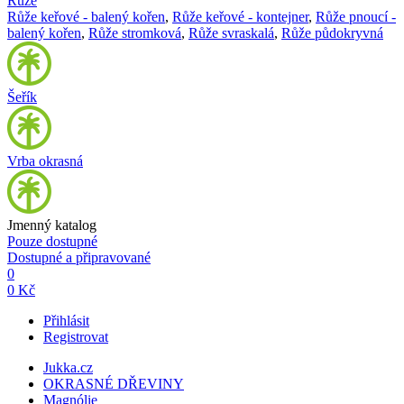
Růže
Růže keřové - balený kořen
,
Růže keřové - kontejner
,
Růže pnoucí -
balený kořen
,
Růže stromková
,
Růže svraskalá
,
Růže půdokryvná
Šeřík
Vrba okrasná
Jmenný katalog
Pouze dostupné
Dostupné a připravované
0
0 Kč
Přihlásit
Registrovat
Jukka.cz
OKRASNÉ DŘEVINY
Magnólie