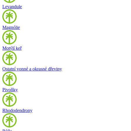
Levandule
Magnólie
Motýlí keř
Ostatní vonné a okrasné dřeviny
Pivoňky
Rhododendrony