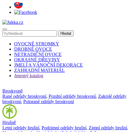
OVOCNÉ STROMKY
DROBNÉ OVOCE
NETRADIČNÍ OVOCE
OKRASNÉ DŘEVINY
JMELÍ A VÁNOČNÍ DEKORACE
ZAHRADNÍ MATERIÁL
Jmenný katalog
Broskvoně
Rané odrůdy broskvoní
,
Pozdní odrůdy broskvoní
,
Zakrslé odrůdy
broskvoní
,
Polorané odrůdy broskvoní
Hrušně
Letní odrůdy hrušní
,
Podzimní odrůdy hrušní
,
Zimní odrůdy hrušní
,