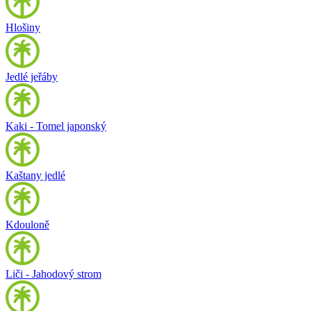
Hlošiny
Jedlé jeřáby
Kaki - Tomel japonský
Kaštany jedlé
Kdouloně
Liči - Jahodový strom