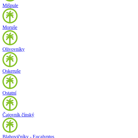
Mišpule
Moruše
Olivovníky
Oskeruše
Ostatní
Čajovník čínský
Blahovičníky - Eucalyptus