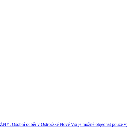
ní odběr v Ostrožské Nové Vsi je možné objednat pouze výše