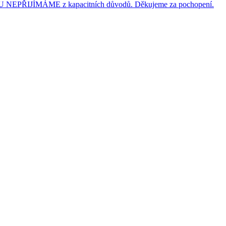
JÍMÁME z kapacitních důvodů. Děkujeme za pochopení.