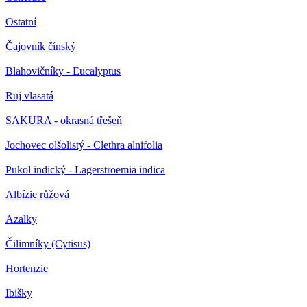
Ostatní
Čajovník čínský
Blahovičníky - Eucalyptus
Ruj vlasatá
SAKURA - okrasná třešeň
Jochovec olšolistý - Clethra alnifolia
Pukol indický - Lagerstroemia indica
Albízie růžová
Azalky
Čilimníky (Cytisus)
Hortenzie
Ibišky