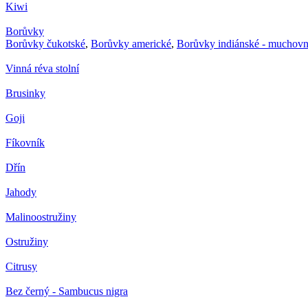
Kiwi
Borůvky
Borůvky čukotské
,
Borůvky americké
,
Borůvky indiánské - muchovn
Vinná réva stolní
Brusinky
Goji
Fíkovník
Dřín
Jahody
Malinoostružiny
Ostružiny
Citrusy
Bez černý - Sambucus nigra