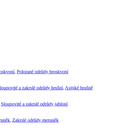
roskvoní
,
Polorané odrůdy broskvoní
loupovité a zakrslé odrůdy hrušní
,
Asijské hrušně
,
Sloupovité a zakrslé odrůdy jabloní
runěk
,
Zakrslé odrůdy meruněk