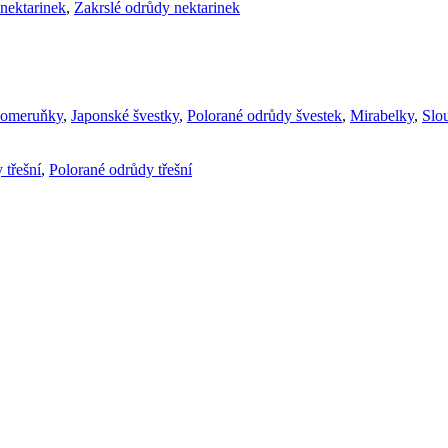
nektarinek
,
Zakrslé odrůdy nektarinek
komeruňky
,
Japonské švestky
,
Polorané odrůdy švestek
,
Mirabelky
,
Slou
 třešní
,
Polorané odrůdy třešní