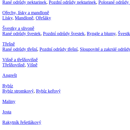
Rané odrůdy nektarinek
,
Pozdní odrůdy nektarinek
,
Polorané odrůdy 
Ořechy, lísky a mandloně
Lísky
,
Mandloně
,
Ořešáky
Švestky a slivoně
Rané odrůdy švestek
,
Pozdní odrůdy švestek
,
Ryngle a blumy
,
Švest
Třešně
Rané odrůdy třešní
,
Pozdní odrůdy třešní
,
Sloupovité a zakrslé odrůdy
Višně a třešňovišně
Třešňovišně
,
Višně
Angrešt
Rybíz
Rybíz stromkový
,
Rybíz keřový
Maliny
Josta
Rakytník řešetlákový