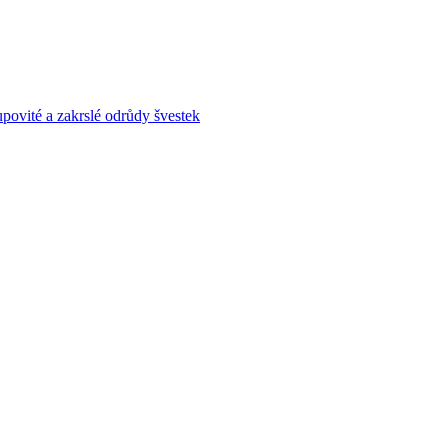
povité a zakrslé odrůdy švestek