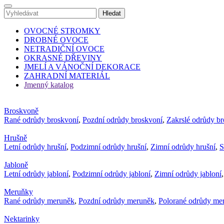
OVOCNÉ STROMKY
DROBNÉ OVOCE
NETRADIČNÍ OVOCE
OKRASNÉ DŘEVINY
JMELÍ A VÁNOČNÍ DEKORACE
ZAHRADNÍ MATERIÁL
Jmenný katalog
Broskvoně
Rané odrůdy broskvoní
,
Pozdní odrůdy broskvoní
,
Zakrslé odrůdy b
Hrušně
Letní odrůdy hrušní
,
Podzimní odrůdy hrušní
,
Zimní odrůdy hrušní
,
S
Jabloně
Letní odrůdy jabloní
,
Podzimní odrůdy jabloní
,
Zimní odrůdy jabloní
Meruňky
Rané odrůdy meruněk
,
Pozdní odrůdy meruněk
,
Polorané odrůdy me
Nektarinky