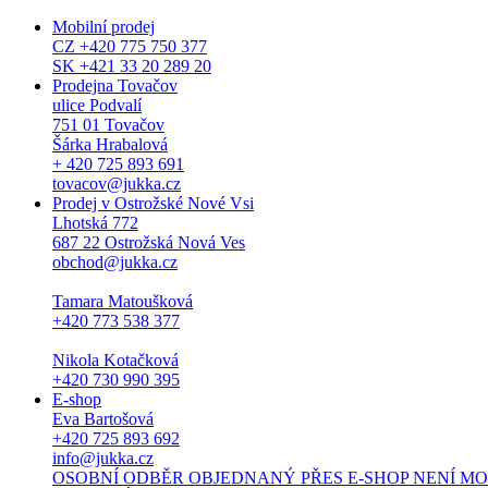
Mobilní prodej
CZ +420 775 750 377
SK +421 33 20 289 20
Prodejna Tovačov
ulice Podvalí
751 01 Tovačov
Šárka Hrabalová
+ 420 725 893 691
tovacov@jukka.cz
Prodej v Ostrožské Nové Vsi
Lhotská 772
687 22 Ostrožská Nová Ves
obchod@jukka.cz
Tamara Matoušková
+420 773 538 377
Nikola Kotačková
+420 730 990 395
E-shop
Eva Bartošová
+420 725 893 692
info@jukka.cz
OSOBNÍ ODBĚR OBJEDNANÝ PŘES E-SHOP NENÍ MOŽNÝ. Osob