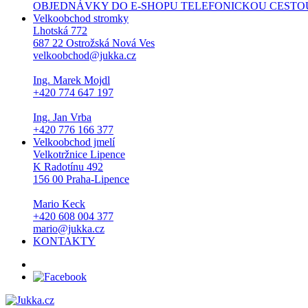
OBJEDNÁVKY DO E-SHOPU TELEFONICKOU CESTOU NEPŘI
Velkoobchod stromky
Lhotská 772
687 22 Ostrožská Nová Ves
velkoobchod@jukka.cz
Ing. Marek Mojdl
+420 774 647 197
Ing. Jan Vrba
+420 776 166 377
Velkoobchod jmelí
Velkotržnice Lipence
K Radotínu 492
156 00 Praha-Lipence
Mario Keck
+420 608 004 377
mario@jukka.cz
KONTAKTY