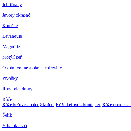
Jehličnany
Javory okrasné
Kamélie
Levandule
Magnólie
Motýlí keř
Ostatní vonné a okrasné dřeviny
Pivoňky
Rhododendrony
Růže
Růže keřové - balený kořen
,
Růže keřové - kontejner
,
Růže pnoucí - 
Šeřík
Vrba okrasná