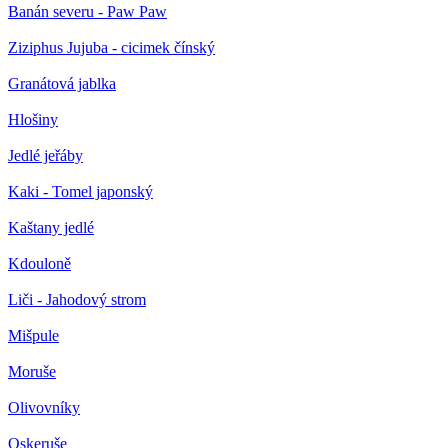
Banán severu - Paw Paw
Ziziphus Jujuba - cicimek čínský
Granátová jablka
Hlošiny
Jedlé jeřáby
Kaki - Tomel japonský
Kaštany jedlé
Kdouloně
Liči - Jahodový strom
Mišpule
Moruše
Olivovníky
Oskeruše