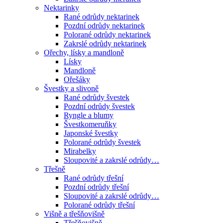
Nektarinky
Rané odrůdy nektarinek
Pozdní odrůdy nektarinek
Polorané odrůdy nektarinek
Zakrslé odrůdy nektarinek
Ořechy, lísky a mandloně
Lísky
Mandloně
Ořešáky
Švestky a slivoně
Rané odrůdy švestek
Pozdní odrůdy švestek
Ryngle a blumy
Švestkomeruňky
Japonské švestky
Polorané odrůdy švestek
Mirabelky
Sloupovité a zakrslé odrůdy…
Třešně
Rané odrůdy třešní
Pozdní odrůdy třešní
Sloupovité a zakrslé odrůdy…
Polorané odrůdy třešní
Višně a třešňovišně
Třešňovišně