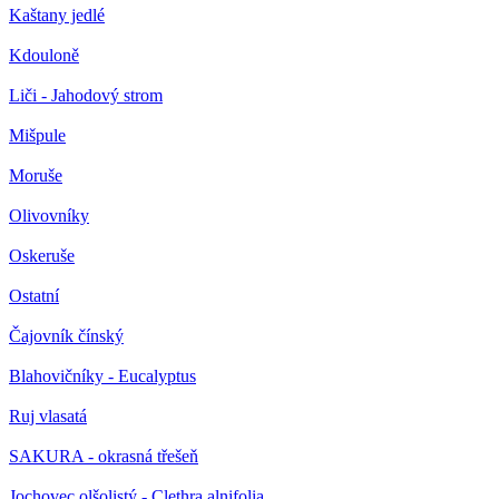
Kaštany jedlé
Kdouloně
Liči - Jahodový strom
Mišpule
Moruše
Olivovníky
Oskeruše
Ostatní
Čajovník čínský
Blahovičníky - Eucalyptus
Ruj vlasatá
SAKURA - okrasná třešeň
Jochovec olšolistý - Clethra alnifolia