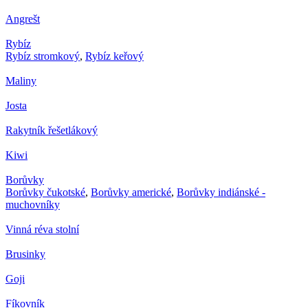
Angrešt
Rybíz
Rybíz stromkový
,
Rybíz keřový
Maliny
Josta
Rakytník řešetlákový
Kiwi
Borůvky
Borůvky čukotské
,
Borůvky americké
,
Borůvky indiánské -
muchovníky
Vinná réva stolní
Brusinky
Goji
Fíkovník