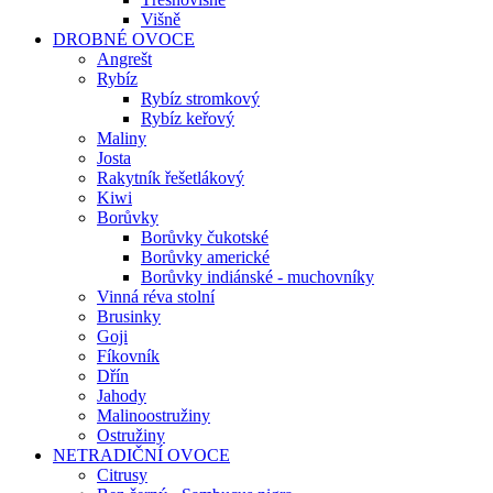
Višně
DROBNÉ OVOCE
Angrešt
Rybíz
Rybíz stromkový
Rybíz keřový
Maliny
Josta
Rakytník řešetlákový
Kiwi
Borůvky
Borůvky čukotské
Borůvky americké
Borůvky indiánské - muchovníky
Vinná réva stolní
Brusinky
Goji
Fíkovník
Dřín
Jahody
Malinoostružiny
Ostružiny
NETRADIČNÍ OVOCE
Citrusy