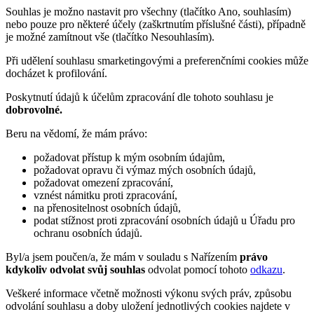
Souhlas je možno nastavit pro všechny (tlačítko Ano, souhlasím)
nebo pouze pro některé účely (zaškrtnutím příslušné části), případně
je možné zamítnout vše (tlačítko Nesouhlasím).
Při udělení souhlasu smarketingovými a preferenčními cookies může
docházet k profilování.
Poskytnutí údajů k účelům zpracování dle tohoto souhlasu je
dobrovolné.
Beru na vědomí, že mám právo:
požadovat přístup k mým osobním údajům,
požadovat opravu či výmaz mých osobních údajů,
požadovat omezení zpracování,
vznést námitku proti zpracování,
na přenositelnost osobních údajů,
podat stížnost proti zpracování osobních údajů u Úřadu pro
ochranu osobních údajů.
Byl/a jsem poučen/a, že mám v souladu s Nařízením
právo
kdykoliv odvolat svůj souhlas
odvolat pomocí tohoto
odkazu
.
Veškeré informace včetně možnosti výkonu svých práv, způsobu
odvolání souhlasu a doby uložení jednotlivých cookies najdete v