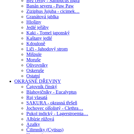
Bez černý - Sambucus nigra
Banán severu - Paw Paw
Ziziphus Jujuba - cicimek…
Granátová jablka
Hlošiny
Jedlé jeřáby
Kaki - Tomel japonský
Kaštany jedlé
Kdouloně
Liči - Jahodový strom
Mišpule
Moruše
Olivovníky
Oskeruše
Ostatní
OKRASNÉ DŘEVINY
Čajovník čínský
Blahovičníky - Eucalyptus
Ruj vlasatá
SAKURA - okrasná třešeň
Jochovec olšolistý - Clethra…
Pukol indický - Lagerstroemia…
Albízie růžová
Azalky
Čilimníky (Cytisus)