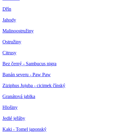
Dřín
Jahody
Malinoostružiny
Ostružiny
Citrusy
Bez černý - Sambucus nigra
Banán severu - Paw Paw
Ziziphus Jujuba - cicimek čínský
Granátová jablka
Hlošiny
Jedlé jeřáby
Kaki - Tomel japonský