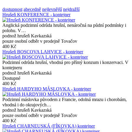
dostupnost
abecedně
nejlevnější
nejdražší
Hrušeň KONFERENCE - kontejner
Anglická podzimní odrůda hrušní, nenáročná na půdní podmínky i
polohu. V…
podnož hrušeň Kavkazská
pouze osobní odběr v prodejně Tovačov
400 Kč
Hrušeň BOSCOVA LAHVICE - kontejner
Podzimní odrůda hrušní, vhodná pro přímý konzum i konzervaci. V
kontejneru
podnož hrušeň Kavkazská
Dostupné
400 Kč
Hrušeň HARDYHO MÁSLOVKA - kontejner
Podzimní máslovka původem z Francie, odolná mrazu i chorobám,
vhodná i do okrajových…
podnož hrušeň Kavkazská
pouze osobní odběr v prodejně Tovačov
400 Kč
Hrušeň CHARNEUSKÁ (FÍKOVKA) kontejner