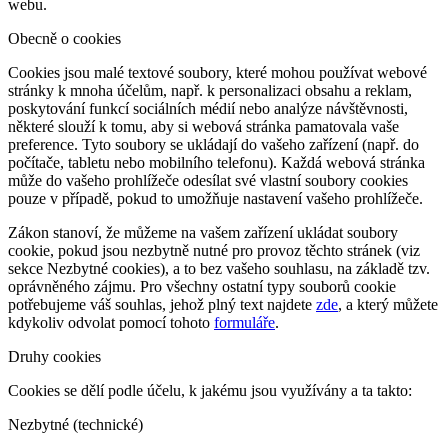
webu.
Obecně o cookies
Cookies jsou malé textové soubory, které mohou používat webové
stránky k mnoha účelům, např. k personalizaci obsahu a reklam,
poskytování funkcí sociálních médií nebo analýze návštěvnosti,
některé slouží k tomu, aby si webová stránka pamatovala vaše
preference. Tyto soubory se ukládají do vašeho zařízení (např. do
počítače, tabletu nebo mobilního telefonu). Každá webová stránka
může do vašeho prohlížeče odesílat své vlastní soubory cookies
pouze v případě, pokud to umožňuje nastavení vašeho prohlížeče.
Zákon stanoví, že můžeme na vašem zařízení ukládat soubory
cookie, pokud jsou nezbytně nutné pro provoz těchto stránek (viz
sekce Nezbytné cookies), a to bez vašeho souhlasu, na základě tzv.
oprávněného zájmu. Pro všechny ostatní typy souborů cookie
potřebujeme váš souhlas, jehož plný text najdete
zde
, a který můžete
kdykoliv odvolat pomocí tohoto
formuláře
.
Druhy cookies
Cookies se dělí podle účelu, k jakému jsou využívány a ta takto:
Nezbytné (technické)