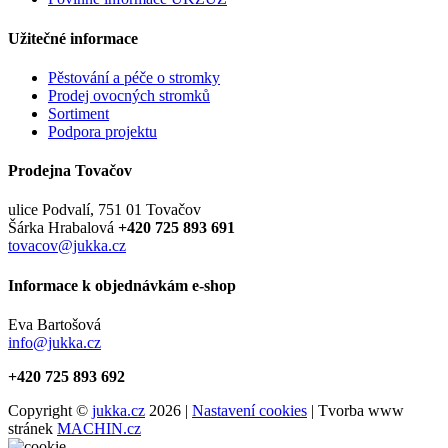
Užitečné informace
Pěstování a péče o stromky
Prodej ovocných stromků
Sortiment
Podpora projektu
Prodejna Tovačov
ulice Podvalí, 751 01 Tovačov
Šárka Hrabalová
+420 725 893 691
tovacov@jukka.cz
Informace k objednávkám e-shop
Eva Bartošová
info@jukka.cz
+420 725 893 692
Copyright ©
jukka.cz
2026 |
Nastavení cookies
| Tvorba www
stránek
MACHIN.cz