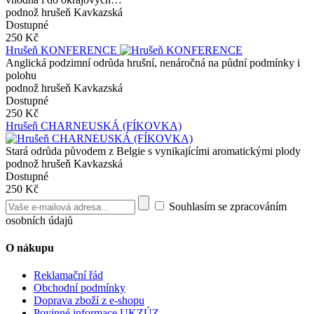
podnož hrušeň Kavkazská
Dostupné
250 Kč
Hrušeň KONFERENCE
Anglická podzimní odrůda hrušní, nenáročná na půdní podmínky i
polohu
podnož hrušeň Kavkazská
Dostupné
250 Kč
Hrušeň CHARNEUSKÁ (FÍKOVKA)
Stará odrůda původem z Belgie s vynikajícími aromatickými plody
podnož hrušeň Kavkazská
Dostupné
250 Kč
Souhlasím se zpracováním
osobních údajů
O nákupu
Reklamační řád
Obchodní podmínky
Doprava zboží z e-shopu
Povinné informace UKZÚZ