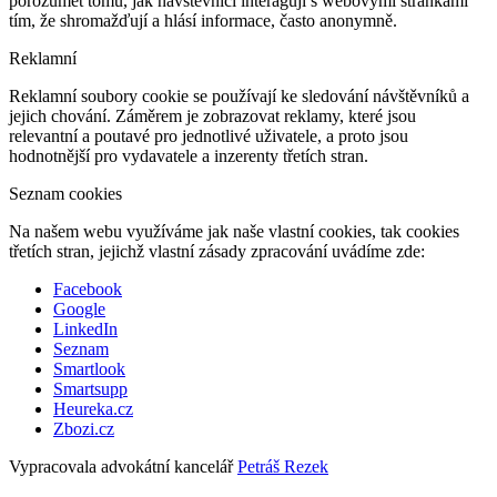
porozumět tomu, jak návštěvníci interagují s webovými stránkami
tím, že shromažďují a hlásí informace, často anonymně.
Reklamní
Reklamní soubory cookie se používají ke sledování návštěvníků a
jejich chování. Záměrem je zobrazovat reklamy, které jsou
relevantní a poutavé pro jednotlivé uživatele, a proto jsou
hodnotnější pro vydavatele a inzerenty třetích stran.
Seznam cookies
Na našem webu využíváme jak naše vlastní cookies, tak cookies
třetích stran, jejichž vlastní zásady zpracování uvádíme zde:
Facebook
Google
LinkedIn
Seznam
Smartlook
Smartsupp
Heureka.cz
Zbozi.cz
Vypracovala advokátní kancelář
Petráš Rezek