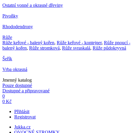
Ostatní vonné a okrasné dřeviny
Pivoňky
Rhododendrony
Růže
Růže keřové - balený kořen
,
Růže keřové - kontejner
,
Růže pnoucí -
balený kořen
,
Růže stromková
,
Růže svraskalá
,
Růže půdokryvná
Šeřík
Vrba okrasná
Jmenný katalog
Pouze dostupné
Dostupné a připravované
0
0 Kč
Přihlásit
Registrovat
Jukka.cz
OVOCNÉ STROMKY