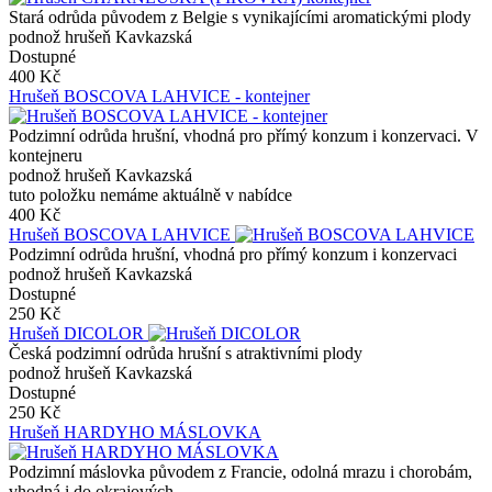
Stará odrůda původem z Belgie s vynikajícími aromatickými plody
podnož hrušeň Kavkazská
Dostupné
400 Kč
Hrušeň BOSCOVA LAHVICE - kontejner
Podzimní odrůda hrušní, vhodná pro přímý konzum i konzervaci. V
kontejneru
podnož hrušeň Kavkazská
tuto položku nemáme aktuálně v nabídce
400 Kč
Hrušeň BOSCOVA LAHVICE
Podzimní odrůda hrušní, vhodná pro přímý konzum i konzervaci
podnož hrušeň Kavkazská
Dostupné
250 Kč
Hrušeň DICOLOR
Česká podzimní odrůda hrušní s atraktivními plody
podnož hrušeň Kavkazská
Dostupné
250 Kč
Hrušeň HARDYHO MÁSLOVKA
Podzimní máslovka původem z Francie, odolná mrazu i chorobám,
vhodná i do okrajových…