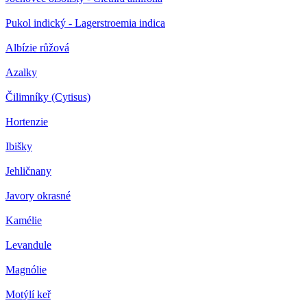
Pukol indický - Lagerstroemia indica
Albízie růžová
Azalky
Čilimníky (Cytisus)
Hortenzie
Ibišky
Jehličnany
Javory okrasné
Kamélie
Levandule
Magnólie
Motýlí keř