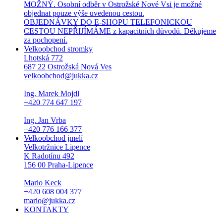
MOŽNÝ. Osobní odběr v Ostrožské Nové Vsi je možné
objednat pouze výše uvedenou cestou.
OBJEDNÁVKY DO E-SHOPU TELEFONICKOU
CESTOU NEPŘIJÍMÁME z kapacitních důvodů. Děkujeme
za pochopení.
Velkoobchod stromky
Lhotská 772
687 22 Ostrožská Nová Ves
velkoobchod@jukka.cz
Ing. Marek Mojdl
+420 774 647 197
Ing. Jan Vrba
+420 776 166 377
Velkoobchod jmelí
Velkotržnice Lipence
K Radotínu 492
156 00 Praha-Lipence
Mario Keck
+420 608 004 377
mario@jukka.cz
KONTAKTY