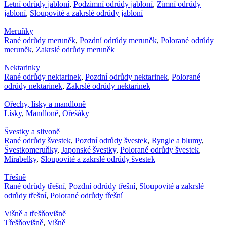
Letní odrůdy jabloní
,
Podzimní odrůdy jabloní
,
Zimní odrůdy
jabloní
,
Sloupovité a zakrslé odrůdy jabloní
Meruňky
Rané odrůdy meruněk
,
Pozdní odrůdy meruněk
,
Polorané odrůdy
meruněk
,
Zakrslé odrůdy meruněk
Nektarinky
Rané odrůdy nektarinek
,
Pozdní odrůdy nektarinek
,
Polorané
odrůdy nektarinek
,
Zakrslé odrůdy nektarinek
Ořechy, lísky a mandloně
Lísky
,
Mandloně
,
Ořešáky
Švestky a slivoně
Rané odrůdy švestek
,
Pozdní odrůdy švestek
,
Ryngle a blumy
,
Švestkomeruňky
,
Japonské švestky
,
Polorané odrůdy švestek
,
Mirabelky
,
Sloupovité a zakrslé odrůdy švestek
Třešně
Rané odrůdy třešní
,
Pozdní odrůdy třešní
,
Sloupovité a zakrslé
odrůdy třešní
,
Polorané odrůdy třešní
Višně a třešňovišně
Třešňovišně
,
Višně