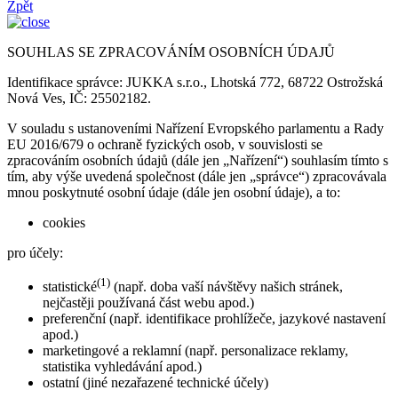
Zpět
SOUHLAS SE ZPRACOVÁNÍM OSOBNÍCH ÚDAJŮ
Identifikace správce: JUKKA s.r.o., Lhotská 772, 68722 Ostrožská
Nová Ves, IČ: 25502182.
V souladu s ustanoveními Nařízení Evropského parlamentu a Rady
EU 2016/679 o ochraně fyzických osob, v souvislosti se
zpracováním osobních údajů (dále jen „Nařízení“) souhlasím tímto s
tím, aby výše uvedená společnost (dále jen „správce“) zpracovávala
mnou poskytnuté osobní údaje (dále jen osobní údaje), a to:
cookies
pro účely:
(1)
statistické
(např. doba vaší návštěvy našich stránek,
nejčastěji používaná část webu apod.)
preferenční (např. identifikace prohlížeče, jazykové nastavení
apod.)
marketingové a reklamní (např. personalizace reklamy,
statistika vyhledávání apod.)
ostatní (jiné nezařazené technické účely)