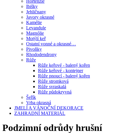
Hortenzie
Ibišky
Jehličnany
Javory okrasné
Kamélie
Levandule
Magnólie
Motýlí keř
Ostatní vonné a okrasné…
Pivoňky
Rhododendrony
Růže
Růže keřové - balený kořen
Růže keřové - kontejner
Růže pnoucí - balený kořen
Růže stromková
Růže svraskalá
Růže půdokryvná
Šeřík
Vrba okrasná
JMELÍ A VÁNOČNÍ DEKORACE
ZAHRADNÍ MATERIÁL
Podzimní odrůdy hrušní