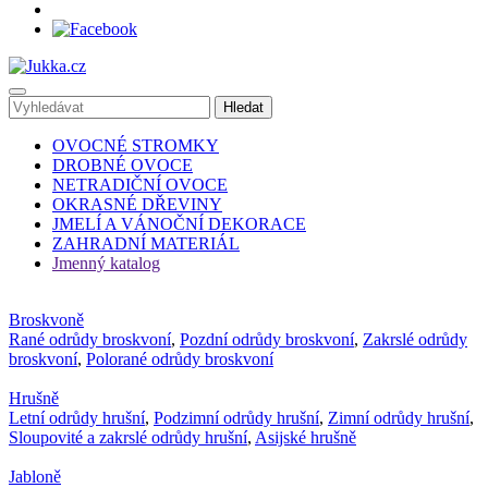
OVOCNÉ STROMKY
DROBNÉ OVOCE
NETRADIČNÍ OVOCE
OKRASNÉ DŘEVINY
JMELÍ A VÁNOČNÍ DEKORACE
ZAHRADNÍ MATERIÁL
Jmenný katalog
Broskvoně
Rané odrůdy broskvoní
,
Pozdní odrůdy broskvoní
,
Zakrslé odrůdy
broskvoní
,
Polorané odrůdy broskvoní
Hrušně
Letní odrůdy hrušní
,
Podzimní odrůdy hrušní
,
Zimní odrůdy hrušní
,
Sloupovité a zakrslé odrůdy hrušní
,
Asijské hrušně
Jabloně