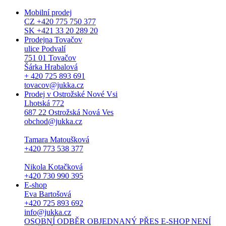
Mobilní prodej
CZ +420 775 750 377
SK +421 33 20 289 20
Prodejna Tovačov
ulice Podvalí
751 01 Tovačov
Šárka Hrabalová
+ 420 725 893 691
tovacov@jukka.cz
Prodej v Ostrožské Nové Vsi
Lhotská 772
687 22 Ostrožská Nová Ves
obchod@jukka.cz
Tamara Matoušková
+420 773 538 377
Nikola Kotačková
+420 730 990 395
E-shop
Eva Bartošová
+420 725 893 692
info@jukka.cz
OSOBNÍ ODBĚR OBJEDNANÝ PŘES E-SHOP NENÍ