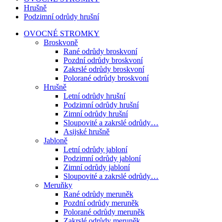
Hrušně
Podzimní odrůdy hrušní
OVOCNÉ STROMKY
Broskvoně
Rané odrůdy broskvoní
Pozdní odrůdy broskvoní
Zakrslé odrůdy broskvoní
Polorané odrůdy broskvoní
Hrušně
Letní odrůdy hrušní
Podzimní odrůdy hrušní
Zimní odrůdy hrušní
Sloupovité a zakrslé odrůdy…
Asijské hrušně
Jabloně
Letní odrůdy jabloní
Podzimní odrůdy jabloní
Zimní odrůdy jabloní
Sloupovité a zakrslé odrůdy…
Meruňky
Rané odrůdy meruněk
Pozdní odrůdy meruněk
Polorané odrůdy meruněk
Zakrslé odrůdy meruněk