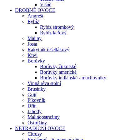
Višně
DROBNÉ OVOCE
Angrešt
Rybíz
Rybíz stromkový
Rybíz keřový
Maliny
Josta
Rakytník řešetlákový
Kiwi
Borůvky
Borůvky čukotské
Borůvky americké
Borůvky indiánské - muchovníky
Vinná réva stolní
Brusinky
Goji
Fíkovník
Dřín
Jahody
Malinoostružiny
Ostružiny
NETRADIČNÍ OVOCE
Citrusy
Bez černý - Sambucus nigra