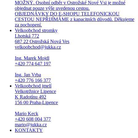
MOŽNÝ. Osobní odběr v Ostrožské Nové Vsi je možné
objednat pouze výše uvedenou cestou.
OBJEDNÁVKY DO E-SHOPU TELEFONICKOU
CESTOU NEPŘIJÍMÁME z kapacitních důvodů. Děkujeme
za pochopení.
Velkoobchod stromky
Lhotská 772
687 22 Ostrožská Nová Ves
velkoobchod@jukka.cz
Ing. Marek Mojdl
+420 774 647 197
Ing. Jan Vrba
+420 776 166 377
Velkoobchod jmelí
Velkotržnice Lipence
K Radotínu 492
156 00 Praha-Lipence
Mario Keck
+420 608 004 377
mario@jukka.cz
KONTAKTY