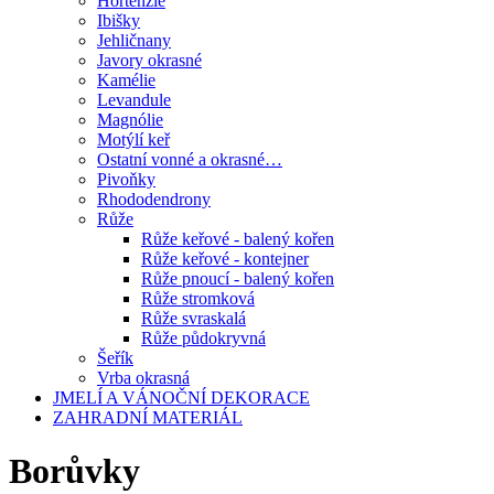
Hortenzie
Ibišky
Jehličnany
Javory okrasné
Kamélie
Levandule
Magnólie
Motýlí keř
Ostatní vonné a okrasné…
Pivoňky
Rhododendrony
Růže
Růže keřové - balený kořen
Růže keřové - kontejner
Růže pnoucí - balený kořen
Růže stromková
Růže svraskalá
Růže půdokryvná
Šeřík
Vrba okrasná
JMELÍ A VÁNOČNÍ DEKORACE
ZAHRADNÍ MATERIÁL
Borůvky