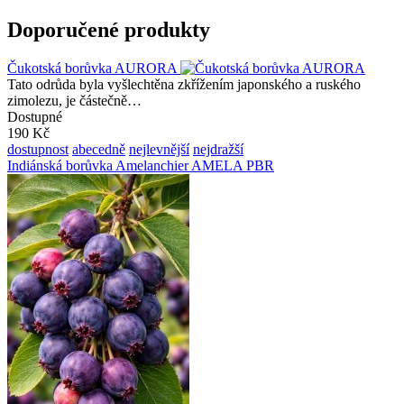
Doporučené produkty
Čukotská borůvka AURORA
Tato odrůda byla vyšlechtěna zkřížením japonského a ruského
zimolezu, je částečně…
Dostupné
190 Kč
dostupnost
abecedně
nejlevnější
nejdražší
Indiánská borůvka Amelanchier AMELA PBR