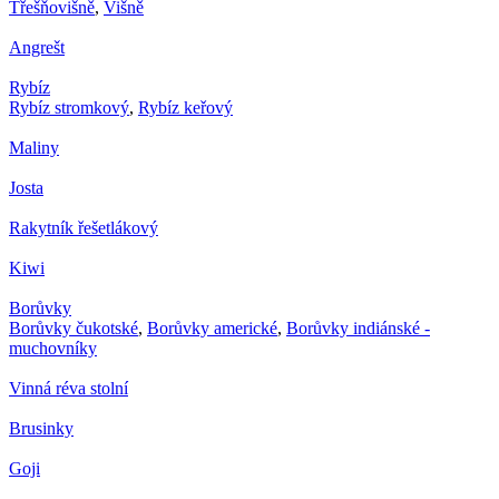
Třešňovišně
,
Višně
Angrešt
Rybíz
Rybíz stromkový
,
Rybíz keřový
Maliny
Josta
Rakytník řešetlákový
Kiwi
Borůvky
Borůvky čukotské
,
Borůvky americké
,
Borůvky indiánské -
muchovníky
Vinná réva stolní
Brusinky
Goji