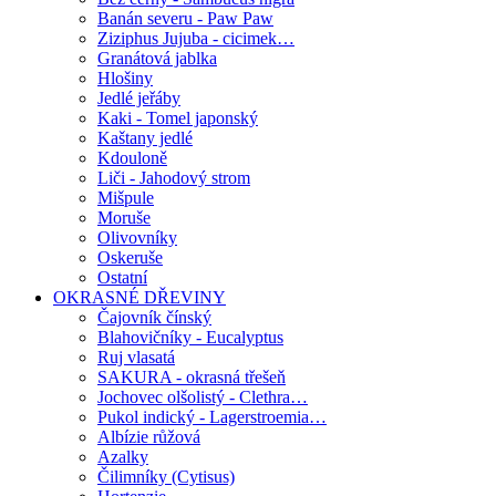
Banán severu - Paw Paw
Ziziphus Jujuba - cicimek…
Granátová jablka
Hlošiny
Jedlé jeřáby
Kaki - Tomel japonský
Kaštany jedlé
Kdouloně
Liči - Jahodový strom
Mišpule
Moruše
Olivovníky
Oskeruše
Ostatní
OKRASNÉ DŘEVINY
Čajovník čínský
Blahovičníky - Eucalyptus
Ruj vlasatá
SAKURA - okrasná třešeň
Jochovec olšolistý - Clethra…
Pukol indický - Lagerstroemia…
Albízie růžová
Azalky
Čilimníky (Cytisus)