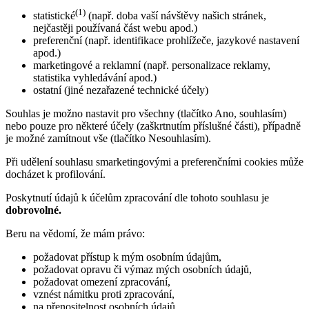
(1)
statistické
(např. doba vaší návštěvy našich stránek,
nejčastěji používaná část webu apod.)
preferenční (např. identifikace prohlížeče, jazykové nastavení
apod.)
marketingové a reklamní (např. personalizace reklamy,
statistika vyhledávání apod.)
ostatní (jiné nezařazené technické účely)
Souhlas je možno nastavit pro všechny (tlačítko Ano, souhlasím)
nebo pouze pro některé účely (zaškrtnutím příslušné části), případně
je možné zamítnout vše (tlačítko Nesouhlasím).
Při udělení souhlasu smarketingovými a preferenčními cookies může
docházet k profilování.
Poskytnutí údajů k účelům zpracování dle tohoto souhlasu je
dobrovolné.
Beru na vědomí, že mám právo:
požadovat přístup k mým osobním údajům,
požadovat opravu či výmaz mých osobních údajů,
požadovat omezení zpracování,
vznést námitku proti zpracování,
na přenositelnost osobních údajů,