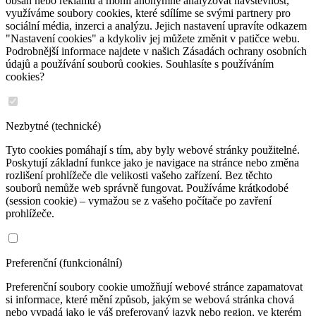
obsah nebo reklamu a mohli anonymně analyzovat návštěvnost,
využíváme soubory cookies, které sdílíme se svými partnery pro
sociální média, inzerci a analýzu. Jejich nastavení upravíte odkazem
"Nastavení cookies" a kdykoliv jej můžete změnit v patičce webu.
Podrobnější informace najdete v našich Zásadách ochrany osobních
údajů a používání souborů cookies. Souhlasíte s používáním
cookies?
Nezbytné (technické)
Tyto cookies pomáhají s tím, aby byly webové stránky použitelné.
Poskytují základní funkce jako je navigace na stránce nebo změna
rozlišení prohlížeče dle velikosti vašeho zařízení. Bez těchto
souborů nemůže web správně fungovat. Používáme krátkodobé
(session cookie) – vymažou se z vašeho počítače po zavření
prohlížeče.
Preferenční (funkcionální)
Preferenční soubory cookie umožňují webové stránce zapamatovat
si informace, které mění způsob, jakým se webová stránka chová
nebo vypadá jako je váš preferovaný jazyk nebo region, ve kterém