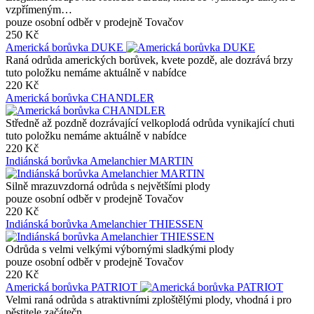
vzpřímeným…
pouze osobní odběr v prodejně Tovačov
250 Kč
Americká borůvka DUKE
Raná odrůda amerických borůvek, kvete pozdě, ale dozrává brzy
tuto položku nemáme aktuálně v nabídce
220 Kč
Americká borůvka CHANDLER
Středně až pozdně dozrávající velkoplodá odrůda vynikající chuti
tuto položku nemáme aktuálně v nabídce
220 Kč
Indiánská borůvka Amelanchier MARTIN
Silně mrazuvzdorná odrůda s největšími plody
pouze osobní odběr v prodejně Tovačov
220 Kč
Indiánská borůvka Amelanchier THIESSEN
Odrůda s velmi velkými výbornými sladkými plody
pouze osobní odběr v prodejně Tovačov
220 Kč
Americká borůvka PATRIOT
Velmi raná odrůda s atraktivními zploštělými plody, vhodná i pro
pěstitele začátečn…