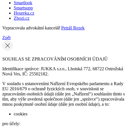
Smartlook
Smartsupp
Heureka.cz
Zbozi.cz
Vypracovala advokátní kancelář
Petráš Rezek
Zpět
SOUHLAS SE ZPRACOVÁNÍM OSOBNÍCH ÚDAJŮ
Identifikace správce: JUKKA s.r.o., Lhotská 772, 68722 Ostrožská
Nová Ves, IČ: 25502182.
V souladu s ustanoveními Nařízení Evropského parlamentu a Rady
EU 2016/679 o ochraně fyzických osob, v souvislosti se
zpracováním osobních údajů (dále jen „Nařízení“) souhlasím tímto s
tím, aby výše uvedená společnost (dále jen „správce“) zpracovávala
mnou poskytnuté osobní údaje (dále jen osobní údaje), a to:
cookies
pro účely: