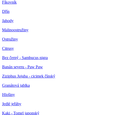
Fíkovník
Dřín
Jahody
Malinoostružiny
Ostružiny
Citrusy
Bez černý - Sambucus nigra
Banán severu - Paw Paw
Ziziphus Jujuba - cicimek čínský
Granátová jablka
Hlošiny
Jedlé jeřáby
Kaki - Tomel japonský