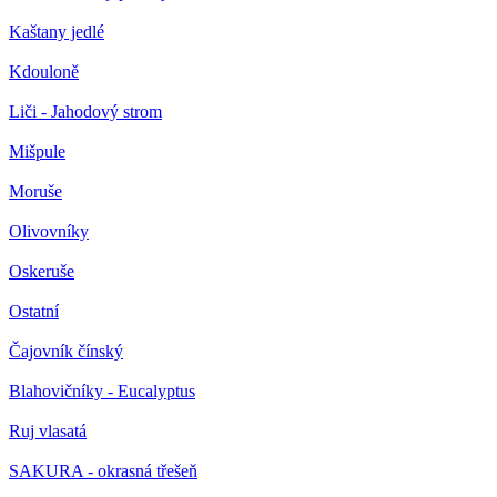
Kaštany jedlé
Kdouloně
Liči - Jahodový strom
Mišpule
Moruše
Olivovníky
Oskeruše
Ostatní
Čajovník čínský
Blahovičníky - Eucalyptus
Ruj vlasatá
SAKURA - okrasná třešeň