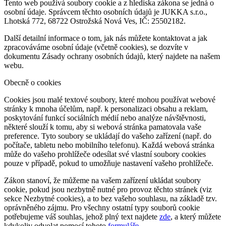
Tento web používá soubory cookie a z hlediska zákona se jedná o
osobní údaje. Správcem těchto osobních údajů je JUKKA s.r.o.,
Lhotská 772, 68722 Ostrožská Nová Ves, IČ: 25502182.
Další detailní informace o tom, jak nás můžete kontaktovat a jak
zpracováváme osobní údaje (včetně cookies), se dozvíte v
dokumentu Zásady ochrany osobních údajů, který najdete na našem
webu.
Obecně o cookies
Cookies jsou malé textové soubory, které mohou používat webové
stránky k mnoha účelům, např. k personalizaci obsahu a reklam,
poskytování funkcí sociálních médií nebo analýze návštěvnosti,
některé slouží k tomu, aby si webová stránka pamatovala vaše
preference. Tyto soubory se ukládají do vašeho zařízení (např. do
počítače, tabletu nebo mobilního telefonu). Každá webová stránka
může do vašeho prohlížeče odesílat své vlastní soubory cookies
pouze v případě, pokud to umožňuje nastavení vašeho prohlížeče.
Zákon stanoví, že můžeme na vašem zařízení ukládat soubory
cookie, pokud jsou nezbytně nutné pro provoz těchto stránek (viz
sekce Nezbytné cookies), a to bez vašeho souhlasu, na základě tzv.
oprávněného zájmu. Pro všechny ostatní typy souborů cookie
potřebujeme váš souhlas, jehož plný text najdete
zde
, a který můžete
kdykoliv odvolat pomocí tohoto
formuláře
.