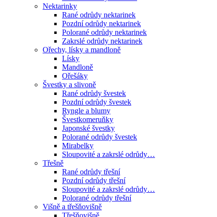
Nektarinky
Rané odrůdy nektarinek
Pozdní odrůdy nektarinek
Polorané odrůdy nektarinek
Zakrslé odrůdy nektarinek
Ořechy, lísky a mandloně
Lísky
Mandloně
Ořešáky
Švestky a slivoně
Rané odrůdy švestek
Pozdní odrůdy švestek
Ryngle a blumy
Švestkomeruňky
Japonské švestky
Polorané odrůdy švestek
Mirabelky
Sloupovité a zakrslé odrůdy…
Třešně
Rané odrůdy třešní
Pozdní odrůdy třešní
Sloupovité a zakrslé odrůdy…
Polorané odrůdy třešní
Višně a třešňovišně
Třešňovišně