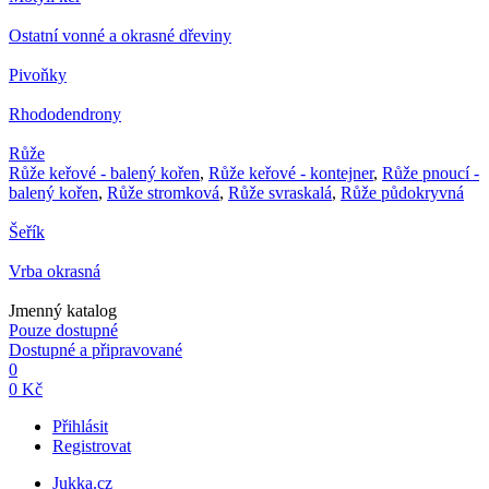
Ostatní vonné a okrasné dřeviny
Pivoňky
Rhododendrony
Růže
Růže keřové - balený kořen
,
Růže keřové - kontejner
,
Růže pnoucí -
balený kořen
,
Růže stromková
,
Růže svraskalá
,
Růže půdokryvná
Šeřík
Vrba okrasná
Jmenný katalog
Pouze dostupné
Dostupné a připravované
0
0 Kč
Přihlásit
Registrovat
Jukka.cz