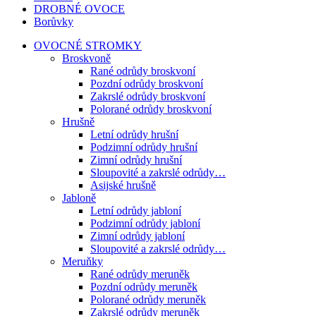
DROBNÉ OVOCE
Borůvky
OVOCNÉ STROMKY
Broskvoně
Rané odrůdy broskvoní
Pozdní odrůdy broskvoní
Zakrslé odrůdy broskvoní
Polorané odrůdy broskvoní
Hrušně
Letní odrůdy hrušní
Podzimní odrůdy hrušní
Zimní odrůdy hrušní
Sloupovité a zakrslé odrůdy…
Asijské hrušně
Jabloně
Letní odrůdy jabloní
Podzimní odrůdy jabloní
Zimní odrůdy jabloní
Sloupovité a zakrslé odrůdy…
Meruňky
Rané odrůdy meruněk
Pozdní odrůdy meruněk
Polorané odrůdy meruněk
Zakrslé odrůdy meruněk