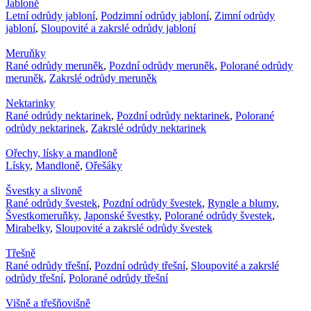
Jabloně
Letní odrůdy jabloní
,
Podzimní odrůdy jabloní
,
Zimní odrůdy
jabloní
,
Sloupovité a zakrslé odrůdy jabloní
Meruňky
Rané odrůdy meruněk
,
Pozdní odrůdy meruněk
,
Polorané odrůdy
meruněk
,
Zakrslé odrůdy meruněk
Nektarinky
Rané odrůdy nektarinek
,
Pozdní odrůdy nektarinek
,
Polorané
odrůdy nektarinek
,
Zakrslé odrůdy nektarinek
Ořechy, lísky a mandloně
Lísky
,
Mandloně
,
Ořešáky
Švestky a slivoně
Rané odrůdy švestek
,
Pozdní odrůdy švestek
,
Ryngle a blumy
,
Švestkomeruňky
,
Japonské švestky
,
Polorané odrůdy švestek
,
Mirabelky
,
Sloupovité a zakrslé odrůdy švestek
Třešně
Rané odrůdy třešní
,
Pozdní odrůdy třešní
,
Sloupovité a zakrslé
odrůdy třešní
,
Polorané odrůdy třešní
Višně a třešňovišně