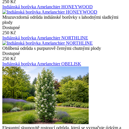
250 Kč
Indiánská borůvka Amelanchier HONEYWOOD
Mrazuvzdorná odrůda indiánské borůvky s lahodnými sladkými
plody
Dostupné
250 Kč
Indiánská borůvka Amelanchier NORTHLINE
Oblíbená odrůda s purpurově černými chutnými plody
Dostupné
250 Kč
Indiánská borůvka Amelanchier OBELISK
Elegantní sloupovitě rostoucí odrůda, která se vyznačuje úzkým a