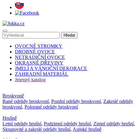
OVOCNÉ STROMKY
DROBNÉ OVOCE
NETRADIČNÍ OVOCE
OKRASNÉ DŘEVINY
JMELÍ A VÁNOČNÍ DEKORACE
ZAHRADNÍ MATERIÁL
Jmenný katalog
Broskvoně
Rané odrůdy broskvoní
,
Pozdní odrůdy broskvoní
,
Zakrslé odrůdy
broskvoní
,
Polorané odrůdy broskvoní
Hrušně
Letní odrůdy hrušní
,
Podzimní odrůdy hrušní
,
Zimní odrůdy hrušní
,
Sloupovité a zakrslé odrůdy hrušní
,
Asijské hrušně