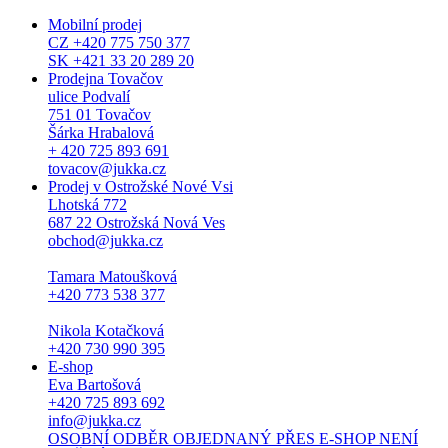
Mobilní prodej
CZ +420 775 750 377
SK +421 33 20 289 20
Prodejna Tovačov
ulice Podvalí
751 01 Tovačov
Šárka Hrabalová
+ 420 725 893 691
tovacov@jukka.cz
Prodej v Ostrožské Nové Vsi
Lhotská 772
687 22 Ostrožská Nová Ves
obchod@jukka.cz
Tamara Matoušková
+420 773 538 377
Nikola Kotačková
+420 730 990 395
E-shop
Eva Bartošová
+420 725 893 692
info@jukka.cz
OSOBNÍ ODBĚR OBJEDNANÝ PŘES E-SHOP NENÍ