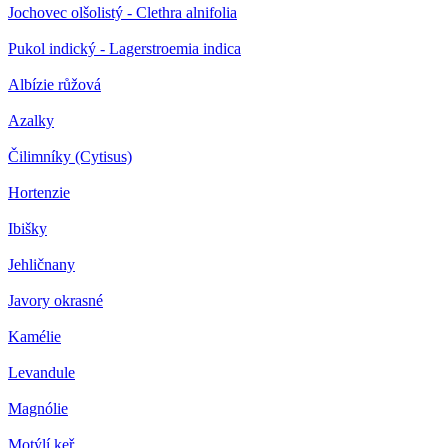
Jochovec olšolistý - Clethra alnifolia
Pukol indický - Lagerstroemia indica
Albízie růžová
Azalky
Čilimníky (Cytisus)
Hortenzie
Ibišky
Jehličnany
Javory okrasné
Kamélie
Levandule
Magnólie
Motýlí keř