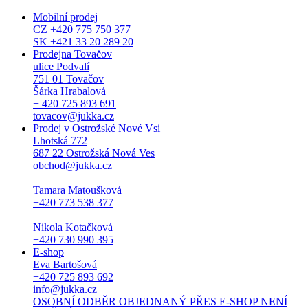
Mobilní prodej
CZ +420 775 750 377
SK +421 33 20 289 20
Prodejna Tovačov
ulice Podvalí
751 01 Tovačov
Šárka Hrabalová
+ 420 725 893 691
tovacov@jukka.cz
Prodej v Ostrožské Nové Vsi
Lhotská 772
687 22 Ostrožská Nová Ves
obchod@jukka.cz
Tamara Matoušková
+420 773 538 377
Nikola Kotačková
+420 730 990 395
E-shop
Eva Bartošová
+420 725 893 692
info@jukka.cz
OSOBNÍ ODBĚR OBJEDNANÝ PŘES E-SHOP NENÍ