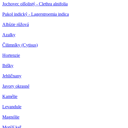
Jochovec olšolistý - Clethra alnifolia
Pukol indický - Lagerstroemia indica
Albízie růžová
Azalky
Čilimníky (Cytisus)
Hortenzie
Ibišky
Jehličnany
Javory okrasné
Kamélie
Levandule
Magnólie
Motýlí keř