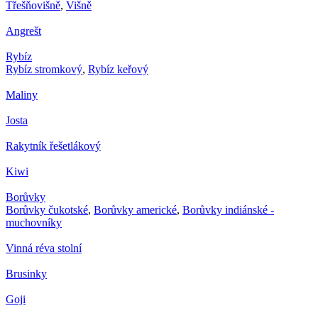
Třešňovišně
,
Višně
Angrešt
Rybíz
Rybíz stromkový
,
Rybíz keřový
Maliny
Josta
Rakytník řešetlákový
Kiwi
Borůvky
Borůvky čukotské
,
Borůvky americké
,
Borůvky indiánské -
muchovníky
Vinná réva stolní
Brusinky
Goji