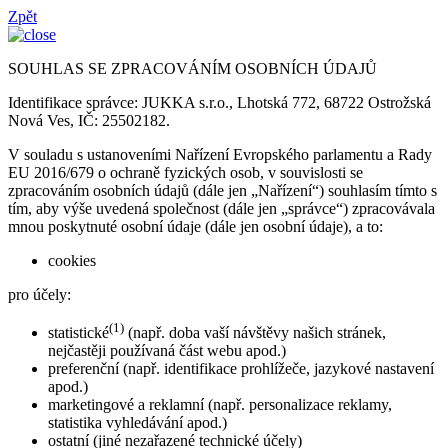
Zpět
SOUHLAS SE ZPRACOVÁNÍM OSOBNÍCH ÚDAJŮ
Identifikace správce: JUKKA s.r.o., Lhotská 772, 68722 Ostrožská
Nová Ves, IČ: 25502182.
V souladu s ustanoveními Nařízení Evropského parlamentu a Rady
EU 2016/679 o ochraně fyzických osob, v souvislosti se
zpracováním osobních údajů (dále jen „Nařízení“) souhlasím tímto s
tím, aby výše uvedená společnost (dále jen „správce“) zpracovávala
mnou poskytnuté osobní údaje (dále jen osobní údaje), a to:
cookies
pro účely:
(1)
statistické
(např. doba vaší návštěvy našich stránek,
nejčastěji používaná část webu apod.)
preferenční (např. identifikace prohlížeče, jazykové nastavení
apod.)
marketingové a reklamní (např. personalizace reklamy,
statistika vyhledávání apod.)
ostatní (jiné nezařazené technické účely)