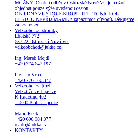
MOŽNÝ. Osobní odběr v Ostrožské Nové Vsi je možné
objednat pouze výše uvedenou cestou.
OBJEDNÁVKY DO E-SHOPU TELEFONICKOU
CESTOU NEPŘIJÍMÁME z kapacitních důvodů. Děkujeme
za pochopení.
Velkoobchod stromky
Lhotská 772
687 22 Ostrožská Nová Ves
velkoobchod@jukka.cz
Ing. Marek Mojdl
+420 774 647 197
Ing. Jan Vrba
+420 776 166 377
Velkoobchod jmelí
Velkotržnice Lipence
K Radotínu 492
156 00 Praha-Lipence
Mario Keck
+420 608 004 377
mario@jukka.cz
KONTAKTY