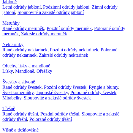
Jabloně
Letní odrůdy jabloní
,
Podzimní odrůdy jabloní
,
Zimní odrůdy
jabloní
,
Sloupovité a zakrslé odrůdy jabloní
Meruňky
Rané odrůdy meruněk
,
Pozdní odrůdy meruněk
,
Polorané odrůdy
meruněk
,
Zakrslé odrůdy meruněk
Nektarinky
Rané odrůdy nektarinek
,
Pozdní odrůdy nektarinek
,
Polorané
odrůdy nektarinek
,
Zakrslé odrůdy nektarinek
Ořechy, lísky a mandloně
Lísky
,
Mandloně
,
Ořešáky
Švestky a slivoně
Rané odrůdy švestek
,
Pozdní odrůdy švestek
,
Ryngle a blumy
,
Švestkomeruňky
,
Japonské švestky
,
Polorané odrůdy švestek
,
Mirabelky
,
Sloupovité a zakrslé odrůdy švestek
Třešně
Rané odrůdy třešní
,
Pozdní odrůdy třešní
,
Sloupovité a zakrslé
odrůdy třešní
,
Polorané odrůdy třešní
Višně a třešňovišně