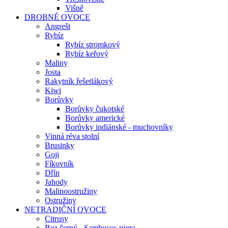
Višně
DROBNÉ OVOCE
Angrešt
Rybíz
Rybíz stromkový
Rybíz keřový
Maliny
Josta
Rakytník řešetlákový
Kiwi
Borůvky
Borůvky čukotské
Borůvky americké
Borůvky indiánské - muchovníky
Vinná réva stolní
Brusinky
Goji
Fíkovník
Dřín
Jahody
Malinoostružiny
Ostružiny
NETRADIČNÍ OVOCE
Citrusy
Bez černý - Sambucus nigra