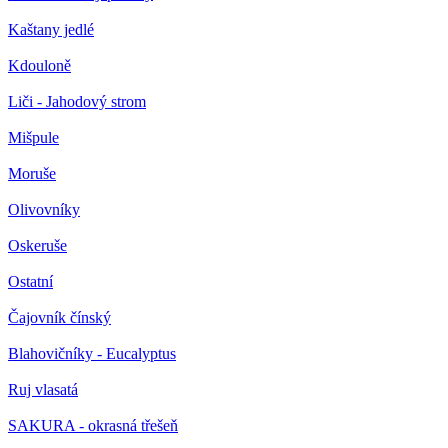
Kaštany jedlé
Kdouloně
Liči - Jahodový strom
Mišpule
Moruše
Olivovníky
Oskeruše
Ostatní
Čajovník čínský
Blahovičníky - Eucalyptus
Ruj vlasatá
SAKURA - okrasná třešeň