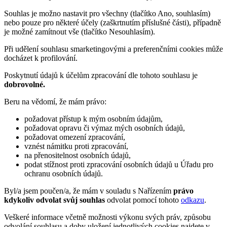
Souhlas je možno nastavit pro všechny (tlačítko Ano, souhlasím)
nebo pouze pro některé účely (zaškrtnutím příslušné části), případně
je možné zamítnout vše (tlačítko Nesouhlasím).
Při udělení souhlasu smarketingovými a preferenčními cookies může
docházet k profilování.
Poskytnutí údajů k účelům zpracování dle tohoto souhlasu je
dobrovolné.
Beru na vědomí, že mám právo:
požadovat přístup k mým osobním údajům,
požadovat opravu či výmaz mých osobních údajů,
požadovat omezení zpracování,
vznést námitku proti zpracování,
na přenositelnost osobních údajů,
podat stížnost proti zpracování osobních údajů u Úřadu pro
ochranu osobních údajů.
Byl/a jsem poučen/a, že mám v souladu s Nařízením
právo
kdykoliv odvolat svůj souhlas
odvolat pomocí tohoto
odkazu
.
Veškeré informace včetně možnosti výkonu svých práv, způsobu
odvolání souhlasu a doby uložení jednotlivých cookies najdete v