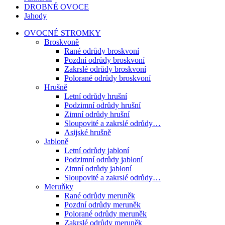
DROBNÉ OVOCE
Jahody
OVOCNÉ STROMKY
Broskvoně
Rané odrůdy broskvoní
Pozdní odrůdy broskvoní
Zakrslé odrůdy broskvoní
Polorané odrůdy broskvoní
Hrušně
Letní odrůdy hrušní
Podzimní odrůdy hrušní
Zimní odrůdy hrušní
Sloupovité a zakrslé odrůdy…
Asijské hrušně
Jabloně
Letní odrůdy jabloní
Podzimní odrůdy jabloní
Zimní odrůdy jabloní
Sloupovité a zakrslé odrůdy…
Meruňky
Rané odrůdy meruněk
Pozdní odrůdy meruněk
Polorané odrůdy meruněk
Zakrslé odrůdy meruněk