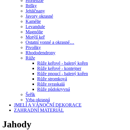
Hortenzie
Ibišky
Jehličnany
Javory okrasné
Kamélie
Levandule
Magnólie
Motýlí keř
Ostatní vonné a okrasné…
Pivoňky
Rhododendrony
Růže
Růže keřové - balený kořen
Růže keřové - kontejner
Růže pnoucí - balený kořen
Růže stromková
Růže svraskalá
Růže půdokryvná
Šeřík
Vrba okrasná
JMELÍ A VÁNOČNÍ DEKORACE
ZAHRADNÍ MATERIÁL
Jahody