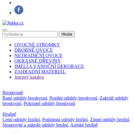
OVOCNÉ STROMKY
DROBNÉ OVOCE
NETRADIČNÍ OVOCE
OKRASNÉ DŘEVINY
JMELÍ A VÁNOČNÍ DEKORACE
ZAHRADNÍ MATERIÁL
Jmenný katalog
Broskvoně
Rané odrůdy broskvoní
,
Pozdní odrůdy broskvoní
,
Zakrslé odrůdy
broskvoní
,
Polorané odrůdy broskvoní
Hrušně
Letní odrůdy hrušní
,
Podzimní odrůdy hrušní
,
Zimní odrůdy hrušní
,
Sloupovité a zakrslé odrůdy hrušní
,
Asijské hrušně