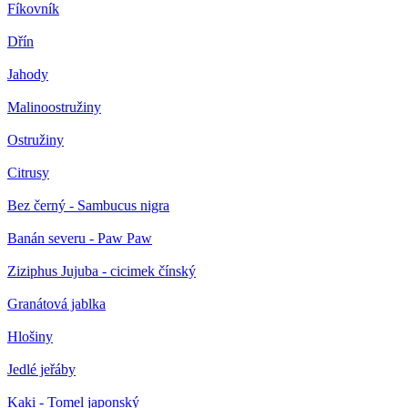
Fíkovník
Dřín
Jahody
Malinoostružiny
Ostružiny
Citrusy
Bez černý - Sambucus nigra
Banán severu - Paw Paw
Ziziphus Jujuba - cicimek čínský
Granátová jablka
Hlošiny
Jedlé jeřáby
Kaki - Tomel japonský