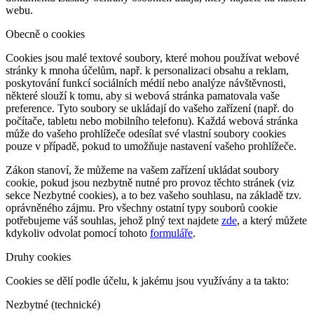
webu.
Obecně o cookies
Cookies jsou malé textové soubory, které mohou používat webové
stránky k mnoha účelům, např. k personalizaci obsahu a reklam,
poskytování funkcí sociálních médií nebo analýze návštěvnosti,
některé slouží k tomu, aby si webová stránka pamatovala vaše
preference. Tyto soubory se ukládají do vašeho zařízení (např. do
počítače, tabletu nebo mobilního telefonu). Každá webová stránka
může do vašeho prohlížeče odesílat své vlastní soubory cookies
pouze v případě, pokud to umožňuje nastavení vašeho prohlížeče.
Zákon stanoví, že můžeme na vašem zařízení ukládat soubory
cookie, pokud jsou nezbytně nutné pro provoz těchto stránek (viz
sekce Nezbytné cookies), a to bez vašeho souhlasu, na základě tzv.
oprávněného zájmu. Pro všechny ostatní typy souborů cookie
potřebujeme váš souhlas, jehož plný text najdete
zde
, a který můžete
kdykoliv odvolat pomocí tohoto
formuláře
.
Druhy cookies
Cookies se dělí podle účelu, k jakému jsou využívány a ta takto:
Nezbytné (technické)