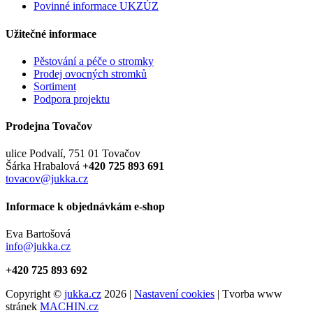
Povinné informace UKZÚZ
Užitečné informace
Pěstování a péče o stromky
Prodej ovocných stromků
Sortiment
Podpora projektu
Prodejna Tovačov
ulice Podvalí, 751 01 Tovačov
Šárka Hrabalová
+420 725 893 691
tovacov@jukka.cz
Informace k objednávkám e-shop
Eva Bartošová
info@jukka.cz
+420 725 893 692
Copyright ©
jukka.cz
2026 |
Nastavení cookies
| Tvorba www
stránek
MACHIN.cz