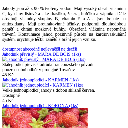
Jahody jsou až z 90 % tvořeny vodou. Mají vysoký obsah vitaminu
C, kyseliny listové a také draslíku, železa, hořčíku a vápníku. Dále
obsahují vitaminy skupiny B, vitamin E a A a jsou bohaté na
antioxidanty. Mají protirakovinné účinky, podporují dlouhodobou
paměť a chrání mozkové buňky. Obsažená vláknina napomáhá
trávení. Konzumace jahod pozitivně působí na kardiovaskulární
systém, urychluje léčbu zánětů a brání jejich vzniku.
dostupnost
abecedně
nejlevnější
nejdražší
Jahodník převislý - MARA DE BOIS (1ks)
Stáleplodící převislá odrůda francouzského původu
pouze osobní odběr v prodejně Tovačov
45 Kč
Jahodník jednouplodící - KARMEN (1ks)
Velké jednouplodící jahody s dobou sklizně červen.
Dostupné
45 Kč
Jahodník jednouplodící - KORONA (1ks)