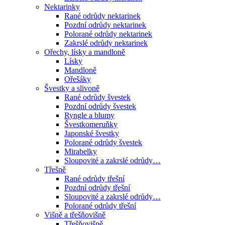
Nektarinky
Rané odrůdy nektarinek
Pozdní odrůdy nektarinek
Polorané odrůdy nektarinek
Zakrslé odrůdy nektarinek
Ořechy, lísky a mandloně
Lísky
Mandloně
Ořešáky
Švestky a slivoně
Rané odrůdy švestek
Pozdní odrůdy švestek
Ryngle a blumy
Švestkomeruňky
Japonské švestky
Polorané odrůdy švestek
Mirabelky
Sloupovité a zakrslé odrůdy…
Třešně
Rané odrůdy třešní
Pozdní odrůdy třešní
Sloupovité a zakrslé odrůdy…
Polorané odrůdy třešní
Višně a třešňovišně
Třešňovišně