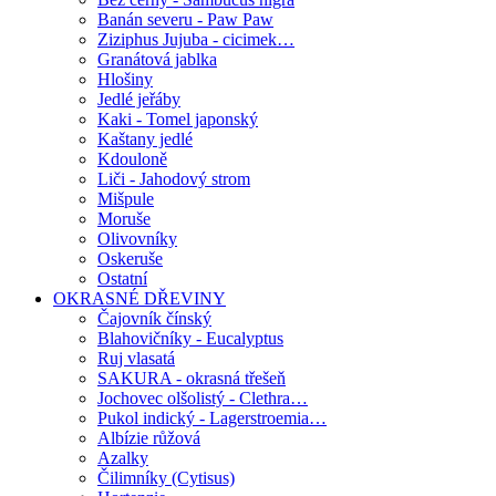
Banán severu - Paw Paw
Ziziphus Jujuba - cicimek…
Granátová jablka
Hlošiny
Jedlé jeřáby
Kaki - Tomel japonský
Kaštany jedlé
Kdouloně
Liči - Jahodový strom
Mišpule
Moruše
Olivovníky
Oskeruše
Ostatní
OKRASNÉ DŘEVINY
Čajovník čínský
Blahovičníky - Eucalyptus
Ruj vlasatá
SAKURA - okrasná třešeň
Jochovec olšolistý - Clethra…
Pukol indický - Lagerstroemia…
Albízie růžová
Azalky
Čilimníky (Cytisus)