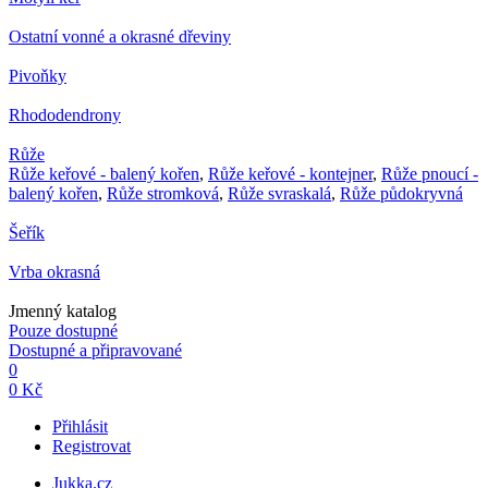
Ostatní vonné a okrasné dřeviny
Pivoňky
Rhododendrony
Růže
Růže keřové - balený kořen
,
Růže keřové - kontejner
,
Růže pnoucí -
balený kořen
,
Růže stromková
,
Růže svraskalá
,
Růže půdokryvná
Šeřík
Vrba okrasná
Jmenný katalog
Pouze dostupné
Dostupné a připravované
0
0 Kč
Přihlásit
Registrovat
Jukka.cz