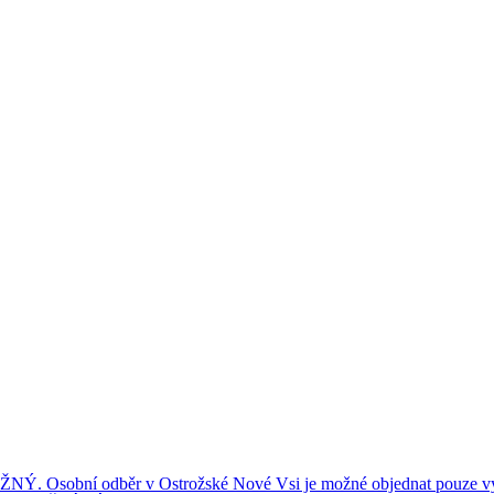
ní odběr v Ostrožské Nové Vsi je možné objednat pouze výše