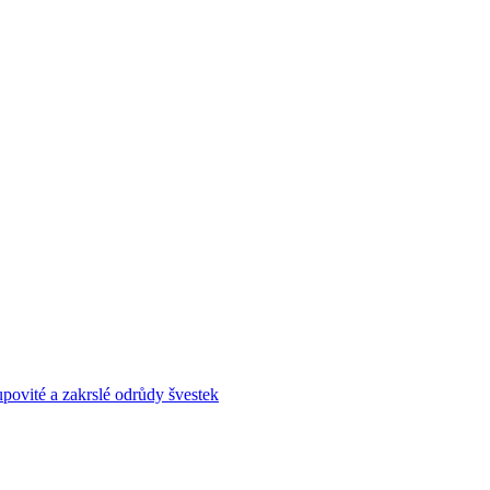
povité a zakrslé odrůdy švestek