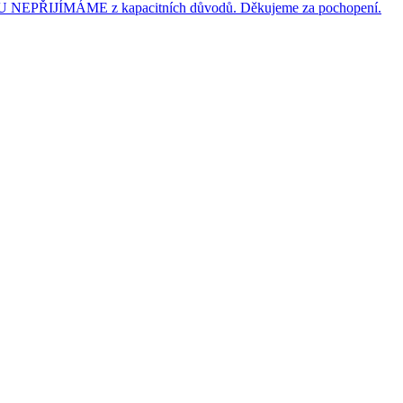
JÍMÁME z kapacitních důvodů. Děkujeme za pochopení.