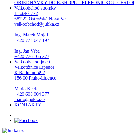
OBJEDNÁVKY DO E-SHOPU TELEFONICKOU CESTOU NEPŘI
Velkoobchod stromky
Lhotská 772
687 22 Ostrožská Nová Ves
velkoobchod@jukka.cz
Ing. Marek Mojdl
+420 774 647 197
Ing. Jan Vrba
+420 776 166 377
Velkoobchod jmelí
Velkotržnice Lipence
K Radotínu 492
156 00 Praha-Lipence
Mario Keck
+420 608 004 377
mario@jukka.cz
KONTAKTY