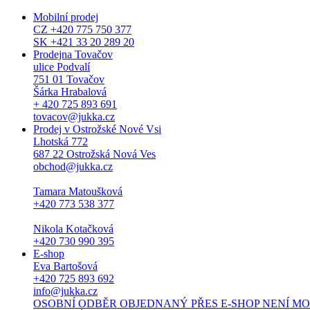
Mobilní prodej
CZ +420 775 750 377
SK +421 33 20 289 20
Prodejna Tovačov
ulice Podvalí
751 01 Tovačov
Šárka Hrabalová
+ 420 725 893 691
tovacov@jukka.cz
Prodej v Ostrožské Nové Vsi
Lhotská 772
687 22 Ostrožská Nová Ves
obchod@jukka.cz
Tamara Matoušková
+420 773 538 377
Nikola Kotačková
+420 730 990 395
E-shop
Eva Bartošová
+420 725 893 692
info@jukka.cz
OSOBNÍ ODBĚR OBJEDNANÝ PŘES E-SHOP NENÍ MOŽNÝ. Osob