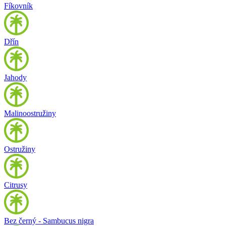
Fíkovník
Dřín
Jahody
Malinoostružiny
Ostružiny
Citrusy
Bez černý - Sambucus nigra