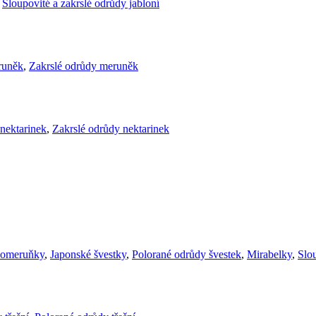
,
Sloupovité a zakrslé odrůdy jabloní
runěk
,
Zakrslé odrůdy meruněk
nektarinek
,
Zakrslé odrůdy nektarinek
komeruňky
,
Japonské švestky
,
Polorané odrůdy švestek
,
Mirabelky
,
Slou