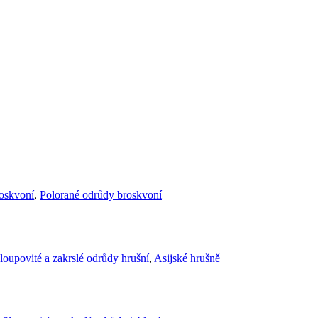
roskvoní
,
Polorané odrůdy broskvoní
loupovité a zakrslé odrůdy hrušní
,
Asijské hrušně