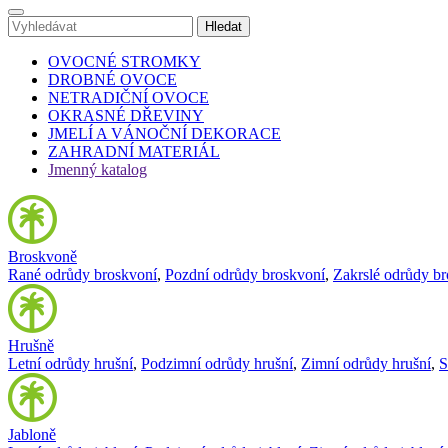
OVOCNÉ STROMKY
DROBNÉ OVOCE
NETRADIČNÍ OVOCE
OKRASNÉ DŘEVINY
JMELÍ A VÁNOČNÍ DEKORACE
ZAHRADNÍ MATERIÁL
Jmenný katalog
Broskvoně
Rané odrůdy broskvoní
,
Pozdní odrůdy broskvoní
,
Zakrslé odrůdy b
Hrušně
Letní odrůdy hrušní
,
Podzimní odrůdy hrušní
,
Zimní odrůdy hrušní
,
S
Jabloně