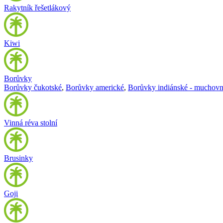
Rakytník řešetlákový
Kiwi
Borůvky
Borůvky čukotské
,
Borůvky americké
,
Borůvky indiánské - muchovn
Vinná réva stolní
Brusinky
Goji