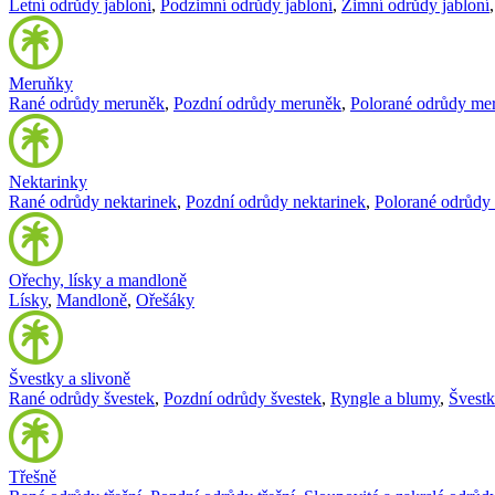
Letní odrůdy jabloní
,
Podzimní odrůdy jabloní
,
Zimní odrůdy jabloní
Meruňky
Rané odrůdy meruněk
,
Pozdní odrůdy meruněk
,
Polorané odrůdy me
Nektarinky
Rané odrůdy nektarinek
,
Pozdní odrůdy nektarinek
,
Polorané odrůdy 
Ořechy, lísky a mandloně
Lísky
,
Mandloně
,
Ořešáky
Švestky a slivoně
Rané odrůdy švestek
,
Pozdní odrůdy švestek
,
Ryngle a blumy
,
Švest
Třešně