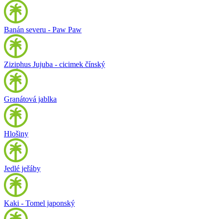
Banán severu - Paw Paw
Ziziphus Jujuba - cicimek čínský
Granátová jablka
Hlošiny
Jedlé jeřáby
Kaki - Tomel japonský