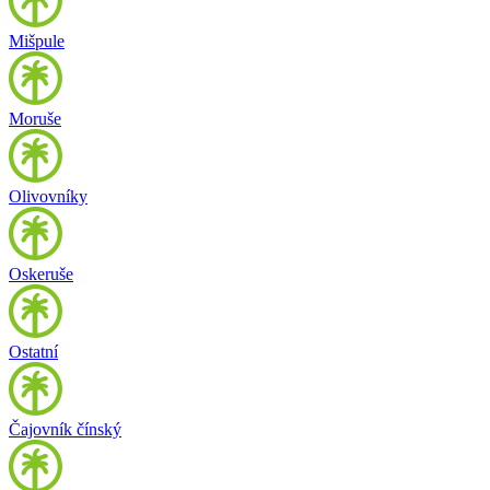
Mišpule
Moruše
Olivovníky
Oskeruše
Ostatní
Čajovník čínský