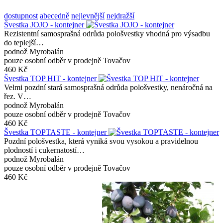
dostupnost
abecedně
nejlevnější
nejdražší
Švestka JOJO - kontejner
Rezistentní samosprašná odrůda pološvestky vhodná pro výsadbu
do teplejší…
podnož Myrobalán
pouze osobní odběr v prodejně Tovačov
460 Kč
Švestka TOP HIT - kontejner
Velmi pozdní stará samosprašná odrůda pološvestky, nenáročná na
řez. V…
podnož Myrobalán
pouze osobní odběr v prodejně Tovačov
460 Kč
Švestka TOPTASTE - kontejner
Pozdní pološvestka, která vyniká svou vysokou a pravidelnou
plodností i cukernatostí…
podnož Myrobalán
pouze osobní odběr v prodejně Tovačov
460 Kč