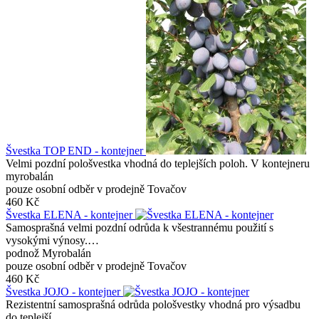
Švestka TOP END - kontejner
Velmi pozdní pološvestka vhodná do teplejších poloh. V kontejneru
myrobalán
pouze osobní odběr v prodejně Tovačov
460 Kč
Švestka ELENA - kontejner
Samosprašná velmi pozdní odrůda k všestrannému použití s
vysokými výnosy.…
podnož Myrobalán
pouze osobní odběr v prodejně Tovačov
460 Kč
Švestka JOJO - kontejner
Rezistentní samosprašná odrůda pološvestky vhodná pro výsadbu
do teplejší…