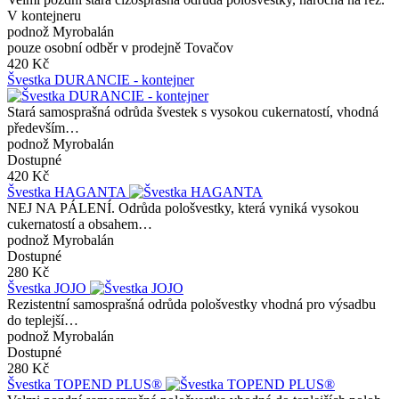
V kontejneru
podnož Myrobalán
pouze osobní odběr v prodejně Tovačov
420 Kč
Švestka DURANCIE - kontejner
Stará samosprašná odrůda švestek s vysokou cukernatostí, vhodná
především…
podnož Myrobalán
Dostupné
420 Kč
Švestka HAGANTA
NEJ NA PÁLENÍ. Odrůda pološvestky, která vyniká vysokou
cukernatostí a obsahem…
podnož Myrobalán
Dostupné
280 Kč
Švestka JOJO
Rezistentní samosprašná odrůda pološvestky vhodná pro výsadbu
do teplejší…
podnož Myrobalán
Dostupné
280 Kč
Švestka TOPEND PLUS®