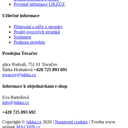
Povinné informace UKZÚZ
Užitečné informace
Pěstování a péče o stromky
Prodej ovocných stromků
Sortiment
Podpora projektu
Prodejna Tovačov
ulice Podvalí, 751 01 Tovačov
Šárka Hrabalová
+420 725 893 691
tovacov@jukka.cz
Informace k objednávkám e-shop
Eva Bartošová
info@jukka.cz
+420 725 893 692
Copyright ©
jukka.cz
2026 |
Nastavení cookies
| Tvorba www
stránek
MACHIN.cz