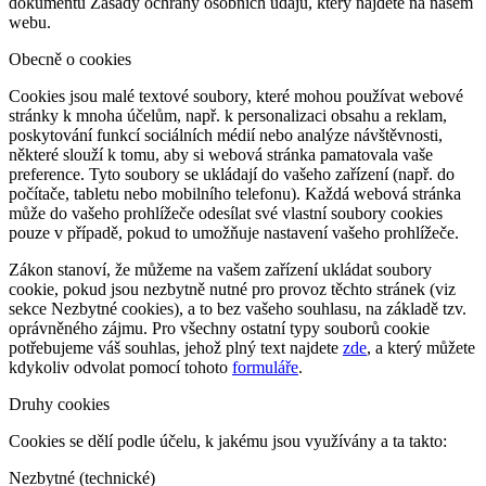
dokumentu Zásady ochrany osobních údajů, který najdete na našem
webu.
Obecně o cookies
Cookies jsou malé textové soubory, které mohou používat webové
stránky k mnoha účelům, např. k personalizaci obsahu a reklam,
poskytování funkcí sociálních médií nebo analýze návštěvnosti,
některé slouží k tomu, aby si webová stránka pamatovala vaše
preference. Tyto soubory se ukládají do vašeho zařízení (např. do
počítače, tabletu nebo mobilního telefonu). Každá webová stránka
může do vašeho prohlížeče odesílat své vlastní soubory cookies
pouze v případě, pokud to umožňuje nastavení vašeho prohlížeče.
Zákon stanoví, že můžeme na vašem zařízení ukládat soubory
cookie, pokud jsou nezbytně nutné pro provoz těchto stránek (viz
sekce Nezbytné cookies), a to bez vašeho souhlasu, na základě tzv.
oprávněného zájmu. Pro všechny ostatní typy souborů cookie
potřebujeme váš souhlas, jehož plný text najdete
zde
, a který můžete
kdykoliv odvolat pomocí tohoto
formuláře
.
Druhy cookies
Cookies se dělí podle účelu, k jakému jsou využívány a ta takto:
Nezbytné (technické)