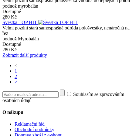
Velmi pozdní samosprašná pološvestka vhodná do teplejších poloh
podnož myrobalán
Dostupné
280 Kč
Švestka TOP HIT
Velmi pozdní stará samosprašná odrůda pološvestky, nenáročná na
řez
podnož Myrobalán
Dostupné
280 Kč
Zobrazit další produkty
<
1
2
>
Souhlasím se zpracováním
osobních údajů
O nákupu
Reklamační řád
Obchodní podmínky
Doprava zboží z e-shopu