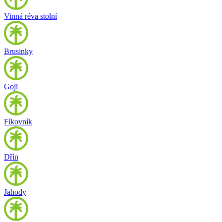
Vinná réva stolní
Brusinky
Goji
Fíkovník
Dřín
Jahody