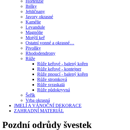
Hortenzie
Ibišky
Jehličnany
Javory okrasné
Kamélie
Levandule
Magnólie
Motýlí keř
Ostatní vonné a okrasné…
Pivoňky
Rhododendrony
Růže
Růže keřové - balený kořen
Růže keřové - kontejner
Růže pnoucí - balený kořen
Růže stromková
Růže svraskalá
Růže půdokryvná
Šeřík
Vrba okrasná
JMELÍ A VÁNOČNÍ DEKORACE
ZAHRADNÍ MATERIÁL
Pozdní odrůdy švestek