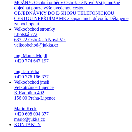
MOŽNÝ. Osobní odběr v Ostrožské Nové Vsi je možné
objednat pouze výše uvedenou cestou.
OBJEDNÁVKY DO E-SHOPU TELEFONICKOU
CESTOU NEPŘIJÍMÁME z kapacitních důvodů. Děkujeme
za pochopení.
Velkoobchod stromky
Lhotská 772
687 22 Ostrožská Nová Ves
velkoobchod@jukka.cz
Ing. Marek Mojdl
+420 774 647 197
Ing. Jan Vrba
+420 776 166 377
Velkoobchod jmelí
Velkotržnice Lipence
K Radotínu 492
156 00 Praha-Lipence
Mario Keck
+420 608 004 377
mario@jukka.cz
KONTAKTY