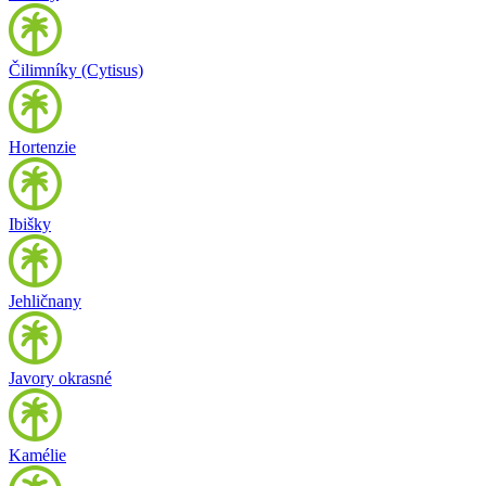
Čilimníky (Cytisus)
Hortenzie
Ibišky
Jehličnany
Javory okrasné
Kamélie