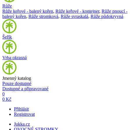
Růže
Růže keřové - balený kořen
,
Růže keřové - kontejner
,
Růže pnoucí -
balený kořen
,
Růže stromková
,
Růže svraskalá
,
Růže půdokryvná
Šeřík
Vrba okrasná
Jmenný katalog
Pouze dostupné
Dostupné a připravované
0
0 Kč
Přihlásit
Registrovat
Jukka.cz
OVOCNÉ STROMKY