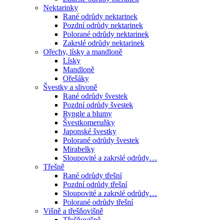
Nektarinky
Rané odrůdy nektarinek
Pozdní odrůdy nektarinek
Polorané odrůdy nektarinek
Zakrslé odrůdy nektarinek
Ořechy, lísky a mandloně
Lísky
Mandloně
Ořešáky
Švestky a slivoně
Rané odrůdy švestek
Pozdní odrůdy švestek
Ryngle a blumy
Švestkomeruňky
Japonské švestky
Polorané odrůdy švestek
Mirabelky
Sloupovité a zakrslé odrůdy…
Třešně
Rané odrůdy třešní
Pozdní odrůdy třešní
Sloupovité a zakrslé odrůdy…
Polorané odrůdy třešní
Višně a třešňovišně
Třešňovišně