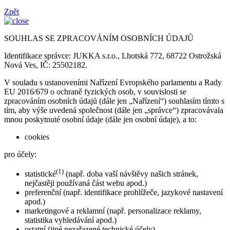
Zpět
SOUHLAS SE ZPRACOVÁNÍM OSOBNÍCH ÚDAJŮ
Identifikace správce: JUKKA s.r.o., Lhotská 772, 68722 Ostrožská
Nová Ves, IČ: 25502182.
V souladu s ustanoveními Nařízení Evropského parlamentu a Rady
EU 2016/679 o ochraně fyzických osob, v souvislosti se
zpracováním osobních údajů (dále jen „Nařízení“) souhlasím tímto s
tím, aby výše uvedená společnost (dále jen „správce“) zpracovávala
mnou poskytnuté osobní údaje (dále jen osobní údaje), a to:
cookies
pro účely:
(1)
statistické
(např. doba vaší návštěvy našich stránek,
nejčastěji používaná část webu apod.)
preferenční (např. identifikace prohlížeče, jazykové nastavení
apod.)
marketingové a reklamní (např. personalizace reklamy,
statistika vyhledávání apod.)
ostatní (jiné nezařazené technické účely)