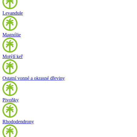
Levandule
Magnólie
Motýlí keř
Ostatní vonné a okrasné dřeviny
Pivoňky
Rhododendrony