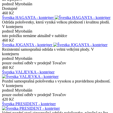
podnož Myrobalán
Dostupné
460 Kč
Švestka HAGANTA - kontejner
Odrůda pološvestky, která vyniká velkou plodností i kvalitou plodů.
V kontejneru
podnož Myrobalán
tuto položku nemáme aktuálně v nabídce
460 Kč
Švestka JOGANTA - kontejner
Rezistentní samosprašná odrůda s velmi velkými plody. V
kontejneru
podnož Myrobalán
pouze osobní odběr v prodejně Tovačov
460 Kč
Švestka VALJEVKA - kontejner
Pozdní samosprašná pološvestka s vysokou a pravidelnou plodností.
V kontejneru
podnož Myrobalán
pouze osobní odběr v prodejně Tovačov
420 Kč
Švestka PRESIDENT - kontejner
Velmi pozdní stará cizosprašná odrůda pološvestky, náročná na řez.