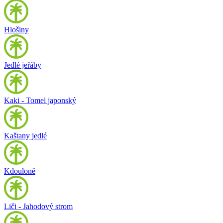
Hlošiny
Jedlé jeřáby
Kaki - Tomel japonský
Kaštany jedlé
Kdouloně
Liči - Jahodový strom