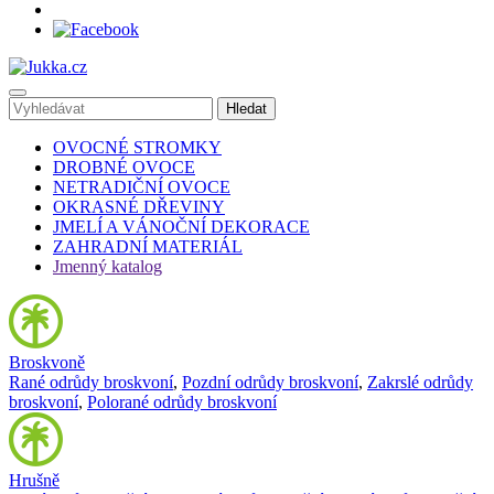
OVOCNÉ STROMKY
DROBNÉ OVOCE
NETRADIČNÍ OVOCE
OKRASNÉ DŘEVINY
JMELÍ A VÁNOČNÍ DEKORACE
ZAHRADNÍ MATERIÁL
Jmenný katalog
Broskvoně
Rané odrůdy broskvoní
,
Pozdní odrůdy broskvoní
,
Zakrslé odrůdy
broskvoní
,
Polorané odrůdy broskvoní
Hrušně