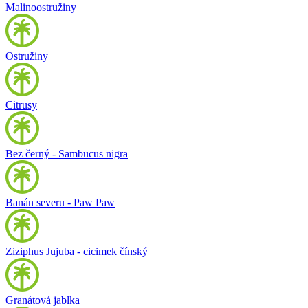
Malinoostružiny
Ostružiny
Citrusy
Bez černý - Sambucus nigra
Banán severu - Paw Paw
Ziziphus Jujuba - cicimek čínský
Granátová jablka