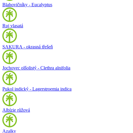
Blahovičníky - Eucalyptus
Ruj vlasatá
SAKURA - okrasná třešeň
Jochovec olšolistý - Clethra alnifolia
Pukol indický - Lagerstroemia indica
Albízie růžová
Azalky