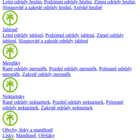
Letní odrůdy hrušní
,
Podzimní odrůdy hrušní
,
Zimní odrůdy hrušní
,
Sloupovité a zakrslé odrůdy hrušní
,
Asijské hrušně
Jabloně
Letní odrůdy jabloní
,
Podzimní odrůdy jabloní
,
Zimní odrůdy
jabloní
,
Sloupovité a zakrslé odrůdy jabloní
Meruňky
Rané odrůdy meruněk
,
Pozdní odrůdy meruněk
,
Polorané odrůdy
meruněk
,
Zakrslé odrůdy meruněk
Nektarinky
Rané odrůdy nektarinek
,
Pozdní odrůdy nektarinek
,
Polorané
odrůdy nektarinek
,
Zakrslé odrůdy nektarinek
Ořechy, lísky a mandloně
Lísky
,
Mandloně
,
Ořešáky