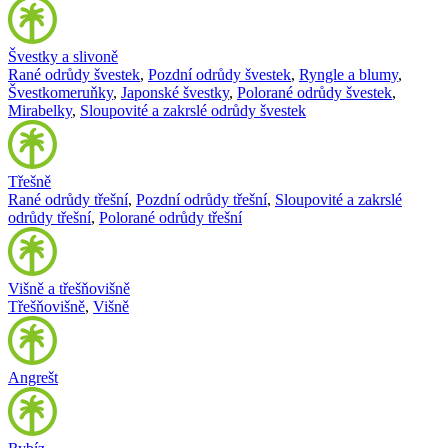
Švestky a slivoně
Rané odrůdy švestek
,
Pozdní odrůdy švestek
,
Ryngle a blumy
,
Švestkomeruňky
,
Japonské švestky
,
Polorané odrůdy švestek
,
Mirabelky
,
Sloupovité a zakrslé odrůdy švestek
Třešně
Rané odrůdy třešní
,
Pozdní odrůdy třešní
,
Sloupovité a zakrslé
odrůdy třešní
,
Polorané odrůdy třešní
Višně a třešňovišně
Třešňovišně
,
Višně
Angrešt