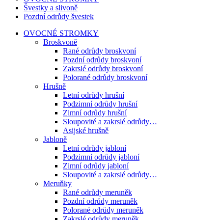
Švestky a slivoně
Pozdní odrůdy švestek
OVOCNÉ STROMKY
Broskvoně
Rané odrůdy broskvoní
Pozdní odrůdy broskvoní
Zakrslé odrůdy broskvoní
Polorané odrůdy broskvoní
Hrušně
Letní odrůdy hrušní
Podzimní odrůdy hrušní
Zimní odrůdy hrušní
Sloupovité a zakrslé odrůdy…
Asijské hrušně
Jabloně
Letní odrůdy jabloní
Podzimní odrůdy jabloní
Zimní odrůdy jabloní
Sloupovité a zakrslé odrůdy…
Meruňky
Rané odrůdy meruněk
Pozdní odrůdy meruněk
Polorané odrůdy meruněk
Zakrslé odrůdy meruněk