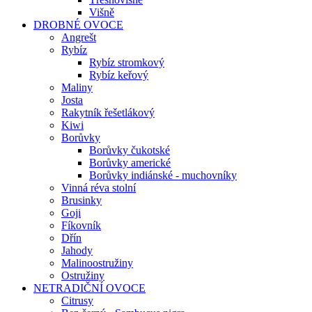
Višně
DROBNÉ OVOCE
Angrešt
Rybíz
Rybíz stromkový
Rybíz keřový
Maliny
Josta
Rakytník řešetlákový
Kiwi
Borůvky
Borůvky čukotské
Borůvky americké
Borůvky indiánské - muchovníky
Vinná réva stolní
Brusinky
Goji
Fíkovník
Dřín
Jahody
Malinoostružiny
Ostružiny
NETRADIČNÍ OVOCE
Citrusy