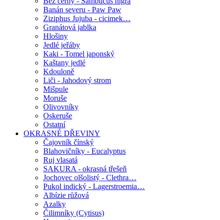
Bez černý - Sambucus nigra
Banán severu - Paw Paw
Ziziphus Jujuba - cicimek…
Granátová jablka
Hlošiny
Jedlé jeřáby
Kaki - Tomel japonský
Kaštany jedlé
Kdouloně
Liči - Jahodový strom
Mišpule
Moruše
Olivovníky
Oskeruše
Ostatní
OKRASNÉ DŘEVINY
Čajovník čínský
Blahovičníky - Eucalyptus
Ruj vlasatá
SAKURA - okrasná třešeň
Jochovec olšolistý - Clethra…
Pukol indický - Lagerstroemia…
Albízie růžová
Azalky
Čilimníky (Cytisus)