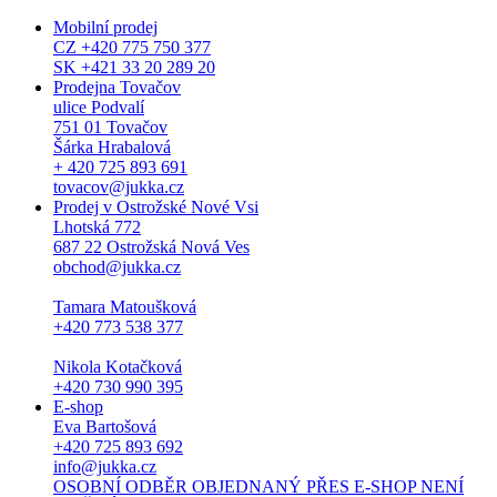
Mobilní prodej
CZ +420 775 750 377
SK +421 33 20 289 20
Prodejna Tovačov
ulice Podvalí
751 01 Tovačov
Šárka Hrabalová
+ 420 725 893 691
tovacov@jukka.cz
Prodej v Ostrožské Nové Vsi
Lhotská 772
687 22 Ostrožská Nová Ves
obchod@jukka.cz
Tamara Matoušková
+420 773 538 377
Nikola Kotačková
+420 730 990 395
E-shop
Eva Bartošová
+420 725 893 692
info@jukka.cz
OSOBNÍ ODBĚR OBJEDNANÝ PŘES E-SHOP NENÍ