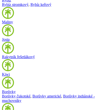
Rybíz
Rybíz stromkový
,
Rybíz keřový
Maliny
Josta
Rakytník řešetlákový
Kiwi
Borůvky
Borůvky čukotské
,
Borůvky americké
,
Borůvky indiánské -
muchovníky