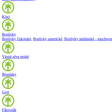
Kiwi
Borůvky
Borůvky čukotské
,
Borůvky americké
,
Borůvky indiánské - muchovn
Vinná réva stolní
Brusinky
Goji
Fíkovník