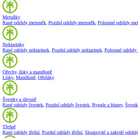
Meruňky
Rané odrůdy meruněk
,
Pozdní odrůdy meruněk
,
Polorané odrůdy me
Nektarinky
Rané odrůdy nektarinek
,
Pozdní odrůdy nektarinek
,
Polorané odrůdy 
Ořechy, lísky a mandloně
Lísky
,
Mandloně
,
Ořešáky
Švestky a slivoně
Rané odrůdy švestek
,
Pozdní odrůdy švestek
,
Ryngle a blumy
,
Švest
Třešně
Rané odrůdy třešní
,
Pozdní odrůdy třešní
,
Sloupovité a zakrslé odrůdy