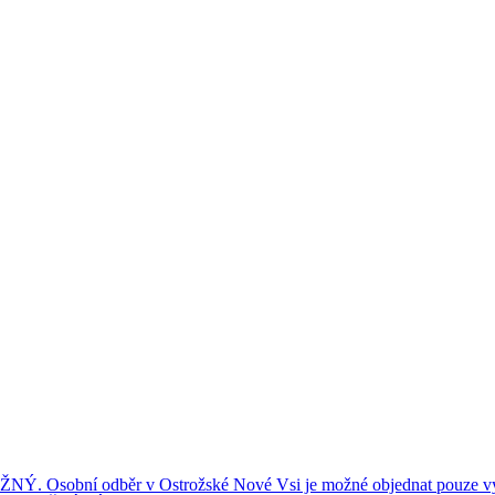
ní odběr v Ostrožské Nové Vsi je možné objednat pouze výše