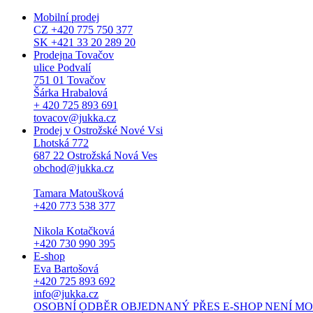
Mobilní prodej
CZ +420 775 750 377
SK +421 33 20 289 20
Prodejna Tovačov
ulice Podvalí
751 01 Tovačov
Šárka Hrabalová
+ 420 725 893 691
tovacov@jukka.cz
Prodej v Ostrožské Nové Vsi
Lhotská 772
687 22 Ostrožská Nová Ves
obchod@jukka.cz
Tamara Matoušková
+420 773 538 377
Nikola Kotačková
+420 730 990 395
E-shop
Eva Bartošová
+420 725 893 692
info@jukka.cz
OSOBNÍ ODBĚR OBJEDNANÝ PŘES E-SHOP NENÍ MOŽNÝ. Osob