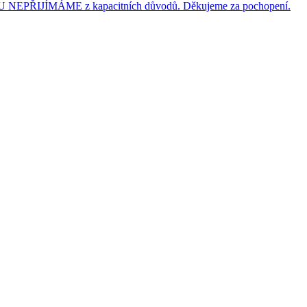
JÍMÁME z kapacitních důvodů. Děkujeme za pochopení.