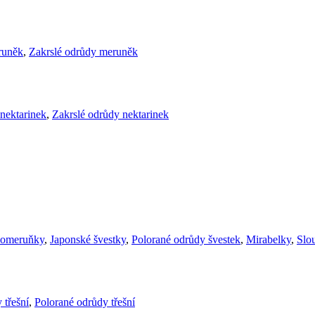
runěk
,
Zakrslé odrůdy meruněk
nektarinek
,
Zakrslé odrůdy nektarinek
komeruňky
,
Japonské švestky
,
Polorané odrůdy švestek
,
Mirabelky
,
Slou
 třešní
,
Polorané odrůdy třešní