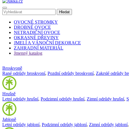
OVOCNÉ STROMKY
DROBNÉ OVOCE
NETRADIČNÍ OVOCE
OKRASNÉ DŘEVINY
JMELÍ A VÁNOČNÍ DEKORACE
ZAHRADNÍ MATERIÁL
Jmenný katalog
Broskvoně
Rané odrůdy broskvoní
,
Pozdní odrůdy broskvoní
,
Zakrslé odrůdy b
Hrušně
Letní odrůdy hrušní
,
Podzimní odrůdy hrušní
,
Zimní odrůdy hrušní
,
S
Jabloně
Letní odrůdy jabloní
,
Podzimní odrůdy jabloní
,
Zimní odrůdy jabloní