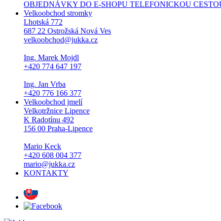
OBJEDNÁVKY DO E-SHOPU TELEFONICKOU CESTOU NEPŘI
Velkoobchod stromky
Lhotská 772
687 22 Ostrožská Nová Ves
velkoobchod@jukka.cz
Ing. Marek Mojdl
+420 774 647 197
Ing. Jan Vrba
+420 776 166 377
Velkoobchod jmelí
Velkotržnice Lipence
K Radotínu 492
156 00 Praha-Lipence
Mario Keck
+420 608 004 377
mario@jukka.cz
KONTAKTY