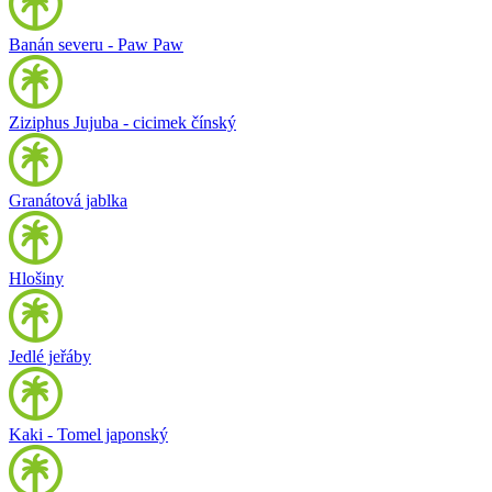
Banán severu - Paw Paw
Ziziphus Jujuba - cicimek čínský
Granátová jablka
Hlošiny
Jedlé jeřáby
Kaki - Tomel japonský