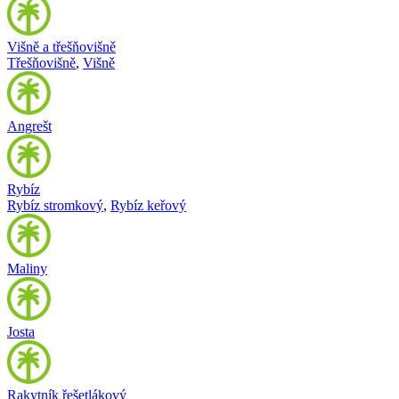
Višně a třešňovišně
Třešňovišně
,
Višně
Angrešt
Rybíz
Rybíz stromkový
,
Rybíz keřový
Maliny
Josta
Rakytník řešetlákový