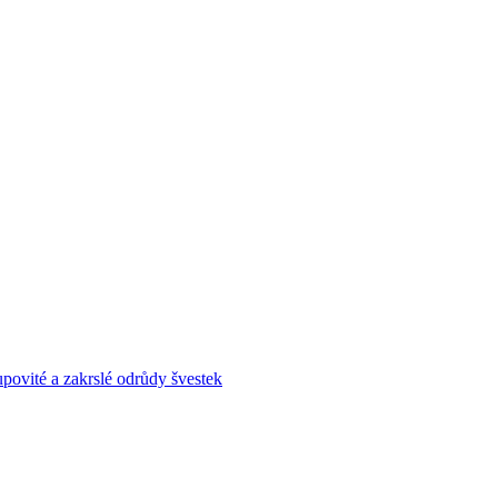
povité a zakrslé odrůdy švestek