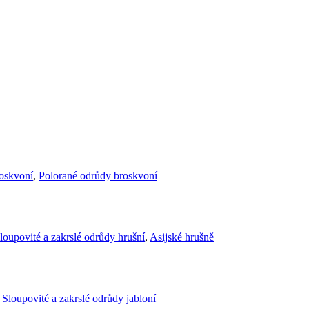
roskvoní
,
Polorané odrůdy broskvoní
loupovité a zakrslé odrůdy hrušní
,
Asijské hrušně
,
Sloupovité a zakrslé odrůdy jabloní