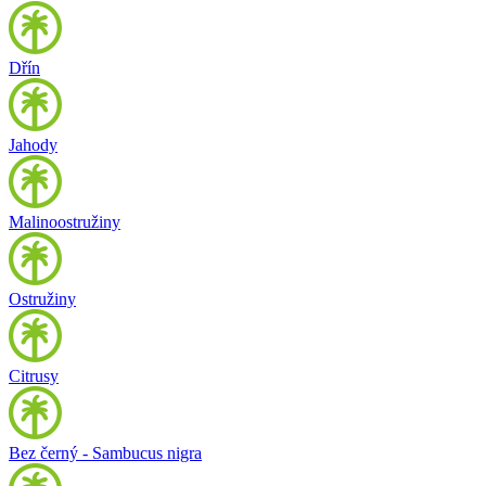
Dřín
Jahody
Malinoostružiny
Ostružiny
Citrusy
Bez černý - Sambucus nigra