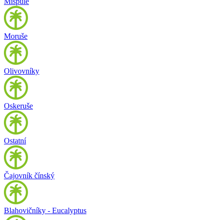
Mišpule
Moruše
Olivovníky
Oskeruše
Ostatní
Čajovník čínský
Blahovičníky - Eucalyptus