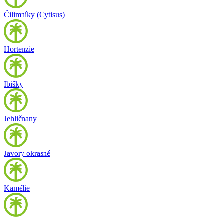
Čilimníky (Cytisus)
Hortenzie
Ibišky
Jehličnany
Javory okrasné
Kamélie