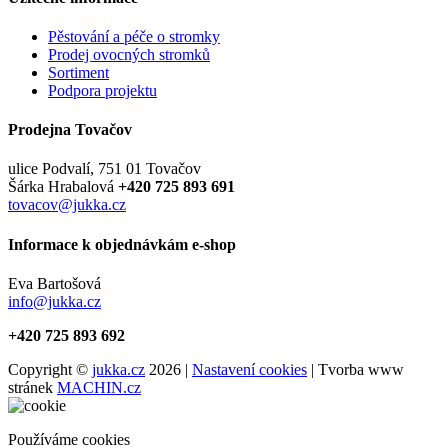
Pěstování a péče o stromky
Prodej ovocných stromků
Sortiment
Podpora projektu
Prodejna Tovačov
ulice Podvalí, 751 01 Tovačov
Šárka Hrabalová
+420 725 893 691
tovacov@jukka.cz
Informace k objednávkám e-shop
Eva Bartošová
info@jukka.cz
+420 725 893 692
Copyright ©
jukka.cz
2026 |
Nastavení cookies
| Tvorba www
stránek
MACHIN.cz
Používáme cookies