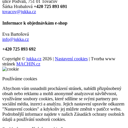
ulice Podvalí, 751 01 Tovačov
Šárka Hrabalová
+420 725 893 691
tovacov@jukka.cz
Informace k objednávkám e-shop
Eva Bartošová
info@jukka.cz
+420 725 893 692
Copyright ©
jukka.cz
2026 |
Nastavení cookies
| Tvorba www
stránek
MACHIN.cz
Používáme cookies
Abychom vám usnadnili procházení stránek, nabídli přizpůsobený
obsah nebo reklamu a mohli anonymně analyzovat návštěvnost,
využíváme soubory cookies, které sdílíme se svými partnery pro
sociální média, inzerci a analýzu. Jejich nastavení upravíte odkazem
"Nastavení cookies" a kdykoliv jej můžete změnit v patičce webu.
Podrobnější informace najdete v našich Zásadách ochrany osobních
údajů a používání souborů cookies.