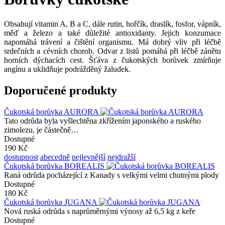
Obsahují vitamin A, B a C, dále rutin, hořčík, draslík, fosfor, vápník,
měď a železo a také důležité antioxidanty. Jejich konzumace
napomáhá trávení a čištění organismu. Má dobrý vliv při léčbě
srdečních a cévních chorob. Odvar z listů pomáhá při léčbě zánětu
horních dýchacích cest. Šťáva z čukotských borůvek zmírňuje
angínu a uklidňuje podrážděný žaludek.
Doporučené produkty
Čukotská borůvka AURORA
Tato odrůda byla vyšlechtěna zkřížením japonského a ruského
zimolezu, je částečně…
Dostupné
190 Kč
dostupnost
abecedně
nejlevnější
nejdražší
Čukotská borůvka BOREALIS
Raná odrůda pocházející z Kanady s velkými velmi chutnými plody
Dostupné
180 Kč
Čukotská borůvka JUGANA
Nová ruská odrůda s naprůměrnými výnosy až 6,5 kg z keře
Dostupné