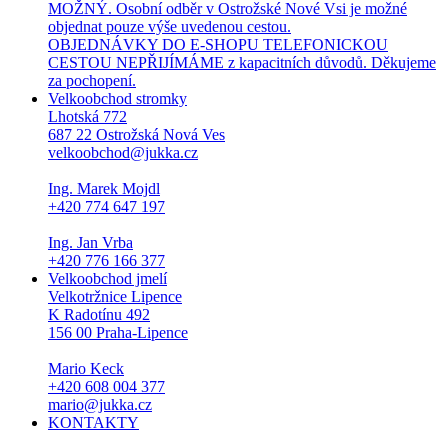
MOŽNÝ. Osobní odběr v Ostrožské Nové Vsi je možné
objednat pouze výše uvedenou cestou.
OBJEDNÁVKY DO E-SHOPU TELEFONICKOU
CESTOU NEPŘIJÍMÁME z kapacitních důvodů. Děkujeme
za pochopení.
Velkoobchod stromky
Lhotská 772
687 22 Ostrožská Nová Ves
velkoobchod@jukka.cz
Ing. Marek Mojdl
+420 774 647 197
Ing. Jan Vrba
+420 776 166 377
Velkoobchod jmelí
Velkotržnice Lipence
K Radotínu 492
156 00 Praha-Lipence
Mario Keck
+420 608 004 377
mario@jukka.cz
KONTAKTY