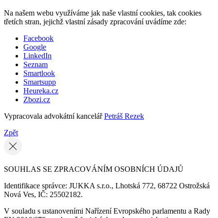
Na našem webu využíváme jak naše vlastní cookies, tak cookies
třetích stran, jejichž vlastní zásady zpracování uvádíme zde:
Facebook
Google
LinkedIn
Seznam
Smartlook
Smartsupp
Heureka.cz
Zbozi.cz
Vypracovala advokátní kancelář
Petráš Rezek
Zpět
SOUHLAS SE ZPRACOVÁNÍM OSOBNÍCH ÚDAJŮ
Identifikace správce: JUKKA s.r.o., Lhotská 772, 68722 Ostrožská
Nová Ves, IČ: 25502182.
V souladu s ustanoveními Nařízení Evropského parlamentu a Rady