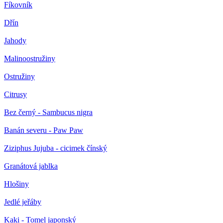
Fíkovník
Dřín
Jahody
Malinoostružiny
Ostružiny
Citrusy
Bez černý - Sambucus nigra
Banán severu - Paw Paw
Ziziphus Jujuba - cicimek čínský
Granátová jablka
Hlošiny
Jedlé jeřáby
Kaki - Tomel japonský