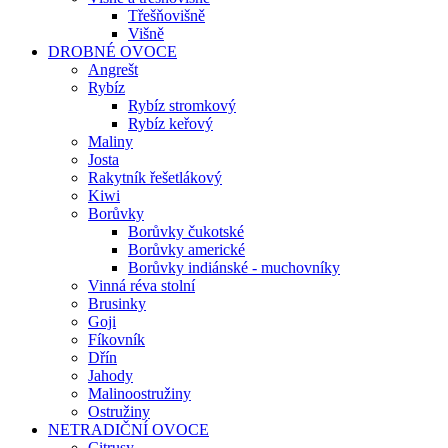
Třešňovišně
Višně
DROBNÉ OVOCE
Angrešt
Rybíz
Rybíz stromkový
Rybíz keřový
Maliny
Josta
Rakytník řešetlákový
Kiwi
Borůvky
Borůvky čukotské
Borůvky americké
Borůvky indiánské - muchovníky
Vinná réva stolní
Brusinky
Goji
Fíkovník
Dřín
Jahody
Malinoostružiny
Ostružiny
NETRADIČNÍ OVOCE
Citrusy