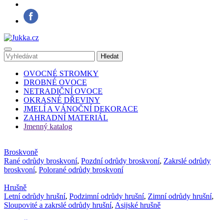
OVOCNÉ STROMKY
DROBNÉ OVOCE
NETRADIČNÍ OVOCE
OKRASNÉ DŘEVINY
JMELÍ A VÁNOČNÍ DEKORACE
ZAHRADNÍ MATERIÁL
Jmenný katalog
Broskvoně
Rané odrůdy broskvoní
,
Pozdní odrůdy broskvoní
,
Zakrslé odrůdy
broskvoní
,
Polorané odrůdy broskvoní
Hrušně
Letní odrůdy hrušní
,
Podzimní odrůdy hrušní
,
Zimní odrůdy hrušní
,
Sloupovité a zakrslé odrůdy hrušní
,
Asijské hrušně