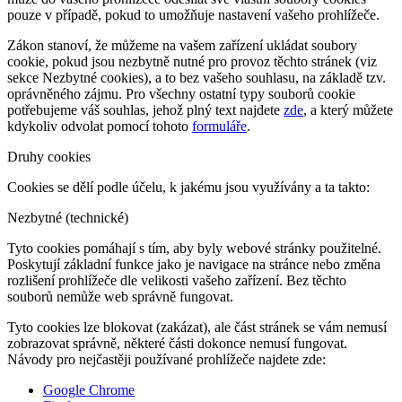
pouze v případě, pokud to umožňuje nastavení vašeho prohlížeče.
Zákon stanoví, že můžeme na vašem zařízení ukládat soubory
cookie, pokud jsou nezbytně nutné pro provoz těchto stránek (viz
sekce Nezbytné cookies), a to bez vašeho souhlasu, na základě tzv.
oprávněného zájmu. Pro všechny ostatní typy souborů cookie
potřebujeme váš souhlas, jehož plný text najdete
zde
, a který můžete
kdykoliv odvolat pomocí tohoto
formuláře
.
Druhy cookies
Cookies se dělí podle účelu, k jakému jsou využívány a ta takto:
Nezbytné (technické)
Tyto cookies pomáhají s tím, aby byly webové stránky použitelné.
Poskytují základní funkce jako je navigace na stránce nebo změna
rozlišení prohlížeče dle velikosti vašeho zařízení. Bez těchto
souborů nemůže web správně fungovat.
Tyto cookies lze blokovat (zakázat), ale část stránek se vám nemusí
zobrazovat správně, některé části dokonce nemusí fungovat.
Návody pro nejčastěji používané prohlížeče najdete zde:
Google Chrome