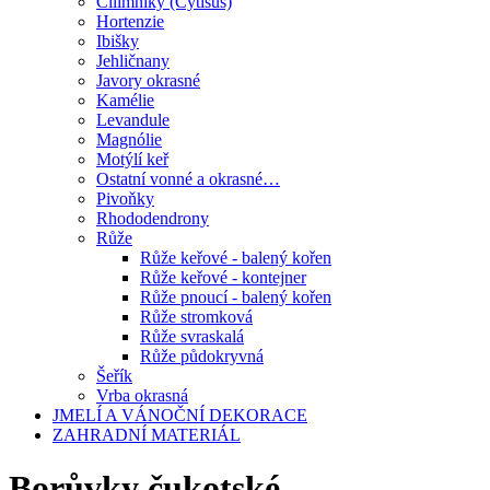
Čilimníky (Cytisus)
Hortenzie
Ibišky
Jehličnany
Javory okrasné
Kamélie
Levandule
Magnólie
Motýlí keř
Ostatní vonné a okrasné…
Pivoňky
Rhododendrony
Růže
Růže keřové - balený kořen
Růže keřové - kontejner
Růže pnoucí - balený kořen
Růže stromková
Růže svraskalá
Růže půdokryvná
Šeřík
Vrba okrasná
JMELÍ A VÁNOČNÍ DEKORACE
ZAHRADNÍ MATERIÁL
Borůvky čukotské