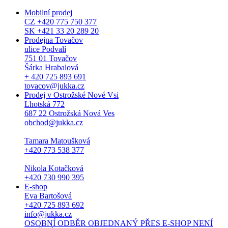
Mobilní prodej
CZ +420 775 750 377
SK +421 33 20 289 20
Prodejna Tovačov
ulice Podvalí
751 01 Tovačov
Šárka Hrabalová
+ 420 725 893 691
tovacov@jukka.cz
Prodej v Ostrožské Nové Vsi
Lhotská 772
687 22 Ostrožská Nová Ves
obchod@jukka.cz
Tamara Matoušková
+420 773 538 377
Nikola Kotačková
+420 730 990 395
E-shop
Eva Bartošová
+420 725 893 692
info@jukka.cz
OSOBNÍ ODBĚR OBJEDNANÝ PŘES E-SHOP NENÍ