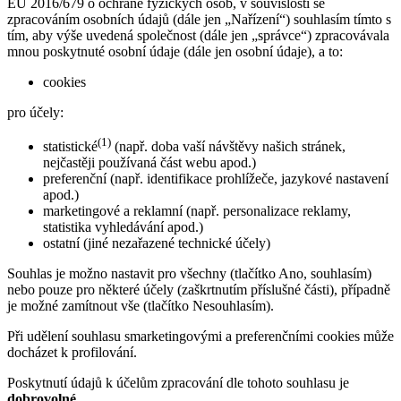
EU 2016/679 o ochraně fyzických osob, v souvislosti se
zpracováním osobních údajů (dále jen „Nařízení“) souhlasím tímto s
tím, aby výše uvedená společnost (dále jen „správce“) zpracovávala
mnou poskytnuté osobní údaje (dále jen osobní údaje), a to:
cookies
pro účely:
(1)
statistické
(např. doba vaší návštěvy našich stránek,
nejčastěji používaná část webu apod.)
preferenční (např. identifikace prohlížeče, jazykové nastavení
apod.)
marketingové a reklamní (např. personalizace reklamy,
statistika vyhledávání apod.)
ostatní (jiné nezařazené technické účely)
Souhlas je možno nastavit pro všechny (tlačítko Ano, souhlasím)
nebo pouze pro některé účely (zaškrtnutím příslušné části), případně
je možné zamítnout vše (tlačítko Nesouhlasím).
Při udělení souhlasu smarketingovými a preferenčními cookies může
docházet k profilování.
Poskytnutí údajů k účelům zpracování dle tohoto souhlasu je
dobrovolné.