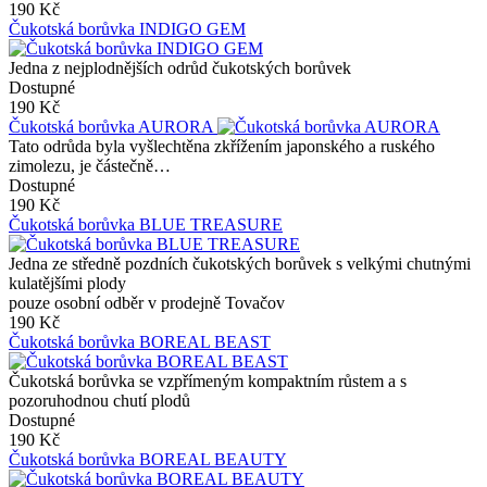
190 Kč
Čukotská borůvka INDIGO GEM
Jedna z nejplodnějších odrůd čukotských borůvek
Dostupné
190 Kč
Čukotská borůvka AURORA
Tato odrůda byla vyšlechtěna zkřížením japonského a ruského
zimolezu, je částečně…
Dostupné
190 Kč
Čukotská borůvka BLUE TREASURE
Jedna ze středně pozdních čukotských borůvek s velkými chutnými
kulatějšími plody
pouze osobní odběr v prodejně Tovačov
190 Kč
Čukotská borůvka BOREAL BEAST
Čukotská borůvka se vzpřímeným kompaktním růstem a s
pozoruhodnou chutí plodů
Dostupné
190 Kč
Čukotská borůvka BOREAL BEAUTY