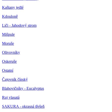
Kaštany jedlé
Kdouloně
Liči - Jahodový strom
Mišpule
Moruše
Olivovníky
Oskeruše
Ostatní
Čajovník čínský
Blahovičníky - Eucalyptus
Ruj vlasatá
SAKURA - okrasná třešeň