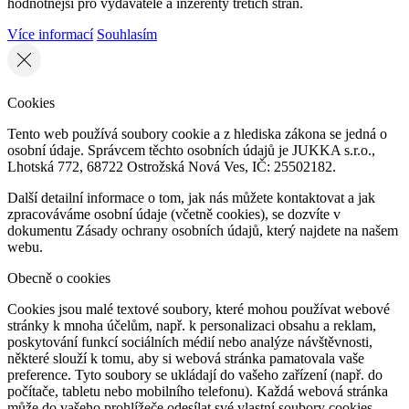
hodnotnější pro vydavatele a inzerenty třetích stran.
Více informací
Souhlasím
Cookies
Tento web používá soubory cookie a z hlediska zákona se jedná o
osobní údaje. Správcem těchto osobních údajů je JUKKA s.r.o.,
Lhotská 772, 68722 Ostrožská Nová Ves, IČ: 25502182.
Další detailní informace o tom, jak nás můžete kontaktovat a jak
zpracováváme osobní údaje (včetně cookies), se dozvíte v
dokumentu Zásady ochrany osobních údajů, který najdete na našem
webu.
Obecně o cookies
Cookies jsou malé textové soubory, které mohou používat webové
stránky k mnoha účelům, např. k personalizaci obsahu a reklam,
poskytování funkcí sociálních médií nebo analýze návštěvnosti,
některé slouží k tomu, aby si webová stránka pamatovala vaše
preference. Tyto soubory se ukládají do vašeho zařízení (např. do
počítače, tabletu nebo mobilního telefonu). Každá webová stránka
může do vašeho prohlížeče odesílat své vlastní soubory cookies