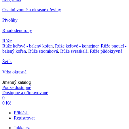
Ostatní vonné a okrasné dřeviny
Pivoňky
Rhododendrony
Růže
Růže keřové - balený kořen
,
Růže keřové - kontejner
,
Růže pnoucí -
balený kořen
,
Růže stromková
,
Růže svraskalá
,
Růže půdokryvná
Šeřík
Vrba okrasná
Jmenný katalog
Pouze dostupné
Dostupné a připravované
0
0 Kč
Přihlásit
Registrovat
Jukka.cz