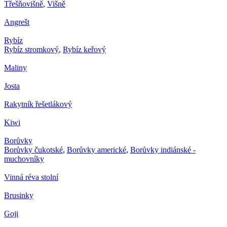
Třešňovišně
,
Višně
Angrešt
Rybíz
Rybíz stromkový
,
Rybíz keřový
Maliny
Josta
Rakytník řešetlákový
Kiwi
Borůvky
Borůvky čukotské
,
Borůvky americké
,
Borůvky indiánské -
muchovníky
Vinná réva stolní
Brusinky
Goji