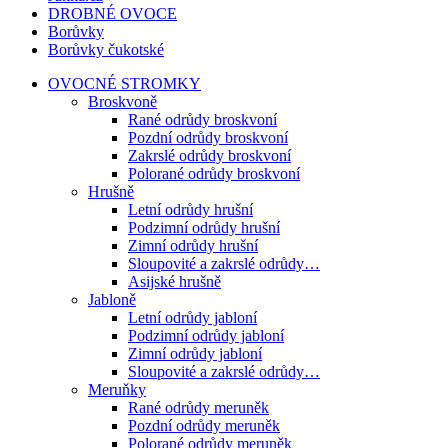
DROBNÉ OVOCE
Borůvky
Borůvky čukotské
OVOCNÉ STROMKY
Broskvoně
Rané odrůdy broskvoní
Pozdní odrůdy broskvoní
Zakrslé odrůdy broskvoní
Polorané odrůdy broskvoní
Hrušně
Letní odrůdy hrušní
Podzimní odrůdy hrušní
Zimní odrůdy hrušní
Sloupovité a zakrslé odrůdy…
Asijské hrušně
Jabloně
Letní odrůdy jabloní
Podzimní odrůdy jabloní
Zimní odrůdy jabloní
Sloupovité a zakrslé odrůdy…
Meruňky
Rané odrůdy meruněk
Pozdní odrůdy meruněk
Polorané odrůdy meruněk