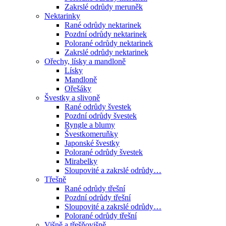
Zakrslé odrůdy meruněk
Nektarinky
Rané odrůdy nektarinek
Pozdní odrůdy nektarinek
Polorané odrůdy nektarinek
Zakrslé odrůdy nektarinek
Ořechy, lísky a mandloně
Lísky
Mandloně
Ořešáky
Švestky a slivoně
Rané odrůdy švestek
Pozdní odrůdy švestek
Ryngle a blumy
Švestkomeruňky
Japonské švestky
Polorané odrůdy švestek
Mirabelky
Sloupovité a zakrslé odrůdy…
Třešně
Rané odrůdy třešní
Pozdní odrůdy třešní
Sloupovité a zakrslé odrůdy…
Polorané odrůdy třešní
Višně a třešňovišně