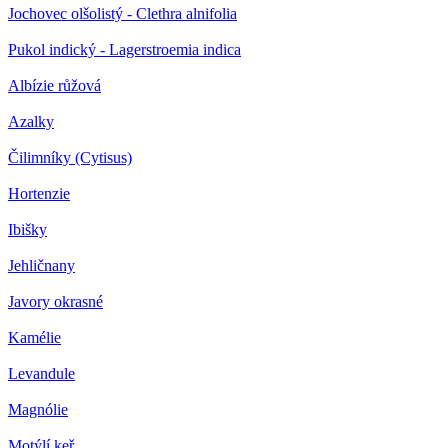
Jochovec olšolistý - Clethra alnifolia
Pukol indický - Lagerstroemia indica
Albízie růžová
Azalky
Čilimníky (Cytisus)
Hortenzie
Ibišky
Jehličnany
Javory okrasné
Kamélie
Levandule
Magnólie
Motýlí keř