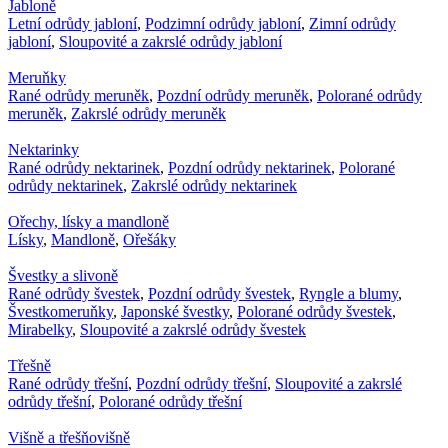
Jabloně
Letní odrůdy jabloní
,
Podzimní odrůdy jabloní
,
Zimní odrůdy
jabloní
,
Sloupovité a zakrslé odrůdy jabloní
Meruňky
Rané odrůdy meruněk
,
Pozdní odrůdy meruněk
,
Polorané odrůdy
meruněk
,
Zakrslé odrůdy meruněk
Nektarinky
Rané odrůdy nektarinek
,
Pozdní odrůdy nektarinek
,
Polorané
odrůdy nektarinek
,
Zakrslé odrůdy nektarinek
Ořechy, lísky a mandloně
Lísky
,
Mandloně
,
Ořešáky
Švestky a slivoně
Rané odrůdy švestek
,
Pozdní odrůdy švestek
,
Ryngle a blumy
,
Švestkomeruňky
,
Japonské švestky
,
Polorané odrůdy švestek
,
Mirabelky
,
Sloupovité a zakrslé odrůdy švestek
Třešně
Rané odrůdy třešní
,
Pozdní odrůdy třešní
,
Sloupovité a zakrslé
odrůdy třešní
,
Polorané odrůdy třešní
Višně a třešňovišně