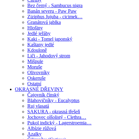
Bez černý - Sambucus nigra
Banán severu - Paw Paw
Ziziphus Jujuba - cicimek…
Granátová jablka
Hlošiny
Jedlé jeřáby
Kaki - Tomel japonský
Kaštany jedlé
Kdouloně
Liči - Jahodový strom
Mišpule
Moruše
Olivovníky
Oskeruše
Ostatní
OKRASNÉ DŘEVINY
Čajovník čínský
Blahovičníky - Eucalyptus
Ruj vlasatá
SAKURA - okrasná třešeň
Jochovec olšolistý - Clethra…
Pukol indický - Lagerstroemia…
Albízie růžová
Azalky