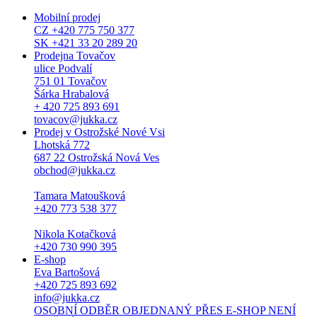
Mobilní prodej
CZ +420 775 750 377
SK +421 33 20 289 20
Prodejna Tovačov
ulice Podvalí
751 01 Tovačov
Šárka Hrabalová
+ 420 725 893 691
tovacov@jukka.cz
Prodej v Ostrožské Nové Vsi
Lhotská 772
687 22 Ostrožská Nová Ves
obchod@jukka.cz
Tamara Matoušková
+420 773 538 377
Nikola Kotačková
+420 730 990 395
E-shop
Eva Bartošová
+420 725 893 692
info@jukka.cz
OSOBNÍ ODBĚR OBJEDNANÝ PŘES E-SHOP NENÍ