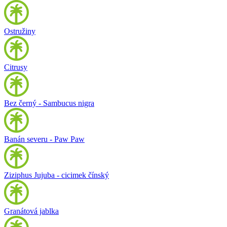
Ostružiny
Citrusy
Bez černý - Sambucus nigra
Banán severu - Paw Paw
Ziziphus Jujuba - cicimek čínský
Granátová jablka