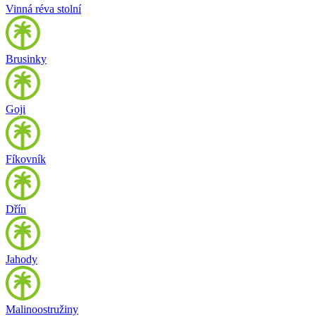
Vinná réva stolní
Brusinky
Goji
Fíkovník
Dřín
Jahody
Malinoostružiny