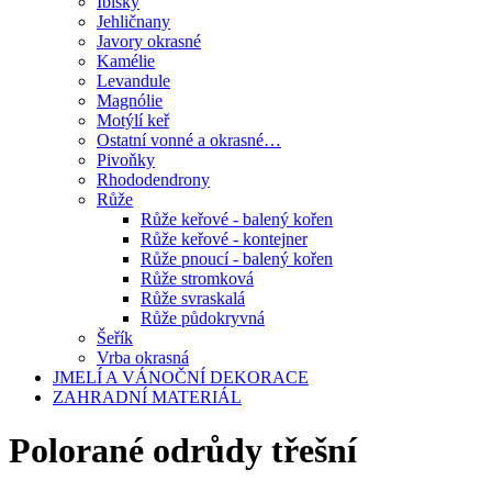
Ibišky
Jehličnany
Javory okrasné
Kamélie
Levandule
Magnólie
Motýlí keř
Ostatní vonné a okrasné…
Pivoňky
Rhododendrony
Růže
Růže keřové - balený kořen
Růže keřové - kontejner
Růže pnoucí - balený kořen
Růže stromková
Růže svraskalá
Růže půdokryvná
Šeřík
Vrba okrasná
JMELÍ A VÁNOČNÍ DEKORACE
ZAHRADNÍ MATERIÁL
Polorané odrůdy třešní