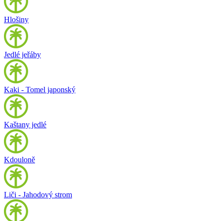
Hlošiny
Jedlé jeřáby
Kaki - Tomel japonský
Kaštany jedlé
Kdouloně
Liči - Jahodový strom