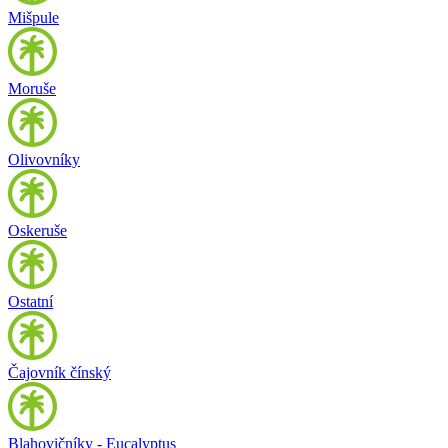
Mišpule
Moruše
Olivovníky
Oskeruše
Ostatní
Čajovník čínský
Blahovičníky - Eucalyptus