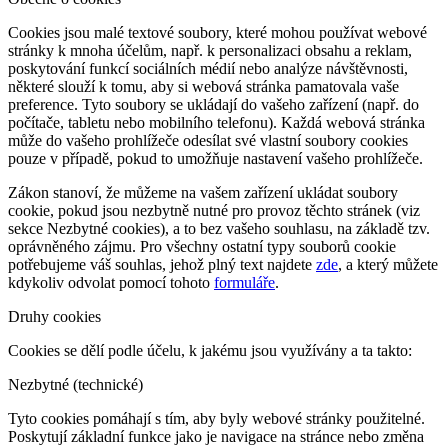
Cookies jsou malé textové soubory, které mohou používat webové
stránky k mnoha účelům, např. k personalizaci obsahu a reklam,
poskytování funkcí sociálních médií nebo analýze návštěvnosti,
některé slouží k tomu, aby si webová stránka pamatovala vaše
preference. Tyto soubory se ukládají do vašeho zařízení (např. do
počítače, tabletu nebo mobilního telefonu). Každá webová stránka
může do vašeho prohlížeče odesílat své vlastní soubory cookies
pouze v případě, pokud to umožňuje nastavení vašeho prohlížeče.
Zákon stanoví, že můžeme na vašem zařízení ukládat soubory
cookie, pokud jsou nezbytně nutné pro provoz těchto stránek (viz
sekce Nezbytné cookies), a to bez vašeho souhlasu, na základě tzv.
oprávněného zájmu. Pro všechny ostatní typy souborů cookie
potřebujeme váš souhlas, jehož plný text najdete
zde
, a který můžete
kdykoliv odvolat pomocí tohoto
formuláře
.
Druhy cookies
Cookies se dělí podle účelu, k jakému jsou využívány a ta takto:
Nezbytné (technické)
Tyto cookies pomáhají s tím, aby byly webové stránky použitelné.
Poskytují základní funkce jako je navigace na stránce nebo změna