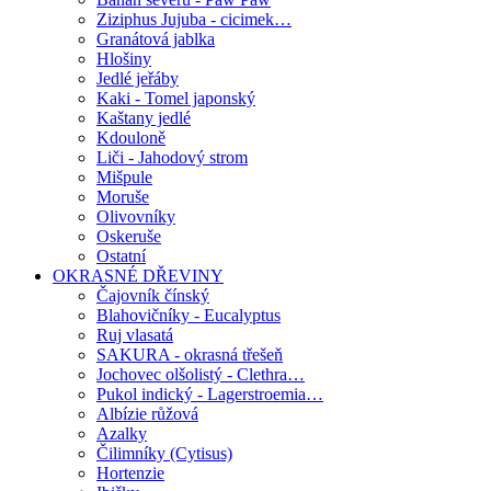
Ziziphus Jujuba - cicimek…
Granátová jablka
Hlošiny
Jedlé jeřáby
Kaki - Tomel japonský
Kaštany jedlé
Kdouloně
Liči - Jahodový strom
Mišpule
Moruše
Olivovníky
Oskeruše
Ostatní
OKRASNÉ DŘEVINY
Čajovník čínský
Blahovičníky - Eucalyptus
Ruj vlasatá
SAKURA - okrasná třešeň
Jochovec olšolistý - Clethra…
Pukol indický - Lagerstroemia…
Albízie růžová
Azalky
Čilimníky (Cytisus)
Hortenzie