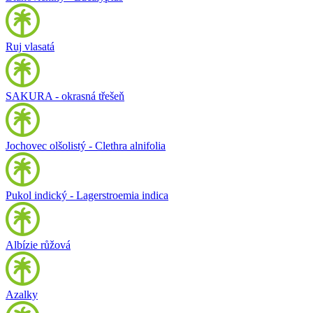
Ruj vlasatá
SAKURA - okrasná třešeň
Jochovec olšolistý - Clethra alnifolia
Pukol indický - Lagerstroemia indica
Albízie růžová
Azalky