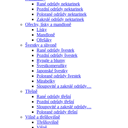
Rané odrůdy nektarinek
Pozdní odrůdy nektarinek
Polorané odrůdy nektarinek
Zakrslé odrůdy nektarinek
Ořechy, lísky a mandloně
Lísky
Mandloně
Ořešáky
Švestky a slivoně
Rané odrůdy švestek
Pozdní odrůdy švestek
Ryngle a blumy
Švestkomeruňky
Japonské švestky
Polorané odrůdy švestek
Mirabelky
Sloupovité a zakrslé odrůdy…
Třešně
Rané odrůdy třešní
Pozdní odrůdy třešní
Sloupovité a zakrslé odrůdy…
Polorané odrůdy třešní
Višně a třešňovišně
Třešňovišně
Višně