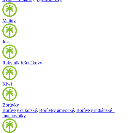
Maliny
Josta
Rakytník řešetlákový
Kiwi
Borůvky
Borůvky čukotské
,
Borůvky americké
,
Borůvky indiánské -
muchovníky