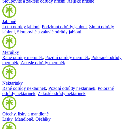
Sloupovité a zakrslé odrůdy hrušní
,
Asijské hrušně
Jabloně
Letní odrůdy jabloní
,
Podzimní odrůdy jabloní
,
Zimní odrůdy
jabloní
,
Sloupovité a zakrslé odrůdy jabloní
Meruňky
Rané odrůdy meruněk
,
Pozdní odrůdy meruněk
,
Polorané odrůdy
meruněk
,
Zakrslé odrůdy meruněk
Nektarinky
Rané odrůdy nektarinek
,
Pozdní odrůdy nektarinek
,
Polorané
odrůdy nektarinek
,
Zakrslé odrůdy nektarinek
Ořechy, lísky a mandloně
Lísky
,
Mandloně
,
Ořešáky