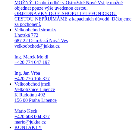
MOŽNÝ. Osobní odběr v Ostrožské Nové Vsi je možné
objednat pouze výše uvedenou cestou.
OBJEDNÁVKY DO E-SHOPU TELEFONICKOU
CESTOU NEPŘIJÍMÁME z kapacitních důvodů. Děkujeme
za pochopení.
Velkoobchod stromky
Lhotská 772
687 22 Ostrožská Nová Ves
velkoobchod@jukka.cz
Ing. Marek Mojdl
+420 774 647 197
Ing. Jan Vrba
+420 776 166 377
Velkoobchod jmelí
Velkotržnice Lipence
K Radotínu 492
156 00 Praha-Lipence
Mario Keck
+420 608 004 377
mario@jukka.cz
KONTAKTY