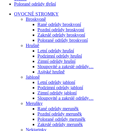
Polorané odrůdy třešní
OVOCNÉ STROMKY
Broskvoně
Rané odrůdy broskvoní
Pozdní odrůdy broskvoní
Zakrslé odrůdy broskvoní
Polorané odrůdy broskvoní
Hrušně
Letní odrůdy hrušní
Podzimní odrůdy hrušní
Zimní odrůdy hrušní
Sloupovité a zakrslé odrůdy…
Asijské hrušně
Jabloně
Letní odrůdy jabloní
Podzimní odrůdy jabloní
Zimní odrůdy jabloní
Sloupovité a zakrslé odrůdy…
Meruňky
Rané odrůdy meruněk
Pozdní odrůdy meruněk
Polorané odrůdy meruněk
Zakrslé odrůdy meruněk
Nektarinky