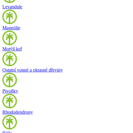
Levandule
Magnólie
Motýlí keř
Ostatní vonné a okrasné dřeviny
Pivoňky
Rhododendrony