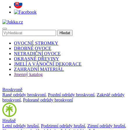
OVOCNÉ STROMKY
DROBNÉ OVOCE
NETRADIČNÍ OVOCE
OKRASNÉ DŘEVINY
JMELÍ A VÁNOČNÍ DEKORACE
ZAHRADNÍ MATERIÁL
Jmenný katalog
Broskvoně
Rané odrůdy broskvoní
,
Pozdní odrůdy broskvoní
,
Zakrslé odrůdy
broskvoní
,
Polorané odrůdy broskvoní
Hrušně
Letní odrůdy hrušní
,
Podzimní odrůdy hrušní
,
Zimní odrůdy hrušní
,