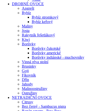
DROBNÉ OVOCE
Angrešt
Rybíz
Rybíz stromkový
Rybíz keřový
Maliny
Josta
Rakytník řešetlákový
Kiwi
Borůvky
Borůvky čukotské
Borůvky americké
Borůvky indiánské - muchovníky
Vinná réva stolní
Brusinky
Goji
Fíkovník
Dřín
Jahody
Malinoostružiny
Ostružiny
NETRADIČNÍ OVOCE
Citrusy
Bez černý - Sambucus nigra
Banán severu - Paw Paw