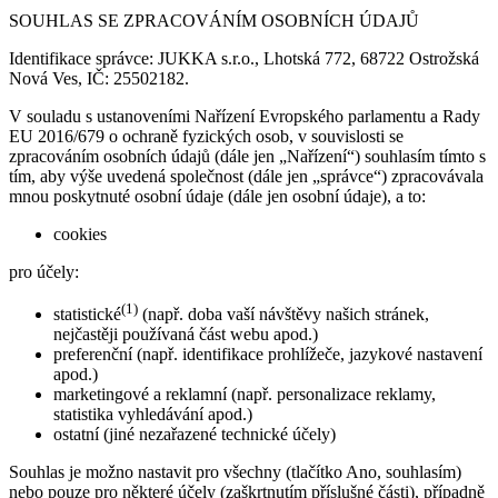
SOUHLAS SE ZPRACOVÁNÍM OSOBNÍCH ÚDAJŮ
Identifikace správce: JUKKA s.r.o., Lhotská 772, 68722 Ostrožská
Nová Ves, IČ: 25502182.
V souladu s ustanoveními Nařízení Evropského parlamentu a Rady
EU 2016/679 o ochraně fyzických osob, v souvislosti se
zpracováním osobních údajů (dále jen „Nařízení“) souhlasím tímto s
tím, aby výše uvedená společnost (dále jen „správce“) zpracovávala
mnou poskytnuté osobní údaje (dále jen osobní údaje), a to:
cookies
pro účely:
(1)
statistické
(např. doba vaší návštěvy našich stránek,
nejčastěji používaná část webu apod.)
preferenční (např. identifikace prohlížeče, jazykové nastavení
apod.)
marketingové a reklamní (např. personalizace reklamy,
statistika vyhledávání apod.)
ostatní (jiné nezařazené technické účely)
Souhlas je možno nastavit pro všechny (tlačítko Ano, souhlasím)
nebo pouze pro některé účely (zaškrtnutím příslušné části), případně