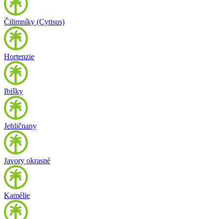
Čilimníky (Cytisus)
Hortenzie
Ibišky
Jehličnany
Javory okrasné
Kamélie