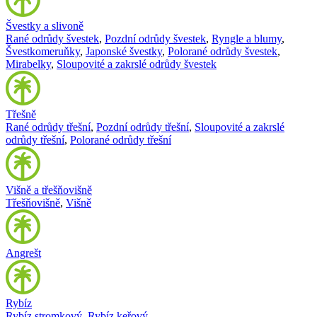
Švestky a slivoně
Rané odrůdy švestek
,
Pozdní odrůdy švestek
,
Ryngle a blumy
,
Švestkomeruňky
,
Japonské švestky
,
Polorané odrůdy švestek
,
Mirabelky
,
Sloupovité a zakrslé odrůdy švestek
Třešně
Rané odrůdy třešní
,
Pozdní odrůdy třešní
,
Sloupovité a zakrslé
odrůdy třešní
,
Polorané odrůdy třešní
Višně a třešňovišně
Třešňovišně
,
Višně
Angrešt
Rybíz
Rybíz stromkový
,
Rybíz keřový