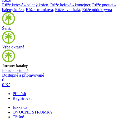
Růže
Růže keřové - balený kořen
,
Růže keřové - kontejner
,
Růže pnoucí -
balený kořen
,
Růže stromková
,
Růže svraskalá
,
Růže půdokryvná
Šeřík
Vrba okrasná
Jmenný katalog
Pouze dostupné
Dostupné a připravované
0
0 Kč
Přihlásit
Registrovat
Jukka.cz
OVOCNÉ STROMKY
Třešně