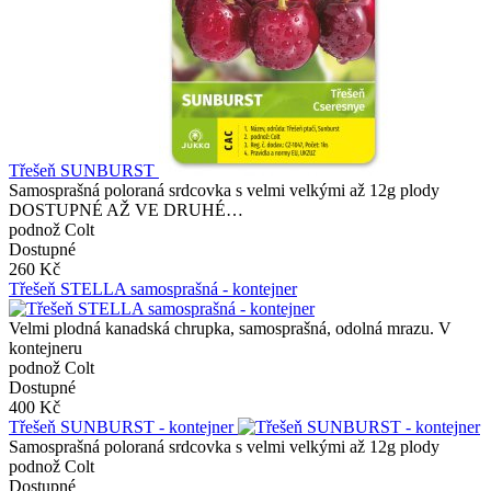
Třešeň SUNBURST
Samosprašná poloraná srdcovka s velmi velkými až 12g plody
DOSTUPNÉ AŽ VE DRUHÉ…
podnož Colt
Dostupné
260 Kč
Třešeň STELLA samosprašná - kontejner
Velmi plodná kanadská chrupka, samosprašná, odolná mrazu. V
kontejneru
podnož Colt
Dostupné
400 Kč
Třešeň SUNBURST - kontejner
Samosprašná poloraná srdcovka s velmi velkými až 12g plody
podnož Colt
Dostupné