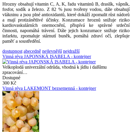
Hrozny obsahují vitamin C, A, K, řadu vitaminů B, draslík, vápník,
fosfor, sodík a železo. Z 82 % jsou tvořeny vodou, dále obsahují
vlákninu a jsou plné antioxidantů, které dokáží zpomalit růst nádorů
a mají protizánětlivé účinky. Konzumace hroznů snižuje riziko
kardiovaskulárních onemocnění, přispívá ke správné srdeční
činnosti, napomáhá trávení. Dále jejich konzumace snižuje riziko
infarktu, zpomaluje stárnutí buněk, pomáhá zdraví očí, zlepšuje
paměť a soustředění.
dostupnost
abecedně
nejlevnější
nejdražší
Vinná réva JAPONSKÁ ISABELA - kontejner
Velkoplodá univerzální odrůda, vhodná k jídlu i dalšímu
zpracování…
Dostupné
300 Kč
Vinná réva LAKEMONT bezsemenná - kontejner