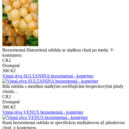
Bezsemenná žlutozelená odrůda se sladkou chutí po medu. V
kontejneru
CR2
Dostupné
300 Kč
Vinná réva SULTANINA bezsemenná - kontejner
Bílá odrůda s menšími sladkými osvěžujícími bezpeckovými plody
vhodn…
CR2
Dostupné
300 Kč
Vinná réva VENUS bezsemenná - kontejner
Raná bezsemenná odrůda se specifickou muškátovou až jahodovou
chutí, v kontejneru