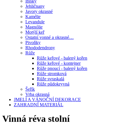
Ibišky
Jehličnany
Javory okrasné
Kamélie
Levandule
Magnólie
Motýlí keř
Ostatní vonné a okrasné…
Pivoňky
Rhododendrony
Růže
Růže keřové - balený kořen
Růže keřové - kontejner
Růže pnoucí - balený kořen
Růže stromková
Růže svraskalá
Růže půdokryvná
Šeřík
Vrba okrasná
JMELÍ A VÁNOČNÍ DEKORACE
ZAHRADNÍ MATERIÁL
Vinná réva stolní