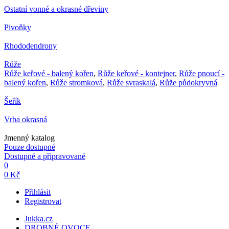
Ostatní vonné a okrasné dřeviny
Pivoňky
Rhododendrony
Růže
Růže keřové - balený kořen
,
Růže keřové - kontejner
,
Růže pnoucí -
balený kořen
,
Růže stromková
,
Růže svraskalá
,
Růže půdokryvná
Šeřík
Vrba okrasná
Jmenný katalog
Pouze dostupné
Dostupné a připravované
0
0 Kč
Přihlásit
Registrovat
Jukka.cz
DROBNÉ OVOCE