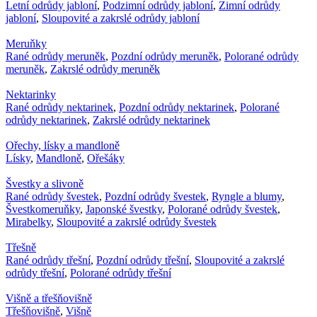
Letní odrůdy jabloní
,
Podzimní odrůdy jabloní
,
Zimní odrůdy
jabloní
,
Sloupovité a zakrslé odrůdy jabloní
Meruňky
Rané odrůdy meruněk
,
Pozdní odrůdy meruněk
,
Polorané odrůdy
meruněk
,
Zakrslé odrůdy meruněk
Nektarinky
Rané odrůdy nektarinek
,
Pozdní odrůdy nektarinek
,
Polorané
odrůdy nektarinek
,
Zakrslé odrůdy nektarinek
Ořechy, lísky a mandloně
Lísky
,
Mandloně
,
Ořešáky
Švestky a slivoně
Rané odrůdy švestek
,
Pozdní odrůdy švestek
,
Ryngle a blumy
,
Švestkomeruňky
,
Japonské švestky
,
Polorané odrůdy švestek
,
Mirabelky
,
Sloupovité a zakrslé odrůdy švestek
Třešně
Rané odrůdy třešní
,
Pozdní odrůdy třešní
,
Sloupovité a zakrslé
odrůdy třešní
,
Polorané odrůdy třešní
Višně a třešňovišně
Třešňovišně
,
Višně