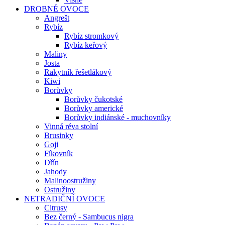
DROBNÉ OVOCE
Angrešt
Rybíz
Rybíz stromkový
Rybíz keřový
Maliny
Josta
Rakytník řešetlákový
Kiwi
Borůvky
Borůvky čukotské
Borůvky americké
Borůvky indiánské - muchovníky
Vinná réva stolní
Brusinky
Goji
Fíkovník
Dřín
Jahody
Malinoostružiny
Ostružiny
NETRADIČNÍ OVOCE
Citrusy
Bez černý - Sambucus nigra