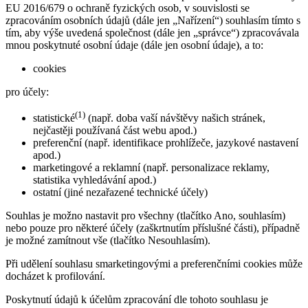
EU 2016/679 o ochraně fyzických osob, v souvislosti se
zpracováním osobních údajů (dále jen „Nařízení“) souhlasím tímto s
tím, aby výše uvedená společnost (dále jen „správce“) zpracovávala
mnou poskytnuté osobní údaje (dále jen osobní údaje), a to:
cookies
pro účely:
(1)
statistické
(např. doba vaší návštěvy našich stránek,
nejčastěji používaná část webu apod.)
preferenční (např. identifikace prohlížeče, jazykové nastavení
apod.)
marketingové a reklamní (např. personalizace reklamy,
statistika vyhledávání apod.)
ostatní (jiné nezařazené technické účely)
Souhlas je možno nastavit pro všechny (tlačítko Ano, souhlasím)
nebo pouze pro některé účely (zaškrtnutím příslušné části), případně
je možné zamítnout vše (tlačítko Nesouhlasím).
Při udělení souhlasu smarketingovými a preferenčními cookies může
docházet k profilování.
Poskytnutí údajů k účelům zpracování dle tohoto souhlasu je