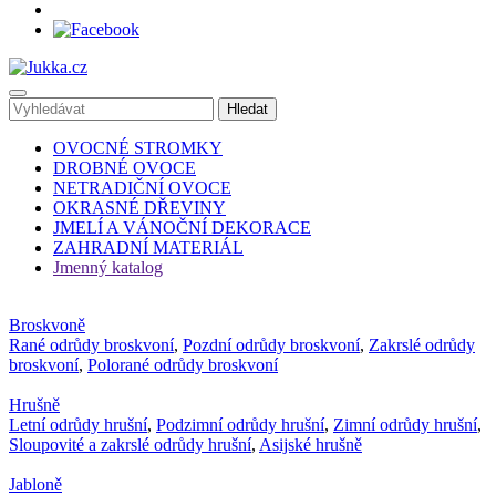
OVOCNÉ STROMKY
DROBNÉ OVOCE
NETRADIČNÍ OVOCE
OKRASNÉ DŘEVINY
JMELÍ A VÁNOČNÍ DEKORACE
ZAHRADNÍ MATERIÁL
Jmenný katalog
Broskvoně
Rané odrůdy broskvoní
,
Pozdní odrůdy broskvoní
,
Zakrslé odrůdy
broskvoní
,
Polorané odrůdy broskvoní
Hrušně
Letní odrůdy hrušní
,
Podzimní odrůdy hrušní
,
Zimní odrůdy hrušní
,
Sloupovité a zakrslé odrůdy hrušní
,
Asijské hrušně
Jabloně