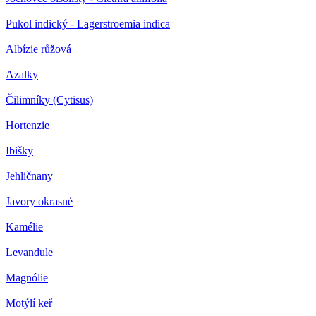
Pukol indický - Lagerstroemia indica
Albízie růžová
Azalky
Čilimníky (Cytisus)
Hortenzie
Ibišky
Jehličnany
Javory okrasné
Kamélie
Levandule
Magnólie
Motýlí keř