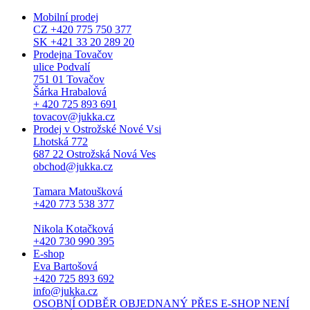
Mobilní prodej
CZ +420 775 750 377
SK +421 33 20 289 20
Prodejna Tovačov
ulice Podvalí
751 01 Tovačov
Šárka Hrabalová
+ 420 725 893 691
tovacov@jukka.cz
Prodej v Ostrožské Nové Vsi
Lhotská 772
687 22 Ostrožská Nová Ves
obchod@jukka.cz
Tamara Matoušková
+420 773 538 377
Nikola Kotačková
+420 730 990 395
E-shop
Eva Bartošová
+420 725 893 692
info@jukka.cz
OSOBNÍ ODBĚR OBJEDNANÝ PŘES E-SHOP NENÍ