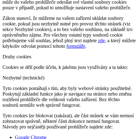
může do vašeho prohlížeče odesílat své vlastní soubory cookies
pouze v případě, pokud to umožňuje nastavení vašeho prohlížeče.
Zákon stanoví, že můžeme na vašem zařízení ukládat soubory
cookie, pokud jsou nezbytně nutné pro provoz těchto stránek (viz
sekce Nezbytné cookies), a to bez vašeho souhlasu, na základě tzv.
oprávněného zájmu. Pro všechny ostatní typy souborů cookie
potřebujeme váš souhlas, jehož plný text najdete
zde
, a který můžete
kdykoliv odvolat pomocí tohoto
formuláře
.
Druhy cookies
Cookies se dělí podle účelu, k jakému jsou využívány a ta takto:
Nezbytné (technické)
Tyto cookies pomáhají s tím, aby byly webové stránky použitelné.
Poskytují základní funkce jako je navigace na stránce nebo změna
rozlišení prohlížeče dle velikosti vašeho zařízení. Bez těchto
souborů nemůže web správně fungovat.
Tyto cookies lze blokovat (zakázat), ale část stránek se vám nemusí
zobrazovat správně, některé části dokonce nemusí fungovat.
Návody pro nejčastěji používané prohlížeče najdete zde:
Google Chrome