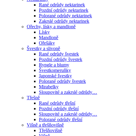
Rané odrůdy nektarinek
Pozdní odrůdy nektarinek
Polorané odrůdy nektarinek
Zakrslé odrůdy nektarinek
Ořechy, lísky a mandloně
Lísky
Mandloně
Ořešáky
Švestky a slivoně
Rané odrůdy švestek
Pozdní odrůdy švestek
Ryngle a blumy
Švestkomeruňky
Japonské švestky
Polorané odrůdy švestek
Mirabelky
Sloupovité a zakrslé odrůdy…
Třešně
Rané odrůdy třešní
Pozdní odrůdy třešní
Sloupovité a zakrslé odrůdy…
Polorané odrůdy třešní
Višně a třešňovišně
Třešňovišně
Višně