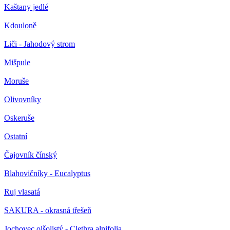
Kaštany jedlé
Kdouloně
Liči - Jahodový strom
Mišpule
Moruše
Olivovníky
Oskeruše
Ostatní
Čajovník čínský
Blahovičníky - Eucalyptus
Ruj vlasatá
SAKURA - okrasná třešeň
Jochovec olšolistý - Clethra alnifolia