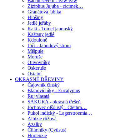
Banán severu - Paw Paw
Ziziphus Jujuba - cicimek…
Granátová jablka
Hlošiny
Jedlé jeřáby
Kaki - Tomel japonský
Kaštany jedlé
Kdouloně
Liči - Jahodový strom
Mišpule
Moruše
Olivovníky
Oskeruše
Ostatní
OKRASNÉ DŘEVINY
Čajovník čínský
Blahovičníky - Eucalyptus
Ruj vlasatá
SAKURA - okrasná třešeň
Jochovec olšolistý - Clethra…
Pukol indický - Lagerstroemia…
Albízie růžová
Azalky
Čilimníky (Cytisus)
Hortenzie