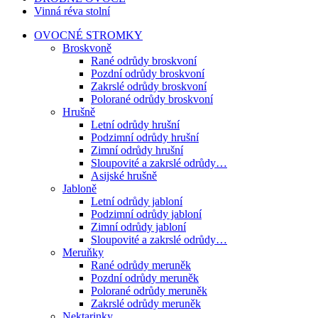
Vinná réva stolní
OVOCNÉ STROMKY
Broskvoně
Rané odrůdy broskvoní
Pozdní odrůdy broskvoní
Zakrslé odrůdy broskvoní
Polorané odrůdy broskvoní
Hrušně
Letní odrůdy hrušní
Podzimní odrůdy hrušní
Zimní odrůdy hrušní
Sloupovité a zakrslé odrůdy…
Asijské hrušně
Jabloně
Letní odrůdy jabloní
Podzimní odrůdy jabloní
Zimní odrůdy jabloní
Sloupovité a zakrslé odrůdy…
Meruňky
Rané odrůdy meruněk
Pozdní odrůdy meruněk
Polorané odrůdy meruněk
Zakrslé odrůdy meruněk
Nektarinky