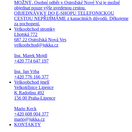
MOŽNÝ. Osobní odběr v Ostrožské Nové Vsi je možné
objednat pouze výše uvedenou cestou.
OBJEDNÁVKY DO E-SHOPU TELEFONICKOU
CESTOU NEPŘIJÍMÁME z kapacitních důvodů. Děkujeme
za pochopení.
Velkoobchod stromky
Lhotská 772
687 22 Ostrožská Nová Ves
velkoobchod@jukka.cz
Ing. Marek Mojdl
+420 774 647 197
Ing. Jan Vrba
+420 776 166 377
Velkoobchod jmelí
Velkotržnice Lipence
K Radotínu 492
156 00 Praha-Lipence
Mario Keck
+420 608 004 377
mario@jukka.cz
KONTAKTY