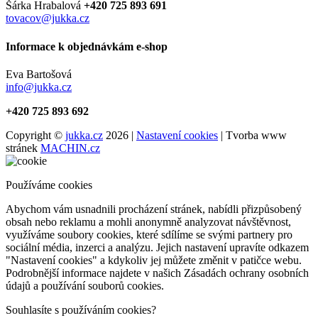
Šárka Hrabalová
+420 725 893 691
tovacov@jukka.cz
Informace k objednávkám e-shop
Eva Bartošová
info@jukka.cz
+420 725 893 692
Copyright ©
jukka.cz
2026 |
Nastavení cookies
| Tvorba www
stránek
MACHIN.cz
Používáme cookies
Abychom vám usnadnili procházení stránek, nabídli přizpůsobený
obsah nebo reklamu a mohli anonymně analyzovat návštěvnost,
využíváme soubory cookies, které sdílíme se svými partnery pro
sociální média, inzerci a analýzu. Jejich nastavení upravíte odkazem
"Nastavení cookies" a kdykoliv jej můžete změnit v patičce webu.
Podrobnější informace najdete v našich Zásadách ochrany osobních
údajů a používání souborů cookies.
Souhlasíte s používáním cookies?