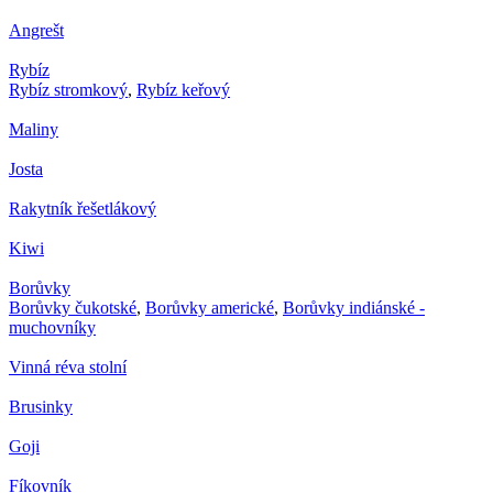
Angrešt
Rybíz
Rybíz stromkový
,
Rybíz keřový
Maliny
Josta
Rakytník řešetlákový
Kiwi
Borůvky
Borůvky čukotské
,
Borůvky americké
,
Borůvky indiánské -
muchovníky
Vinná réva stolní
Brusinky
Goji
Fíkovník