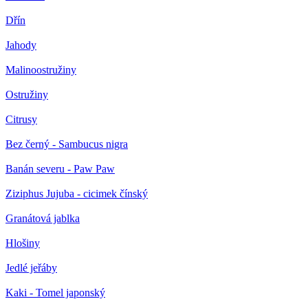
Dřín
Jahody
Malinoostružiny
Ostružiny
Citrusy
Bez černý - Sambucus nigra
Banán severu - Paw Paw
Ziziphus Jujuba - cicimek čínský
Granátová jablka
Hlošiny
Jedlé jeřáby
Kaki - Tomel japonský