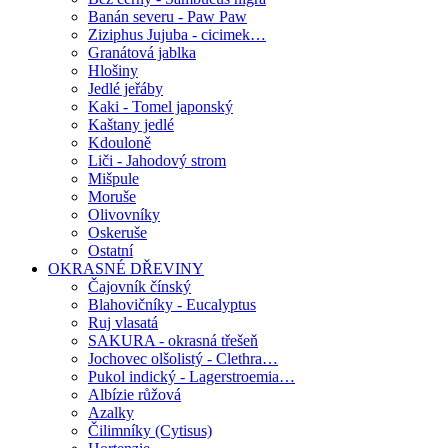
Banán severu - Paw Paw
Ziziphus Jujuba - cicimek…
Granátová jablka
Hlošiny
Jedlé jeřáby
Kaki - Tomel japonský
Kaštany jedlé
Kdouloně
Liči - Jahodový strom
Mišpule
Moruše
Olivovníky
Oskeruše
Ostatní
OKRASNÉ DŘEVINY
Čajovník čínský
Blahovičníky - Eucalyptus
Ruj vlasatá
SAKURA - okrasná třešeň
Jochovec olšolistý - Clethra…
Pukol indický - Lagerstroemia…
Albízie růžová
Azalky
Čilimníky (Cytisus)