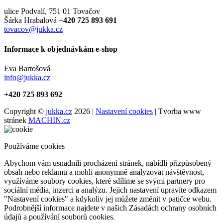
ulice Podvalí, 751 01 Tovačov
Šárka Hrabalová
+420 725 893 691
tovacov@jukka.cz
Informace k objednávkám e-shop
Eva Bartošová
info@jukka.cz
+420 725 893 692
Copyright ©
jukka.cz
2026 |
Nastavení cookies
| Tvorba www
stránek
MACHIN.cz
Používáme cookies
Abychom vám usnadnili procházení stránek, nabídli přizpůsobený
obsah nebo reklamu a mohli anonymně analyzovat návštěvnost,
využíváme soubory cookies, které sdílíme se svými partnery pro
sociální média, inzerci a analýzu. Jejich nastavení upravíte odkazem
"Nastavení cookies" a kdykoliv jej můžete změnit v patičce webu.
Podrobnější informace najdete v našich Zásadách ochrany osobních
údajů a používání souborů cookies.