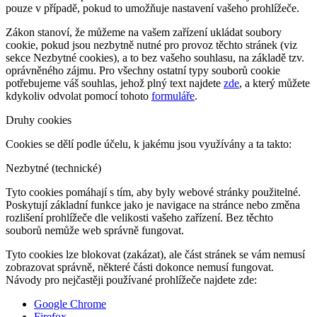
pouze v případě, pokud to umožňuje nastavení vašeho prohlížeče.
Zákon stanoví, že můžeme na vašem zařízení ukládat soubory
cookie, pokud jsou nezbytně nutné pro provoz těchto stránek (viz
sekce Nezbytné cookies), a to bez vašeho souhlasu, na základě tzv.
oprávněného zájmu. Pro všechny ostatní typy souborů cookie
potřebujeme váš souhlas, jehož plný text najdete
zde
, a který můžete
kdykoliv odvolat pomocí tohoto
formuláře
.
Druhy cookies
Cookies se dělí podle účelu, k jakému jsou využívány a ta takto:
Nezbytné (technické)
Tyto cookies pomáhají s tím, aby byly webové stránky použitelné.
Poskytují základní funkce jako je navigace na stránce nebo změna
rozlišení prohlížeče dle velikosti vašeho zařízení. Bez těchto
souborů nemůže web správně fungovat.
Tyto cookies lze blokovat (zakázat), ale část stránek se vám nemusí
zobrazovat správně, některé části dokonce nemusí fungovat.
Návody pro nejčastěji používané prohlížeče najdete zde:
Google Chrome
Firefox