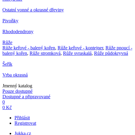
Ostatní vonné a okrasné dřeviny
Pivoňky
Rhododendrony
Růže
Růže keřové - balený kořen
,
Růže keřové - kontejner
,
Růže pnoucí -
balený kořen
,
Růže stromková
,
Růže svraskalá
,
Růže půdokryvná
Šeřík
Vrba okrasná
Jmenný katalog
Pouze dostupné
Dostupné a připravované
0
0 Kč
Přihlásit
Registrovat
Jukka.cz