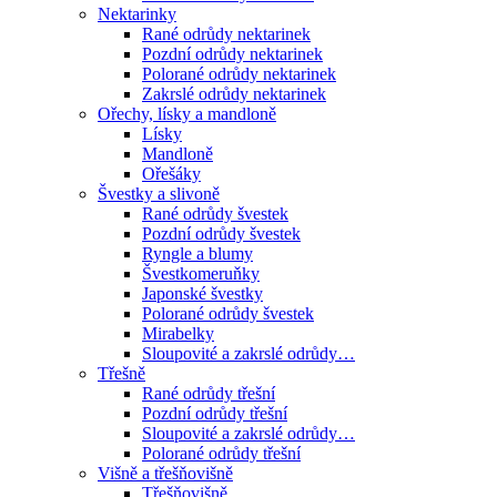
Nektarinky
Rané odrůdy nektarinek
Pozdní odrůdy nektarinek
Polorané odrůdy nektarinek
Zakrslé odrůdy nektarinek
Ořechy, lísky a mandloně
Lísky
Mandloně
Ořešáky
Švestky a slivoně
Rané odrůdy švestek
Pozdní odrůdy švestek
Ryngle a blumy
Švestkomeruňky
Japonské švestky
Polorané odrůdy švestek
Mirabelky
Sloupovité a zakrslé odrůdy…
Třešně
Rané odrůdy třešní
Pozdní odrůdy třešní
Sloupovité a zakrslé odrůdy…
Polorané odrůdy třešní
Višně a třešňovišně
Třešňovišně