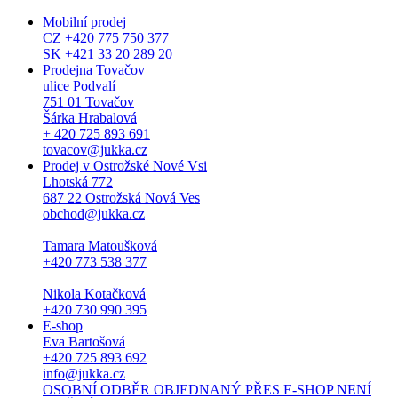
Mobilní prodej
CZ +420 775 750 377
SK +421 33 20 289 20
Prodejna Tovačov
ulice Podvalí
751 01 Tovačov
Šárka Hrabalová
+ 420 725 893 691
tovacov@jukka.cz
Prodej v Ostrožské Nové Vsi
Lhotská 772
687 22 Ostrožská Nová Ves
obchod@jukka.cz
Tamara Matoušková
+420 773 538 377
Nikola Kotačková
+420 730 990 395
E-shop
Eva Bartošová
+420 725 893 692
info@jukka.cz
OSOBNÍ ODBĚR OBJEDNANÝ PŘES E-SHOP NENÍ