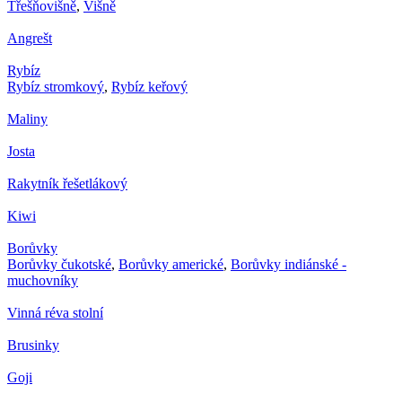
Třešňovišně
,
Višně
Angrešt
Rybíz
Rybíz stromkový
,
Rybíz keřový
Maliny
Josta
Rakytník řešetlákový
Kiwi
Borůvky
Borůvky čukotské
,
Borůvky americké
,
Borůvky indiánské -
muchovníky
Vinná réva stolní
Brusinky
Goji