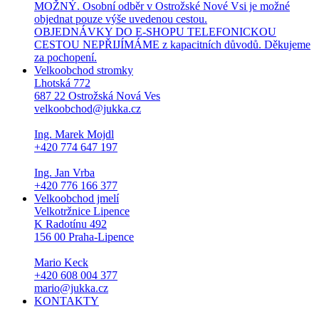
MOŽNÝ. Osobní odběr v Ostrožské Nové Vsi je možné
objednat pouze výše uvedenou cestou.
OBJEDNÁVKY DO E-SHOPU TELEFONICKOU
CESTOU NEPŘIJÍMÁME z kapacitních důvodů. Děkujeme
za pochopení.
Velkoobchod stromky
Lhotská 772
687 22 Ostrožská Nová Ves
velkoobchod@jukka.cz
Ing. Marek Mojdl
+420 774 647 197
Ing. Jan Vrba
+420 776 166 377
Velkoobchod jmelí
Velkotržnice Lipence
K Radotínu 492
156 00 Praha-Lipence
Mario Keck
+420 608 004 377
mario@jukka.cz
KONTAKTY