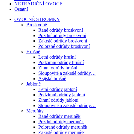
NETRADIČNÍ OVOCE
Ostatní
OVOCNÉ STROMKY
Broskvoně
Rané odrůdy broskvoní
Pozdní odrůdy broskvoní
Zakrslé odrůdy broskvoní
Polorané odrůdy broskvoní
Hrušně
Letní odrůdy hrušní
Podzimní odrůdy hrušní
Zimní odrůdy hrušní
Sloupovité a zakrslé odrůdy…
Asijské hrušně
Jabloně
Letní odrůdy jabloní
Podzimní odrůdy jabloní
Zimní odrůdy jabloní
Sloupovité a zakrslé odrůdy…
Meruňky
Rané odrůdy meruněk
Pozdní odrůdy meruněk
Polorané odrůdy meruněk
Zakrslé odrůdy meruněk