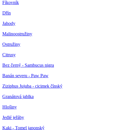
Fíkovník
Dřín
Jahody
Malinoostružiny
Ostružiny
Citrusy
Bez černý - Sambucus nigra
Banán severu - Paw Paw
Ziziphus Jujuba - cicimek čínský
Granátová jablka
Hlošiny
Jedlé jeřáby
Kaki - Tomel japonský