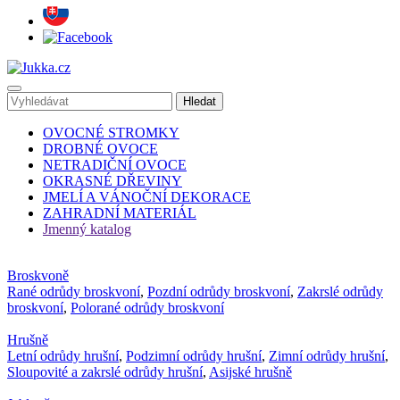
OVOCNÉ STROMKY
DROBNÉ OVOCE
NETRADIČNÍ OVOCE
OKRASNÉ DŘEVINY
JMELÍ A VÁNOČNÍ DEKORACE
ZAHRADNÍ MATERIÁL
Jmenný katalog
Broskvoně
Rané odrůdy broskvoní
,
Pozdní odrůdy broskvoní
,
Zakrslé odrůdy
broskvoní
,
Polorané odrůdy broskvoní
Hrušně
Letní odrůdy hrušní
,
Podzimní odrůdy hrušní
,
Zimní odrůdy hrušní
,
Sloupovité a zakrslé odrůdy hrušní
,
Asijské hrušně