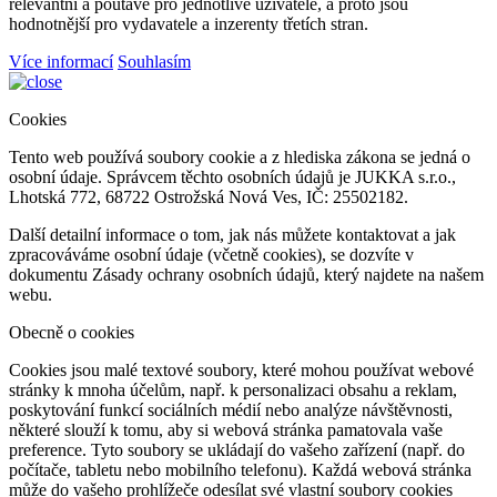
relevantní a poutavé pro jednotlivé uživatele, a proto jsou
hodnotnější pro vydavatele a inzerenty třetích stran.
Více informací
Souhlasím
Cookies
Tento web používá soubory cookie a z hlediska zákona se jedná o
osobní údaje. Správcem těchto osobních údajů je JUKKA s.r.o.,
Lhotská 772, 68722 Ostrožská Nová Ves, IČ: 25502182.
Další detailní informace o tom, jak nás můžete kontaktovat a jak
zpracováváme osobní údaje (včetně cookies), se dozvíte v
dokumentu Zásady ochrany osobních údajů, který najdete na našem
webu.
Obecně o cookies
Cookies jsou malé textové soubory, které mohou používat webové
stránky k mnoha účelům, např. k personalizaci obsahu a reklam,
poskytování funkcí sociálních médií nebo analýze návštěvnosti,
některé slouží k tomu, aby si webová stránka pamatovala vaše
preference. Tyto soubory se ukládají do vašeho zařízení (např. do
počítače, tabletu nebo mobilního telefonu). Každá webová stránka
může do vašeho prohlížeče odesílat své vlastní soubory cookies