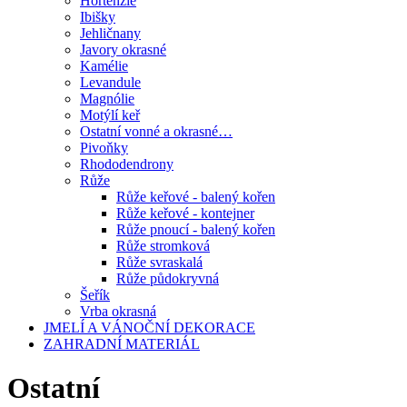
Hortenzie
Ibišky
Jehličnany
Javory okrasné
Kamélie
Levandule
Magnólie
Motýlí keř
Ostatní vonné a okrasné…
Pivoňky
Rhododendrony
Růže
Růže keřové - balený kořen
Růže keřové - kontejner
Růže pnoucí - balený kořen
Růže stromková
Růže svraskalá
Růže půdokryvná
Šeřík
Vrba okrasná
JMELÍ A VÁNOČNÍ DEKORACE
ZAHRADNÍ MATERIÁL
Ostatní