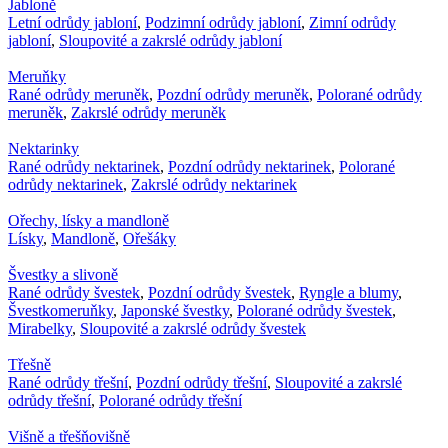
Jabloně
Letní odrůdy jabloní
,
Podzimní odrůdy jabloní
,
Zimní odrůdy
jabloní
,
Sloupovité a zakrslé odrůdy jabloní
Meruňky
Rané odrůdy meruněk
,
Pozdní odrůdy meruněk
,
Polorané odrůdy
meruněk
,
Zakrslé odrůdy meruněk
Nektarinky
Rané odrůdy nektarinek
,
Pozdní odrůdy nektarinek
,
Polorané
odrůdy nektarinek
,
Zakrslé odrůdy nektarinek
Ořechy, lísky a mandloně
Lísky
,
Mandloně
,
Ořešáky
Švestky a slivoně
Rané odrůdy švestek
,
Pozdní odrůdy švestek
,
Ryngle a blumy
,
Švestkomeruňky
,
Japonské švestky
,
Polorané odrůdy švestek
,
Mirabelky
,
Sloupovité a zakrslé odrůdy švestek
Třešně
Rané odrůdy třešní
,
Pozdní odrůdy třešní
,
Sloupovité a zakrslé
odrůdy třešní
,
Polorané odrůdy třešní
Višně a třešňovišně