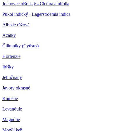
Jochovec olšolistý - Clethra alnifolia
Pukol indický - Lagerstroemia indica
Albízie růžová
Azalky
Čilimníky (Cytisus)
Hortenzie
Ibišky
Jehličnany
Javory okrasné
Kamélie
Levandule
Magnólie
Motýlí keř