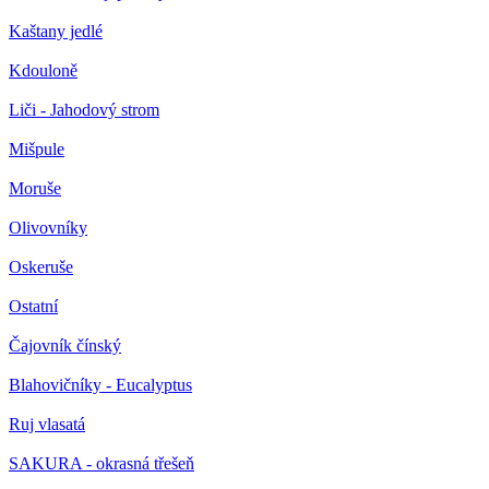
Kaštany jedlé
Kdouloně
Liči - Jahodový strom
Mišpule
Moruše
Olivovníky
Oskeruše
Ostatní
Čajovník čínský
Blahovičníky - Eucalyptus
Ruj vlasatá
SAKURA - okrasná třešeň