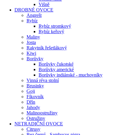
Višně
DROBNÉ OVOCE
Angrešt
Rybíz
Rybíz stromkový
Rybíz keřový
Maliny
Josta
Rakytník řešetlákový
Kiwi
Borůvky
Borůvky čukotské
Borůvky americké
Borůvky indiánské - muchovníky
Vinná réva stolní
Brusinky
Goji
Fíkovník
Dřín
Jahody
Malinoostružiny
Ostružiny
NETRADIČNÍ OVOCE
Citrusy
Bez černý - Sambucus nigra