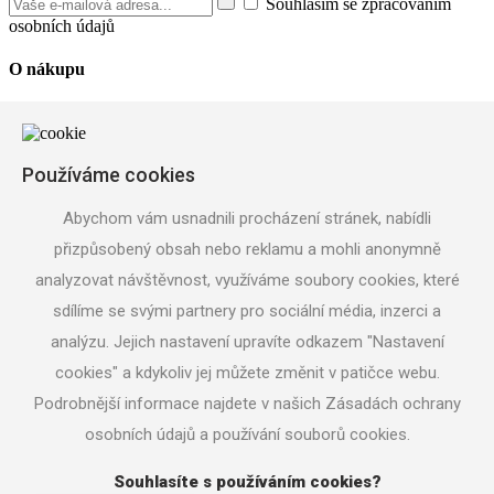
Souhlasím se zpracováním
osobních údajů
O nákupu
Reklamační řád
Obchodní podmínky
Doprava zboží z e-shopu
Povinné informace UKZÚZ
Používáme cookies
Užitečné informace
Abychom vám usnadnili procházení stránek, nabídli
přizpůsobený obsah nebo reklamu a mohli anonymně
Pěstování a péče o stromky
Prodej ovocných stromků
analyzovat návštěvnost, využíváme soubory cookies, které
Sortiment
sdílíme se svými partnery pro sociální média, inzerci a
Podpora projektu
analýzu. Jejich nastavení upravíte odkazem "Nastavení
Prodejna Tovačov
cookies" a kdykoliv jej můžete změnit v patičce webu.
Podrobnější informace najdete v našich Zásadách ochrany
ulice Podvalí, 751 01 Tovačov
Šárka Hrabalová
+420 725 893 691
osobních údajů a používání souborů cookies.
tovacov@jukka.cz
Souhlasíte s používáním cookies?
Informace k objednávkám e-shop