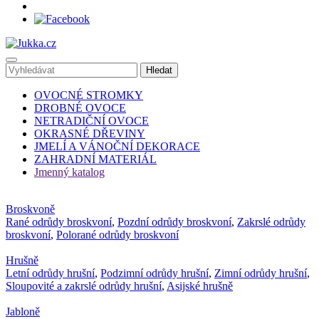
OVOCNÉ STROMKY
DROBNÉ OVOCE
NETRADIČNÍ OVOCE
OKRASNÉ DŘEVINY
JMELÍ A VÁNOČNÍ DEKORACE
ZAHRADNÍ MATERIÁL
Jmenný katalog
Broskvoně
Rané odrůdy broskvoní
,
Pozdní odrůdy broskvoní
,
Zakrslé odrůdy
broskvoní
,
Polorané odrůdy broskvoní
Hrušně
Letní odrůdy hrušní
,
Podzimní odrůdy hrušní
,
Zimní odrůdy hrušní
,
Sloupovité a zakrslé odrůdy hrušní
,
Asijské hrušně
Jabloně