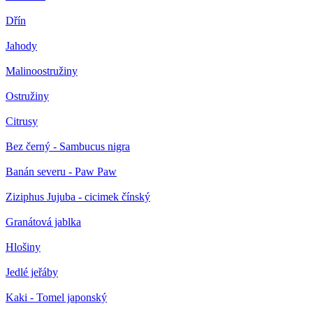
Dřín
Jahody
Malinoostružiny
Ostružiny
Citrusy
Bez černý - Sambucus nigra
Banán severu - Paw Paw
Ziziphus Jujuba - cicimek čínský
Granátová jablka
Hlošiny
Jedlé jeřáby
Kaki - Tomel japonský