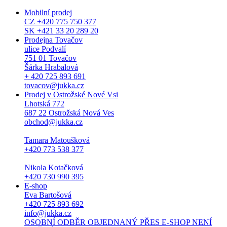
Mobilní prodej
CZ +420 775 750 377
SK +421 33 20 289 20
Prodejna Tovačov
ulice Podvalí
751 01 Tovačov
Šárka Hrabalová
+ 420 725 893 691
tovacov@jukka.cz
Prodej v Ostrožské Nové Vsi
Lhotská 772
687 22 Ostrožská Nová Ves
obchod@jukka.cz
Tamara Matoušková
+420 773 538 377
Nikola Kotačková
+420 730 990 395
E-shop
Eva Bartošová
+420 725 893 692
info@jukka.cz
OSOBNÍ ODBĚR OBJEDNANÝ PŘES E-SHOP NENÍ