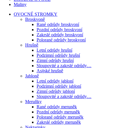
Maliny
OVOCNÉ STROMKY
Broskvoně
Rané odrůdy broskvoní
Pozdní odrůdy broskvoní
Zakrslé odrůdy broskvoní
Polorané odrůdy broskvoní
Hrušně
Letní odrůdy hrušní
Podzimní odrůdy hrušní
Zimní odrůdy hrušní
Sloupovité a zakrslé odrůdy…
Asijské hrušně
Jabloně
Letní odrůdy jabloní
Podzimní odrůdy jabloní
Zimní odrůdy jabloní
Sloupovité a zakrslé odrůdy…
Meruňky
Rané odrůdy meruněk
Pozdní odrůdy meruněk
Polorané odrůdy meruněk
Zakrslé odrůdy meruněk
Nektarinky