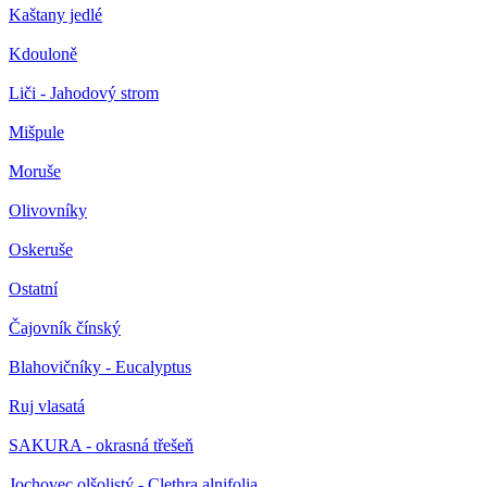
Kaštany jedlé
Kdouloně
Liči - Jahodový strom
Mišpule
Moruše
Olivovníky
Oskeruše
Ostatní
Čajovník čínský
Blahovičníky - Eucalyptus
Ruj vlasatá
SAKURA - okrasná třešeň
Jochovec olšolistý - Clethra alnifolia