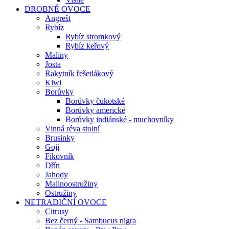
DROBNÉ OVOCE
Angrešt
Rybíz
Rybíz stromkový
Rybíz keřový
Maliny
Josta
Rakytník řešetlákový
Kiwi
Borůvky
Borůvky čukotské
Borůvky americké
Borůvky indiánské - muchovníky
Vinná réva stolní
Brusinky
Goji
Fíkovník
Dřín
Jahody
Malinoostružiny
Ostružiny
NETRADIČNÍ OVOCE
Citrusy
Bez černý - Sambucus nigra