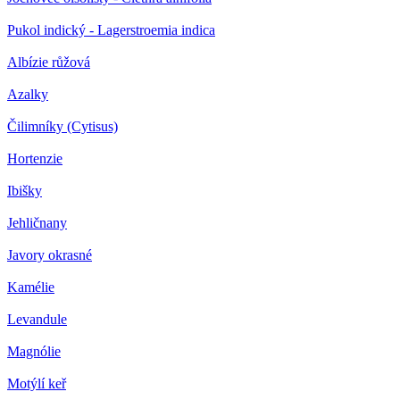
Pukol indický - Lagerstroemia indica
Albízie růžová
Azalky
Čilimníky (Cytisus)
Hortenzie
Ibišky
Jehličnany
Javory okrasné
Kamélie
Levandule
Magnólie
Motýlí keř