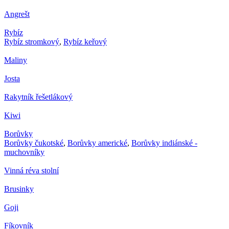
Angrešt
Rybíz
Rybíz stromkový
,
Rybíz keřový
Maliny
Josta
Rakytník řešetlákový
Kiwi
Borůvky
Borůvky čukotské
,
Borůvky americké
,
Borůvky indiánské -
muchovníky
Vinná réva stolní
Brusinky
Goji
Fíkovník