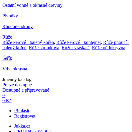
Ostatní vonné a okrasné dřeviny
Pivoňky
Rhododendrony
Růže
Růže keřové - balený kořen
,
Růže keřové - kontejner
,
Růže pnoucí -
balený kořen
,
Růže stromková
,
Růže svraskalá
,
Růže půdokryvná
Šeřík
Vrba okrasná
Jmenný katalog
Pouze dostupné
Dostupné a připravované
0
0 Kč
Přihlásit
Registrovat
Jukka.cz
DROBNÉ OVOCE