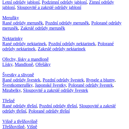
Letní odrůdy jabloní
,
Podzimní odrůdy jabloní
,
Zimní odrůdy
jabloní
,
Sloupovité a zakrslé odrůdy jabloní
Meruňky
Rané odrůdy meruněk
,
Pozdní odrůdy meruněk
,
Polorané odrůdy
meruněk
,
Zakrslé odrůdy meruněk
Nektarinky
Rané odrůdy nektarinek
,
Pozdní odrůdy nektarinek
,
Polorané
odrůdy nektarinek
,
Zakrslé odrůdy nektarinek
Ořechy, lísky a mandloně
Lísky
,
Mandloně
,
Ořešáky
Švestky a slivoně
Rané odrůdy švestek
,
Pozdní odrůdy švestek
,
Ryngle a blumy
,
Švestkomeruňky
,
Japonské švestky
,
Polorané odrůdy švestek
,
Mirabelky
,
Sloupovité a zakrslé odrůdy švestek
Třešně
Rané odrůdy třešní
,
Pozdní odrůdy třešní
,
Sloupovité a zakrslé
odrůdy třešní
,
Polorané odrůdy třešní
Višně a třešňovišně
Třešňovišně
,
Višně