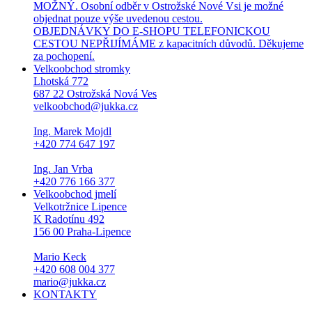
MOŽNÝ. Osobní odběr v Ostrožské Nové Vsi je možné
objednat pouze výše uvedenou cestou.
OBJEDNÁVKY DO E-SHOPU TELEFONICKOU
CESTOU NEPŘIJÍMÁME z kapacitních důvodů. Děkujeme
za pochopení.
Velkoobchod stromky
Lhotská 772
687 22 Ostrožská Nová Ves
velkoobchod@jukka.cz
Ing. Marek Mojdl
+420 774 647 197
Ing. Jan Vrba
+420 776 166 377
Velkoobchod jmelí
Velkotržnice Lipence
K Radotínu 492
156 00 Praha-Lipence
Mario Keck
+420 608 004 377
mario@jukka.cz
KONTAKTY