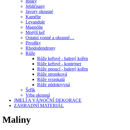
Ibišky
Jehličnany
Javory okrasné
Kamélie
Levandule
Magnólie
Motýlí keř
Ostatní vonné a okrasné…
Pivoňky
Rhododendrony
Růže
Růže keřové - balený kořen
Růže keřové - kontejner
Růže pnoucí - balený kořen
Růže stromková
Růže svraskalá
Růže půdokryvná
Šeřík
Vrba okrasná
JMELÍ A VÁNOČNÍ DEKORACE
ZAHRADNÍ MATERIÁL
Maliny