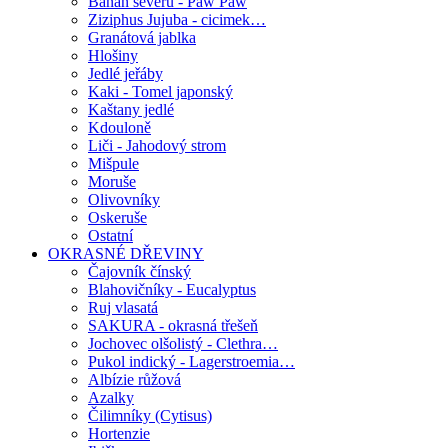
Banán severu - Paw Paw
Ziziphus Jujuba - cicimek…
Granátová jablka
Hlošiny
Jedlé jeřáby
Kaki - Tomel japonský
Kaštany jedlé
Kdouloně
Liči - Jahodový strom
Mišpule
Moruše
Olivovníky
Oskeruše
Ostatní
OKRASNÉ DŘEVINY
Čajovník čínský
Blahovičníky - Eucalyptus
Ruj vlasatá
SAKURA - okrasná třešeň
Jochovec olšolistý - Clethra…
Pukol indický - Lagerstroemia…
Albízie růžová
Azalky
Čilimníky (Cytisus)
Hortenzie