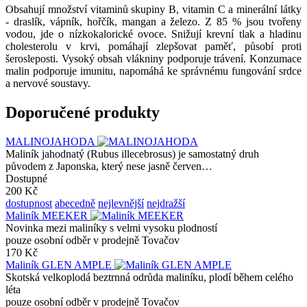
Obsahují množství vitaminů skupiny B, vitamin C a minerální látky
- draslík, vápník, hořčík, mangan a železo. Z 85 % jsou tvořeny
vodou, jde o nízkokalorické ovoce. Snižují krevní tlak a hladinu
cholesterolu v krvi, pomáhají zlepšovat paměť, působí proti
šerosleposti. Vysoký obsah vlákniny podporuje trávení. Konzumace
malin podporuje imunitu, napomáhá ke správnému fungování srdce
a nervové soustavy.
Doporučené produkty
MALINOJAHODA
Maliník jahodnatý (Rubus illecebrosus) je samostatný druh
původem z Japonska, který nese jasně červen…
Dostupné
200 Kč
dostupnost
abecedně
nejlevnější
nejdražší
Maliník MEEKER
Novinka mezi maliníky s velmi vysoku plodností
pouze osobní odběr v prodejně Tovačov
170 Kč
Maliník GLEN AMPLE
Skotská velkoplodá beztrnná odrůda maliníku, plodí během celého
léta
pouze osobní odběr v prodejně Tovačov