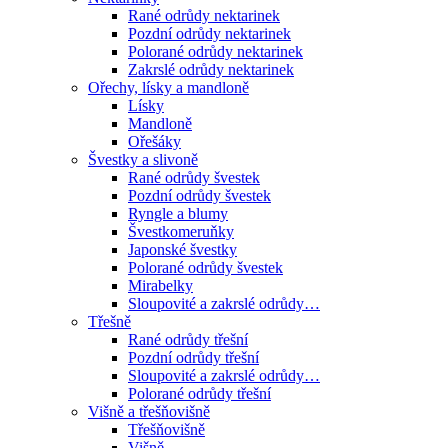
Rané odrůdy nektarinek
Pozdní odrůdy nektarinek
Polorané odrůdy nektarinek
Zakrslé odrůdy nektarinek
Ořechy, lísky a mandloně
Lísky
Mandloně
Ořešáky
Švestky a slivoně
Rané odrůdy švestek
Pozdní odrůdy švestek
Ryngle a blumy
Švestkomeruňky
Japonské švestky
Polorané odrůdy švestek
Mirabelky
Sloupovité a zakrslé odrůdy…
Třešně
Rané odrůdy třešní
Pozdní odrůdy třešní
Sloupovité a zakrslé odrůdy…
Polorané odrůdy třešní
Višně a třešňovišně
Třešňovišně
Višně