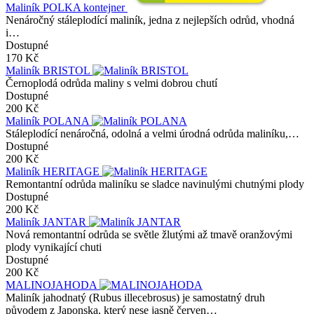
Maliník POLKA kontejner
Nenáročný stáleplodící maliník, jedna z nejlepších odrůd, vhodná
i…
Dostupné
170 Kč
Maliník BRISTOL
Černoplodá odrůda maliny s velmi dobrou chutí
Dostupné
200 Kč
Maliník POLANA
Stáleplodící nenáročná, odolná a velmi úrodná odrůda maliníku,…
Dostupné
200 Kč
Maliník HERITAGE
Remontantní odrůda maliníku se sladce navinulými chutnými plody
Dostupné
200 Kč
Maliník JANTAR
Nová remontantní odrůda se světle žlutými až tmavě oranžovými
plody vynikající chuti
Dostupné
200 Kč
MALINOJAHODA
Maliník jahodnatý (Rubus illecebrosus) je samostatný druh
původem z Japonska, který nese jasně červen…