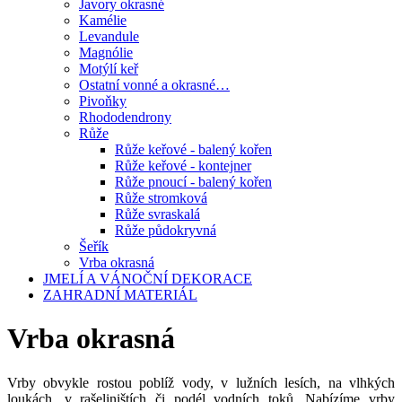
Javory okrasné
Kamélie
Levandule
Magnólie
Motýlí keř
Ostatní vonné a okrasné…
Pivoňky
Rhododendrony
Růže
Růže keřové - balený kořen
Růže keřové - kontejner
Růže pnoucí - balený kořen
Růže stromková
Růže svraskalá
Růže půdokryvná
Šeřík
Vrba okrasná
JMELÍ A VÁNOČNÍ DEKORACE
ZAHRADNÍ MATERIÁL
Vrba okrasná
Vrby obvykle rostou poblíž vody, v lužních lesích, na vlhkých
loukách, v rašeliništích či podél vodních toků. Nabízíme vrby