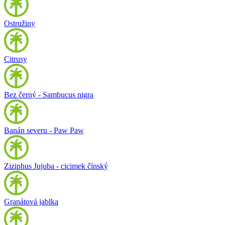
Ostružiny
Citrusy
Bez černý - Sambucus nigra
Banán severu - Paw Paw
Ziziphus Jujuba - cicimek čínský
Granátová jablka