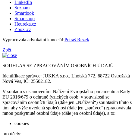
LinkedIn
Seznam
Smartlook
Smartsupp
Heureka.cz
Zbozi.cz
Vypracovala advokátní kancelář
Petráš Rezek
Zpět
SOUHLAS SE ZPRACOVÁNÍM OSOBNÍCH ÚDAJŮ
Identifikace správce: JUKKA s.r.o., Lhotská 772, 68722 Ostrožská
Nová Ves, IČ: 25502182.
V souladu s ustanoveními Nařízení Evropského parlamentu a Rady
EU 2016/679 o ochraně fyzických osob, v souvislosti se
zpracováním osobních údajů (dále jen „Nařízení“) souhlasím tímto s
tím, aby výše uvedená společnost (dále jen „správce“) zpracovávala
mnou poskytnuté osobní údaje (dále jen osobní údaje), a to:
cookies
pro účely: