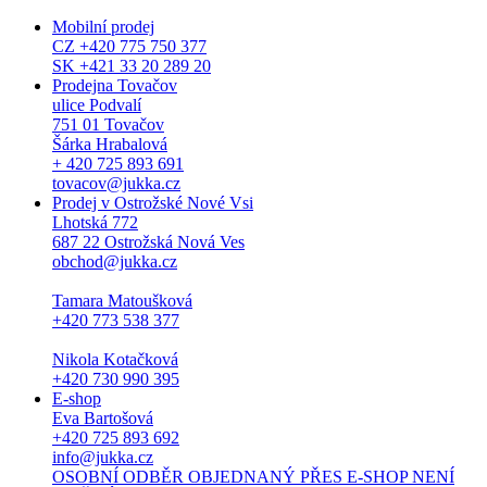
Mobilní prodej
CZ +420 775 750 377
SK +421 33 20 289 20
Prodejna Tovačov
ulice Podvalí
751 01 Tovačov
Šárka Hrabalová
+ 420 725 893 691
tovacov@jukka.cz
Prodej v Ostrožské Nové Vsi
Lhotská 772
687 22 Ostrožská Nová Ves
obchod@jukka.cz
Tamara Matoušková
+420 773 538 377
Nikola Kotačková
+420 730 990 395
E-shop
Eva Bartošová
+420 725 893 692
info@jukka.cz
OSOBNÍ ODBĚR OBJEDNANÝ PŘES E-SHOP NENÍ