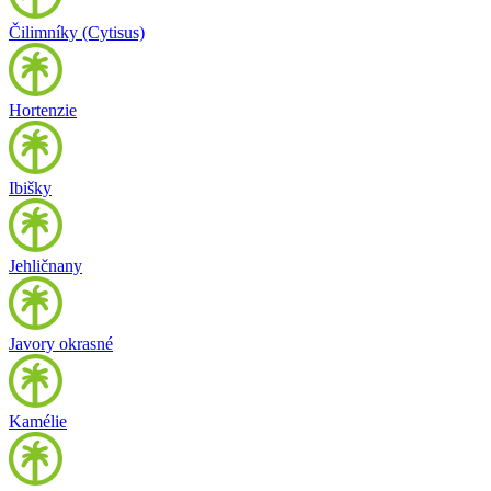
Čilimníky (Cytisus)
Hortenzie
Ibišky
Jehličnany
Javory okrasné
Kamélie