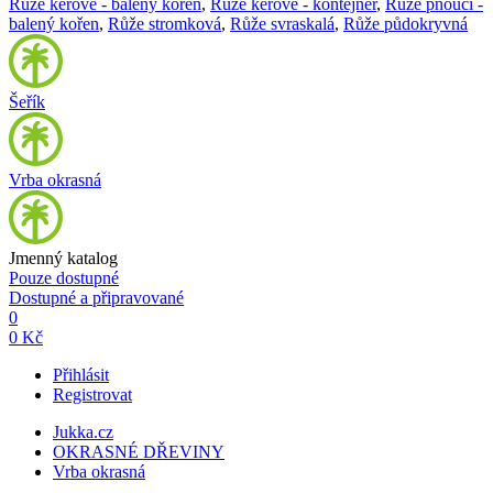
Růže keřové - balený kořen
,
Růže keřové - kontejner
,
Růže pnoucí -
balený kořen
,
Růže stromková
,
Růže svraskalá
,
Růže půdokryvná
Šeřík
Vrba okrasná
Jmenný katalog
Pouze dostupné
Dostupné a připravované
0
0 Kč
Přihlásit
Registrovat
Jukka.cz
OKRASNÉ DŘEVINY
Vrba okrasná