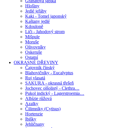
Granátová jablka
Hlošiny
Jedlé jeřáby
Kaki - Tomel japonský
Kaštany jedlé
Kdouloně
Liči - Jahodový strom
Mišpule
Moruše
Olivovníky
Oskeruše
Ostatní
OKRASNÉ DŘEVINY
Čajovník čínský
Blahovičníky - Eucalyptus
Ruj vlasatá
SAKURA - okrasná třešeň
Jochovec olšolistý - Clethra…
Pukol indický - Lagerstroemia…
Albízie růžová
Azalky
Čilimníky (Cytisus)
Hortenzie
Ibišky
Jehličnany