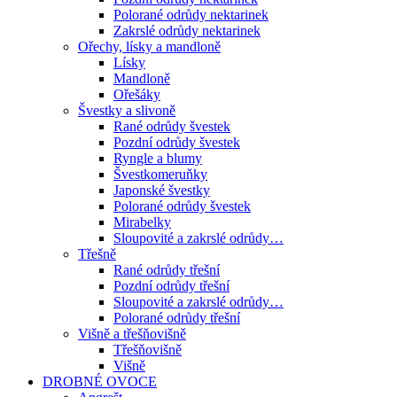
Polorané odrůdy nektarinek
Zakrslé odrůdy nektarinek
Ořechy, lísky a mandloně
Lísky
Mandloně
Ořešáky
Švestky a slivoně
Rané odrůdy švestek
Pozdní odrůdy švestek
Ryngle a blumy
Švestkomeruňky
Japonské švestky
Polorané odrůdy švestek
Mirabelky
Sloupovité a zakrslé odrůdy…
Třešně
Rané odrůdy třešní
Pozdní odrůdy třešní
Sloupovité a zakrslé odrůdy…
Polorané odrůdy třešní
Višně a třešňovišně
Třešňovišně
Višně
DROBNÉ OVOCE