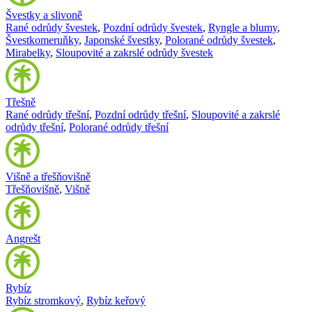
Švestky a slivoně
Rané odrůdy švestek
,
Pozdní odrůdy švestek
,
Ryngle a blumy
,
Švestkomeruňky
,
Japonské švestky
,
Polorané odrůdy švestek
,
Mirabelky
,
Sloupovité a zakrslé odrůdy švestek
Třešně
Rané odrůdy třešní
,
Pozdní odrůdy třešní
,
Sloupovité a zakrslé
odrůdy třešní
,
Polorané odrůdy třešní
Višně a třešňovišně
Třešňovišně
,
Višně
Angrešt
Rybíz
Rybíz stromkový
,
Rybíz keřový