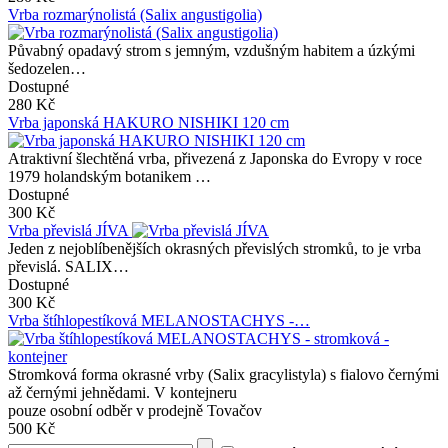
Vrba rozmarýnolistá (Salix angustigolia)
Půvabný opadavý strom s jemným, vzdušným habitem a úzkými
šedozelen…
Dostupné
280 Kč
Vrba japonská HAKURO NISHIKI 120 cm
Atraktivní šlechtěná vrba, přivezená z Japonska do Evropy v roce
1979 holandským botanikem …
Dostupné
300 Kč
Vrba převislá JÍVA
Jeden z nejoblíbenějších okrasných převislých stromků, to je vrba
převislá. SALIX…
Dostupné
300 Kč
Vrba štíhlopestíková MELANOSTACHYS -…
Stromková forma okrasné vrby (Salix gracylistyla) s fialovo černými
až černými jehnědami. V kontejneru
pouze osobní odběr v prodejně Tovačov
500 Kč