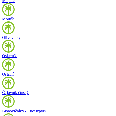
Mišpule
Moruše
Olivovníky
Oskeruše
Ostatní
Čajovník čínský
Blahovičníky - Eucalyptus