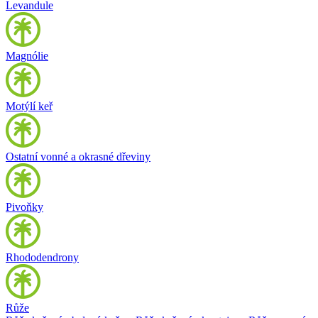
Levandule
Magnólie
Motýlí keř
Ostatní vonné a okrasné dřeviny
Pivoňky
Rhododendrony
Růže