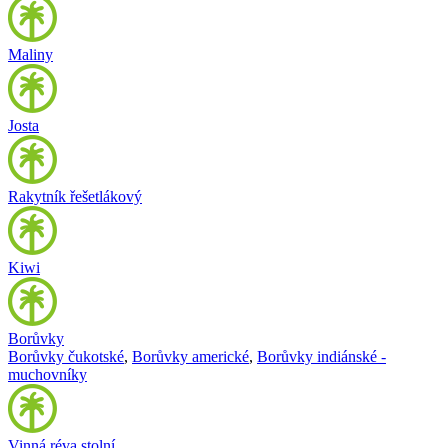
Maliny
Josta
Rakytník řešetlákový
Kiwi
Borůvky
Borůvky čukotské
,
Borůvky americké
,
Borůvky indiánské -
muchovníky
Vinná réva stolní