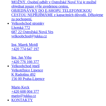
MOŽNÝ. Osobní odběr v Ostrožské Nové Vsi je možné
objednat pouze výše uvedenou cestou.
OBJEDNÁVKY DO E-SHOPU TELEFONICKOU
CESTOU NEPŘIJÍMÁME z kapacitních důvodů. Děkujeme
za pochopení.
Velkoobchod stromky
Lhotská 772
687 22 Ostrožská Nová Ves
velkoobchod@jukka.cz
Ing. Marek Mojdl
+420 774 647 197
Ing. Jan Vrba
+420 776 166 377
Velkoobchod jmelí
Velkotržnice Lipence
K Radotínu 492
156 00 Praha-Lipence
Mario Keck
+420 608 004 377
mario@jukka.cz
KONTAKTY