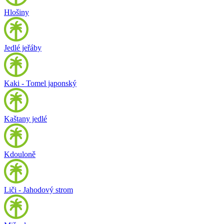
Hlošiny
Jedlé jeřáby
Kaki - Tomel japonský
Kaštany jedlé
Kdouloně
Liči - Jahodový strom