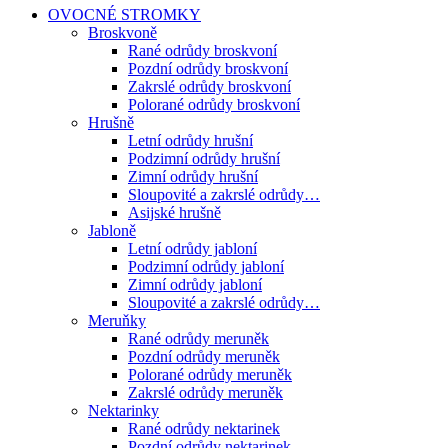
OVOCNÉ STROMKY
Broskvoně
Rané odrůdy broskvoní
Pozdní odrůdy broskvoní
Zakrslé odrůdy broskvoní
Polorané odrůdy broskvoní
Hrušně
Letní odrůdy hrušní
Podzimní odrůdy hrušní
Zimní odrůdy hrušní
Sloupovité a zakrslé odrůdy…
Asijské hrušně
Jabloně
Letní odrůdy jabloní
Podzimní odrůdy jabloní
Zimní odrůdy jabloní
Sloupovité a zakrslé odrůdy…
Meruňky
Rané odrůdy meruněk
Pozdní odrůdy meruněk
Polorané odrůdy meruněk
Zakrslé odrůdy meruněk
Nektarinky
Rané odrůdy nektarinek
Pozdní odrůdy nektarinek