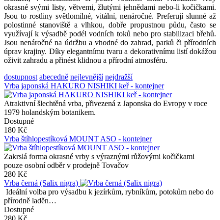
okrasné svými listy, větvemi, žlutými jehnědami nebo-li kočičkami.
Jsou to rostliny světlomilné, vitální, nenáročné. Preferují slunné až
polostinné stanoviště a vlhkou, dobře propustnou půdu, často se
využívají k výsadbě podél vodních toků nebo pro stabilizaci břehů.
Jsou nenáročné na údržbu a vhodné do zahrad, parků či přírodních
úprav krajiny. Díky elegantnímu tvaru a dekorativnímu listí dokážou
oživit zahradu a přinést klidnou a přírodní atmosféru.
dostupnost
abecedně
nejlevnější
nejdražší
Vrba japonská HAKURO NISHIKI keř - kontejner
Atraktivní šlechtěná vrba, přivezená z Japonska do Evropy v roce
1979 holandským botanikem.
Dostupné
180 Kč
Vrba štíhlopestíková MOUNT ASO - kontejner
Zakrslá forma okrasné vrby s výraznými růžovými kočičkami
pouze osobní odběr v prodejně Tovačov
280 Kč
Vrba černá (Salix nigra)
Ideální volba pro výsadbu k jezírkům, rybníkům, potokům nebo do
přírodně laděn…
Dostupné
280 Kč