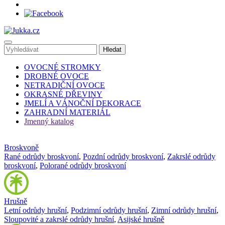
OVOCNÉ STROMKY
DROBNÉ OVOCE
NETRADIČNÍ OVOCE
OKRASNÉ DŘEVINY
JMELÍ A VÁNOČNÍ DEKORACE
ZAHRADNÍ MATERIÁL
Jmenný katalog
Broskvoně
Rané odrůdy broskvoní
,
Pozdní odrůdy broskvoní
,
Zakrslé odrůdy
broskvoní
,
Polorané odrůdy broskvoní
Hrušně
Letní odrůdy hrušní
,
Podzimní odrůdy hrušní
,
Zimní odrůdy hrušní
,
Sloupovité a zakrslé odrůdy hrušní
,
Asijské hrušně