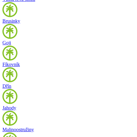
Brusinky
Goji
Fíkovník
Dřín
Jahody
Malinoostružiny