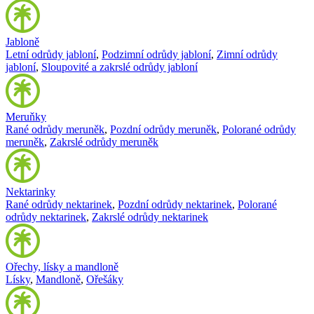
Jabloně
Letní odrůdy jabloní
,
Podzimní odrůdy jabloní
,
Zimní odrůdy
jabloní
,
Sloupovité a zakrslé odrůdy jabloní
Meruňky
Rané odrůdy meruněk
,
Pozdní odrůdy meruněk
,
Polorané odrůdy
meruněk
,
Zakrslé odrůdy meruněk
Nektarinky
Rané odrůdy nektarinek
,
Pozdní odrůdy nektarinek
,
Polorané
odrůdy nektarinek
,
Zakrslé odrůdy nektarinek
Ořechy, lísky a mandloně
Lísky
,
Mandloně
,
Ořešáky