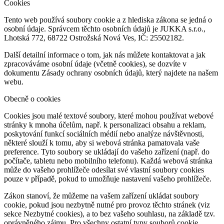
Cookies
Tento web používá soubory cookie a z hlediska zákona se jedná o
osobní údaje. Správcem těchto osobních údajů je JUKKA s.r.o.,
Lhotská 772, 68722 Ostrožská Nová Ves, IČ: 25502182.
Další detailní informace o tom, jak nás můžete kontaktovat a jak
zpracováváme osobní údaje (včetně cookies), se dozvíte v
dokumentu Zásady ochrany osobních údajů, který najdete na našem
webu.
Obecně o cookies
Cookies jsou malé textové soubory, které mohou používat webové
stránky k mnoha účelům, např. k personalizaci obsahu a reklam,
poskytování funkcí sociálních médií nebo analýze návštěvnosti,
některé slouží k tomu, aby si webová stránka pamatovala vaše
preference. Tyto soubory se ukládají do vašeho zařízení (např. do
počítače, tabletu nebo mobilního telefonu). Každá webová stránka
může do vašeho prohlížeče odesílat své vlastní soubory cookies
pouze v případě, pokud to umožňuje nastavení vašeho prohlížeče.
Zákon stanoví, že můžeme na vašem zařízení ukládat soubory
cookie, pokud jsou nezbytně nutné pro provoz těchto stránek (viz
sekce Nezbytné cookies), a to bez vašeho souhlasu, na základě tzv.
oprávněného zájmu. Pro všechny ostatní typy souborů cookie