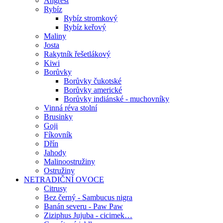
Angrešt
Rybíz
Rybíz stromkový
Rybíz keřový
Maliny
Josta
Rakytník řešetlákový
Kiwi
Borůvky
Borůvky čukotské
Borůvky americké
Borůvky indiánské - muchovníky
Vinná réva stolní
Brusinky
Goji
Fíkovník
Dřín
Jahody
Malinoostružiny
Ostružiny
NETRADIČNÍ OVOCE
Citrusy
Bez černý - Sambucus nigra
Banán severu - Paw Paw
Ziziphus Jujuba - cicimek…