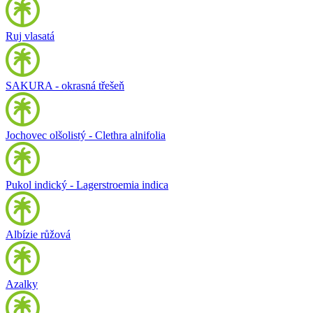
Ruj vlasatá
SAKURA - okrasná třešeň
Jochovec olšolistý - Clethra alnifolia
Pukol indický - Lagerstroemia indica
Albízie růžová
Azalky