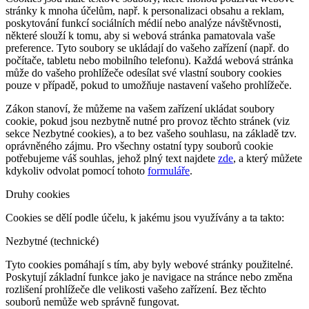
stránky k mnoha účelům, např. k personalizaci obsahu a reklam,
poskytování funkcí sociálních médií nebo analýze návštěvnosti,
některé slouží k tomu, aby si webová stránka pamatovala vaše
preference. Tyto soubory se ukládají do vašeho zařízení (např. do
počítače, tabletu nebo mobilního telefonu). Každá webová stránka
může do vašeho prohlížeče odesílat své vlastní soubory cookies
pouze v případě, pokud to umožňuje nastavení vašeho prohlížeče.
Zákon stanoví, že můžeme na vašem zařízení ukládat soubory
cookie, pokud jsou nezbytně nutné pro provoz těchto stránek (viz
sekce Nezbytné cookies), a to bez vašeho souhlasu, na základě tzv.
oprávněného zájmu. Pro všechny ostatní typy souborů cookie
potřebujeme váš souhlas, jehož plný text najdete
zde
, a který můžete
kdykoliv odvolat pomocí tohoto
formuláře
.
Druhy cookies
Cookies se dělí podle účelu, k jakému jsou využívány a ta takto:
Nezbytné (technické)
Tyto cookies pomáhají s tím, aby byly webové stránky použitelné.
Poskytují základní funkce jako je navigace na stránce nebo změna
rozlišení prohlížeče dle velikosti vašeho zařízení. Bez těchto
souborů nemůže web správně fungovat.