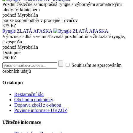
Pozdní částečně samosprašná ryngle s výbornými aromatickými
plody. V kontejneru
podnož Myrobalán
pouze osobní odběr v prodejně Tovačov
375 Kč
Ryngle ZLATÁ AFASKA
Výrazně sladká a velmi šťavnatá pozdní odrůda žlutozlaté ryngle,
cizosprašn…
podnož Myrobalán
Dostupné
250 Kč
Souhlasím se zpracováním
osobních údajů
O nákupu
Reklamační řád
Obchodní podmínky
Doprava zboží z e-shopu
Povinné informace UKZÚZ
Užitečné informace