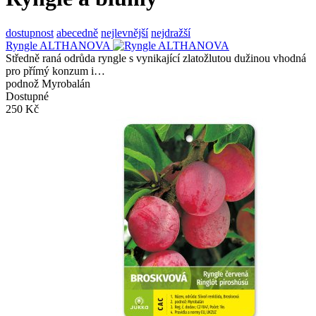
dostupnost
abecedně
nejlevnější
nejdražší
Ryngle ALTHANOVA
Středně raná odrůda ryngle s vynikající zlatožlutou dužinou vhodná
pro přímý konzum i…
podnož Myrobalán
Dostupné
250 Kč