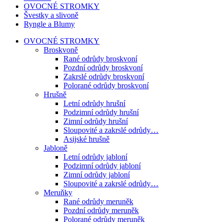
OVOCNÉ STROMKY
Švestky a slivoně
Ryngle a Blumy
OVOCNÉ STROMKY
Broskvoně
Rané odrůdy broskvoní
Pozdní odrůdy broskvoní
Zakrslé odrůdy broskvoní
Polorané odrůdy broskvoní
Hrušně
Letní odrůdy hrušní
Podzimní odrůdy hrušní
Zimní odrůdy hrušní
Sloupovité a zakrslé odrůdy…
Asijské hrušně
Jabloně
Letní odrůdy jabloní
Podzimní odrůdy jabloní
Zimní odrůdy jabloní
Sloupovité a zakrslé odrůdy…
Meruňky
Rané odrůdy meruněk
Pozdní odrůdy meruněk
Polorané odrůdy meruněk