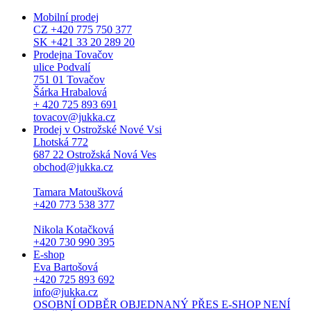
Mobilní prodej
CZ +420 775 750 377
SK +421 33 20 289 20
Prodejna Tovačov
ulice Podvalí
751 01 Tovačov
Šárka Hrabalová
+ 420 725 893 691
tovacov@jukka.cz
Prodej v Ostrožské Nové Vsi
Lhotská 772
687 22 Ostrožská Nová Ves
obchod@jukka.cz
Tamara Matoušková
+420 773 538 377
Nikola Kotačková
+420 730 990 395
E-shop
Eva Bartošová
+420 725 893 692
info@jukka.cz
OSOBNÍ ODBĚR OBJEDNANÝ PŘES E-SHOP NENÍ