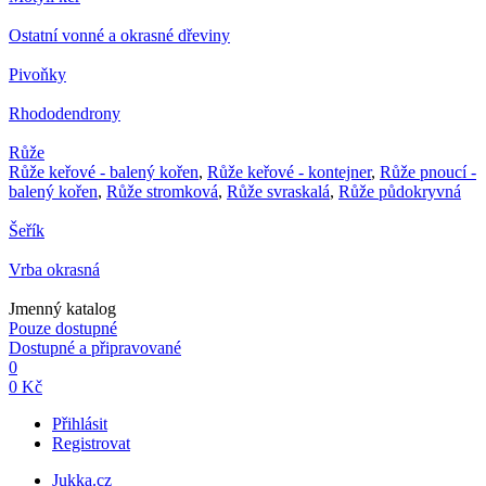
Ostatní vonné a okrasné dřeviny
Pivoňky
Rhododendrony
Růže
Růže keřové - balený kořen
,
Růže keřové - kontejner
,
Růže pnoucí -
balený kořen
,
Růže stromková
,
Růže svraskalá
,
Růže půdokryvná
Šeřík
Vrba okrasná
Jmenný katalog
Pouze dostupné
Dostupné a připravované
0
0 Kč
Přihlásit
Registrovat
Jukka.cz