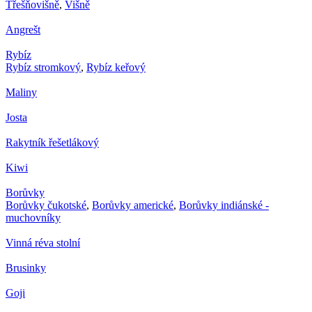
Třešňovišně
,
Višně
Angrešt
Rybíz
Rybíz stromkový
,
Rybíz keřový
Maliny
Josta
Rakytník řešetlákový
Kiwi
Borůvky
Borůvky čukotské
,
Borůvky americké
,
Borůvky indiánské -
muchovníky
Vinná réva stolní
Brusinky
Goji