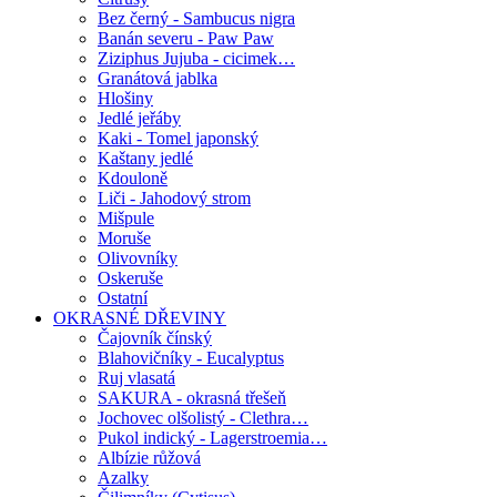
Bez černý - Sambucus nigra
Banán severu - Paw Paw
Ziziphus Jujuba - cicimek…
Granátová jablka
Hlošiny
Jedlé jeřáby
Kaki - Tomel japonský
Kaštany jedlé
Kdouloně
Liči - Jahodový strom
Mišpule
Moruše
Olivovníky
Oskeruše
Ostatní
OKRASNÉ DŘEVINY
Čajovník čínský
Blahovičníky - Eucalyptus
Ruj vlasatá
SAKURA - okrasná třešeň
Jochovec olšolistý - Clethra…
Pukol indický - Lagerstroemia…
Albízie růžová
Azalky