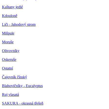
Kaštany jedlé
Kdouloně
Liči - Jahodový strom
Mišpule
Moruše
Olivovníky
Oskeruše
Ostatní
Čajovník čínský
Blahovičníky - Eucalyptus
Ruj vlasatá
SAKURA - okrasná třešeň