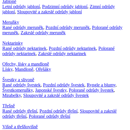
Jabloně
Letní odrůdy jabloní
,
Podzimní odrůdy jabloní
,
Zimní odrůdy
jabloní
,
Sloupovité a zakrslé odrůdy jabloní
Meruňky
Rané odrůdy meruněk
,
Pozdní odrůdy meruněk
,
Polorané odrůdy
meruněk
,
Zakrslé odrůdy meruněk
Nektarinky
Rané odrůdy nektarinek
,
Pozdní odrůdy nektarinek
,
Polorané
odrůdy nektarinek
,
Zakrslé odrůdy nektarinek
Ořechy, lísky a mandloně
Lísky
,
Mandloně
,
Ořešáky
Švestky a slivoně
Rané odrůdy švestek
,
Pozdní odrůdy švestek
,
Ryngle a blumy
,
Švestkomeruňky
,
Japonské švestky
,
Polorané odrůdy švestek
,
Mirabelky
,
Sloupovité a zakrslé odrůdy švestek
Třešně
Rané odrůdy třešní
,
Pozdní odrůdy třešní
,
Sloupovité a zakrslé
odrůdy třešní
,
Polorané odrůdy třešní
Višně a třešňovišně