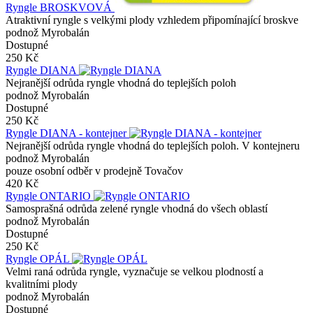
Ryngle BROSKVOVÁ
Atraktivní ryngle s velkými plody vzhledem připomínající broskve
podnož Myrobalán
Dostupné
250 Kč
Ryngle DIANA
Nejranější odrůda ryngle vhodná do teplejších poloh
podnož Myrobalán
Dostupné
250 Kč
Ryngle DIANA - kontejner
Nejranější odrůda ryngle vhodná do teplejších poloh. V kontejneru
podnož Myrobalán
pouze osobní odběr v prodejně Tovačov
420 Kč
Ryngle ONTARIO
Samosprašná odrůda zelené ryngle vhodná do všech oblastí
podnož Myrobalán
Dostupné
250 Kč
Ryngle OPÁL
Velmi raná odrůda ryngle, vyznačuje se velkou plodností a
kvalitními plody
podnož Myrobalán
Dostupné