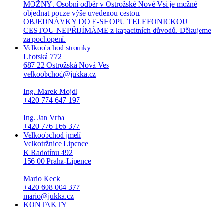
MOŽNÝ. Osobní odběr v Ostrožské Nové Vsi je možné
objednat pouze výše uvedenou cestou.
OBJEDNÁVKY DO E-SHOPU TELEFONICKOU
CESTOU NEPŘIJÍMÁME z kapacitních důvodů. Děkujeme
za pochopení.
Velkoobchod stromky
Lhotská 772
687 22 Ostrožská Nová Ves
velkoobchod@jukka.cz
Ing. Marek Mojdl
+420 774 647 197
Ing. Jan Vrba
+420 776 166 377
Velkoobchod jmelí
Velkotržnice Lipence
K Radotínu 492
156 00 Praha-Lipence
Mario Keck
+420 608 004 377
mario@jukka.cz
KONTAKTY