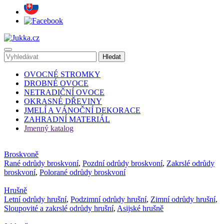
OVOCNÉ STROMKY
DROBNÉ OVOCE
NETRADIČNÍ OVOCE
OKRASNÉ DŘEVINY
JMELÍ A VÁNOČNÍ DEKORACE
ZAHRADNÍ MATERIÁL
Jmenný katalog
Broskvoně
Rané odrůdy broskvoní
,
Pozdní odrůdy broskvoní
,
Zakrslé odrůdy
broskvoní
,
Polorané odrůdy broskvoní
Hrušně
Letní odrůdy hrušní
,
Podzimní odrůdy hrušní
,
Zimní odrůdy hrušní
,
Sloupovité a zakrslé odrůdy hrušní
,
Asijské hrušně