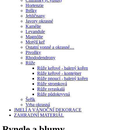
Čilimníky (Cytisus)
Hortenzie
Ibišky
Jehličnany
Javory okrasné
Kamélie
Levandule
Magnólie
Motýlí keř
Ostatní vonné a okrasné…
Pivoňky
Rhododendrony
Růže
Růže keřové - balený kořen
Růže keřové - kontejner
Růže pnoucí - balený kořen
Růže stromková
Růže svraskalá
Růže půdokryvná
Šeřík
Vrba okrasná
JMELÍ A VÁNOČNÍ DEKORACE
ZAHRADNÍ MATERIÁL
Ryngle a blumy