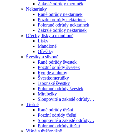
Zakrslé odrůdy meruněk
Nektarinky
Rané odrůdy nektarinek
Pozdní odrůdy nektarinek
Polorané odrůdy nektarinek
Zakrslé odrůdy nektarinek
Ořechy, lísky a mandloně
Lísky
Mandloně
Ořešáky
Švestky a slivoně
Rané odrůdy švestek
Pozdní odrůdy švestek
Ryngle a blumy
Švestkomeruňky
Japonské švestky
Polorané odrůdy švestek
Mirabelky
Sloupovité a zakrslé odrůdy…
Třešně
Rané odrůdy třešní
Pozdní odrůdy třešní
Sloupovité a zakrslé odrůdy…
Polorané odrůdy třešní
Višně a třešňovišně