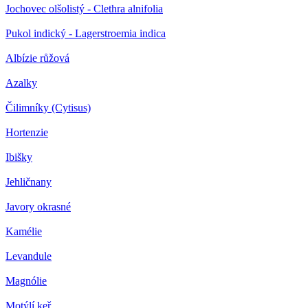
Jochovec olšolistý - Clethra alnifolia
Pukol indický - Lagerstroemia indica
Albízie růžová
Azalky
Čilimníky (Cytisus)
Hortenzie
Ibišky
Jehličnany
Javory okrasné
Kamélie
Levandule
Magnólie
Motýlí keř