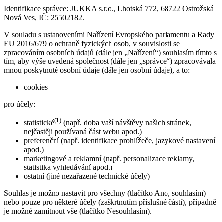
Identifikace správce: JUKKA s.r.o., Lhotská 772, 68722 Ostrožská
Nová Ves, IČ: 25502182.
V souladu s ustanoveními Nařízení Evropského parlamentu a Rady
EU 2016/679 o ochraně fyzických osob, v souvislosti se
zpracováním osobních údajů (dále jen „Nařízení“) souhlasím tímto s
tím, aby výše uvedená společnost (dále jen „správce“) zpracovávala
mnou poskytnuté osobní údaje (dále jen osobní údaje), a to:
cookies
pro účely:
(1)
statistické
(např. doba vaší návštěvy našich stránek,
nejčastěji používaná část webu apod.)
preferenční (např. identifikace prohlížeče, jazykové nastavení
apod.)
marketingové a reklamní (např. personalizace reklamy,
statistika vyhledávání apod.)
ostatní (jiné nezařazené technické účely)
Souhlas je možno nastavit pro všechny (tlačítko Ano, souhlasím)
nebo pouze pro některé účely (zaškrtnutím příslušné části), případně
je možné zamítnout vše (tlačítko Nesouhlasím).