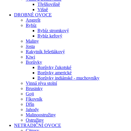
Třešňovišně
Višně
DROBNÉ OVOCE
Angrešt
Rybíz
Rybíz stromkový
Rybíz keřový
Maliny
Josta
Rakytník řešetlákový
Kiwi
Borůvky
Borůvky čukotské
Borůvky americké
Borůvky indiánské - muchovníky
Vinná réva stolní
Brusinky
Goji
Fíkovník
Dřín
Jahody
Malinoostružiny
Ostružiny
NETRADIČNÍ OVOCE
Citrusy