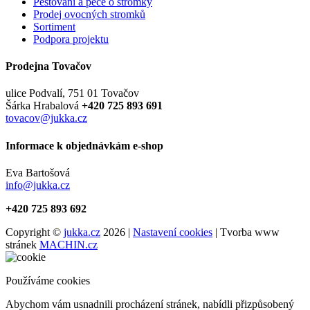
Pěstování a péče o stromky
Prodej ovocných stromků
Sortiment
Podpora projektu
Prodejna Tovačov
ulice Podvalí, 751 01 Tovačov
Šárka Hrabalová
+420 725 893 691
tovacov@jukka.cz
Informace k objednávkám e-shop
Eva Bartošová
info@jukka.cz
+420 725 893 692
Copyright ©
jukka.cz
2026 |
Nastavení cookies
| Tvorba www
stránek
MACHIN.cz
Používáme cookies
Abychom vám usnadnili procházení stránek, nabídli přizpůsobený