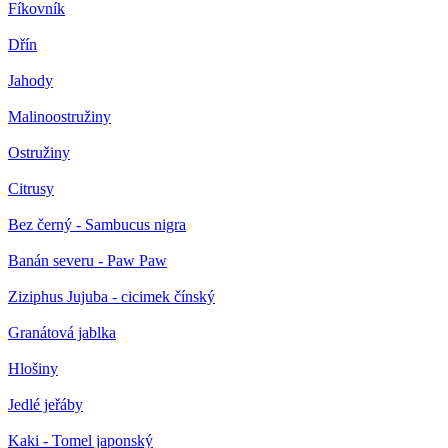
Fíkovník
Dřín
Jahody
Malinoostružiny
Ostružiny
Citrusy
Bez černý - Sambucus nigra
Banán severu - Paw Paw
Ziziphus Jujuba - cicimek čínský
Granátová jablka
Hlošiny
Jedlé jeřáby
Kaki - Tomel japonský