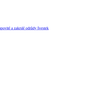
povité a zakrslé odrůdy švestek