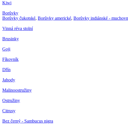
Kiwi
Borůvky
Borůvky čukotské
,
Borůvky americké
,
Borůvky indiánské - muchovn
Vinná réva stolní
Brusinky
Goji
Fíkovník
Dřín
Jahody
Malinoostružiny
Ostružiny
Citrusy
Bez černý - Sambucus nigra