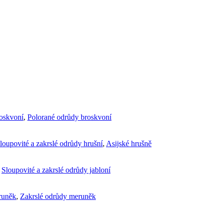
roskvoní
,
Polorané odrůdy broskvoní
loupovité a zakrslé odrůdy hrušní
,
Asijské hrušně
,
Sloupovité a zakrslé odrůdy jabloní
runěk
,
Zakrslé odrůdy meruněk