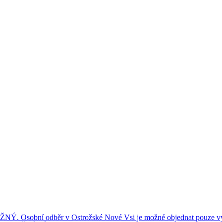
ní odběr v Ostrožské Nové Vsi je možné objednat pouze výše