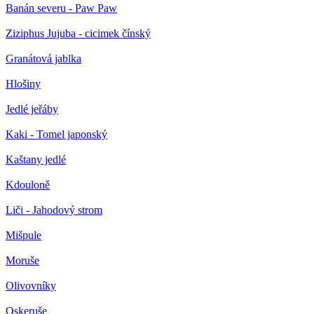
Banán severu - Paw Paw
Ziziphus Jujuba - cicimek čínský
Granátová jablka
Hlošiny
Jedlé jeřáby
Kaki - Tomel japonský
Kaštany jedlé
Kdouloně
Liči - Jahodový strom
Mišpule
Moruše
Olivovníky
Oskeruše