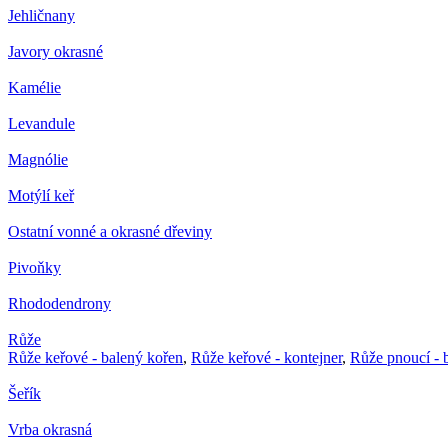
Jehličnany
Javory okrasné
Kamélie
Levandule
Magnólie
Motýlí keř
Ostatní vonné a okrasné dřeviny
Pivoňky
Rhododendrony
Růže
Růže keřové - balený kořen
,
Růže keřové - kontejner
,
Růže pnoucí - 
Šeřík
Vrba okrasná