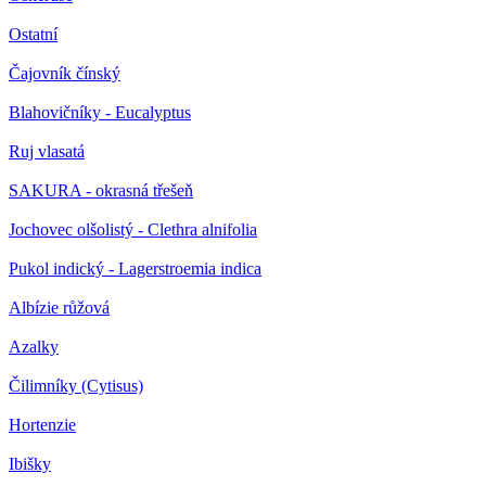
Ostatní
Čajovník čínský
Blahovičníky - Eucalyptus
Ruj vlasatá
SAKURA - okrasná třešeň
Jochovec olšolistý - Clethra alnifolia
Pukol indický - Lagerstroemia indica
Albízie růžová
Azalky
Čilimníky (Cytisus)
Hortenzie
Ibišky