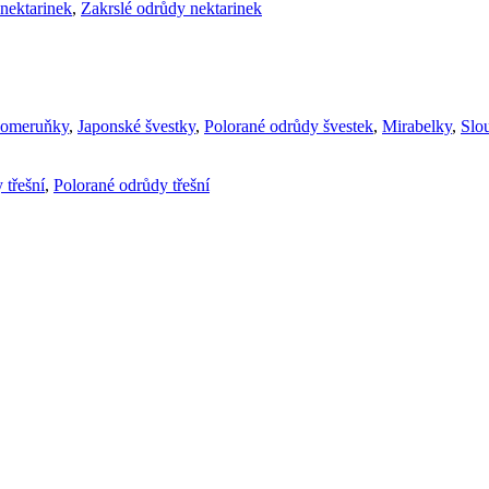
nektarinek
,
Zakrslé odrůdy nektarinek
komeruňky
,
Japonské švestky
,
Polorané odrůdy švestek
,
Mirabelky
,
Slou
 třešní
,
Polorané odrůdy třešní