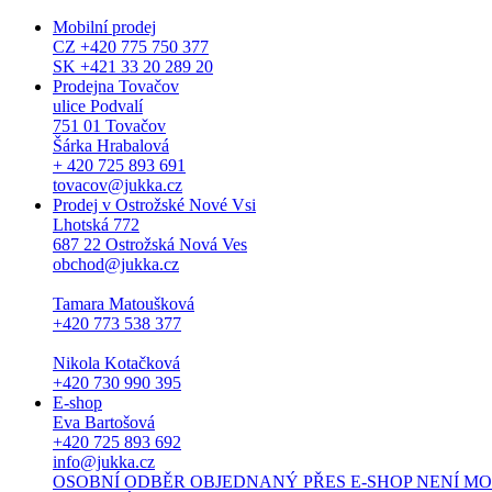
Mobilní prodej
CZ +420 775 750 377
SK +421 33 20 289 20
Prodejna Tovačov
ulice Podvalí
751 01 Tovačov
Šárka Hrabalová
+ 420 725 893 691
tovacov@jukka.cz
Prodej v Ostrožské Nové Vsi
Lhotská 772
687 22 Ostrožská Nová Ves
obchod@jukka.cz
Tamara Matoušková
+420 773 538 377
Nikola Kotačková
+420 730 990 395
E-shop
Eva Bartošová
+420 725 893 692
info@jukka.cz
OSOBNÍ ODBĚR OBJEDNANÝ PŘES E-SHOP NENÍ MOŽNÝ. Osob