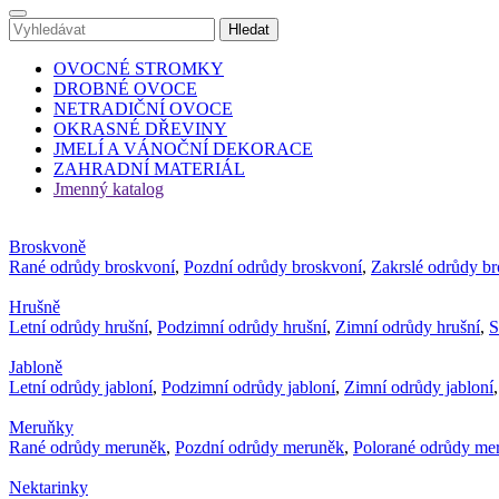
OVOCNÉ STROMKY
DROBNÉ OVOCE
NETRADIČNÍ OVOCE
OKRASNÉ DŘEVINY
JMELÍ A VÁNOČNÍ DEKORACE
ZAHRADNÍ MATERIÁL
Jmenný katalog
Broskvoně
Rané odrůdy broskvoní
,
Pozdní odrůdy broskvoní
,
Zakrslé odrůdy b
Hrušně
Letní odrůdy hrušní
,
Podzimní odrůdy hrušní
,
Zimní odrůdy hrušní
,
S
Jabloně
Letní odrůdy jabloní
,
Podzimní odrůdy jabloní
,
Zimní odrůdy jabloní
Meruňky
Rané odrůdy meruněk
,
Pozdní odrůdy meruněk
,
Polorané odrůdy me
Nektarinky