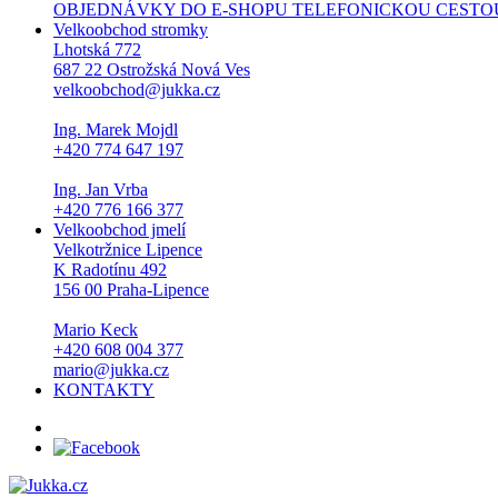
OBJEDNÁVKY DO E-SHOPU TELEFONICKOU CESTOU NEPŘI
Velkoobchod stromky
Lhotská 772
687 22 Ostrožská Nová Ves
velkoobchod@jukka.cz
Ing. Marek Mojdl
+420 774 647 197
Ing. Jan Vrba
+420 776 166 377
Velkoobchod jmelí
Velkotržnice Lipence
K Radotínu 492
156 00 Praha-Lipence
Mario Keck
+420 608 004 377
mario@jukka.cz
KONTAKTY