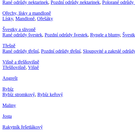
Rané odrůdy nektarinek
,
Pozdní odrůdy nektarinek
,
Polorané odrůdy 
Ořechy, lísky a mandloně
Lísky
,
Mandloně
,
Ořešáky
Švestky a slivoně
Rané odrůdy švestek
,
Pozdní odrůdy švestek
,
Ryngle a blumy
,
Švest
Třešně
Rané odrůdy třešní
,
Pozdní odrůdy třešní
,
Sloupovité a zakrslé odrůdy
Višně a třešňovišně
Třešňovišně
,
Višně
Angrešt
Rybíz
Rybíz stromkový
,
Rybíz keřový
Maliny
Josta
Rakytník řešetlákový