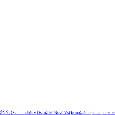
ní odběr v Ostrožské Nové Vsi je možné objednat pouze výše