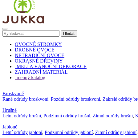
OVOCNÉ STROMKY
DROBNÉ OVOCE
NETRADIČNÍ OVOCE
OKRASNÉ DŘEVINY
JMELÍ A VÁNOČNÍ DEKORACE
ZAHRADNÍ MATERIÁL
Jmenný katalog
Broskvoně
Rané odrůdy broskvoní
,
Pozdní odrůdy broskvoní
,
Zakrslé odrůdy b
Hrušně
Letní odrůdy hrušní
,
Podzimní odrůdy hrušní
,
Zimní odrůdy hrušní
,
S
Jabloně
Letní odrůdy jabloní
,
Podzimní odrůdy jabloní
,
Zimní odrůdy jabloní