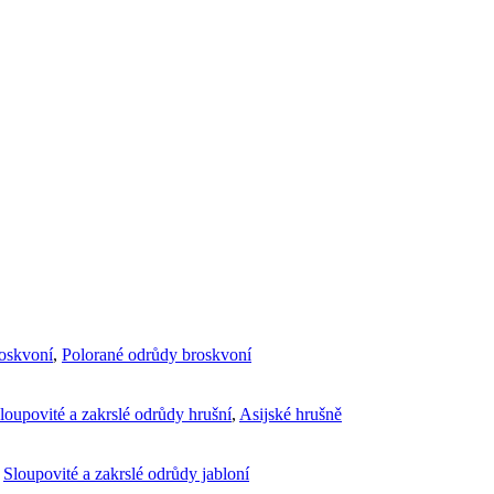
roskvoní
,
Polorané odrůdy broskvoní
loupovité a zakrslé odrůdy hrušní
,
Asijské hrušně
,
Sloupovité a zakrslé odrůdy jabloní