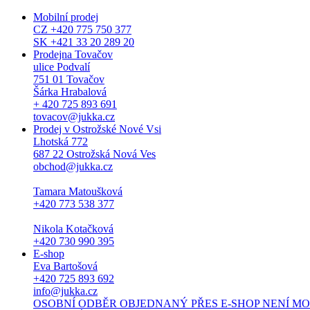
Mobilní prodej
CZ +420 775 750 377
SK +421 33 20 289 20
Prodejna Tovačov
ulice Podvalí
751 01 Tovačov
Šárka Hrabalová
+ 420 725 893 691
tovacov@jukka.cz
Prodej v Ostrožské Nové Vsi
Lhotská 772
687 22 Ostrožská Nová Ves
obchod@jukka.cz
Tamara Matoušková
+420 773 538 377
Nikola Kotačková
+420 730 990 395
E-shop
Eva Bartošová
+420 725 893 692
info@jukka.cz
OSOBNÍ ODBĚR OBJEDNANÝ PŘES E-SHOP NENÍ MOŽNÝ. Osob