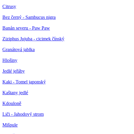
Citrusy
Bez černý - Sambucus nigra
Banán severu - Paw Paw
Ziziphus Jujuba - cicimek čínský
Granátová jablka
Hlošiny
Jedlé jeřáby
Kaki - Tomel japonský
Kaštany jedlé
Kdouloně
Liči - Jahodový strom
Mišpule