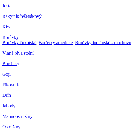
Josta
Rakytník řešetlákový
Kiwi
Borůvky
Borůvky čukotské
,
Borůvky americké
,
Borůvky indiánské - muchovn
Vinná réva stolní
Brusinky
Goji
Fíkovník
Dřín
Jahody
Malinoostružiny
Ostružiny