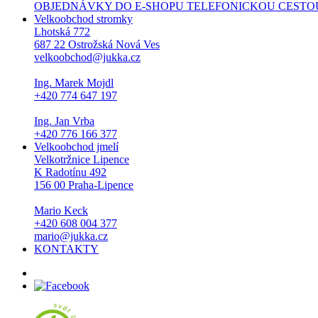
OBJEDNÁVKY DO E-SHOPU TELEFONICKOU CESTOU NEPŘI
Velkoobchod stromky
Lhotská 772
687 22 Ostrožská Nová Ves
velkoobchod@jukka.cz
Ing. Marek Mojdl
+420 774 647 197
Ing. Jan Vrba
+420 776 166 377
Velkoobchod jmelí
Velkotržnice Lipence
K Radotínu 492
156 00 Praha-Lipence
Mario Keck
+420 608 004 377
mario@jukka.cz
KONTAKTY