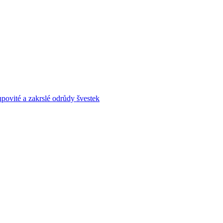
povité a zakrslé odrůdy švestek