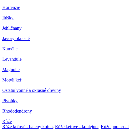
Hortenzie
Ibišky
Jehličnany
Javory okrasné
Kamélie
Levandule
Magnólie
Motýlí keř
Ostatní vonné a okrasné dřeviny
Pivoňky
Rhododendrony
Růže
Růže keřové - balený kořen
,
Růže keřové - kontejner
,
Růže pnoucí - 