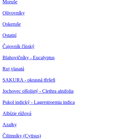
Moruše
Olivovníky
Oskeruše
Ostatní
Čajovník čínský
Blahovičníky - Eucalyptus
Ruj vlasatá
SAKURA - okrasná třešeň
Jochovec olšolistý - Clethra alnifolia
Pukol indický - Lagerstroemia indica
Albízie růžová
Azalky
Čilimníky (Cytisus)