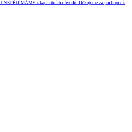
JÍMÁME z kapacitních důvodů. Děkujeme za pochopení.