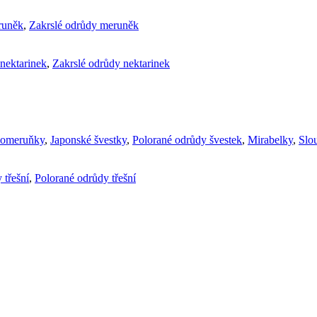
runěk
,
Zakrslé odrůdy meruněk
nektarinek
,
Zakrslé odrůdy nektarinek
komeruňky
,
Japonské švestky
,
Polorané odrůdy švestek
,
Mirabelky
,
Slou
 třešní
,
Polorané odrůdy třešní