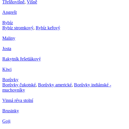
Třešňovišně
,
Višně
Angrešt
Rybíz
Rybíz stromkový
,
Rybíz keřový
Maliny
Josta
Rakytník řešetlákový
Kiwi
Borůvky
Borůvky čukotské
,
Borůvky americké
,
Borůvky indiánské -
muchovníky
Vinná réva stolní
Brusinky
Goji