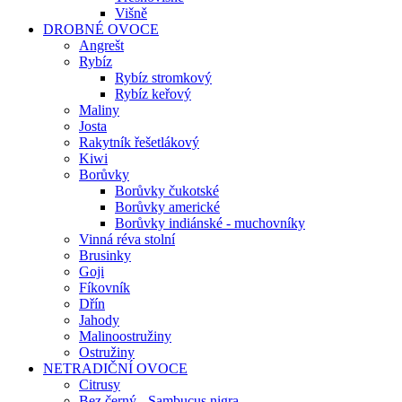
Višně
DROBNÉ OVOCE
Angrešt
Rybíz
Rybíz stromkový
Rybíz keřový
Maliny
Josta
Rakytník řešetlákový
Kiwi
Borůvky
Borůvky čukotské
Borůvky americké
Borůvky indiánské - muchovníky
Vinná réva stolní
Brusinky
Goji
Fíkovník
Dřín
Jahody
Malinoostružiny
Ostružiny
NETRADIČNÍ OVOCE
Citrusy
Bez černý - Sambucus nigra