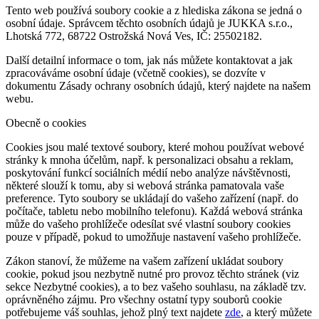
Tento web používá soubory cookie a z hlediska zákona se jedná o
osobní údaje. Správcem těchto osobních údajů je JUKKA s.r.o.,
Lhotská 772, 68722 Ostrožská Nová Ves, IČ: 25502182.
Další detailní informace o tom, jak nás můžete kontaktovat a jak
zpracováváme osobní údaje (včetně cookies), se dozvíte v
dokumentu Zásady ochrany osobních údajů, který najdete na našem
webu.
Obecně o cookies
Cookies jsou malé textové soubory, které mohou používat webové
stránky k mnoha účelům, např. k personalizaci obsahu a reklam,
poskytování funkcí sociálních médií nebo analýze návštěvnosti,
některé slouží k tomu, aby si webová stránka pamatovala vaše
preference. Tyto soubory se ukládají do vašeho zařízení (např. do
počítače, tabletu nebo mobilního telefonu). Každá webová stránka
může do vašeho prohlížeče odesílat své vlastní soubory cookies
pouze v případě, pokud to umožňuje nastavení vašeho prohlížeče.
Zákon stanoví, že můžeme na vašem zařízení ukládat soubory
cookie, pokud jsou nezbytně nutné pro provoz těchto stránek (viz
sekce Nezbytné cookies), a to bez vašeho souhlasu, na základě tzv.
oprávněného zájmu. Pro všechny ostatní typy souborů cookie
potřebujeme váš souhlas, jehož plný text najdete
zde
, a který můžete