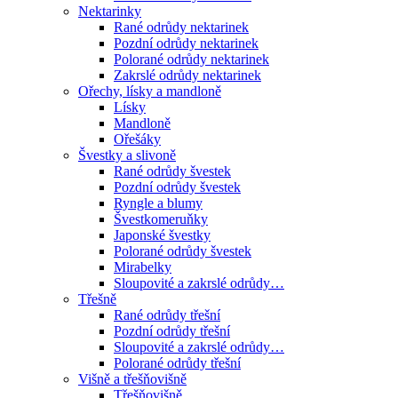
Nektarinky
Rané odrůdy nektarinek
Pozdní odrůdy nektarinek
Polorané odrůdy nektarinek
Zakrslé odrůdy nektarinek
Ořechy, lísky a mandloně
Lísky
Mandloně
Ořešáky
Švestky a slivoně
Rané odrůdy švestek
Pozdní odrůdy švestek
Ryngle a blumy
Švestkomeruňky
Japonské švestky
Polorané odrůdy švestek
Mirabelky
Sloupovité a zakrslé odrůdy…
Třešně
Rané odrůdy třešní
Pozdní odrůdy třešní
Sloupovité a zakrslé odrůdy…
Polorané odrůdy třešní
Višně a třešňovišně
Třešňovišně