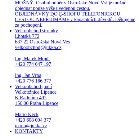
MOŽNÝ. Osobní odběr v Ostrožské Nové Vsi je možné
objednat pouze výše uvedenou cestou.
OBJEDNÁVKY DO E-SHOPU TELEFONICKOU
CESTOU NEPŘIJÍMÁME z kapacitních důvodů. Děkujeme
za pochopení.
Velkoobchod stromky
Lhotská 772
687 22 Ostrožská Nová Ves
velkoobchod@jukka.cz
Ing. Marek Mojdl
+420 774 647 197
Ing. Jan Vrba
+420 776 166 377
Velkoobchod jmelí
Velkotržnice Lipence
K Radotínu 492
156 00 Praha-Lipence
Mario Keck
+420 608 004 377
mario@jukka.cz
KONTAKTY