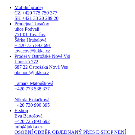
Mobilní prodej
CZ +420 775 750 377
SK +421 33 20 289 20
Prodejna Tovačov
ulice Podvalí
751 01 Tovačov
Šárka Hrabalová
+ 420 725 893 691
tovacov@jukka.cz
Prodej v Ostrožské Nové Vsi
Lhotská 772
687 22 Ostrožská Nová Ves
obchod@jukka.cz
Tamara Matoušková
+420 773 538 377
Nikola Kotačková
+420 730 990 395
E-shop
Eva Bartošová
+420 725 893 692
info@jukka.cz
OSOBNÍ ODBĚR OBJEDNANÝ PŘES E-SHOP NENÍ