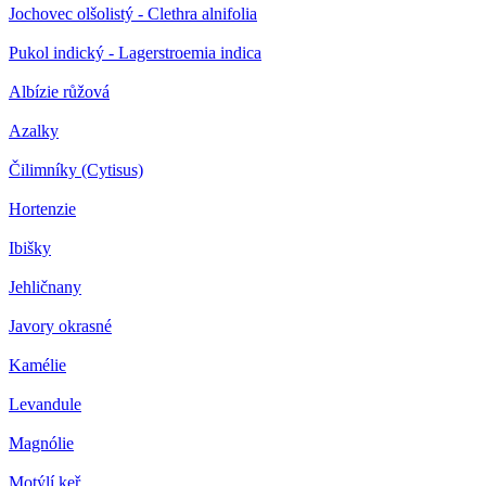
Jochovec olšolistý - Clethra alnifolia
Pukol indický - Lagerstroemia indica
Albízie růžová
Azalky
Čilimníky (Cytisus)
Hortenzie
Ibišky
Jehličnany
Javory okrasné
Kamélie
Levandule
Magnólie
Motýlí keř