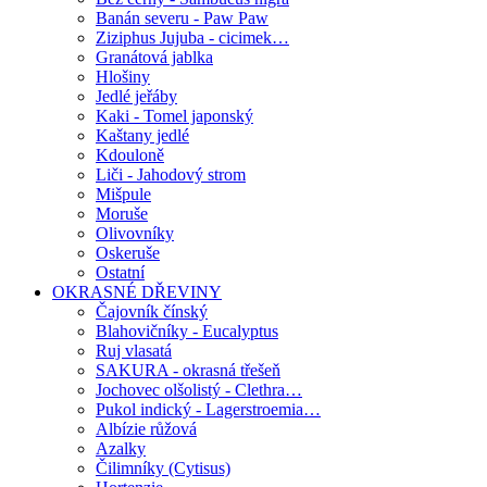
Banán severu - Paw Paw
Ziziphus Jujuba - cicimek…
Granátová jablka
Hlošiny
Jedlé jeřáby
Kaki - Tomel japonský
Kaštany jedlé
Kdouloně
Liči - Jahodový strom
Mišpule
Moruše
Olivovníky
Oskeruše
Ostatní
OKRASNÉ DŘEVINY
Čajovník čínský
Blahovičníky - Eucalyptus
Ruj vlasatá
SAKURA - okrasná třešeň
Jochovec olšolistý - Clethra…
Pukol indický - Lagerstroemia…
Albízie růžová
Azalky
Čilimníky (Cytisus)