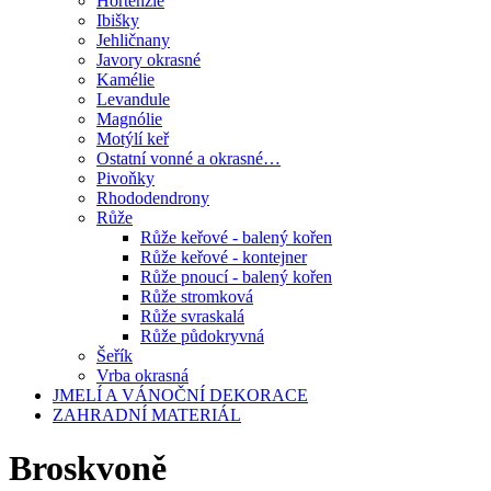
Hortenzie
Ibišky
Jehličnany
Javory okrasné
Kamélie
Levandule
Magnólie
Motýlí keř
Ostatní vonné a okrasné…
Pivoňky
Rhododendrony
Růže
Růže keřové - balený kořen
Růže keřové - kontejner
Růže pnoucí - balený kořen
Růže stromková
Růže svraskalá
Růže půdokryvná
Šeřík
Vrba okrasná
JMELÍ A VÁNOČNÍ DEKORACE
ZAHRADNÍ MATERIÁL
Broskvoně