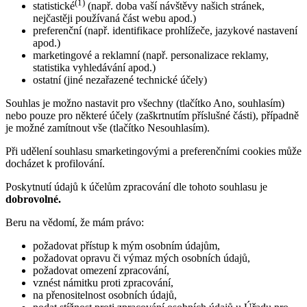
(1)
statistické
(např. doba vaší návštěvy našich stránek,
nejčastěji používaná část webu apod.)
preferenční (např. identifikace prohlížeče, jazykové nastavení
apod.)
marketingové a reklamní (např. personalizace reklamy,
statistika vyhledávání apod.)
ostatní (jiné nezařazené technické účely)
Souhlas je možno nastavit pro všechny (tlačítko Ano, souhlasím)
nebo pouze pro některé účely (zaškrtnutím příslušné části), případně
je možné zamítnout vše (tlačítko Nesouhlasím).
Při udělení souhlasu smarketingovými a preferenčními cookies může
docházet k profilování.
Poskytnutí údajů k účelům zpracování dle tohoto souhlasu je
dobrovolné.
Beru na vědomí, že mám právo:
požadovat přístup k mým osobním údajům,
požadovat opravu či výmaz mých osobních údajů,
požadovat omezení zpracování,
vznést námitku proti zpracování,
na přenositelnost osobních údajů,