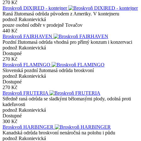
270 Kč
Broskvoň DIXIRED - kontejner
Raná žlutomasá odrůda původem z Ameriky. V kontejneru
podnož Rakonievická
pouze osobní odběr v prodejně Tovačov
440 Kč
Broskvoň FAIRHAVEN
Pozdní žlutomasá odrůda vhodná pro přímý konzum i konzervaci
podnož Rakonievická
Dostupné
270 Kč
Broskvoň FLAMINGO
Slovenská pozdní žutomasá odrůda broskvoní
podnož Rakonievická
Dostupné
270 Kč
Broskvoň FRUTERIA
Středně raná odrůda se sladkými bělomasými plody, odolná proti
kadeřavosti
podnož Rakonievická
Dostupné
300 Kč
Broskvoň HARBINGER
Kanadská odrůda broskvoní nenáročná na polohu i půdu
podnož Rakonievická