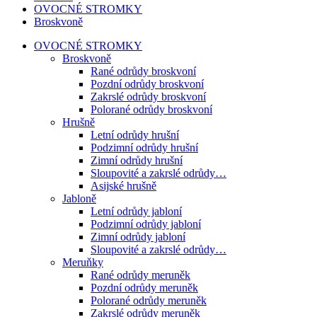
OVOCNÉ STROMKY
Broskvoně
OVOCNÉ STROMKY
Broskvoně
Rané odrůdy broskvoní
Pozdní odrůdy broskvoní
Zakrslé odrůdy broskvoní
Polorané odrůdy broskvoní
Hrušně
Letní odrůdy hrušní
Podzimní odrůdy hrušní
Zimní odrůdy hrušní
Sloupovité a zakrslé odrůdy…
Asijské hrušně
Jabloně
Letní odrůdy jabloní
Podzimní odrůdy jabloní
Zimní odrůdy jabloní
Sloupovité a zakrslé odrůdy…
Meruňky
Rané odrůdy meruněk
Pozdní odrůdy meruněk
Polorané odrůdy meruněk
Zakrslé odrůdy meruněk