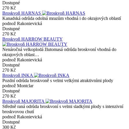
Dostupné
270 Kč
Broskvoň HARNAS
Kanadská odrůda odolná mrazům vhodná i do okrajových oblastí
podnož Rakonievická
Dostupné
270 Kč
Broskvoň HARROW BEAUTY
Nenáročná velkoplodá žlutomasá odrůda broskvoní vhodná do
okrajových oblast…
podnož Rakonievická
Dostupné
270 Kč
Broskvoň INKA
Pozdní odrůda broskvoně s velmi velkými atraktivními plody
podnož Montclar
Dostupné
270 Kč
Broskvoň MAJORITA
Středně raná odrůda broskvoní s velmi sladkými plody s intenzivní
broskvovou chutí
podnož Rakonievická
Dostupné
300 Kč