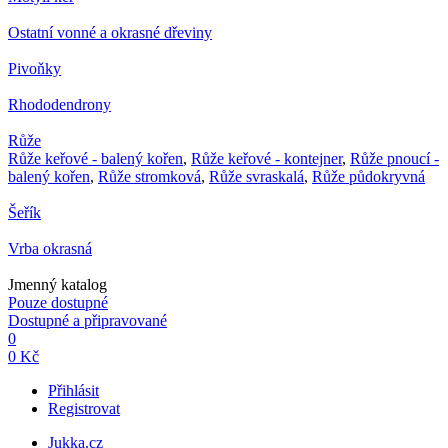
Ostatní vonné a okrasné dřeviny
Pivoňky
Rhododendrony
Růže
Růže keřové - balený kořen
,
Růže keřové - kontejner
,
Růže pnoucí -
balený kořen
,
Růže stromková
,
Růže svraskalá
,
Růže půdokryvná
Šeřík
Vrba okrasná
Jmenný katalog
Pouze dostupné
Dostupné a připravované
0
0 Kč
Přihlásit
Registrovat
Jukka.cz