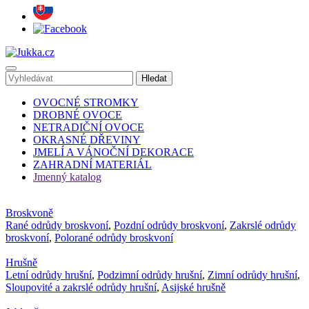
OVOCNÉ STROMKY
DROBNÉ OVOCE
NETRADIČNÍ OVOCE
OKRASNÉ DŘEVINY
JMELÍ A VÁNOČNÍ DEKORACE
ZAHRADNÍ MATERIÁL
Jmenný katalog
Broskvoně
Rané odrůdy broskvoní
,
Pozdní odrůdy broskvoní
,
Zakrslé odrůdy
broskvoní
,
Polorané odrůdy broskvoní
Hrušně
Letní odrůdy hrušní
,
Podzimní odrůdy hrušní
,
Zimní odrůdy hrušní
,
Sloupovité a zakrslé odrůdy hrušní
,
Asijské hrušně