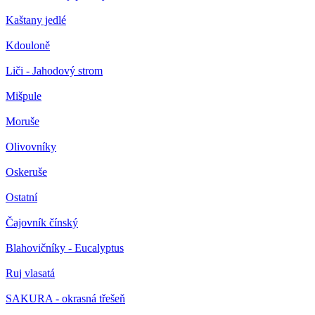
Kaštany jedlé
Kdouloně
Liči - Jahodový strom
Mišpule
Moruše
Olivovníky
Oskeruše
Ostatní
Čajovník čínský
Blahovičníky - Eucalyptus
Ruj vlasatá
SAKURA - okrasná třešeň