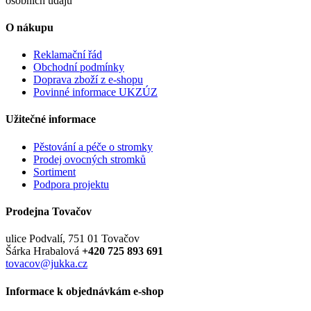
osobních údajů
O nákupu
Reklamační řád
Obchodní podmínky
Doprava zboží z e-shopu
Povinné informace UKZÚZ
Užitečné informace
Pěstování a péče o stromky
Prodej ovocných stromků
Sortiment
Podpora projektu
Prodejna Tovačov
ulice Podvalí, 751 01 Tovačov
Šárka Hrabalová
+420 725 893 691
tovacov@jukka.cz
Informace k objednávkám e-shop