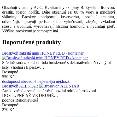
Obsahují vitaminy A, C, K, vitaminy skupiny B, kyselinu listovou,
draslík, fosfor, hořčík. Dále obsahují asi 88 % vody a množství
vlákniny. Broskve podporují krvetvorbu, posilují imunitu,
odvodňují, upravují peristaltiku a vylučování, zlepšují zvládání
stresu a uvolňují, vyrovnávají hladinu hormonů a hydratují pleť.
Většina broskvoní je samosprašná.
Doporučené produkty
Broskvoň zakrslá mini HONEY RED - kontejner
Středně raná zakrslá odrůda broskvoně s dekorativními červenými
listy, vhodná i k pěstov…
Dostupné
550 Kč
dostupnost
abecedně
nejlevnější
nejdražší
Broskvoň ALLSTAR
Atraktivně zbarvená nenáročná pozdní odrůda broskvoní
DOSTUPNÉ AŽ VE DRUHÉ…
podnož Rakonievická
Dostupné
270 Kč