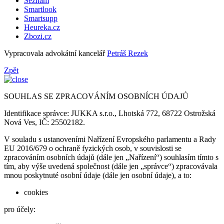
Seznam
Smartlook
Smartsupp
Heureka.cz
Zbozi.cz
Vypracovala advokátní kancelář
Petráš Rezek
Zpět
SOUHLAS SE ZPRACOVÁNÍM OSOBNÍCH ÚDAJŮ
Identifikace správce: JUKKA s.r.o., Lhotská 772, 68722 Ostrožská
Nová Ves, IČ: 25502182.
V souladu s ustanoveními Nařízení Evropského parlamentu a Rady
EU 2016/679 o ochraně fyzických osob, v souvislosti se
zpracováním osobních údajů (dále jen „Nařízení“) souhlasím tímto s
tím, aby výše uvedená společnost (dále jen „správce“) zpracovávala
mnou poskytnuté osobní údaje (dále jen osobní údaje), a to:
cookies
pro účely: