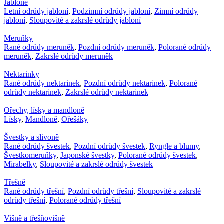
Jabloně
Letní odrůdy jabloní
,
Podzimní odrůdy jabloní
,
Zimní odrůdy
jabloní
,
Sloupovité a zakrslé odrůdy jabloní
Meruňky
Rané odrůdy meruněk
,
Pozdní odrůdy meruněk
,
Polorané odrůdy
meruněk
,
Zakrslé odrůdy meruněk
Nektarinky
Rané odrůdy nektarinek
,
Pozdní odrůdy nektarinek
,
Polorané
odrůdy nektarinek
,
Zakrslé odrůdy nektarinek
Ořechy, lísky a mandloně
Lísky
,
Mandloně
,
Ořešáky
Švestky a slivoně
Rané odrůdy švestek
,
Pozdní odrůdy švestek
,
Ryngle a blumy
,
Švestkomeruňky
,
Japonské švestky
,
Polorané odrůdy švestek
,
Mirabelky
,
Sloupovité a zakrslé odrůdy švestek
Třešně
Rané odrůdy třešní
,
Pozdní odrůdy třešní
,
Sloupovité a zakrslé
odrůdy třešní
,
Polorané odrůdy třešní
Višně a třešňovišně