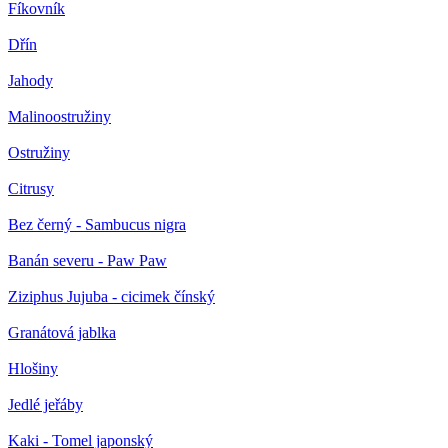
Fíkovník
Dřín
Jahody
Malinoostružiny
Ostružiny
Citrusy
Bez černý - Sambucus nigra
Banán severu - Paw Paw
Ziziphus Jujuba - cicimek čínský
Granátová jablka
Hlošiny
Jedlé jeřáby
Kaki - Tomel japonský