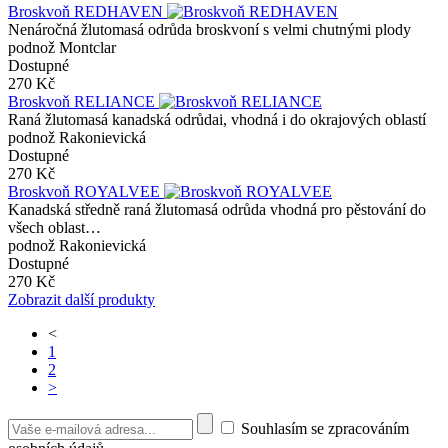
Broskvoň REDHAVEN
Nenáročná žlutomasá odrůda broskvoní s velmi chutnými plody
podnož Montclar
Dostupné
270 Kč
Broskvoň RELIANCE
Raná žlutomasá kanadská odrůdai, vhodná i do okrajových oblastí
podnož Rakonievická
Dostupné
270 Kč
Broskvoň ROYALVEE
Kanadská středně raná žlutomasá odrůda vhodná pro pěstování do
všech oblast…
podnož Rakonievická
Dostupné
270 Kč
Zobrazit další produkty
<
1
2
>
Souhlasím se zpracováním