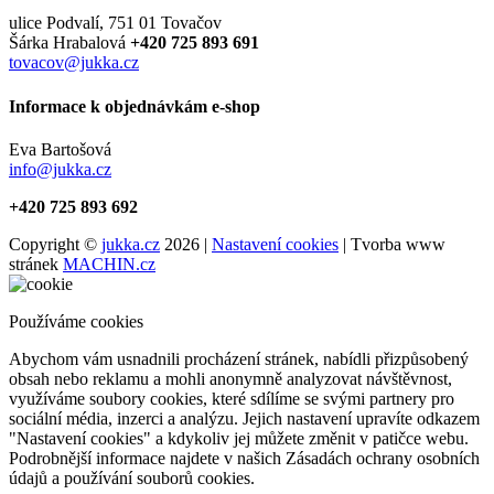
ulice Podvalí, 751 01 Tovačov
Šárka Hrabalová
+420 725 893 691
tovacov@jukka.cz
Informace k objednávkám e-shop
Eva Bartošová
info@jukka.cz
+420 725 893 692
Copyright ©
jukka.cz
2026 |
Nastavení cookies
| Tvorba www
stránek
MACHIN.cz
Používáme cookies
Abychom vám usnadnili procházení stránek, nabídli přizpůsobený
obsah nebo reklamu a mohli anonymně analyzovat návštěvnost,
využíváme soubory cookies, které sdílíme se svými partnery pro
sociální média, inzerci a analýzu. Jejich nastavení upravíte odkazem
"Nastavení cookies" a kdykoliv jej můžete změnit v patičce webu.
Podrobnější informace najdete v našich Zásadách ochrany osobních
údajů a používání souborů cookies.