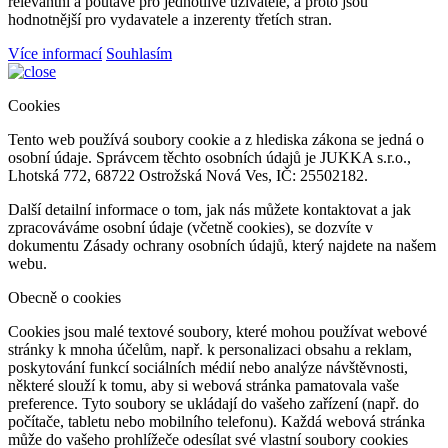
relevantní a poutavé pro jednotlivé uživatele, a proto jsou
hodnotnější pro vydavatele a inzerenty třetích stran.
Více informací
Souhlasím
Cookies
Tento web používá soubory cookie a z hlediska zákona se jedná o
osobní údaje. Správcem těchto osobních údajů je JUKKA s.r.o.,
Lhotská 772, 68722 Ostrožská Nová Ves, IČ: 25502182.
Další detailní informace o tom, jak nás můžete kontaktovat a jak
zpracováváme osobní údaje (včetně cookies), se dozvíte v
dokumentu Zásady ochrany osobních údajů, který najdete na našem
webu.
Obecně o cookies
Cookies jsou malé textové soubory, které mohou používat webové
stránky k mnoha účelům, např. k personalizaci obsahu a reklam,
poskytování funkcí sociálních médií nebo analýze návštěvnosti,
některé slouží k tomu, aby si webová stránka pamatovala vaše
preference. Tyto soubory se ukládají do vašeho zařízení (např. do
počítače, tabletu nebo mobilního telefonu). Každá webová stránka
může do vašeho prohlížeče odesílat své vlastní soubory cookies