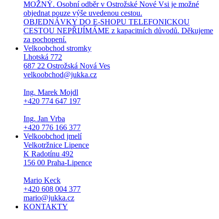
MOŽNÝ. Osobní odběr v Ostrožské Nové Vsi je možné
objednat pouze výše uvedenou cestou.
OBJEDNÁVKY DO E-SHOPU TELEFONICKOU
CESTOU NEPŘIJÍMÁME z kapacitních důvodů. Děkujeme
za pochopení.
Velkoobchod stromky
Lhotská 772
687 22 Ostrožská Nová Ves
velkoobchod@jukka.cz
Ing. Marek Mojdl
+420 774 647 197
Ing. Jan Vrba
+420 776 166 377
Velkoobchod jmelí
Velkotržnice Lipence
K Radotínu 492
156 00 Praha-Lipence
Mario Keck
+420 608 004 377
mario@jukka.cz
KONTAKTY