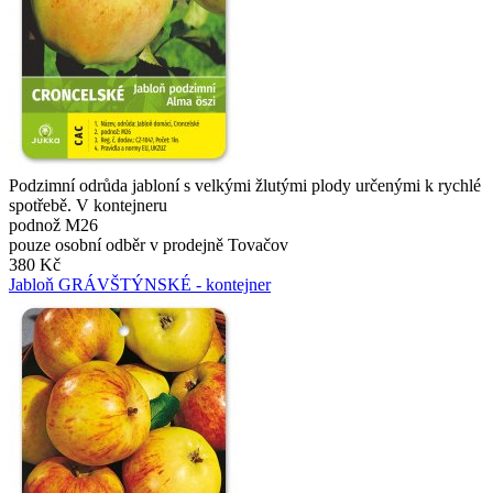
Podzimní odrůda jabloní s velkými žlutými plody určenými k rychlé
spotřebě. V kontejneru
podnož M26
pouze osobní odběr v prodejně Tovačov
380 Kč
Jabloň GRÁVŠTÝNSKÉ - kontejner