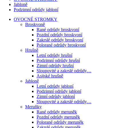
Jabloně
Podzimní odrůdy jabloní
OVOCNÉ STROMKY
Broskvoně
Rané odrůdy broskvoní
Pozdní odrůdy broskvoní
Zakrslé odrůdy broskvoní
Polorané odrůdy broskvoní
Hrušně
Letní odrůdy hrušní
Podzimní odrůdy hrušní
Zimní odrůdy hrušní
Sloupovité a zakrslé odrůdy…
Asijské hrušně
Jabloně
Letní odrůdy jabloní
Podzimní odrůdy jabloní
Zimní odrůdy jabloní
Sloupovité a zakrslé odrůdy…
Meruňky
Rané odrůdy meruněk
Pozdní odrůdy meruněk
Polorané odrůdy meruněk
Zakrslé odrůdy meruněk