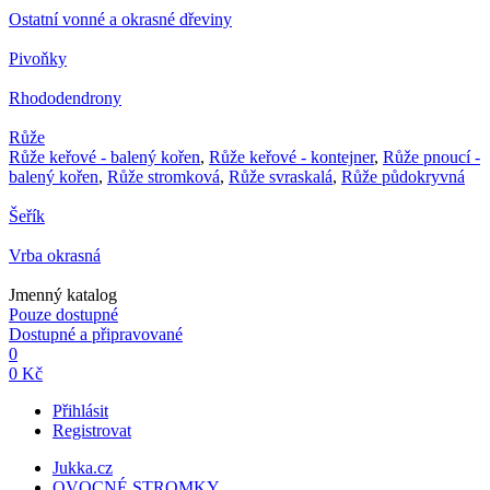
Ostatní vonné a okrasné dřeviny
Pivoňky
Rhododendrony
Růže
Růže keřové - balený kořen
,
Růže keřové - kontejner
,
Růže pnoucí -
balený kořen
,
Růže stromková
,
Růže svraskalá
,
Růže půdokryvná
Šeřík
Vrba okrasná
Jmenný katalog
Pouze dostupné
Dostupné a připravované
0
0 Kč
Přihlásit
Registrovat
Jukka.cz
OVOCNÉ STROMKY