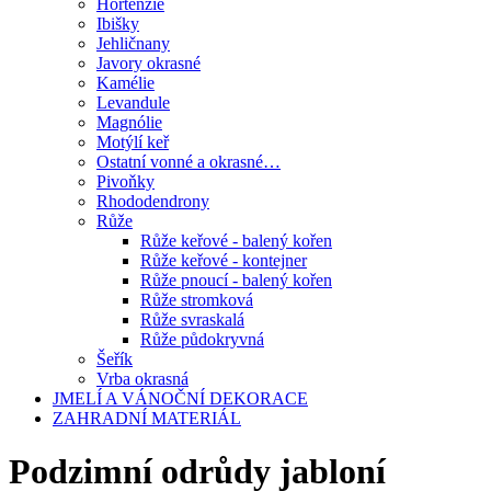
Hortenzie
Ibišky
Jehličnany
Javory okrasné
Kamélie
Levandule
Magnólie
Motýlí keř
Ostatní vonné a okrasné…
Pivoňky
Rhododendrony
Růže
Růže keřové - balený kořen
Růže keřové - kontejner
Růže pnoucí - balený kořen
Růže stromková
Růže svraskalá
Růže půdokryvná
Šeřík
Vrba okrasná
JMELÍ A VÁNOČNÍ DEKORACE
ZAHRADNÍ MATERIÁL
Podzimní odrůdy jabloní