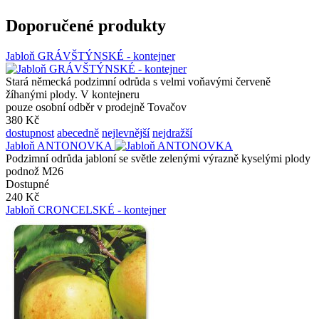
Doporučené produkty
Jabloň GRÁVŠTÝNSKÉ - kontejner
Stará německá podzimní odrůda s velmi voňavými červeně
žíhanými plody. V kontejneru
pouze osobní odběr v prodejně Tovačov
380 Kč
dostupnost
abecedně
nejlevnější
nejdražší
Jabloň ANTONOVKA
Podzimní odrůda jabloní se světle zelenými výrazně kyselými plody
podnož M26
Dostupné
240 Kč
Jabloň CRONCELSKÉ - kontejner