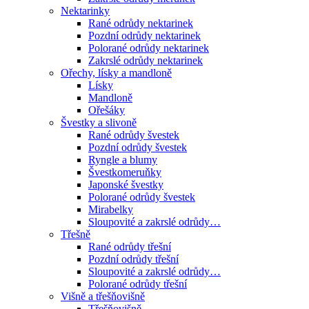
Nektarinky
Rané odrůdy nektarinek
Pozdní odrůdy nektarinek
Polorané odrůdy nektarinek
Zakrslé odrůdy nektarinek
Ořechy, lísky a mandloně
Lísky
Mandloně
Ořešáky
Švestky a slivoně
Rané odrůdy švestek
Pozdní odrůdy švestek
Ryngle a blumy
Švestkomeruňky
Japonské švestky
Polorané odrůdy švestek
Mirabelky
Sloupovité a zakrslé odrůdy…
Třešně
Rané odrůdy třešní
Pozdní odrůdy třešní
Sloupovité a zakrslé odrůdy…
Polorané odrůdy třešní
Višně a třešňovišně
Třešňovišně