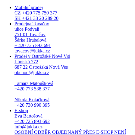
Mobilní prodej
CZ +420 775 750 377
SK +421 33 20 289 20
Prodejna Tovačov
ulice Podvalí
751 01 Tovačov
Šárka Hrabalová
+ 420 725 893 691
tovacov@jukka.cz
Prodej v Ostrožské Nové Vsi
Lhotská 772
687 22 Ostrožská Nová Ves
obchod@jukka.cz
Tamara Matoušková
+420 773 538 377
Nikola Kotačková
+420 730 990 395
E-shop
Eva Bartošová
+420 725 893 692
info@jukka.cz
OSOBNÍ ODBĚR OBJEDNANÝ PŘES E-SHOP NENÍ