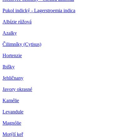
Pukol indický - Lagerstroemia indica
Albízie růžová
Azalky
Čilimníky (Cytisus)
Hortenzie
Ibišky
Jehličnany
Javory okrasné
Kamélie
Levandule
Magnólie
Motýlí keř