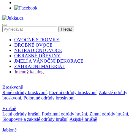
OVOCNÉ STROMKY
DROBNÉ OVOCE
NETRADIČNÍ OVOCE
OKRASNÉ DŘEVINY
JMELÍ A VÁNOČNÍ DEKORACE
ZAHRADNÍ MATERIÁL
Jmenný katalog
Broskvoně
Rané odrůdy broskvoní
,
Pozdní odrůdy broskvoní
,
Zakrslé odrůdy
broskvoní
,
Polorané odrůdy broskvoní
Hrušně
Letní odrůdy hrušní
,
Podzimní odrůdy hrušní
,
Zimní odrůdy hrušní
,
Sloupovité a zakrslé odrůdy hrušní
,
Asijské hrušně
Jabloně