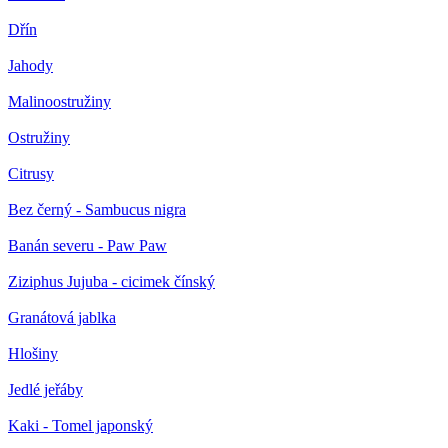
Dřín
Jahody
Malinoostružiny
Ostružiny
Citrusy
Bez černý - Sambucus nigra
Banán severu - Paw Paw
Ziziphus Jujuba - cicimek čínský
Granátová jablka
Hlošiny
Jedlé jeřáby
Kaki - Tomel japonský