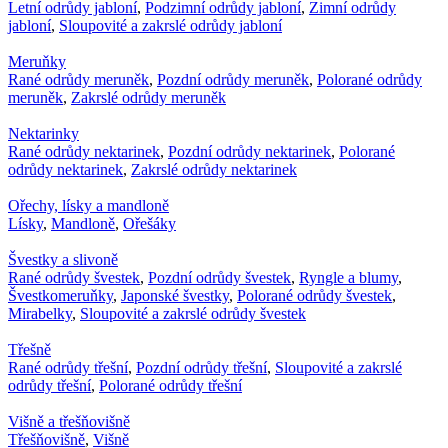
Letní odrůdy jabloní
,
Podzimní odrůdy jabloní
,
Zimní odrůdy
jabloní
,
Sloupovité a zakrslé odrůdy jabloní
Meruňky
Rané odrůdy meruněk
,
Pozdní odrůdy meruněk
,
Polorané odrůdy
meruněk
,
Zakrslé odrůdy meruněk
Nektarinky
Rané odrůdy nektarinek
,
Pozdní odrůdy nektarinek
,
Polorané
odrůdy nektarinek
,
Zakrslé odrůdy nektarinek
Ořechy, lísky a mandloně
Lísky
,
Mandloně
,
Ořešáky
Švestky a slivoně
Rané odrůdy švestek
,
Pozdní odrůdy švestek
,
Ryngle a blumy
,
Švestkomeruňky
,
Japonské švestky
,
Polorané odrůdy švestek
,
Mirabelky
,
Sloupovité a zakrslé odrůdy švestek
Třešně
Rané odrůdy třešní
,
Pozdní odrůdy třešní
,
Sloupovité a zakrslé
odrůdy třešní
,
Polorané odrůdy třešní
Višně a třešňovišně
Třešňovišně
,
Višně