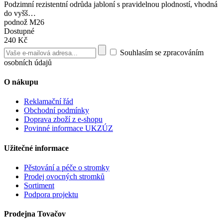
Podzimní rezistentní odrůda jabloní s pravidelnou plodností, vhodná
do vyšš…
podnož M26
Dostupné
240 Kč
Souhlasím se zpracováním
osobních údajů
O nákupu
Reklamační řád
Obchodní podmínky
Doprava zboží z e-shopu
Povinné informace UKZÚZ
Užitečné informace
Pěstování a péče o stromky
Prodej ovocných stromků
Sortiment
Podpora projektu
Prodejna Tovačov