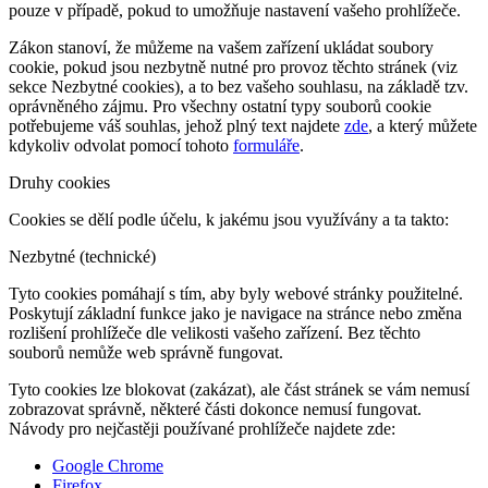
pouze v případě, pokud to umožňuje nastavení vašeho prohlížeče.
Zákon stanoví, že můžeme na vašem zařízení ukládat soubory
cookie, pokud jsou nezbytně nutné pro provoz těchto stránek (viz
sekce Nezbytné cookies), a to bez vašeho souhlasu, na základě tzv.
oprávněného zájmu. Pro všechny ostatní typy souborů cookie
potřebujeme váš souhlas, jehož plný text najdete
zde
, a který můžete
kdykoliv odvolat pomocí tohoto
formuláře
.
Druhy cookies
Cookies se dělí podle účelu, k jakému jsou využívány a ta takto:
Nezbytné (technické)
Tyto cookies pomáhají s tím, aby byly webové stránky použitelné.
Poskytují základní funkce jako je navigace na stránce nebo změna
rozlišení prohlížeče dle velikosti vašeho zařízení. Bez těchto
souborů nemůže web správně fungovat.
Tyto cookies lze blokovat (zakázat), ale část stránek se vám nemusí
zobrazovat správně, některé části dokonce nemusí fungovat.
Návody pro nejčastěji používané prohlížeče najdete zde:
Google Chrome
Firefox