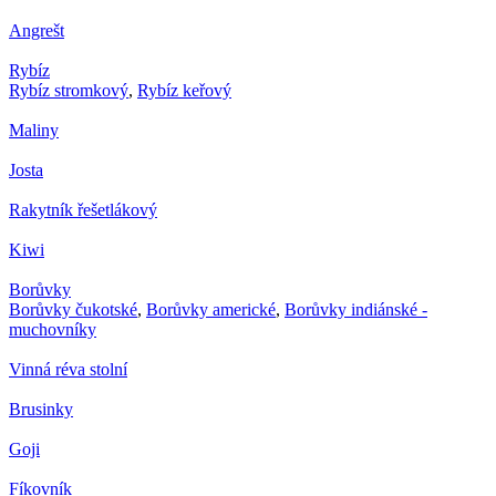
Angrešt
Rybíz
Rybíz stromkový
,
Rybíz keřový
Maliny
Josta
Rakytník řešetlákový
Kiwi
Borůvky
Borůvky čukotské
,
Borůvky americké
,
Borůvky indiánské -
muchovníky
Vinná réva stolní
Brusinky
Goji
Fíkovník