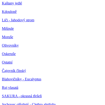
Kaštany jedlé
Kdouloně
Liči - Jahodový strom
Mišpule
Moruše
Olivovníky
Oskeruše
Ostatní
Čajovník čínský
Blahovičníky - Eucalyptus
Ruj vlasatá
SAKURA - okrasná třešeň
Jochovec olšolistý - Clethra alnifolia