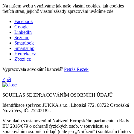
Na našem webu využíváme jak naše vlastní cookies, tak cookies
třetích stran, jejichž vlastní zásady zpracování uvádíme zde:
Facebook
Google
LinkedIn
Seznam
Smartlook
Smartsupp
Heureka.cz
Zbozi.cz
Vypracovala advokátní kancelář
Petráš Rezek
Zpět
SOUHLAS SE ZPRACOVÁNÍM OSOBNÍCH ÚDAJŮ
Identifikace správce: JUKKA s.r.o., Lhotská 772, 68722 Ostrožská
Nová Ves, IČ: 25502182.
V souladu s ustanoveními Nařízení Evropského parlamentu a Rady
EU 2016/679 o ochraně fyzických osob, v souvislosti se
zpracováním osobních údajů (dále jen „Nařízení“) souhlasím tímto s