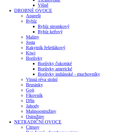
Višně
DROBNÉ OVOCE
Angrešt
Rybíz
Rybíz stromkový
Rybíz keřový
Maliny
Josta
Rakytník řešetlákový
Kiwi
Borůvky
Borůvky čukotské
Borůvky americké
Borůvky indiánské - muchovníky
Vinná réva stolní
Brusinky
Goji
Fíkovník
Dřín
Jahody
Malinoostružiny
Ostružiny
NETRADIČNÍ OVOCE
Citrusy