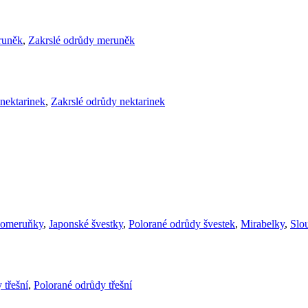
runěk
,
Zakrslé odrůdy meruněk
nektarinek
,
Zakrslé odrůdy nektarinek
komeruňky
,
Japonské švestky
,
Polorané odrůdy švestek
,
Mirabelky
,
Slou
 třešní
,
Polorané odrůdy třešní