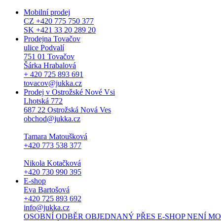
Mobilní prodej
CZ +420 775 750 377
SK +421 33 20 289 20
Prodejna Tovačov
ulice Podvalí
751 01 Tovačov
Šárka Hrabalová
+ 420 725 893 691
tovacov@jukka.cz
Prodej v Ostrožské Nové Vsi
Lhotská 772
687 22 Ostrožská Nová Ves
obchod@jukka.cz
Tamara Matoušková
+420 773 538 377
Nikola Kotačková
+420 730 990 395
E-shop
Eva Bartošová
+420 725 893 692
info@jukka.cz
OSOBNÍ ODBĚR OBJEDNANÝ PŘES E-SHOP NENÍ MOŽNÝ. Osob