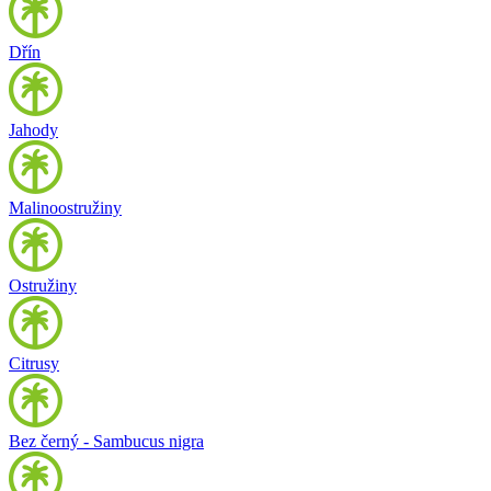
Dřín
Jahody
Malinoostružiny
Ostružiny
Citrusy
Bez černý - Sambucus nigra