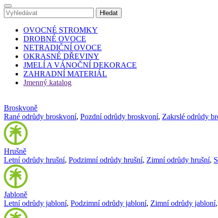
OVOCNÉ STROMKY
DROBNÉ OVOCE
NETRADIČNÍ OVOCE
OKRASNÉ DŘEVINY
JMELÍ A VÁNOČNÍ DEKORACE
ZAHRADNÍ MATERIÁL
Jmenný katalog
Broskvoně
Rané odrůdy broskvoní
,
Pozdní odrůdy broskvoní
,
Zakrslé odrůdy b
Hrušně
Letní odrůdy hrušní
,
Podzimní odrůdy hrušní
,
Zimní odrůdy hrušní
,
S
Jabloně
Letní odrůdy jabloní
,
Podzimní odrůdy jabloní
,
Zimní odrůdy jabloní