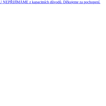
JÍMÁME z kapacitních důvodů. Děkujeme za pochopení.