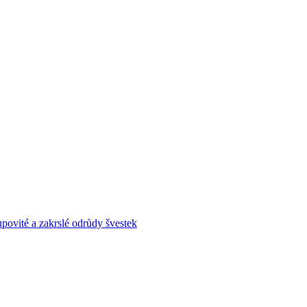
povité a zakrslé odrůdy švestek