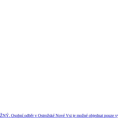
ní odběr v Ostrožské Nové Vsi je možné objednat pouze výše