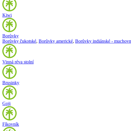
Kiwi
Borůvky
Borůvky čukotské
,
Borůvky americké
,
Borůvky indiánské - muchovn
Vinná réva stolní
Brusinky
Goji
Fíkovník