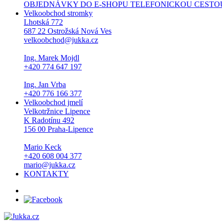
OBJEDNÁVKY DO E-SHOPU TELEFONICKOU CESTOU NEPŘI
Velkoobchod stromky
Lhotská 772
687 22 Ostrožská Nová Ves
velkoobchod@jukka.cz
Ing. Marek Mojdl
+420 774 647 197
Ing. Jan Vrba
+420 776 166 377
Velkoobchod jmelí
Velkotržnice Lipence
K Radotínu 492
156 00 Praha-Lipence
Mario Keck
+420 608 004 377
mario@jukka.cz
KONTAKTY