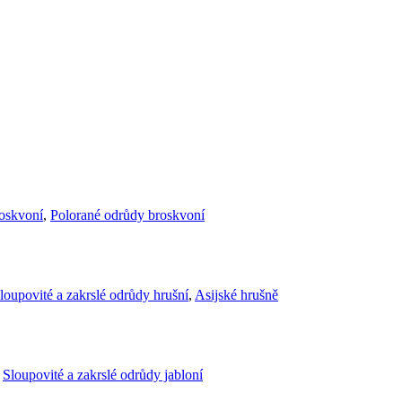
roskvoní
,
Polorané odrůdy broskvoní
loupovité a zakrslé odrůdy hrušní
,
Asijské hrušně
,
Sloupovité a zakrslé odrůdy jabloní