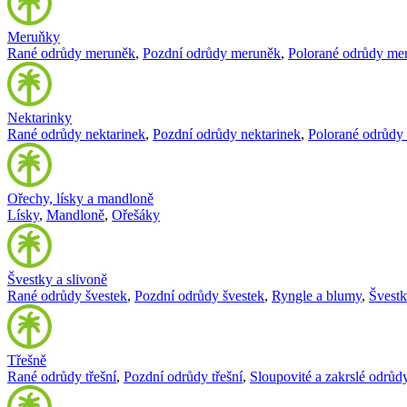
Meruňky
Rané odrůdy meruněk
,
Pozdní odrůdy meruněk
,
Polorané odrůdy me
Nektarinky
Rané odrůdy nektarinek
,
Pozdní odrůdy nektarinek
,
Polorané odrůdy 
Ořechy, lísky a mandloně
Lísky
,
Mandloně
,
Ořešáky
Švestky a slivoně
Rané odrůdy švestek
,
Pozdní odrůdy švestek
,
Ryngle a blumy
,
Švest
Třešně
Rané odrůdy třešní
,
Pozdní odrůdy třešní
,
Sloupovité a zakrslé odrůdy