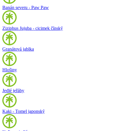
Banán severu - Paw Paw
Ziziphus Jujuba - cicimek čínský
Granátová jablka
Hlošiny
Jedlé jeřáby
Kaki - Tomel japonský