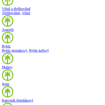
Višně a třešňovišně
Třešňovišně
,
Višně
Angrešt
Rybíz
Rybíz stromkový
,
Rybíz keřový
Maliny
Josta
Rakytník řešetlákový