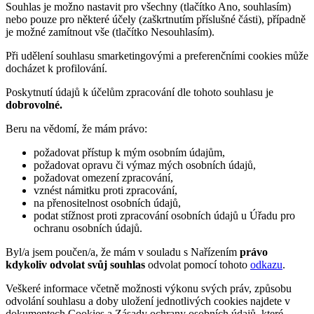
Souhlas je možno nastavit pro všechny (tlačítko Ano, souhlasím)
nebo pouze pro některé účely (zaškrtnutím příslušné části), případně
je možné zamítnout vše (tlačítko Nesouhlasím).
Při udělení souhlasu smarketingovými a preferenčními cookies může
docházet k profilování.
Poskytnutí údajů k účelům zpracování dle tohoto souhlasu je
dobrovolné.
Beru na vědomí, že mám právo:
požadovat přístup k mým osobním údajům,
požadovat opravu či výmaz mých osobních údajů,
požadovat omezení zpracování,
vznést námitku proti zpracování,
na přenositelnost osobních údajů,
podat stížnost proti zpracování osobních údajů u Úřadu pro
ochranu osobních údajů.
Byl/a jsem poučen/a, že mám v souladu s Nařízením
právo
kdykoliv odvolat svůj souhlas
odvolat pomocí tohoto
odkazu
.
Veškeré informace včetně možnosti výkonu svých práv, způsobu
odvolání souhlasu a doby uložení jednotlivých cookies najdete v
dokumentech Cookies a Zásady ochrany osobních údajů, které