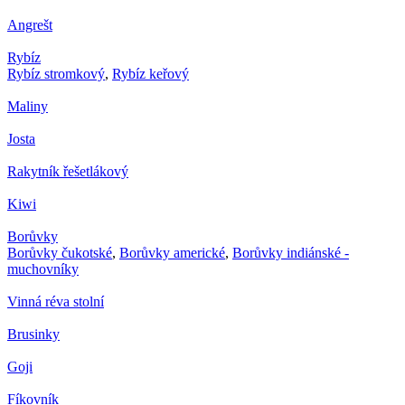
Angrešt
Rybíz
Rybíz stromkový
,
Rybíz keřový
Maliny
Josta
Rakytník řešetlákový
Kiwi
Borůvky
Borůvky čukotské
,
Borůvky americké
,
Borůvky indiánské -
muchovníky
Vinná réva stolní
Brusinky
Goji
Fíkovník