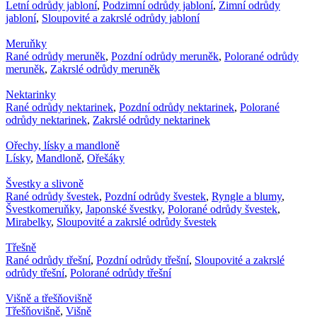
Letní odrůdy jabloní
,
Podzimní odrůdy jabloní
,
Zimní odrůdy
jabloní
,
Sloupovité a zakrslé odrůdy jabloní
Meruňky
Rané odrůdy meruněk
,
Pozdní odrůdy meruněk
,
Polorané odrůdy
meruněk
,
Zakrslé odrůdy meruněk
Nektarinky
Rané odrůdy nektarinek
,
Pozdní odrůdy nektarinek
,
Polorané
odrůdy nektarinek
,
Zakrslé odrůdy nektarinek
Ořechy, lísky a mandloně
Lísky
,
Mandloně
,
Ořešáky
Švestky a slivoně
Rané odrůdy švestek
,
Pozdní odrůdy švestek
,
Ryngle a blumy
,
Švestkomeruňky
,
Japonské švestky
,
Polorané odrůdy švestek
,
Mirabelky
,
Sloupovité a zakrslé odrůdy švestek
Třešně
Rané odrůdy třešní
,
Pozdní odrůdy třešní
,
Sloupovité a zakrslé
odrůdy třešní
,
Polorané odrůdy třešní
Višně a třešňovišně
Třešňovišně
,
Višně