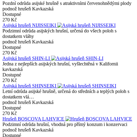
Pozdní odrůda asijské hrušně s atraktivními červenohnědými plody
podnož hrušeň Kavkazská
Dostupné
270 Kč
Asijská hrušeň NIJISSEIKI
Podzimní odrůda asijských hrušní, určená do všech poloh s
dostatkem vláhy
podnož hrušeň Kavkazská
Dostupné
270 Kč
Asijská hrušeň SHIN-LI
Jedna z nejlepších asijských hrušní, vyšlechtěná v Kalifornii
kavkazská
Dostupné
270 Kč
Asijská hrušeň SHINSEIKI
Letní odrůda asijské hrušně, určená do středních a teplých poloh s
dostatkem vlá…
podnož hrušeň Kavkazská
Dostupné
270 Kč
Hrušeň BOSCOVA LAHVICE
Podzimní odrůda hrušní, vhodná pro přímý konzum i konzervaci
podnož hrušeň Kavkazská
Dostupné