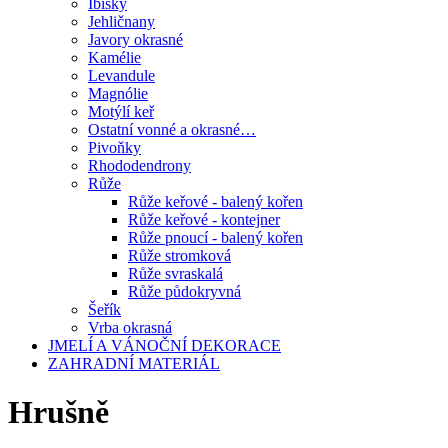
Ibišky
Jehličnany
Javory okrasné
Kamélie
Levandule
Magnólie
Motýlí keř
Ostatní vonné a okrasné…
Pivoňky
Rhododendrony
Růže
Růže keřové - balený kořen
Růže keřové - kontejner
Růže pnoucí - balený kořen
Růže stromková
Růže svraskalá
Růže půdokryvná
Šeřík
Vrba okrasná
JMELÍ A VÁNOČNÍ DEKORACE
ZAHRADNÍ MATERIÁL
Hrušně