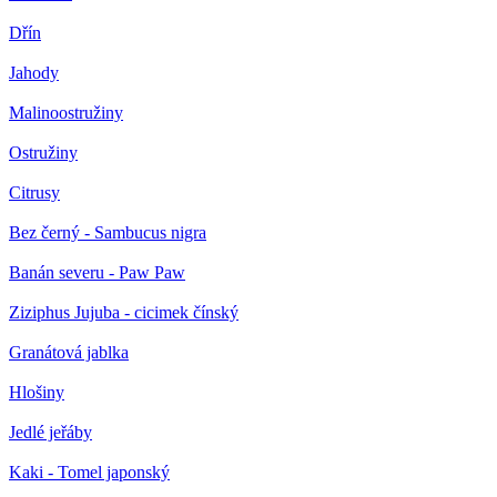
Dřín
Jahody
Malinoostružiny
Ostružiny
Citrusy
Bez černý - Sambucus nigra
Banán severu - Paw Paw
Ziziphus Jujuba - cicimek čínský
Granátová jablka
Hlošiny
Jedlé jeřáby
Kaki - Tomel japonský