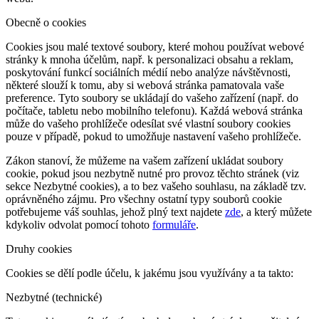
Obecně o cookies
Cookies jsou malé textové soubory, které mohou používat webové
stránky k mnoha účelům, např. k personalizaci obsahu a reklam,
poskytování funkcí sociálních médií nebo analýze návštěvnosti,
některé slouží k tomu, aby si webová stránka pamatovala vaše
preference. Tyto soubory se ukládají do vašeho zařízení (např. do
počítače, tabletu nebo mobilního telefonu). Každá webová stránka
může do vašeho prohlížeče odesílat své vlastní soubory cookies
pouze v případě, pokud to umožňuje nastavení vašeho prohlížeče.
Zákon stanoví, že můžeme na vašem zařízení ukládat soubory
cookie, pokud jsou nezbytně nutné pro provoz těchto stránek (viz
sekce Nezbytné cookies), a to bez vašeho souhlasu, na základě tzv.
oprávněného zájmu. Pro všechny ostatní typy souborů cookie
potřebujeme váš souhlas, jehož plný text najdete
zde
, a který můžete
kdykoliv odvolat pomocí tohoto
formuláře
.
Druhy cookies
Cookies se dělí podle účelu, k jakému jsou využívány a ta takto:
Nezbytné (technické)