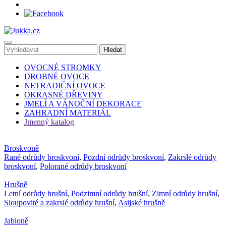
OVOCNÉ STROMKY
DROBNÉ OVOCE
NETRADIČNÍ OVOCE
OKRASNÉ DŘEVINY
JMELÍ A VÁNOČNÍ DEKORACE
ZAHRADNÍ MATERIÁL
Jmenný katalog
Broskvoně
Rané odrůdy broskvoní
,
Pozdní odrůdy broskvoní
,
Zakrslé odrůdy
broskvoní
,
Polorané odrůdy broskvoní
Hrušně
Letní odrůdy hrušní
,
Podzimní odrůdy hrušní
,
Zimní odrůdy hrušní
,
Sloupovité a zakrslé odrůdy hrušní
,
Asijské hrušně
Jabloně