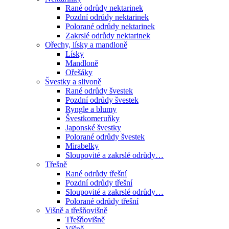
Rané odrůdy nektarinek
Pozdní odrůdy nektarinek
Polorané odrůdy nektarinek
Zakrslé odrůdy nektarinek
Ořechy, lísky a mandloně
Lísky
Mandloně
Ořešáky
Švestky a slivoně
Rané odrůdy švestek
Pozdní odrůdy švestek
Ryngle a blumy
Švestkomeruňky
Japonské švestky
Polorané odrůdy švestek
Mirabelky
Sloupovité a zakrslé odrůdy…
Třešně
Rané odrůdy třešní
Pozdní odrůdy třešní
Sloupovité a zakrslé odrůdy…
Polorané odrůdy třešní
Višně a třešňovišně
Třešňovišně
Višně