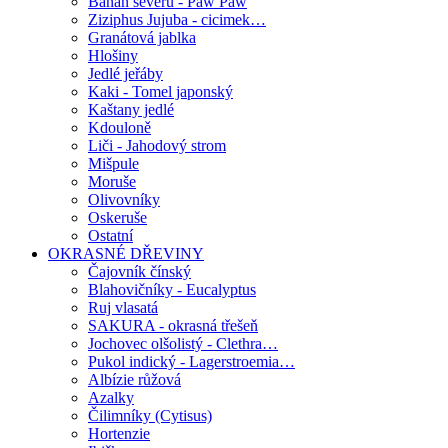
Banán severu - Paw Paw
Ziziphus Jujuba - cicimek…
Granátová jablka
Hlošiny
Jedlé jeřáby
Kaki - Tomel japonský
Kaštany jedlé
Kdouloně
Liči - Jahodový strom
Mišpule
Moruše
Olivovníky
Oskeruše
Ostatní
OKRASNÉ DŘEVINY
Čajovník čínský
Blahovičníky - Eucalyptus
Ruj vlasatá
SAKURA - okrasná třešeň
Jochovec olšolistý - Clethra…
Pukol indický - Lagerstroemia…
Albízie růžová
Azalky
Čilimníky (Cytisus)
Hortenzie