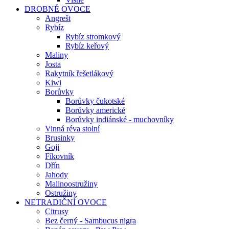
DROBNÉ OVOCE
Angrešt
Rybíz
Rybíz stromkový
Rybíz keřový
Maliny
Josta
Rakytník řešetlákový
Kiwi
Borůvky
Borůvky čukotské
Borůvky americké
Borůvky indiánské - muchovníky
Vinná réva stolní
Brusinky
Goji
Fíkovník
Dřín
Jahody
Malinoostružiny
Ostružiny
NETRADIČNÍ OVOCE
Citrusy
Bez černý - Sambucus nigra