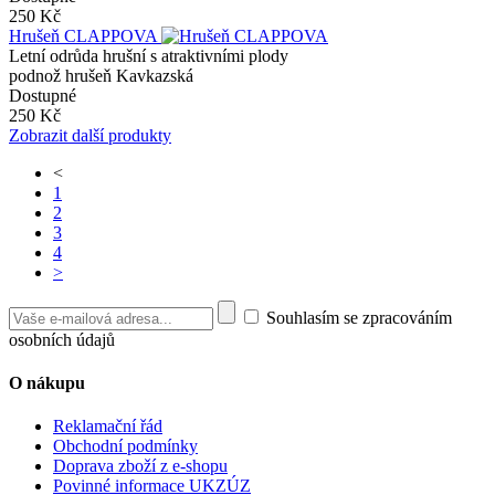
250 Kč
Hrušeň CLAPPOVA
Letní odrůda hrušní s atraktivními plody
podnož hrušeň Kavkazská
Dostupné
250 Kč
Zobrazit další produkty
<
1
2
3
4
>
Souhlasím se zpracováním
osobních údajů
O nákupu
Reklamační řád
Obchodní podmínky
Doprava zboží z e-shopu
Povinné informace UKZÚZ