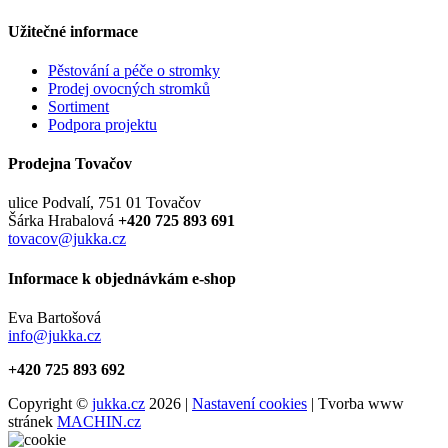
Užitečné informace
Pěstování a péče o stromky
Prodej ovocných stromků
Sortiment
Podpora projektu
Prodejna Tovačov
ulice Podvalí, 751 01 Tovačov
Šárka Hrabalová
+420 725 893 691
tovacov@jukka.cz
Informace k objednávkám e-shop
Eva Bartošová
info@jukka.cz
+420 725 893 692
Copyright ©
jukka.cz
2026 |
Nastavení cookies
| Tvorba www
stránek
MACHIN.cz