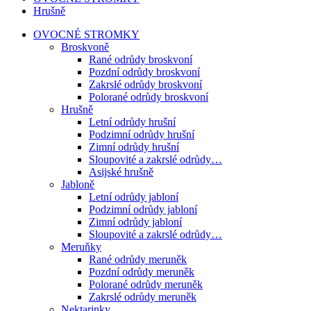
Hrušně
OVOCNÉ STROMKY
Broskvoně
Rané odrůdy broskvoní
Pozdní odrůdy broskvoní
Zakrslé odrůdy broskvoní
Polorané odrůdy broskvoní
Hrušně
Letní odrůdy hrušní
Podzimní odrůdy hrušní
Zimní odrůdy hrušní
Sloupovité a zakrslé odrůdy…
Asijské hrušně
Jabloně
Letní odrůdy jabloní
Podzimní odrůdy jabloní
Zimní odrůdy jabloní
Sloupovité a zakrslé odrůdy…
Meruňky
Rané odrůdy meruněk
Pozdní odrůdy meruněk
Polorané odrůdy meruněk
Zakrslé odrůdy meruněk
Nektarinky