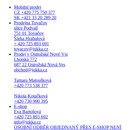
Mobilní prodej
CZ +420 775 750 377
SK +421 33 20 289 20
Prodejna Tovačov
ulice Podvalí
751 01 Tovačov
Šárka Hrabalová
+ 420 725 893 691
tovacov@jukka.cz
Prodej v Ostrožské Nové Vsi
Lhotská 772
687 22 Ostrožská Nová Ves
obchod@jukka.cz
Tamara Matoušková
+420 773 538 377
Nikola Kotačková
+420 730 990 395
E-shop
Eva Bartošová
+420 725 893 692
info@jukka.cz
OSOBNÍ ODBĚR OBJEDNANÝ PŘES E-SHOP NENÍ