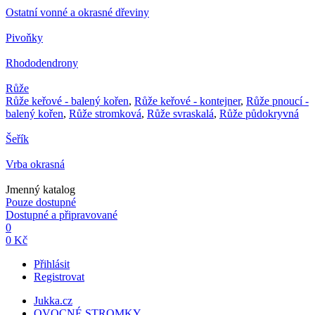
Ostatní vonné a okrasné dřeviny
Pivoňky
Rhododendrony
Růže
Růže keřové - balený kořen
,
Růže keřové - kontejner
,
Růže pnoucí -
balený kořen
,
Růže stromková
,
Růže svraskalá
,
Růže půdokryvná
Šeřík
Vrba okrasná
Jmenný katalog
Pouze dostupné
Dostupné a připravované
0
0 Kč
Přihlásit
Registrovat
Jukka.cz
OVOCNÉ STROMKY