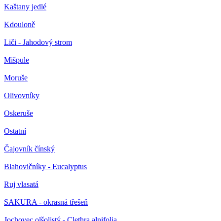
Kaštany jedlé
Kdouloně
Liči - Jahodový strom
Mišpule
Moruše
Olivovníky
Oskeruše
Ostatní
Čajovník čínský
Blahovičníky - Eucalyptus
Ruj vlasatá
SAKURA - okrasná třešeň
Jochovec olšolistý - Clethra alnifolia