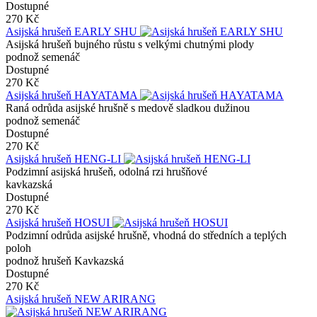
Dostupné
270 Kč
Asijská hrušeň EARLY SHU
Asijská hrušeň bujného růstu s velkými chutnými plody
podnož semenáč
Dostupné
270 Kč
Asijská hrušeň HAYATAMA
Raná odrůda asijské hrušně s medově sladkou dužinou
podnož semenáč
Dostupné
270 Kč
Asijská hrušeň HENG-LI
Podzimní asijská hrušeň, odolná rzi hrušňové
kavkazská
Dostupné
270 Kč
Asijská hrušeň HOSUI
Podzimní odrůda asijské hrušně, vhodná do středních a teplých
poloh
podnož hrušeň Kavkazská
Dostupné
270 Kč
Asijská hrušeň NEW ARIRANG