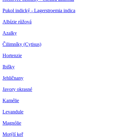
Pukol indický - Lagerstroemia indica
Albízie růžová
Azalky
Čilimníky (Cytisus)
Hortenzie
Ibišky
Jehličnany
Javory okrasné
Kamélie
Levandule
Magnólie
Motýlí keř