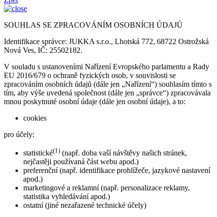
SOUHLAS SE ZPRACOVÁNÍM OSOBNÍCH ÚDAJŮ
Identifikace správce: JUKKA s.r.o., Lhotská 772, 68722 Ostrožská
Nová Ves, IČ: 25502182.
V souladu s ustanoveními Nařízení Evropského parlamentu a Rady
EU 2016/679 o ochraně fyzických osob, v souvislosti se
zpracováním osobních údajů (dále jen „Nařízení“) souhlasím tímto s
tím, aby výše uvedená společnost (dále jen „správce“) zpracovávala
mnou poskytnuté osobní údaje (dále jen osobní údaje), a to:
cookies
pro účely:
(1)
statistické
(např. doba vaší návštěvy našich stránek,
nejčastěji používaná část webu apod.)
preferenční (např. identifikace prohlížeče, jazykové nastavení
apod.)
marketingové a reklamní (např. personalizace reklamy,
statistika vyhledávání apod.)
ostatní (jiné nezařazené technické účely)