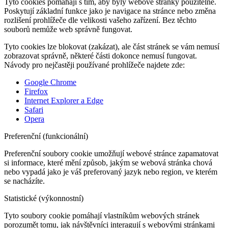
Tyto cookies pomáhají s tím, aby byly webové stránky použitelné.
Poskytují základní funkce jako je navigace na stránce nebo změna
rozlišení prohlížeče dle velikosti vašeho zařízení. Bez těchto
souborů nemůže web správně fungovat.
Tyto cookies lze blokovat (zakázat), ale část stránek se vám nemusí
zobrazovat správně, některé části dokonce nemusí fungovat.
Návody pro nejčastěji používané prohlížeče najdete zde:
Google Chrome
Firefox
Internet Explorer a Edge
Safari
Opera
Preferenční (funkcionální)
Preferenční soubory cookie umožňují webové stránce zapamatovat
si informace, které mění způsob, jakým se webová stránka chová
nebo vypadá jako je váš preferovaný jazyk nebo region, ve kterém
se nacházíte.
Statistické (výkonnostní)
Tyto soubory cookie pomáhají vlastníkům webových stránek
porozumět tomu, jak návštěvníci interagují s webovými stránkami