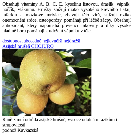
Obsahují vitaminy A, B, C, E, kyselinu listovou, draslík, vápník,
hořčík, vlákninu. Hrušky snižují riziko vysokého krevního tlaku,
infarktu a mozkové mrtvice, zbavují tělo virů, snižují riziko
onemocnění srdce, osteoporózy, pomáhají při léčbě zácpy. Obsahují
antioxidant, který napomáhá prevenci rakoviny a díky vysoké
hladině boru pomáhají k udržení vápníku v těle.
dostupnost
abecedně
nejlevnější
nejdražší
Asijská hrušeň CHOJURO
Raně zimní odrůda asijské hrušně, vysoce odolná mrazíkům i
strupovitosti
podnož Kavkazská