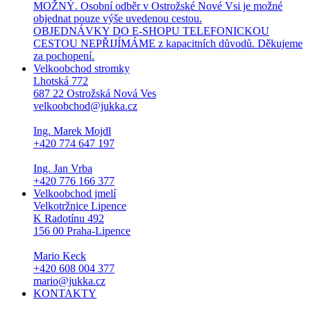
MOŽNÝ. Osobní odběr v Ostrožské Nové Vsi je možné
objednat pouze výše uvedenou cestou.
OBJEDNÁVKY DO E-SHOPU TELEFONICKOU
CESTOU NEPŘIJÍMÁME z kapacitních důvodů. Děkujeme
za pochopení.
Velkoobchod stromky
Lhotská 772
687 22 Ostrožská Nová Ves
velkoobchod@jukka.cz
Ing. Marek Mojdl
+420 774 647 197
Ing. Jan Vrba
+420 776 166 377
Velkoobchod jmelí
Velkotržnice Lipence
K Radotínu 492
156 00 Praha-Lipence
Mario Keck
+420 608 004 377
mario@jukka.cz
KONTAKTY