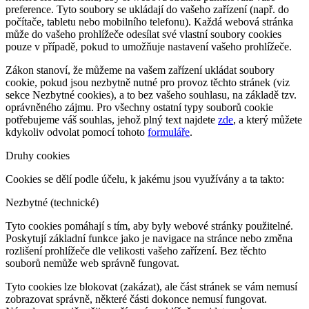
preference. Tyto soubory se ukládají do vašeho zařízení (např. do
počítače, tabletu nebo mobilního telefonu). Každá webová stránka
může do vašeho prohlížeče odesílat své vlastní soubory cookies
pouze v případě, pokud to umožňuje nastavení vašeho prohlížeče.
Zákon stanoví, že můžeme na vašem zařízení ukládat soubory
cookie, pokud jsou nezbytně nutné pro provoz těchto stránek (viz
sekce Nezbytné cookies), a to bez vašeho souhlasu, na základě tzv.
oprávněného zájmu. Pro všechny ostatní typy souborů cookie
potřebujeme váš souhlas, jehož plný text najdete
zde
, a který můžete
kdykoliv odvolat pomocí tohoto
formuláře
.
Druhy cookies
Cookies se dělí podle účelu, k jakému jsou využívány a ta takto:
Nezbytné (technické)
Tyto cookies pomáhají s tím, aby byly webové stránky použitelné.
Poskytují základní funkce jako je navigace na stránce nebo změna
rozlišení prohlížeče dle velikosti vašeho zařízení. Bez těchto
souborů nemůže web správně fungovat.
Tyto cookies lze blokovat (zakázat), ale část stránek se vám nemusí
zobrazovat správně, některé části dokonce nemusí fungovat.