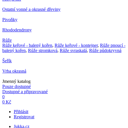
Ostatní vonné a okrasné dřeviny
Pivoňky
Rhododendrony
Růže
Růže keřové - balený kořen
,
Růže keřové - kontejner
,
Růže pnoucí -
balený kořen
,
Růže stromková
,
Růže svraskalá
,
Růže půdokryvná
Šeřík
Vrba okrasná
Jmenný katalog
Pouze dostupné
Dostupné a připravované
0
0 Kč
Přihlásit
Registrovat
Jukka.cz