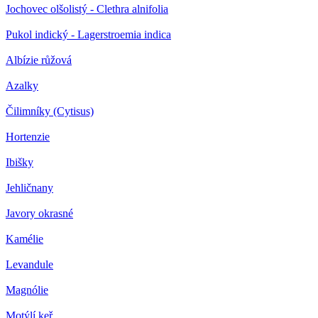
Jochovec olšolistý - Clethra alnifolia
Pukol indický - Lagerstroemia indica
Albízie růžová
Azalky
Čilimníky (Cytisus)
Hortenzie
Ibišky
Jehličnany
Javory okrasné
Kamélie
Levandule
Magnólie
Motýlí keř