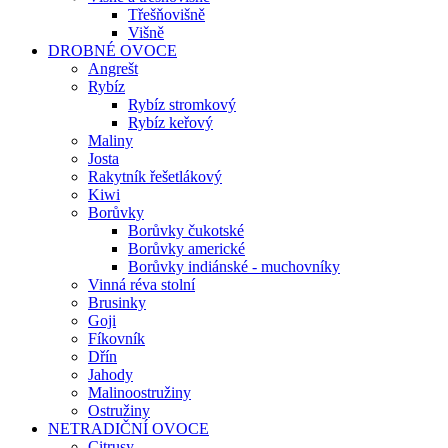
Třešňovišně
Višně
DROBNÉ OVOCE
Angrešt
Rybíz
Rybíz stromkový
Rybíz keřový
Maliny
Josta
Rakytník řešetlákový
Kiwi
Borůvky
Borůvky čukotské
Borůvky americké
Borůvky indiánské - muchovníky
Vinná réva stolní
Brusinky
Goji
Fíkovník
Dřín
Jahody
Malinoostružiny
Ostružiny
NETRADIČNÍ OVOCE
Citrusy