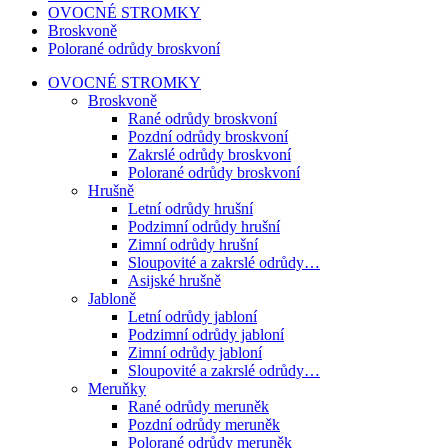
OVOCNÉ STROMKY
Broskvoně
Polorané odrůdy broskvoní
OVOCNÉ STROMKY
Broskvoně
Rané odrůdy broskvoní
Pozdní odrůdy broskvoní
Zakrslé odrůdy broskvoní
Polorané odrůdy broskvoní
Hrušně
Letní odrůdy hrušní
Podzimní odrůdy hrušní
Zimní odrůdy hrušní
Sloupovité a zakrslé odrůdy…
Asijské hrušně
Jabloně
Letní odrůdy jabloní
Podzimní odrůdy jabloní
Zimní odrůdy jabloní
Sloupovité a zakrslé odrůdy…
Meruňky
Rané odrůdy meruněk
Pozdní odrůdy meruněk
Polorané odrůdy meruněk