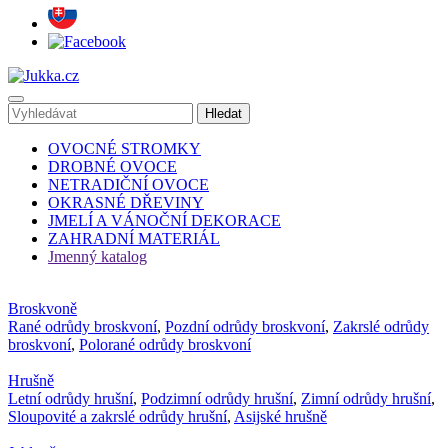
OVOCNÉ STROMKY
DROBNÉ OVOCE
NETRADIČNÍ OVOCE
OKRASNÉ DŘEVINY
JMELÍ A VÁNOČNÍ DEKORACE
ZAHRADNÍ MATERIÁL
Jmenný katalog
Broskvoně
Rané odrůdy broskvoní
,
Pozdní odrůdy broskvoní
,
Zakrslé odrůdy
broskvoní
,
Polorané odrůdy broskvoní
Hrušně
Letní odrůdy hrušní
,
Podzimní odrůdy hrušní
,
Zimní odrůdy hrušní
,
Sloupovité a zakrslé odrůdy hrušní
,
Asijské hrušně