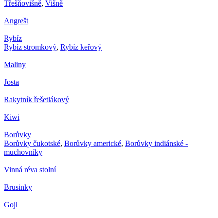
Třešňovišně
,
Višně
Angrešt
Rybíz
Rybíz stromkový
,
Rybíz keřový
Maliny
Josta
Rakytník řešetlákový
Kiwi
Borůvky
Borůvky čukotské
,
Borůvky americké
,
Borůvky indiánské -
muchovníky
Vinná réva stolní
Brusinky
Goji