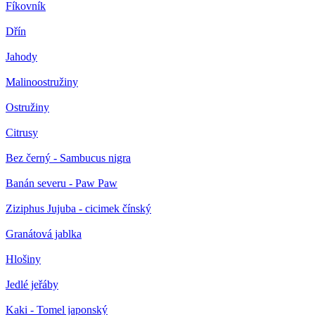
Fíkovník
Dřín
Jahody
Malinoostružiny
Ostružiny
Citrusy
Bez černý - Sambucus nigra
Banán severu - Paw Paw
Ziziphus Jujuba - cicimek čínský
Granátová jablka
Hlošiny
Jedlé jeřáby
Kaki - Tomel japonský