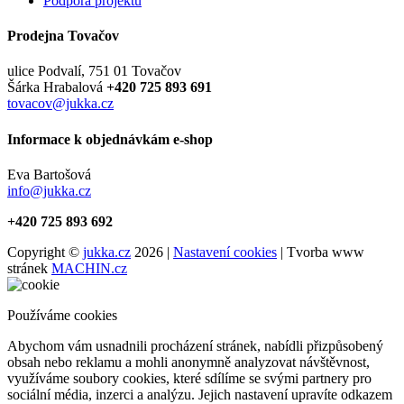
Podpora projektu
Prodejna Tovačov
ulice Podvalí, 751 01 Tovačov
Šárka Hrabalová
+420 725 893 691
tovacov@jukka.cz
Informace k objednávkám e-shop
Eva Bartošová
info@jukka.cz
+420 725 893 692
Copyright ©
jukka.cz
2026 |
Nastavení cookies
| Tvorba www
stránek
MACHIN.cz
Používáme cookies
Abychom vám usnadnili procházení stránek, nabídli přizpůsobený
obsah nebo reklamu a mohli anonymně analyzovat návštěvnost,
využíváme soubory cookies, které sdílíme se svými partnery pro
sociální média, inzerci a analýzu. Jejich nastavení upravíte odkazem