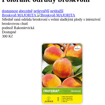
dostupnost
abecedně
nejlevnější
nejdražší
Broskvoň MAJORITA
Středně raná odrůda broskvoní s velmi sladkými plody s intenzivní
broskvovou chutí
podnož Rakonievická
Dostupné
300 Kč