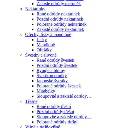
Zakrslé odrůdy meruněk
Nektarinky
Rané odrůdy nektarinek
Pozdní odrůdy nektarinek
Polorané odrůdy nektarinek
Zakrslé odrůdy nektarinek
Ořechy, lísky a mandloně
Lísky
Mandloně
Ořešáky
Švestky a slivoně
Rané odrůdy švestek
Pozdní odrůdy švestek
Ryngle a blumy
Švestkomeruňky
Japonské švestky
Polorané odrůdy švestek
Mirabelky
Sloupovité a zakrslé odrůdy…
Třešně
Rané odrůdy třešní
Pozdní odrůdy třešní
Sloupovité a zakrslé odrůdy…
Polorané odrůdy třešní
Višně a třešňovišně