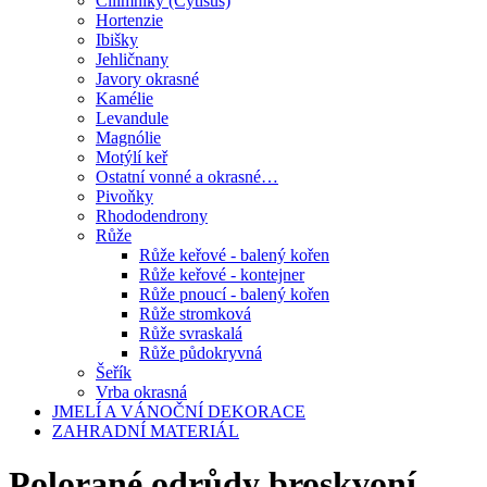
Čilimníky (Cytisus)
Hortenzie
Ibišky
Jehličnany
Javory okrasné
Kamélie
Levandule
Magnólie
Motýlí keř
Ostatní vonné a okrasné…
Pivoňky
Rhododendrony
Růže
Růže keřové - balený kořen
Růže keřové - kontejner
Růže pnoucí - balený kořen
Růže stromková
Růže svraskalá
Růže půdokryvná
Šeřík
Vrba okrasná
JMELÍ A VÁNOČNÍ DEKORACE
ZAHRADNÍ MATERIÁL
Polorané odrůdy broskvoní