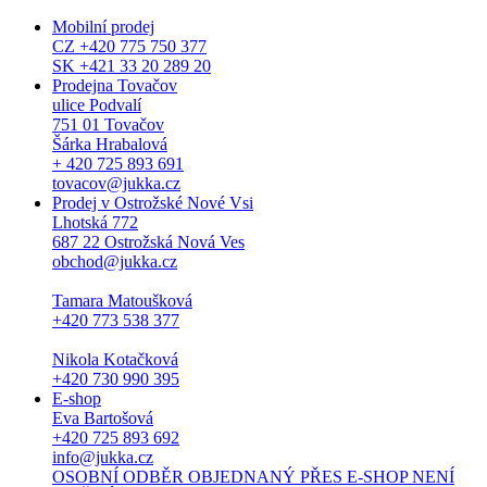
Mobilní prodej
CZ +420 775 750 377
SK +421 33 20 289 20
Prodejna Tovačov
ulice Podvalí
751 01 Tovačov
Šárka Hrabalová
+ 420 725 893 691
tovacov@jukka.cz
Prodej v Ostrožské Nové Vsi
Lhotská 772
687 22 Ostrožská Nová Ves
obchod@jukka.cz
Tamara Matoušková
+420 773 538 377
Nikola Kotačková
+420 730 990 395
E-shop
Eva Bartošová
+420 725 893 692
info@jukka.cz
OSOBNÍ ODBĚR OBJEDNANÝ PŘES E-SHOP NENÍ