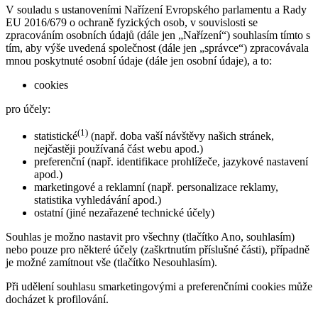
V souladu s ustanoveními Nařízení Evropského parlamentu a Rady
EU 2016/679 o ochraně fyzických osob, v souvislosti se
zpracováním osobních údajů (dále jen „Nařízení“) souhlasím tímto s
tím, aby výše uvedená společnost (dále jen „správce“) zpracovávala
mnou poskytnuté osobní údaje (dále jen osobní údaje), a to:
cookies
pro účely:
(1)
statistické
(např. doba vaší návštěvy našich stránek,
nejčastěji používaná část webu apod.)
preferenční (např. identifikace prohlížeče, jazykové nastavení
apod.)
marketingové a reklamní (např. personalizace reklamy,
statistika vyhledávání apod.)
ostatní (jiné nezařazené technické účely)
Souhlas je možno nastavit pro všechny (tlačítko Ano, souhlasím)
nebo pouze pro některé účely (zaškrtnutím příslušné části), případně
je možné zamítnout vše (tlačítko Nesouhlasím).
Při udělení souhlasu smarketingovými a preferenčními cookies může
docházet k profilování.