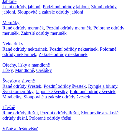
Jabloně
Letní odrůdy jabloní
,
Podzimní odrůdy jabloní
,
Zimní odrůdy
jabloní
,
Sloupovité a zakrslé odrůdy jabloní
Meruňky
Rané odrůdy meruněk
,
Pozdní odrůdy meruněk
,
Polorané odrůdy
meruněk
,
Zakrslé odrůdy meruněk
Nektarinky
Rané odrůdy nektarinek
,
Pozdní odrůdy nektarinek
,
Polorané
odrůdy nektarinek
,
Zakrslé odrůdy nektarinek
Ořechy, lísky a mandloně
Lísky
,
Mandloně
,
Ořešáky
Švestky a slivoně
Rané odrůdy švestek
,
Pozdní odrůdy švestek
,
Ryngle a blumy
,
Švestkomeruňky
,
Japonské švestky
,
Polorané odrůdy švestek
,
Mirabelky
,
Sloupovité a zakrslé odrůdy švestek
Třešně
Rané odrůdy třešní
,
Pozdní odrůdy třešní
,
Sloupovité a zakrslé
odrůdy třešní
,
Polorané odrůdy třešní
Višně a třešňovišně