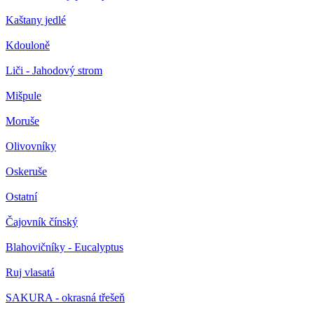
Kaštany jedlé
Kdouloně
Liči - Jahodový strom
Mišpule
Moruše
Olivovníky
Oskeruše
Ostatní
Čajovník čínský
Blahovičníky - Eucalyptus
Ruj vlasatá
SAKURA - okrasná třešeň