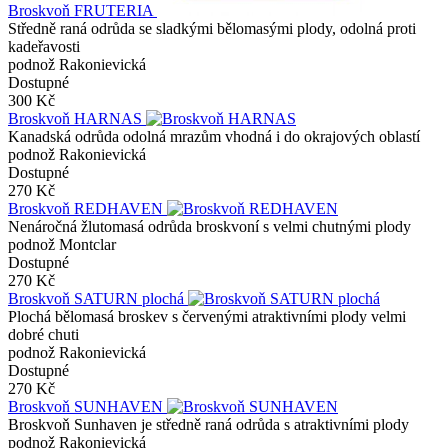
Broskvoň FRUTERIA
Středně raná odrůda se sladkými bělomasými plody, odolná proti
kadeřavosti
podnož Rakonievická
Dostupné
300 Kč
Broskvoň HARNAS
Kanadská odrůda odolná mrazům vhodná i do okrajových oblastí
podnož Rakonievická
Dostupné
270 Kč
Broskvoň REDHAVEN
Nenáročná žlutomasá odrůda broskvoní s velmi chutnými plody
podnož Montclar
Dostupné
270 Kč
Broskvoň SATURN plochá
Plochá bělomasá broskev s červenými atraktivními plody velmi
dobré chuti
podnož Rakonievická
Dostupné
270 Kč
Broskvoň SUNHAVEN
Broskvoň Sunhaven je středně raná odrůda s atraktivními plody
podnož Rakonievická