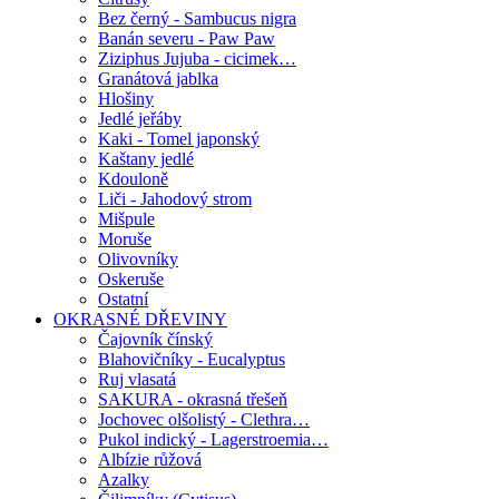
Bez černý - Sambucus nigra
Banán severu - Paw Paw
Ziziphus Jujuba - cicimek…
Granátová jablka
Hlošiny
Jedlé jeřáby
Kaki - Tomel japonský
Kaštany jedlé
Kdouloně
Liči - Jahodový strom
Mišpule
Moruše
Olivovníky
Oskeruše
Ostatní
OKRASNÉ DŘEVINY
Čajovník čínský
Blahovičníky - Eucalyptus
Ruj vlasatá
SAKURA - okrasná třešeň
Jochovec olšolistý - Clethra…
Pukol indický - Lagerstroemia…
Albízie růžová
Azalky