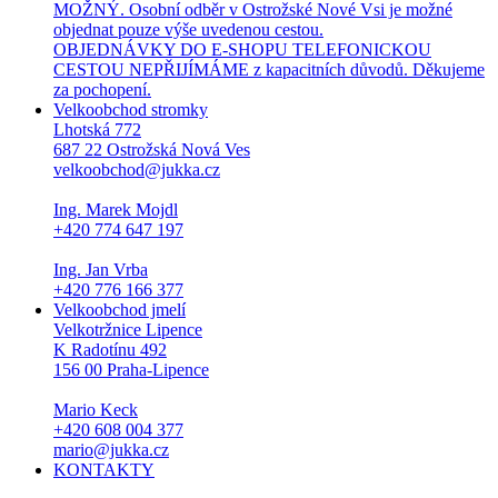
MOŽNÝ. Osobní odběr v Ostrožské Nové Vsi je možné
objednat pouze výše uvedenou cestou.
OBJEDNÁVKY DO E-SHOPU TELEFONICKOU
CESTOU NEPŘIJÍMÁME z kapacitních důvodů. Děkujeme
za pochopení.
Velkoobchod stromky
Lhotská 772
687 22 Ostrožská Nová Ves
velkoobchod@jukka.cz
Ing. Marek Mojdl
+420 774 647 197
Ing. Jan Vrba
+420 776 166 377
Velkoobchod jmelí
Velkotržnice Lipence
K Radotínu 492
156 00 Praha-Lipence
Mario Keck
+420 608 004 377
mario@jukka.cz
KONTAKTY