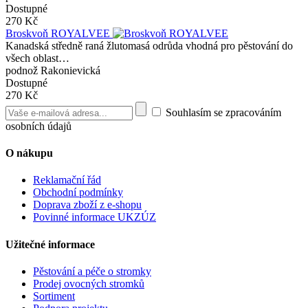
Dostupné
270 Kč
Broskvoň ROYALVEE
Kanadská středně raná žlutomasá odrůda vhodná pro pěstování do
všech oblast…
podnož Rakonievická
Dostupné
270 Kč
Souhlasím se zpracováním
osobních údajů
O nákupu
Reklamační řád
Obchodní podmínky
Doprava zboží z e-shopu
Povinné informace UKZÚZ
Užitečné informace
Pěstování a péče o stromky
Prodej ovocných stromků
Sortiment