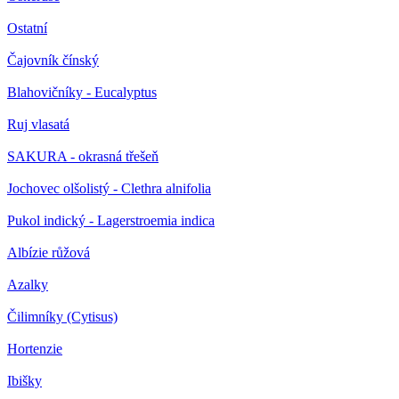
Ostatní
Čajovník čínský
Blahovičníky - Eucalyptus
Ruj vlasatá
SAKURA - okrasná třešeň
Jochovec olšolistý - Clethra alnifolia
Pukol indický - Lagerstroemia indica
Albízie růžová
Azalky
Čilimníky (Cytisus)
Hortenzie
Ibišky