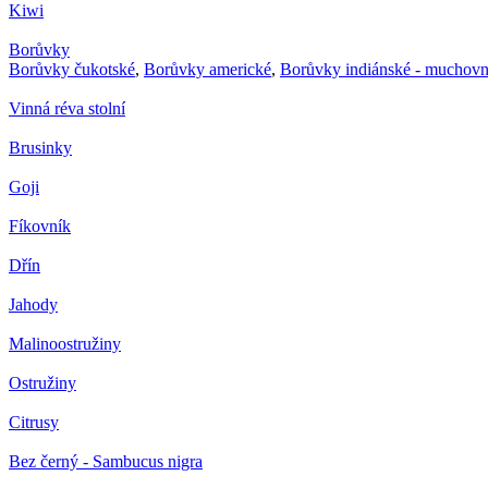
Kiwi
Borůvky
Borůvky čukotské
,
Borůvky americké
,
Borůvky indiánské - muchovn
Vinná réva stolní
Brusinky
Goji
Fíkovník
Dřín
Jahody
Malinoostružiny
Ostružiny
Citrusy
Bez černý - Sambucus nigra