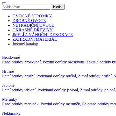
OVOCNÉ STROMKY
DROBNÉ OVOCE
NETRADIČNÍ OVOCE
OKRASNÉ DŘEVINY
JMELÍ A VÁNOČNÍ DEKORACE
ZAHRADNÍ MATERIÁL
Jmenný katalog
Broskvoně
Rané odrůdy broskvoní
,
Pozdní odrůdy broskvoní
,
Zakrslé odrůdy b
Hrušně
Letní odrůdy hrušní
,
Podzimní odrůdy hrušní
,
Zimní odrůdy hrušní
,
S
Jabloně
Letní odrůdy jabloní
,
Podzimní odrůdy jabloní
,
Zimní odrůdy jabloní
Meruňky
Rané odrůdy meruněk
,
Pozdní odrůdy meruněk
,
Polorané odrůdy me
Nektarinky