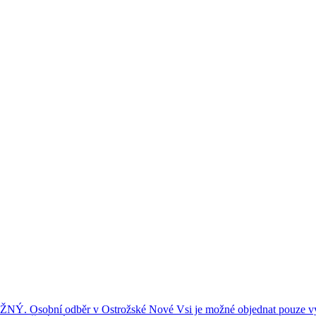
ní odběr v Ostrožské Nové Vsi je možné objednat pouze výše