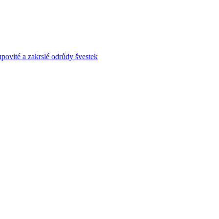
povité a zakrslé odrůdy švestek