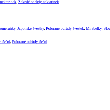
nektarinek
,
Zakrslé odrůdy nektarinek
komeruňky
,
Japonské švestky
,
Polorané odrůdy švestek
,
Mirabelky
,
Slou
 třešní
,
Polorané odrůdy třešní