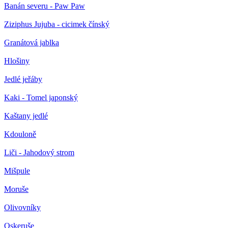
Banán severu - Paw Paw
Ziziphus Jujuba - cicimek čínský
Granátová jablka
Hlošiny
Jedlé jeřáby
Kaki - Tomel japonský
Kaštany jedlé
Kdouloně
Liči - Jahodový strom
Mišpule
Moruše
Olivovníky
Oskeruše