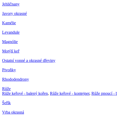
Jehličnany
Javory okrasné
Kamélie
Levandule
Magnólie
Motýlí keř
Ostatní vonné a okrasné dřeviny
Pivoňky
Rhododendrony
Růže
Růže keřové - balený kořen
,
Růže keřové - kontejner
,
Růže pnoucí - 
Šeřík
Vrba okrasná