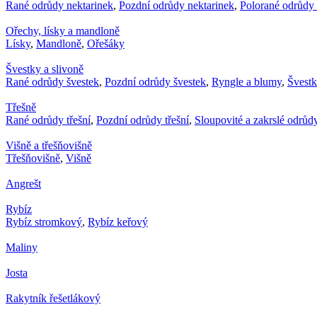
Rané odrůdy nektarinek
,
Pozdní odrůdy nektarinek
,
Polorané odrůdy 
Ořechy, lísky a mandloně
Lísky
,
Mandloně
,
Ořešáky
Švestky a slivoně
Rané odrůdy švestek
,
Pozdní odrůdy švestek
,
Ryngle a blumy
,
Švest
Třešně
Rané odrůdy třešní
,
Pozdní odrůdy třešní
,
Sloupovité a zakrslé odrůdy
Višně a třešňovišně
Třešňovišně
,
Višně
Angrešt
Rybíz
Rybíz stromkový
,
Rybíz keřový
Maliny
Josta
Rakytník řešetlákový