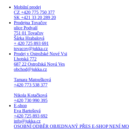
Mobilní prodej
CZ +420 775 750 377
SK +421 33 20 289 20
Prodejna Tovačov
ulice Podvalí
751 01 Tovačov
Šárka Hrabalová
+ 420 725 893 691
tovacov@jukka.cz
Prodej v Ostrožské Nové Vsi
Lhotská 772
687 22 Ostrožská Nová Ves
obchod@jukka.cz
Tamara Matoušková
+420 773 538 377
Nikola Kotačková
+420 730 990 395
E-shop
Eva Bartošová
+420 725 893 692
info@jukka.cz
OSOBNÍ ODBĚR OBJEDNANÝ PŘES E-SHOP NENÍ MOŽNÝ. Osob