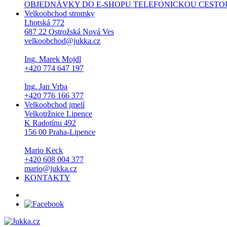
OBJEDNÁVKY DO E-SHOPU TELEFONICKOU CESTOU NEPŘI
Velkoobchod stromky
Lhotská 772
687 22 Ostrožská Nová Ves
velkoobchod@jukka.cz
Ing. Marek Mojdl
+420 774 647 197
Ing. Jan Vrba
+420 776 166 377
Velkoobchod jmelí
Velkotržnice Lipence
K Radotínu 492
156 00 Praha-Lipence
Mario Keck
+420 608 004 377
mario@jukka.cz
KONTAKTY