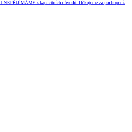
JÍMÁME z kapacitních důvodů. Děkujeme za pochopení.