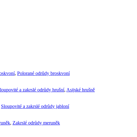
roskvoní
,
Polorané odrůdy broskvoní
loupovité a zakrslé odrůdy hrušní
,
Asijské hrušně
,
Sloupovité a zakrslé odrůdy jabloní
runěk
,
Zakrslé odrůdy meruněk