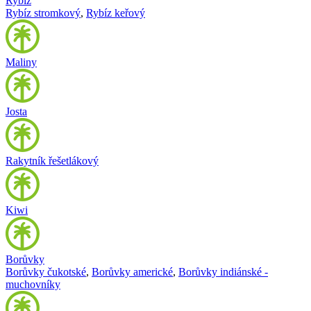
Rybíz
Rybíz stromkový
,
Rybíz keřový
Maliny
Josta
Rakytník řešetlákový
Kiwi
Borůvky
Borůvky čukotské
,
Borůvky americké
,
Borůvky indiánské -
muchovníky