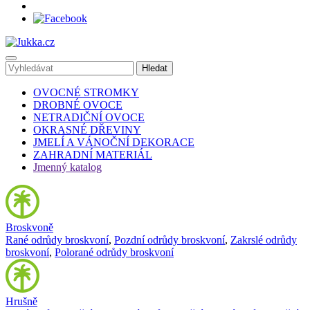
OVOCNÉ STROMKY
DROBNÉ OVOCE
NETRADIČNÍ OVOCE
OKRASNÉ DŘEVINY
JMELÍ A VÁNOČNÍ DEKORACE
ZAHRADNÍ MATERIÁL
Jmenný katalog
Broskvoně
Rané odrůdy broskvoní
,
Pozdní odrůdy broskvoní
,
Zakrslé odrůdy
broskvoní
,
Polorané odrůdy broskvoní
Hrušně