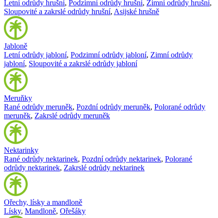
Letní odrůdy hrušní
,
Podzimní odrůdy hrušní
,
Zimní odrůdy hrušní
,
Sloupovité a zakrslé odrůdy hrušní
,
Asijské hrušně
Jabloně
Letní odrůdy jabloní
,
Podzimní odrůdy jabloní
,
Zimní odrůdy
jabloní
,
Sloupovité a zakrslé odrůdy jabloní
Meruňky
Rané odrůdy meruněk
,
Pozdní odrůdy meruněk
,
Polorané odrůdy
meruněk
,
Zakrslé odrůdy meruněk
Nektarinky
Rané odrůdy nektarinek
,
Pozdní odrůdy nektarinek
,
Polorané
odrůdy nektarinek
,
Zakrslé odrůdy nektarinek
Ořechy, lísky a mandloně
Lísky
,
Mandloně
,
Ořešáky