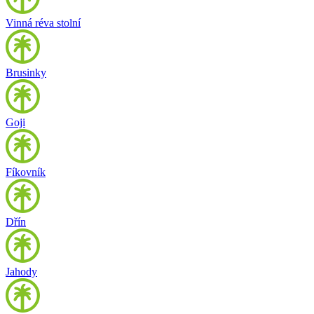
Vinná réva stolní
Brusinky
Goji
Fíkovník
Dřín
Jahody