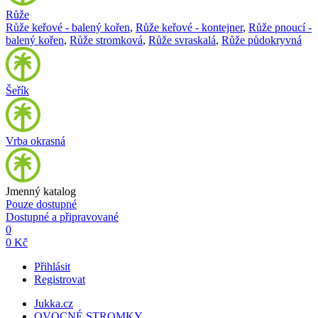
Růže
Růže keřové - balený kořen
,
Růže keřové - kontejner
,
Růže pnoucí -
balený kořen
,
Růže stromková
,
Růže svraskalá
,
Růže půdokryvná
Šeřík
Vrba okrasná
Jmenný katalog
Pouze dostupné
Dostupné a připravované
0
0 Kč
Přihlásit
Registrovat
Jukka.cz
OVOCNÉ STROMKY