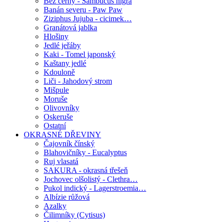
Bez černý - Sambucus nigra
Banán severu - Paw Paw
Ziziphus Jujuba - cicimek…
Granátová jablka
Hlošiny
Jedlé jeřáby
Kaki - Tomel japonský
Kaštany jedlé
Kdouloně
Liči - Jahodový strom
Mišpule
Moruše
Olivovníky
Oskeruše
Ostatní
OKRASNÉ DŘEVINY
Čajovník čínský
Blahovičníky - Eucalyptus
Ruj vlasatá
SAKURA - okrasná třešeň
Jochovec olšolistý - Clethra…
Pukol indický - Lagerstroemia…
Albízie růžová
Azalky
Čilimníky (Cytisus)