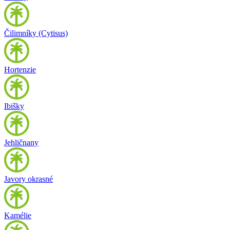
Čilimníky (Cytisus)
Hortenzie
Ibišky
Jehličnany
Javory okrasné
Kamélie