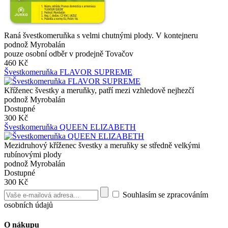
Raná švestkomeruňka s velmi chutnými plody. V kontejneru
podnož Myrobalán
pouze osobní odběr v prodejně Tovačov
460 Kč
Švestkomeruňka FLAVOR SUPREME
Kříženec švestky a meruňky, patří mezi vzhledově nejhezčí
podnož Myrobalán
Dostupné
300 Kč
Švestkomeruňka QUEEN ELIZABETH
Mezidruhový kříženec švestky a meruňky se středně velkými
rubínovými plody
podnož Myrobalán
Dostupné
300 Kč
Souhlasím se zpracováním
osobních údajů
O nákupu