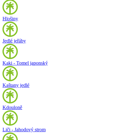
Hlošiny
Jedlé jeřáby
Kaki - Tomel japonský
Kaštany jedlé
Kdouloně
Liči - Jahodový strom