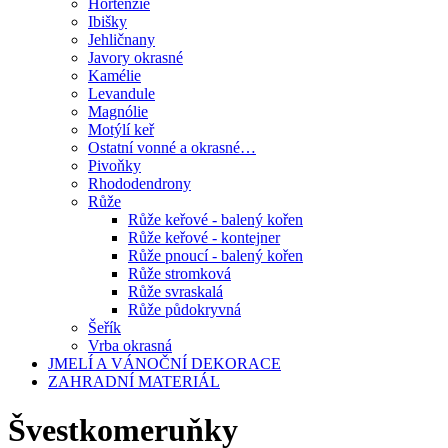
Hortenzie
Ibišky
Jehličnany
Javory okrasné
Kamélie
Levandule
Magnólie
Motýlí keř
Ostatní vonné a okrasné…
Pivoňky
Rhododendrony
Růže
Růže keřové - balený kořen
Růže keřové - kontejner
Růže pnoucí - balený kořen
Růže stromková
Růže svraskalá
Růže půdokryvná
Šeřík
Vrba okrasná
JMELÍ A VÁNOČNÍ DEKORACE
ZAHRADNÍ MATERIÁL
Švestkomeruňky