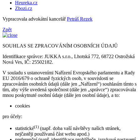
Heureka.cz
Zbozi.cz
Vypracovala advokátní kancelář
Petráš Rezek
Zpět
SOUHLAS SE ZPRACOVÁNÍM OSOBNÍCH ÚDAJŮ
Identifikace správce: JUKKA s.r.o., Lhotská 772, 68722 Ostrožská
Nová Ves, IČ: 25502182.
V souladu s ustanoveními Nařízení Evropského parlamentu a Rady
EU 2016/679 o ochraně fyzických osob, v souvislosti se
zpracováním osobních údajů (dále jen „Nařízení“) souhlasím tímto s
tím, aby výše uvedená společnost (dále jen „správce“) zpracovávala
mnou poskytnuté osobní údaje (dále jen osobní údaje), a to:
cookies
pro účely:
(1)
statistické
(např. doba vaší návštěvy našich stránek,
nejčastěji používaná část webu apod.)
preferenční (např. identifikace prohlížeče, jazykové nastavení