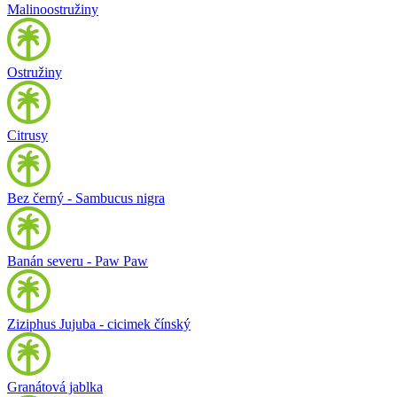
Malinoostružiny
Ostružiny
Citrusy
Bez černý - Sambucus nigra
Banán severu - Paw Paw
Ziziphus Jujuba - cicimek čínský
Granátová jablka