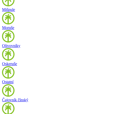
Mišpule
Moruše
Olivovníky
Oskeruše
Ostatní
Čajovník čínský