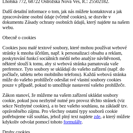
Lhotská 772, 68722 Ostrožská Nová Ves, IČ: 25502182.
Další detailní informace o tom, jak nás můžete kontaktovat a jak
zpracováváme osobní údaje (včetně cookies), se dozvíte v
dokumentu Zásady ochrany osobních údajů, který najdete na našem
webu.
Obecně o cookies
Cookies jsou malé textové soubory, které mohou používat webové
stránky k mnoha účelům, např. k personalizaci obsahu a reklam,
poskytování funkcí sociálních médií nebo analýze návštěvnosti,
některé slouží k tomu, aby si webová stránka pamatovala vaše
preference. Tyto soubory se ukládají do vašeho zařízení (např. do
počítače, tabletu nebo mobilního telefonu). Každá webová stránka
může do vašeho prohlížeče odesílat své vlastní soubory cookies
pouze v případě, pokud to umožňuje nastavení vašeho prohlížeče.
Zákon stanoví, že můžeme na vašem zařízení ukládat soubory
cookie, pokud jsou nezbytně nutné pro provoz těchto stránek (viz
sekce Nezbytné cookies), a to bez vašeho souhlasu, na základě tzv.
oprávněného zájmu. Pro všechny ostatní typy souborů cookie
potřebujeme váš souhlas, jehož plný text najdete
zde
, a který můžete
kdykoliv odvolat pomocí tohoto
formuláře
.
Druhy cookies