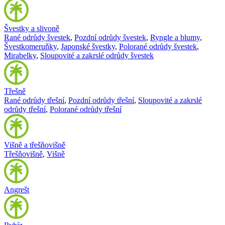
Švestky a slivoně
Rané odrůdy švestek
,
Pozdní odrůdy švestek
,
Ryngle a blumy
,
Švestkomeruňky
,
Japonské švestky
,
Polorané odrůdy švestek
,
Mirabelky
,
Sloupovité a zakrslé odrůdy švestek
Třešně
Rané odrůdy třešní
,
Pozdní odrůdy třešní
,
Sloupovité a zakrslé
odrůdy třešní
,
Polorané odrůdy třešní
Višně a třešňovišně
Třešňovišně
,
Višně
Angrešt