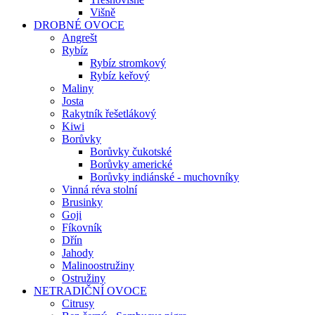
Višně
DROBNÉ OVOCE
Angrešt
Rybíz
Rybíz stromkový
Rybíz keřový
Maliny
Josta
Rakytník řešetlákový
Kiwi
Borůvky
Borůvky čukotské
Borůvky americké
Borůvky indiánské - muchovníky
Vinná réva stolní
Brusinky
Goji
Fíkovník
Dřín
Jahody
Malinoostružiny
Ostružiny
NETRADIČNÍ OVOCE
Citrusy