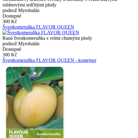
rubínovými srdčitými plody
podnož Myrobalán
Dostupné
300 Kč
Švestkomeruňka FLAVOR QUEEN
Raná švestkomeruňka s velmi chutnými plody
podnož Myrobalán
Dostupné
300 Kč
Švestkomeruňka FLAVOR QUEEN - kontejner