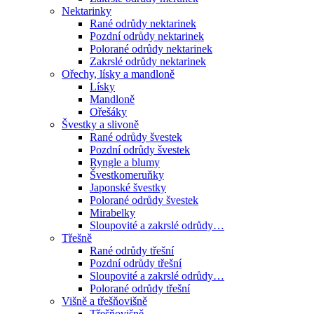
Nektarinky
Rané odrůdy nektarinek
Pozdní odrůdy nektarinek
Polorané odrůdy nektarinek
Zakrslé odrůdy nektarinek
Ořechy, lísky a mandloně
Lísky
Mandloně
Ořešáky
Švestky a slivoně
Rané odrůdy švestek
Pozdní odrůdy švestek
Ryngle a blumy
Švestkomeruňky
Japonské švestky
Polorané odrůdy švestek
Mirabelky
Sloupovité a zakrslé odrůdy…
Třešně
Rané odrůdy třešní
Pozdní odrůdy třešní
Sloupovité a zakrslé odrůdy…
Polorané odrůdy třešní
Višně a třešňovišně
Třešňovišně