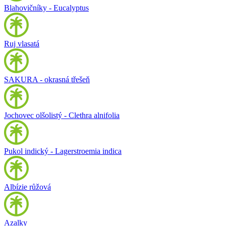
Blahovičníky - Eucalyptus
Ruj vlasatá
SAKURA - okrasná třešeň
Jochovec olšolistý - Clethra alnifolia
Pukol indický - Lagerstroemia indica
Albízie růžová
Azalky