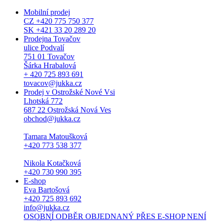
Mobilní prodej
CZ +420 775 750 377
SK +421 33 20 289 20
Prodejna Tovačov
ulice Podvalí
751 01 Tovačov
Šárka Hrabalová
+ 420 725 893 691
tovacov@jukka.cz
Prodej v Ostrožské Nové Vsi
Lhotská 772
687 22 Ostrožská Nová Ves
obchod@jukka.cz
Tamara Matoušková
+420 773 538 377
Nikola Kotačková
+420 730 990 395
E-shop
Eva Bartošová
+420 725 893 692
info@jukka.cz
OSOBNÍ ODBĚR OBJEDNANÝ PŘES E-SHOP NENÍ