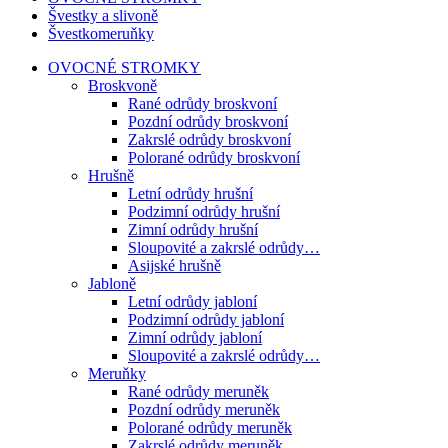
Švestky a slivoně
Švestkomeruňky
OVOCNÉ STROMKY
Broskvoně
Rané odrůdy broskvoní
Pozdní odrůdy broskvoní
Zakrslé odrůdy broskvoní
Polorané odrůdy broskvoní
Hrušně
Letní odrůdy hrušní
Podzimní odrůdy hrušní
Zimní odrůdy hrušní
Sloupovité a zakrslé odrůdy…
Asijské hrušně
Jabloně
Letní odrůdy jabloní
Podzimní odrůdy jabloní
Zimní odrůdy jabloní
Sloupovité a zakrslé odrůdy…
Meruňky
Rané odrůdy meruněk
Pozdní odrůdy meruněk
Polorané odrůdy meruněk
Zakrslé odrůdy meruněk