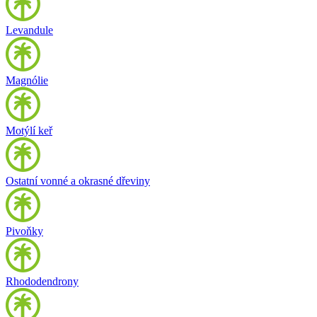
Levandule
Magnólie
Motýlí keř
Ostatní vonné a okrasné dřeviny
Pivoňky
Rhododendrony