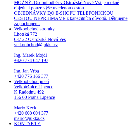
MOŽNÝ. Osobní odběr v Ostrožské Nové Vsi je možné
objednat pouze výše uvedenou cestou.
OBJEDNÁVKY DO E-SHOPU TELEFONICKOU
CESTOU NEPŘIJÍMÁME z kapacitních důvodů. Děkujeme
za pochopení.
Velkoobchod stromky
Lhotská 772
687 22 Ostrožská Nová Ves
velkoobchod@jukka.cz
Ing. Marek Mojdl
+420 774 647 197
Ing. Jan Vrba
+420 776 166 377
Velkoobchod jmelí
Velkotržnice Lipence
K Radotínu 492
156 00 Praha-Lipence
Mario Keck
+420 608 004 377
mario@jukka.cz
KONTAKTY