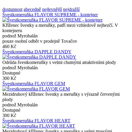
dostupnost
abecedně
nejlevnější
nejdražší
Švestkomeruňka FLAVOR SUPREME - kontejner
Kříženec švestky a meruňky, patří mezi vzhledově nejhezčí. V
kontejneru
podnož Myrobalán
pouze osobní odběr v prodejně Tovačov
460 Kč
Švestkomeruňka DAPPLE DANDY
Odrůda švestkomeruňky s velmi chutnými atraktivními plody
podnož Myrobalán
Dostupné
300 Kč
Švestkomeruňka FLAVOR GEM
Mezidruhový kříženec švestky a meruňky s výrazně červenými
plody
podnož Myrobalán
Dostupné
300 Kč
Švestkomeruňka FLAVOR HEART
Mezidruhový kříženec švestky a meruňky s velmi tmavými