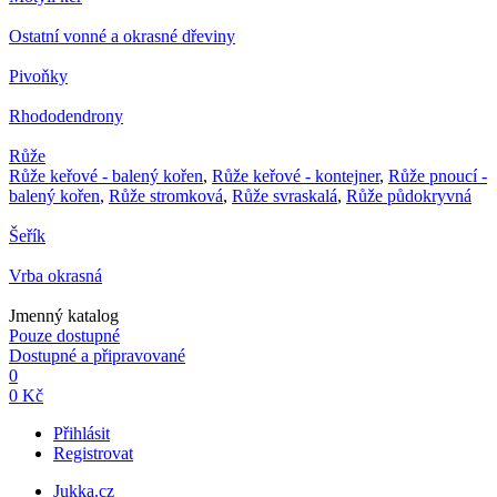
Ostatní vonné a okrasné dřeviny
Pivoňky
Rhododendrony
Růže
Růže keřové - balený kořen
,
Růže keřové - kontejner
,
Růže pnoucí -
balený kořen
,
Růže stromková
,
Růže svraskalá
,
Růže půdokryvná
Šeřík
Vrba okrasná
Jmenný katalog
Pouze dostupné
Dostupné a připravované
0
0 Kč
Přihlásit
Registrovat
Jukka.cz