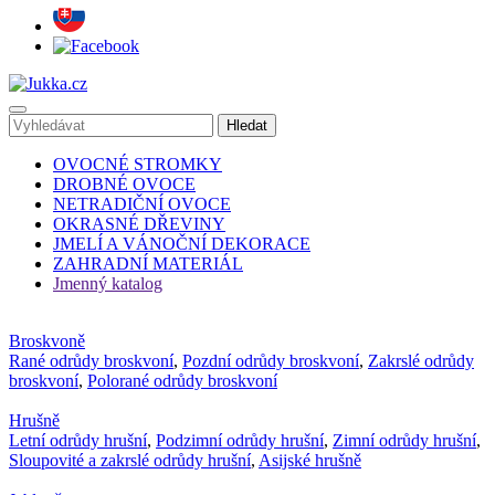
OVOCNÉ STROMKY
DROBNÉ OVOCE
NETRADIČNÍ OVOCE
OKRASNÉ DŘEVINY
JMELÍ A VÁNOČNÍ DEKORACE
ZAHRADNÍ MATERIÁL
Jmenný katalog
Broskvoně
Rané odrůdy broskvoní
,
Pozdní odrůdy broskvoní
,
Zakrslé odrůdy
broskvoní
,
Polorané odrůdy broskvoní
Hrušně
Letní odrůdy hrušní
,
Podzimní odrůdy hrušní
,
Zimní odrůdy hrušní
,
Sloupovité a zakrslé odrůdy hrušní
,
Asijské hrušně