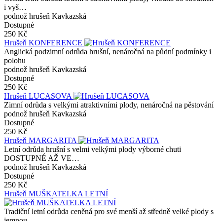
i vyš…
podnož hrušeň Kavkazská
Dostupné
250 Kč
Hrušeň KONFERENCE
Anglická podzimní odrůda hrušní, nenáročná na půdní podmínky i
polohu
podnož hrušeň Kavkazská
Dostupné
250 Kč
Hrušeň LUCASOVA
Zimní odrůda s velkými atraktivními plody, nenáročná na pěstování
podnož hrušeň Kavkazská
Dostupné
250 Kč
Hrušeň MARGARITA
Letní odrůda hrušní s velmi velkými plody výborné chuti
DOSTUPNÉ AŽ VE…
podnož hrušeň Kavkazská
Dostupné
250 Kč
Hrušeň MUŠKATELKA LETNÍ
Tradiční letní odrůda ceněná pro své menší až středně velké plody s
jemnou, …