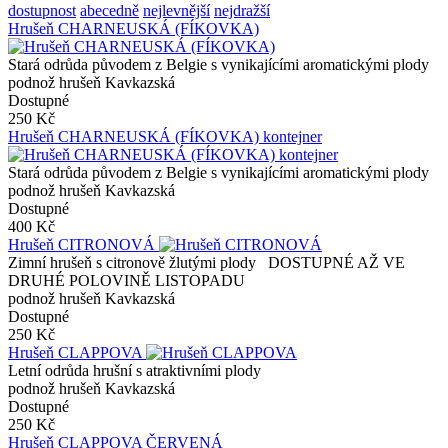
dostupnost
abecedně
nejlevnější
nejdražší
Hrušeň CHARNEUSKÁ (FÍKOVKA)
Stará odrůda původem z Belgie s vynikajícími aromatickými plody
podnož hrušeň Kavkazská
Dostupné
250 Kč
Hrušeň CHARNEUSKÁ (FÍKOVKA) kontejner
Stará odrůda původem z Belgie s vynikajícími aromatickými plody
podnož hrušeň Kavkazská
Dostupné
400 Kč
Hrušeň CITRONOVÁ
Zimní hrušeň s citronově žlutými plody DOSTUPNÉ AŽ VE
DRUHÉ POLOVINĚ LISTOPADU
podnož hrušeň Kavkazská
Dostupné
250 Kč
Hrušeň CLAPPOVA
Letní odrůda hrušní s atraktivními plody
podnož hrušeň Kavkazská
Dostupné
250 Kč
Hrušeň CLAPPOVA ČERVENÁ