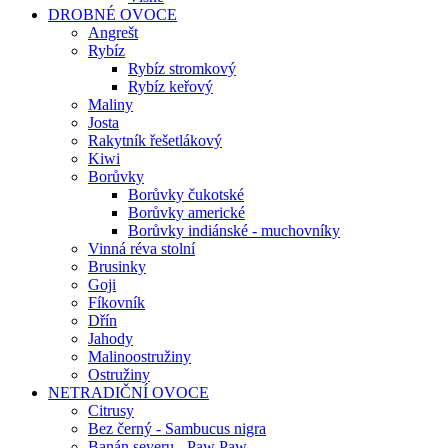
DROBNÉ OVOCE
Angrešt
Rybíz
Rybíz stromkový
Rybíz keřový
Maliny
Josta
Rakytník řešetlákový
Kiwi
Borůvky
Borůvky čukotské
Borůvky americké
Borůvky indiánské - muchovníky
Vinná réva stolní
Brusinky
Goji
Fíkovník
Dřín
Jahody
Malinoostružiny
Ostružiny
NETRADIČNÍ OVOCE
Citrusy
Bez černý - Sambucus nigra
Banán severu - Paw Paw