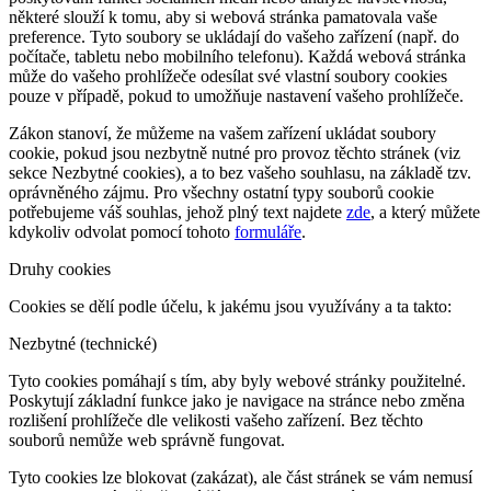
některé slouží k tomu, aby si webová stránka pamatovala vaše
preference. Tyto soubory se ukládají do vašeho zařízení (např. do
počítače, tabletu nebo mobilního telefonu). Každá webová stránka
může do vašeho prohlížeče odesílat své vlastní soubory cookies
pouze v případě, pokud to umožňuje nastavení vašeho prohlížeče.
Zákon stanoví, že můžeme na vašem zařízení ukládat soubory
cookie, pokud jsou nezbytně nutné pro provoz těchto stránek (viz
sekce Nezbytné cookies), a to bez vašeho souhlasu, na základě tzv.
oprávněného zájmu. Pro všechny ostatní typy souborů cookie
potřebujeme váš souhlas, jehož plný text najdete
zde
, a který můžete
kdykoliv odvolat pomocí tohoto
formuláře
.
Druhy cookies
Cookies se dělí podle účelu, k jakému jsou využívány a ta takto:
Nezbytné (technické)
Tyto cookies pomáhají s tím, aby byly webové stránky použitelné.
Poskytují základní funkce jako je navigace na stránce nebo změna
rozlišení prohlížeče dle velikosti vašeho zařízení. Bez těchto
souborů nemůže web správně fungovat.
Tyto cookies lze blokovat (zakázat), ale část stránek se vám nemusí