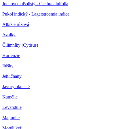
Jochovec olšolistý - Clethra alnifolia
Pukol indický - Lagerstroemia indica
Albízie růžová
Azalky
Čilimníky (Cytisus)
Hortenzie
Ibišky
Jehličnany
Javory okrasné
Kamélie
Levandule
Magnólie
Motýlí keř