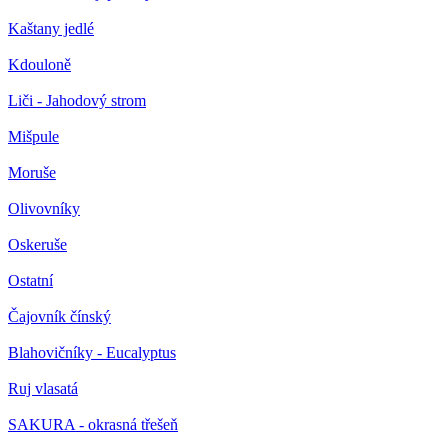
Kaštany jedlé
Kdouloně
Liči - Jahodový strom
Mišpule
Moruše
Olivovníky
Oskeruše
Ostatní
Čajovník čínský
Blahovičníky - Eucalyptus
Ruj vlasatá
SAKURA - okrasná třešeň