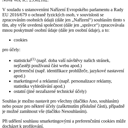
V souladu s ustanoveními Nařízení Evropského parlamentu a Rady
EU 2016/679 o ochraně fyzických osob, v souvislosti se
zpracováním osobních údajů (dále jen „Nařízení“) souhlasím tímto s
tím, aby výše uvedená společnost (dále jen „správce“) zpracovávala
mnou poskytnuté osobní údaje (dále jen osobní údaje), a to:
cookies
pro účely:
(1)
statistické
(např. doba vaší návštěvy našich stránek,
nejčastěji používaná část webu apod.)
preferenční (např. identifikace prohlížeče, jazykové nastavení
apod.)
marketingové a reklamní (např. personalizace reklamy,
statistika vyhledávání apod.)
ostatní (jiné nezařazené technické účely)
Souhlas je možno nastavit pro všechny (tlačítko Ano, souhlasím)
nebo pouze pro některé účely (zaškrtnutím příslušné části), případně
je možné zamítnout vše (tlačítko Nesouhlasím).
Při udělení souhlasu smarketingovými a preferenčními cookies může
docházet k profilování.