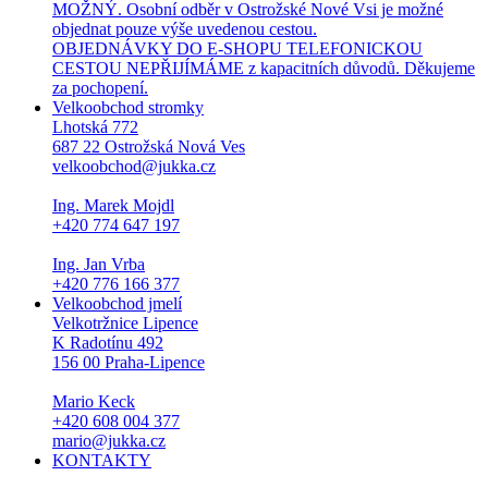
MOŽNÝ. Osobní odběr v Ostrožské Nové Vsi je možné
objednat pouze výše uvedenou cestou.
OBJEDNÁVKY DO E-SHOPU TELEFONICKOU
CESTOU NEPŘIJÍMÁME z kapacitních důvodů. Děkujeme
za pochopení.
Velkoobchod stromky
Lhotská 772
687 22 Ostrožská Nová Ves
velkoobchod@jukka.cz
Ing. Marek Mojdl
+420 774 647 197
Ing. Jan Vrba
+420 776 166 377
Velkoobchod jmelí
Velkotržnice Lipence
K Radotínu 492
156 00 Praha-Lipence
Mario Keck
+420 608 004 377
mario@jukka.cz
KONTAKTY