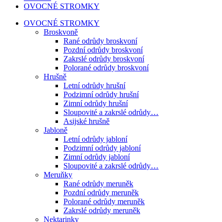
OVOCNÉ STROMKY
OVOCNÉ STROMKY
Broskvoně
Rané odrůdy broskvoní
Pozdní odrůdy broskvoní
Zakrslé odrůdy broskvoní
Polorané odrůdy broskvoní
Hrušně
Letní odrůdy hrušní
Podzimní odrůdy hrušní
Zimní odrůdy hrušní
Sloupovité a zakrslé odrůdy…
Asijské hrušně
Jabloně
Letní odrůdy jabloní
Podzimní odrůdy jabloní
Zimní odrůdy jabloní
Sloupovité a zakrslé odrůdy…
Meruňky
Rané odrůdy meruněk
Pozdní odrůdy meruněk
Polorané odrůdy meruněk
Zakrslé odrůdy meruněk
Nektarinky