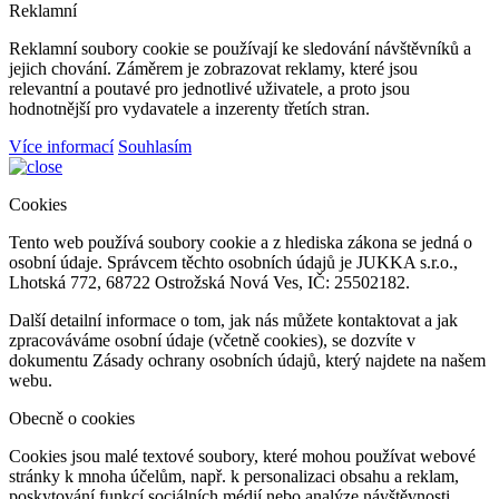
Reklamní
Reklamní soubory cookie se používají ke sledování návštěvníků a
jejich chování. Záměrem je zobrazovat reklamy, které jsou
relevantní a poutavé pro jednotlivé uživatele, a proto jsou
hodnotnější pro vydavatele a inzerenty třetích stran.
Více informací
Souhlasím
Cookies
Tento web používá soubory cookie a z hlediska zákona se jedná o
osobní údaje. Správcem těchto osobních údajů je JUKKA s.r.o.,
Lhotská 772, 68722 Ostrožská Nová Ves, IČ: 25502182.
Další detailní informace o tom, jak nás můžete kontaktovat a jak
zpracováváme osobní údaje (včetně cookies), se dozvíte v
dokumentu Zásady ochrany osobních údajů, který najdete na našem
webu.
Obecně o cookies
Cookies jsou malé textové soubory, které mohou používat webové
stránky k mnoha účelům, např. k personalizaci obsahu a reklam,
poskytování funkcí sociálních médií nebo analýze návštěvnosti,