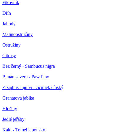
Fíkovník
Dřín
Jahody
Malinoostružiny
Ostružiny
Citrusy
Bez černý - Sambucus nigra
Banán severu - Paw Paw
Ziziphus Jujuba - cicimek čínský
Granátová jablka
Hlošiny
Jedlé jeřáby
Kaki - Tomel japonský