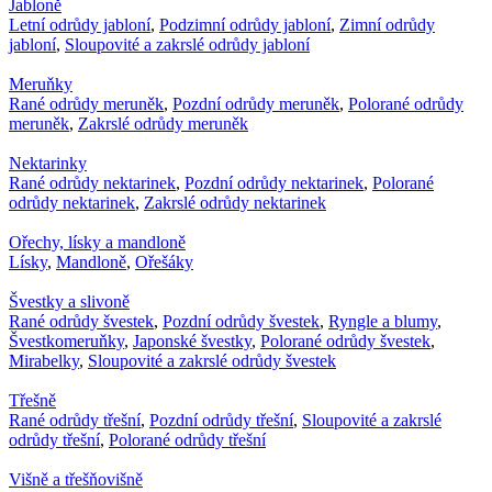
Jabloně
Letní odrůdy jabloní
,
Podzimní odrůdy jabloní
,
Zimní odrůdy
jabloní
,
Sloupovité a zakrslé odrůdy jabloní
Meruňky
Rané odrůdy meruněk
,
Pozdní odrůdy meruněk
,
Polorané odrůdy
meruněk
,
Zakrslé odrůdy meruněk
Nektarinky
Rané odrůdy nektarinek
,
Pozdní odrůdy nektarinek
,
Polorané
odrůdy nektarinek
,
Zakrslé odrůdy nektarinek
Ořechy, lísky a mandloně
Lísky
,
Mandloně
,
Ořešáky
Švestky a slivoně
Rané odrůdy švestek
,
Pozdní odrůdy švestek
,
Ryngle a blumy
,
Švestkomeruňky
,
Japonské švestky
,
Polorané odrůdy švestek
,
Mirabelky
,
Sloupovité a zakrslé odrůdy švestek
Třešně
Rané odrůdy třešní
,
Pozdní odrůdy třešní
,
Sloupovité a zakrslé
odrůdy třešní
,
Polorané odrůdy třešní
Višně a třešňovišně