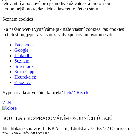
relevantní a poutavé pro jednotlivé uživatele, a proto jsou
hodnotnější pro vydavatele a inzerenty třetích stran.
Seznam cookies
Na našem webu využíváme jak naše vlastní cookies, tak cookies
třetích stran, jejichž vlastní zásady zpracování uvádíme zde:
Facebook
Google
LinkedIn
Seznam
Smartlook
Smartsupp
Heureka.cz
Zbozi.cz
Vypracovala advokátní kancelář
Petráš Rezek
Zpět
SOUHLAS SE ZPRACOVÁNÍM OSOBNÍCH ÚDAJŮ
Identifikace správce: JUKKA s.r.o., Lhotská 772, 68722 Ostrožská
Nová Ves, IČ: 25502182.