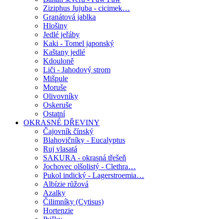
Ziziphus Jujuba - cicimek…
Granátová jablka
Hlošiny
Jedlé jeřáby
Kaki - Tomel japonský
Kaštany jedlé
Kdouloně
Liči - Jahodový strom
Mišpule
Moruše
Olivovníky
Oskeruše
Ostatní
OKRASNÉ DŘEVINY
Čajovník čínský
Blahovičníky - Eucalyptus
Ruj vlasatá
SAKURA - okrasná třešeň
Jochovec olšolistý - Clethra…
Pukol indický - Lagerstroemia…
Albízie růžová
Azalky
Čilimníky (Cytisus)
Hortenzie