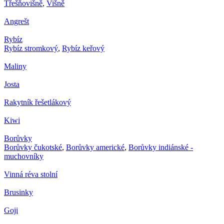
Třešňovišně
,
Višně
Angrešt
Rybíz
Rybíz stromkový
,
Rybíz keřový
Maliny
Josta
Rakytník řešetlákový
Kiwi
Borůvky
Borůvky čukotské
,
Borůvky americké
,
Borůvky indiánské -
muchovníky
Vinná réva stolní
Brusinky
Goji