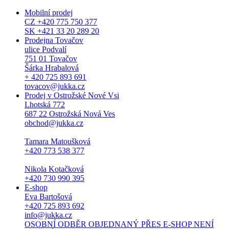
Mobilní prodej
CZ +420 775 750 377
SK +421 33 20 289 20
Prodejna Tovačov
ulice Podvalí
751 01 Tovačov
Šárka Hrabalová
+ 420 725 893 691
tovacov@jukka.cz
Prodej v Ostrožské Nové Vsi
Lhotská 772
687 22 Ostrožská Nová Ves
obchod@jukka.cz
Tamara Matoušková
+420 773 538 377
Nikola Kotačková
+420 730 990 395
E-shop
Eva Bartošová
+420 725 893 692
info@jukka.cz
OSOBNÍ ODBĚR OBJEDNANÝ PŘES E-SHOP NENÍ