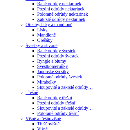
Rané odrůdy nektarinek
Pozdní odrůdy nektarinek
Polorané odrůdy nektarinek
Zakrslé odrůdy nektarinek
Ořechy, lísky a mandloně
Lísky
Mandloně
Ořešáky
Švestky a slivoně
Rané odrůdy švestek
Pozdní odrůdy švestek
Ryngle a blumy
Švestkomeruňky
Japonské švestky
Polorané odrůdy švestek
Mirabelky
Sloupovité a zakrslé odrůdy…
Třešně
Rané odrůdy třešní
Pozdní odrůdy třešní
Sloupovité a zakrslé odrůdy…
Polorané odrůdy třešní
Višně a třešňovišně
Třešňovišně
Višně