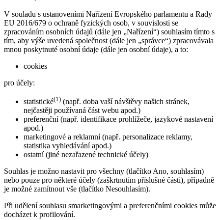
V souladu s ustanoveními Nařízení Evropského parlamentu a Rady
EU 2016/679 o ochraně fyzických osob, v souvislosti se
zpracováním osobních údajů (dále jen „Nařízení“) souhlasím tímto s
tím, aby výše uvedená společnost (dále jen „správce“) zpracovávala
mnou poskytnuté osobní údaje (dále jen osobní údaje), a to:
cookies
pro účely:
(1)
statistické
(např. doba vaší návštěvy našich stránek,
nejčastěji používaná část webu apod.)
preferenční (např. identifikace prohlížeče, jazykové nastavení
apod.)
marketingové a reklamní (např. personalizace reklamy,
statistika vyhledávání apod.)
ostatní (jiné nezařazené technické účely)
Souhlas je možno nastavit pro všechny (tlačítko Ano, souhlasím)
nebo pouze pro některé účely (zaškrtnutím příslušné části), případně
je možné zamítnout vše (tlačítko Nesouhlasím).
Při udělení souhlasu smarketingovými a preferenčními cookies může
docházet k profilování.