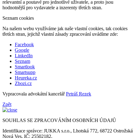
relevantní a poutavé pro jednotlivé uživatele, a proto jsou
hodnotnější pro vydavatele a inzerenty třetích stran.
Seznam cookies
Na našem webu využíváme jak naše vlastní cookies, tak cookies
třetích stran, jejichž vlastní zásady zpracování uvádíme zde:
Facebook
Google
LinkedIn
Seznam
Smartlook
Smartsupp
Heureka.cz
Zbozi.cz
Vypracovala advokátní kancelář
Petráš Rezek
Zpět
SOUHLAS SE ZPRACOVÁNÍM OSOBNÍCH ÚDAJŮ
Identifikace správce: JUKKA s.r.o., Lhotská 772, 68722 Ostrožská
Nová Ves, IČ: 25502182.