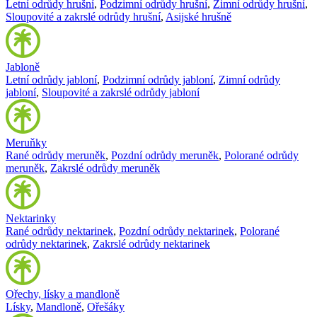
Letní odrůdy hrušní
,
Podzimní odrůdy hrušní
,
Zimní odrůdy hrušní
,
Sloupovité a zakrslé odrůdy hrušní
,
Asijské hrušně
Jabloně
Letní odrůdy jabloní
,
Podzimní odrůdy jabloní
,
Zimní odrůdy
jabloní
,
Sloupovité a zakrslé odrůdy jabloní
Meruňky
Rané odrůdy meruněk
,
Pozdní odrůdy meruněk
,
Polorané odrůdy
meruněk
,
Zakrslé odrůdy meruněk
Nektarinky
Rané odrůdy nektarinek
,
Pozdní odrůdy nektarinek
,
Polorané
odrůdy nektarinek
,
Zakrslé odrůdy nektarinek
Ořechy, lísky a mandloně
Lísky
,
Mandloně
,
Ořešáky