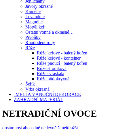
Jehličnany
Javory okrasné
Kamélie
Levandule
Magnólie
Motýlí keř
Ostatní vonné a okrasné…
Pivoňky
Rhododendrony
Růže
Růže keřové - balený kořen
Růže keřové - kontejner
Růže pnoucí - balený kořen
Růže stromková
Růže svraskalá
Růže půdokryvná
Šeřík
Vrba okrasná
JMELÍ A VÁNOČNÍ DEKORACE
ZAHRADNÍ MATERIÁL
NETRADIČNÍ OVOCE
dostupnost
abecedně
nejlevnější
nejdražší