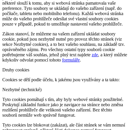
některé slouží k tomu, aby si webová stránka pamatovala vaše
preference. Tyto soubory se ukládají do vašeho zařízení (např. do
počítače, tabletu nebo mobilního telefonu). Každá webová stránka
může do vašeho prohlížeče odesílat své vlastní soubory cookies
pouze v případě, pokud to umožňuje nastavení vašeho prohlížeče.
Zákon stanoví, že můžeme na vašem zařízení ukládat soubory
cookie, pokud jsou nezbytně nutné pro provoz těchto stránek (viz
sekce Nezbytné cookies), a to bez vašeho souhlasu, na základě tzv.
oprávněného zájmu. Pro všechny ostatní typy souborů cookie
potřebujeme váš souhlas, jehož plný text najdete
zde
, a který můžete
kdykoliv odvolat pomocí tohoto
formuláře
.
Druhy cookies
Cookies se dělí podle účelu, k jakému jsou využívány a ta takto:
Nezbytné (technické)
Tyto cookies pomáhají s tím, aby byly webové stránky použitelné.
Poskytují základní funkce jako je navigace na stránce nebo změna
rozlišení prohlížeče dle velikosti vašeho zařízení. Bez těchto
souborů nemůže web správně fungovat.
Tyto cookies lze blokovat (zakázat), ale část stránek se vám nemusí