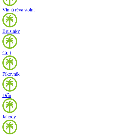
Vinná réva stolní
Brusinky
Goji
Fíkovník
Dřín
Jahody