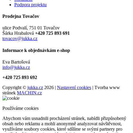
Podpora projektu
Prodejna Tovačov
ulice Podvalí, 751 01 Tovačov
Šárka Hrabalová
+420 725 893 691
tovacov@jukka.cz
Informace k objednávkám e-shop
Eva Bartošová
info@jukka.cz
+420 725 893 692
Copyright ©
jukka.cz
2026 |
Nastavení cookies
| Tvorba www
stránek
MACHIN.cz
Používáme cookies
Abychom vám usnadnili procházení stránek, nabídli přizpůsobený
obsah nebo reklamu a mohli anonymně analyzovat návštěvnost,
využíváme soubory cookies, které sdílíme se svými partnery pro