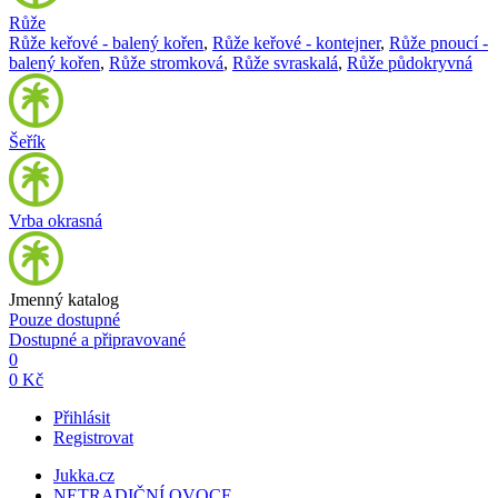
Růže
Růže keřové - balený kořen
,
Růže keřové - kontejner
,
Růže pnoucí -
balený kořen
,
Růže stromková
,
Růže svraskalá
,
Růže půdokryvná
Šeřík
Vrba okrasná
Jmenný katalog
Pouze dostupné
Dostupné a připravované
0
0 Kč
Přihlásit
Registrovat
Jukka.cz
NETRADIČNÍ OVOCE