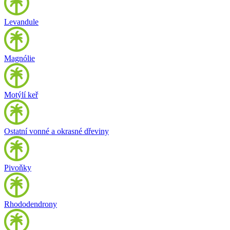
Levandule
Magnólie
Motýlí keř
Ostatní vonné a okrasné dřeviny
Pivoňky
Rhododendrony