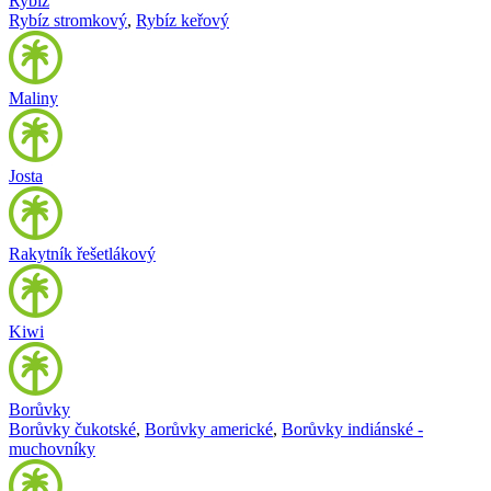
Rybíz
Rybíz stromkový
,
Rybíz keřový
Maliny
Josta
Rakytník řešetlákový
Kiwi
Borůvky
Borůvky čukotské
,
Borůvky americké
,
Borůvky indiánské -
muchovníky