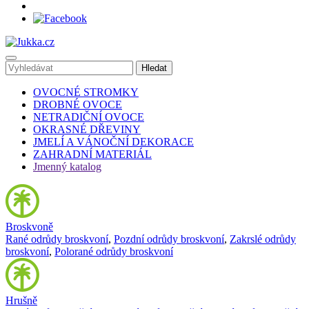
OVOCNÉ STROMKY
DROBNÉ OVOCE
NETRADIČNÍ OVOCE
OKRASNÉ DŘEVINY
JMELÍ A VÁNOČNÍ DEKORACE
ZAHRADNÍ MATERIÁL
Jmenný katalog
Broskvoně
Rané odrůdy broskvoní
,
Pozdní odrůdy broskvoní
,
Zakrslé odrůdy
broskvoní
,
Polorané odrůdy broskvoní
Hrušně