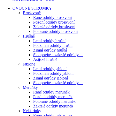
OVOCNÉ STROMKY
Broskvoně
Rané odrůdy broskvoní
Pozdní odrůdy broskvoní
Zakrslé odrůdy broskvoní
Polorané odrůdy broskvoní
Hrušně
Letní odrůdy hrušní
Podzimní odrůdy hrušní
Zimní odrůdy hrušní
Sloupovité a zakrslé odrůdy…
Asijské hrušně
Jabloně
Letní odrůdy jabloní
Podzimní odrůdy jabloní
Zimní odrůdy jabloní
Sloupovité a zakrslé odrůdy…
Meruňky
Rané odrůdy meruněk
Pozdní odrůdy meruněk
Polorané odrůdy meruněk
Zakrslé odrůdy meruněk
Nektarinky
Rané odrůdy nektarinek