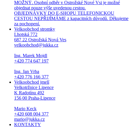
MOŽNÝ. Osobní odběr v Ostrožské Nové Vsi je možné
objednat pouze výše uvedenou cestou.
OBJEDNÁVKY DO E-SHOPU TELEFONICKOU
CESTOU NEPŘIJÍMÁME z kapacitních důvodů. Děkujeme
za pochopení.
Velkoobchod stromky
Lhotská 772
687 22 Ostrožská Nová Ves
velkoobchod@jukka.cz
Ing. Marek Mojdl
+420 774 647 197
Ing. Jan Vrba
+420 776 166 377
Velkoobchod jmelí
Velkotržnice Lipence
K Radotínu 492
156 00 Praha-Lipence
Mario Keck
+420 608 004 377
mario@jukka.cz
KONTAKTY