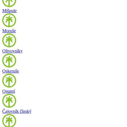
Mišpule
Moruše
Olivovníky
Oskeruše
Ostatní
Čajovník čínský