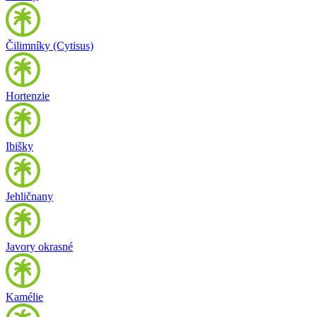
Čilimníky (Cytisus)
Hortenzie
Ibišky
Jehličnany
Javory okrasné
Kamélie