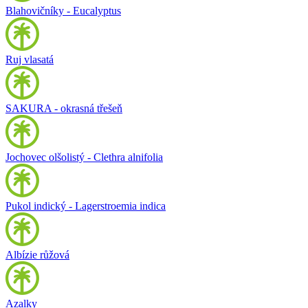
Blahovičníky - Eucalyptus
Ruj vlasatá
SAKURA - okrasná třešeň
Jochovec olšolistý - Clethra alnifolia
Pukol indický - Lagerstroemia indica
Albízie růžová
Azalky