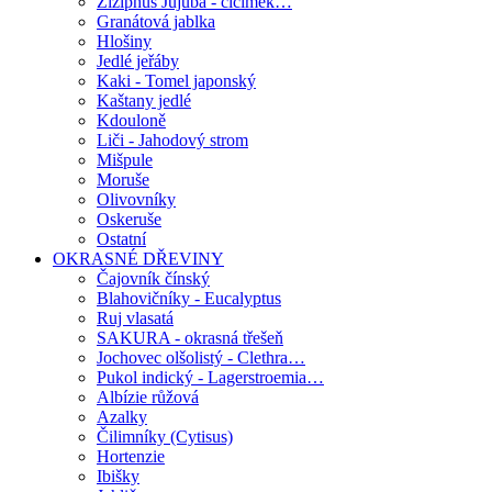
Ziziphus Jujuba - cicimek…
Granátová jablka
Hlošiny
Jedlé jeřáby
Kaki - Tomel japonský
Kaštany jedlé
Kdouloně
Liči - Jahodový strom
Mišpule
Moruše
Olivovníky
Oskeruše
Ostatní
OKRASNÉ DŘEVINY
Čajovník čínský
Blahovičníky - Eucalyptus
Ruj vlasatá
SAKURA - okrasná třešeň
Jochovec olšolistý - Clethra…
Pukol indický - Lagerstroemia…
Albízie růžová
Azalky
Čilimníky (Cytisus)
Hortenzie
Ibišky