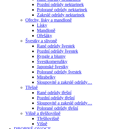
Pozdní odrůdy nektarinek
Polorané odrůdy nektarinek
Zakrslé odrůdy nektarinek
Ořechy, lísky a mandloně
Lísky
Mandloně
Ořešáky
Švestky a slivoně
Rané odrůdy švestek
Pozdní odrůdy švestek
Ryngle a blumy
Švestkomeruňky
Japonské švestky
Polorané odrůdy švestek
Mirabelky
Sloupovité a zakrslé odrůdy…
Třešně
Rané odrůdy třešní
Pozdní odrůdy třešní
Sloupovité a zakrslé odrůdy…
Polorané odrůdy třešní
Višně a třešňovišně
Třešňovišně
Višně
DROBNÉ OVOCE