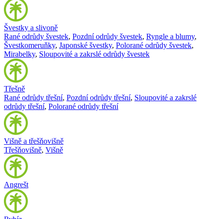
Švestky a slivoně
Rané odrůdy švestek
,
Pozdní odrůdy švestek
,
Ryngle a blumy
,
Švestkomeruňky
,
Japonské švestky
,
Polorané odrůdy švestek
,
Mirabelky
,
Sloupovité a zakrslé odrůdy švestek
Třešně
Rané odrůdy třešní
,
Pozdní odrůdy třešní
,
Sloupovité a zakrslé
odrůdy třešní
,
Polorané odrůdy třešní
Višně a třešňovišně
Třešňovišně
,
Višně
Angrešt