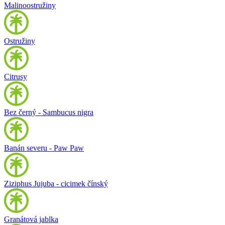
Malinoostružiny
Ostružiny
Citrusy
Bez černý - Sambucus nigra
Banán severu - Paw Paw
Ziziphus Jujuba - cicimek čínský
Granátová jablka