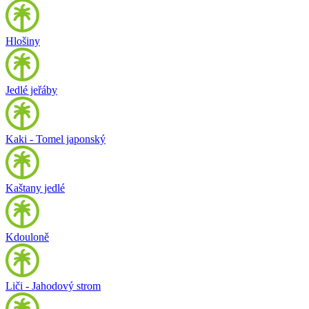
Hlošiny
Jedlé jeřáby
Kaki - Tomel japonský
Kaštany jedlé
Kdouloně
Liči - Jahodový strom