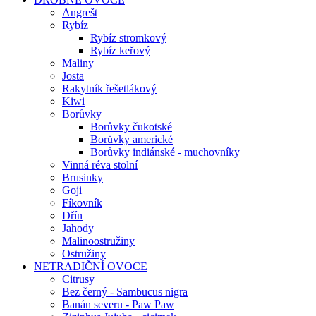
Angrešt
Rybíz
Rybíz stromkový
Rybíz keřový
Maliny
Josta
Rakytník řešetlákový
Kiwi
Borůvky
Borůvky čukotské
Borůvky americké
Borůvky indiánské - muchovníky
Vinná réva stolní
Brusinky
Goji
Fíkovník
Dřín
Jahody
Malinoostružiny
Ostružiny
NETRADIČNÍ OVOCE
Citrusy
Bez černý - Sambucus nigra
Banán severu - Paw Paw