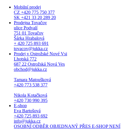
Mobilní prodej
CZ +420 775 750 377
SK +421 33 20 289 20
Prodejna Tovačov
ulice Podvalí
751 01 Tovačov
Šárka Hrabalová
+ 420 725 893 691
tovacov@jukka.cz
Prodej v Ostrožské Nové Vsi
Lhotská 772
687 22 Ostrožská Nová Ves
obchod@jukka.cz
Tamara Matoušková
+420 773 538 377
Nikola Kotačková
+420 730 990 395
E-shop
Eva Bartošová
+420 725 893 692
info@jukka.cz
OSOBNÍ ODBĚR OBJEDNANÝ PŘES E-SHOP NENÍ