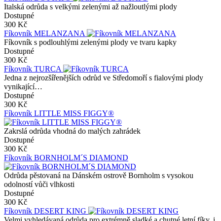
Italská odrůda s velkými zelenými až nažloutlými plody
Dostupné
300 Kč
Fíkovník MELANZANA
Fíkovník s podlouhlými zelenými plody ve tvaru kapky
Dostupné
300 Kč
Fíkovník TURCA
Jedna z nejrozšířenějších odrůd ve Středomoří s fialovými plody
vynikající…
Dostupné
300 Kč
Fíkovník LITTLE MISS FIGGY®
Zakrslá odrůda vhodná do malých zahrádek
Dostupné
300 Kč
Fíkovník BORNHOLM´S DIAMOND
Odrůda pěstovaná na Dánském ostrově Bornholm s vysokou
odolností vůči vlhkosti
Dostupné
300 Kč
Fíkovník DESERT KING
Velmi vyhledávaná odrůda pro extrémně sladké a chutné letní fíky, i