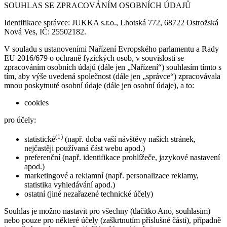
SOUHLAS SE ZPRACOVÁNÍM OSOBNÍCH ÚDAJŮ
Identifikace správce: JUKKA s.r.o., Lhotská 772, 68722 Ostrožská
Nová Ves, IČ: 25502182.
V souladu s ustanoveními Nařízení Evropského parlamentu a Rady
EU 2016/679 o ochraně fyzických osob, v souvislosti se
zpracováním osobních údajů (dále jen „Nařízení“) souhlasím tímto s
tím, aby výše uvedená společnost (dále jen „správce“) zpracovávala
mnou poskytnuté osobní údaje (dále jen osobní údaje), a to:
cookies
pro účely:
(1)
statistické
(např. doba vaší návštěvy našich stránek,
nejčastěji používaná část webu apod.)
preferenční (např. identifikace prohlížeče, jazykové nastavení
apod.)
marketingové a reklamní (např. personalizace reklamy,
statistika vyhledávání apod.)
ostatní (jiné nezařazené technické účely)
Souhlas je možno nastavit pro všechny (tlačítko Ano, souhlasím)
nebo pouze pro některé účely (zaškrtnutím příslušné části), případně