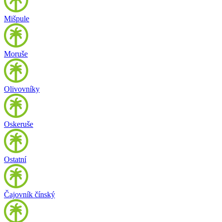
Mišpule
Moruše
Olivovníky
Oskeruše
Ostatní
Čajovník čínský