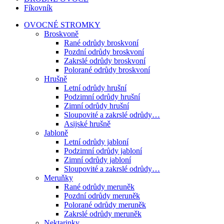
Fíkovník
OVOCNÉ STROMKY
Broskvoně
Rané odrůdy broskvoní
Pozdní odrůdy broskvoní
Zakrslé odrůdy broskvoní
Polorané odrůdy broskvoní
Hrušně
Letní odrůdy hrušní
Podzimní odrůdy hrušní
Zimní odrůdy hrušní
Sloupovité a zakrslé odrůdy…
Asijské hrušně
Jabloně
Letní odrůdy jabloní
Podzimní odrůdy jabloní
Zimní odrůdy jabloní
Sloupovité a zakrslé odrůdy…
Meruňky
Rané odrůdy meruněk
Pozdní odrůdy meruněk
Polorané odrůdy meruněk
Zakrslé odrůdy meruněk
Nektarinky