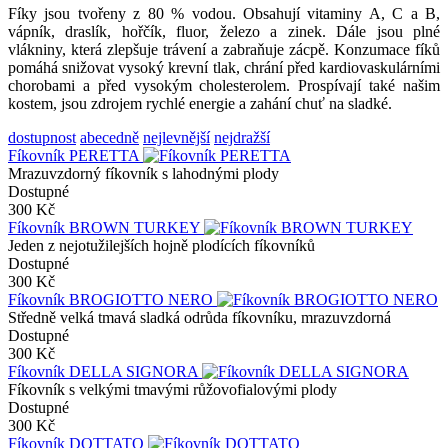
Fíky jsou tvořeny z 80 % vodou. Obsahují vitaminy A, C a B,
vápník, draslík, hořčík, fluor, železo a zinek. Dále jsou plné
vlákniny, která zlepšuje trávení a zabraňuje zácpě. Konzumace fíků
pomáhá snižovat vysoký krevní tlak, chrání před kardiovaskulárními
chorobami a před vysokým cholesterolem. Prospívají také našim
kostem, jsou zdrojem rychlé energie a zahání chuť na sladké.
dostupnost
abecedně
nejlevnější
nejdražší
Fíkovník PERETTA
Mrazuvzdorný fíkovník s lahodnými plody
Dostupné
300 Kč
Fíkovník BROWN TURKEY
Jeden z nejotužilejších hojně plodících fíkovníků
Dostupné
300 Kč
Fíkovník BROGIOTTO NERO
Středně velká tmavá sladká odrůda fíkovníku, mrazuvzdorná
Dostupné
300 Kč
Fíkovník DELLA SIGNORA
Fíkovník s velkými tmavými růžovofialovými plody
Dostupné
300 Kč
Fíkovník DOTTATO