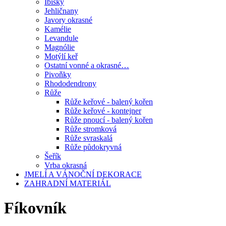
Ibišky
Jehličnany
Javory okrasné
Kamélie
Levandule
Magnólie
Motýlí keř
Ostatní vonné a okrasné…
Pivoňky
Rhododendrony
Růže
Růže keřové - balený kořen
Růže keřové - kontejner
Růže pnoucí - balený kořen
Růže stromková
Růže svraskalá
Růže půdokryvná
Šeřík
Vrba okrasná
JMELÍ A VÁNOČNÍ DEKORACE
ZAHRADNÍ MATERIÁL
Fíkovník