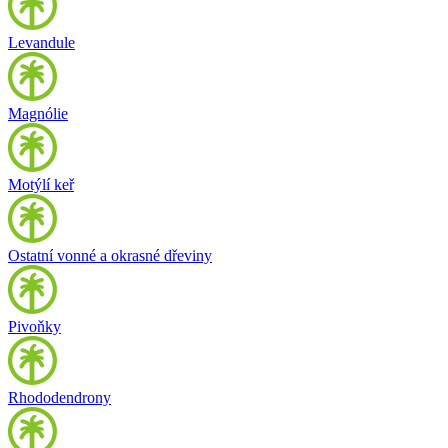
Levandule
Magnólie
Motýlí keř
Ostatní vonné a okrasné dřeviny
Pivoňky
Rhododendrony