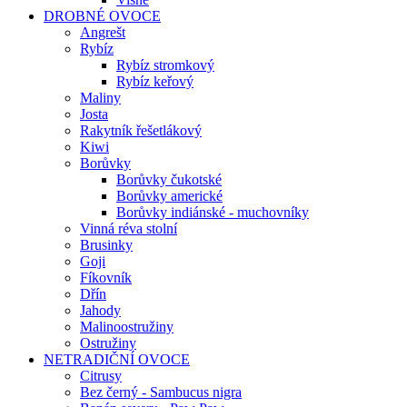
DROBNÉ OVOCE
Angrešt
Rybíz
Rybíz stromkový
Rybíz keřový
Maliny
Josta
Rakytník řešetlákový
Kiwi
Borůvky
Borůvky čukotské
Borůvky americké
Borůvky indiánské - muchovníky
Vinná réva stolní
Brusinky
Goji
Fíkovník
Dřín
Jahody
Malinoostružiny
Ostružiny
NETRADIČNÍ OVOCE
Citrusy
Bez černý - Sambucus nigra