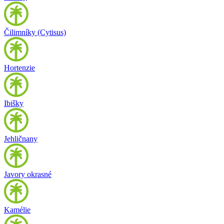
Čilimníky (Cytisus)
Hortenzie
Ibišky
Jehličnany
Javory okrasné
Kamélie