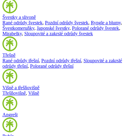
Švestky a slivoně
Rané odrůdy švestek
,
Pozdní odrůdy švestek
,
Ryngle a blumy
,
Švestkomeruňky
,
Japonské švestky
,
Polorané odrůdy švestek
,
Mirabelky
,
Sloupovité a zakrslé odrůdy švestek
Třešně
Rané odrůdy třešní
,
Pozdní odrůdy třešní
,
Sloupovité a zakrslé
odrůdy třešní
,
Polorané odrůdy třešní
Višně a třešňovišně
Třešňovišně
,
Višně
Angrešt