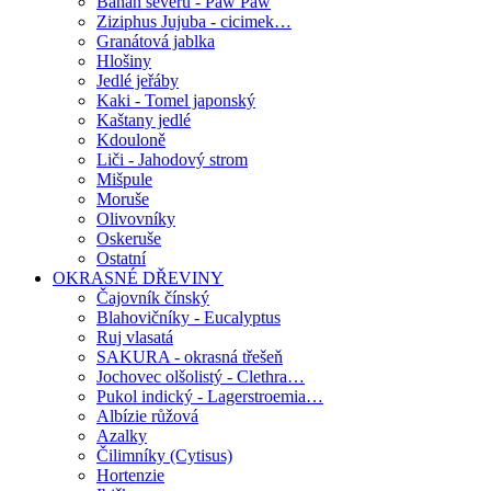
Banán severu - Paw Paw
Ziziphus Jujuba - cicimek…
Granátová jablka
Hlošiny
Jedlé jeřáby
Kaki - Tomel japonský
Kaštany jedlé
Kdouloně
Liči - Jahodový strom
Mišpule
Moruše
Olivovníky
Oskeruše
Ostatní
OKRASNÉ DŘEVINY
Čajovník čínský
Blahovičníky - Eucalyptus
Ruj vlasatá
SAKURA - okrasná třešeň
Jochovec olšolistý - Clethra…
Pukol indický - Lagerstroemia…
Albízie růžová
Azalky
Čilimníky (Cytisus)
Hortenzie