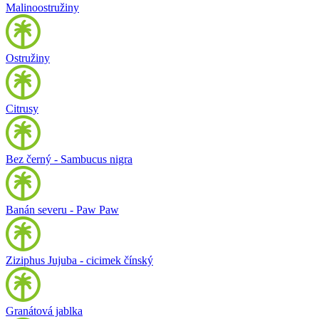
Malinoostružiny
Ostružiny
Citrusy
Bez černý - Sambucus nigra
Banán severu - Paw Paw
Ziziphus Jujuba - cicimek čínský
Granátová jablka