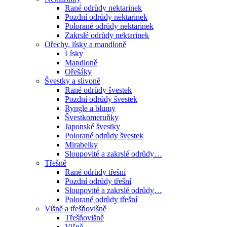
Rané odrůdy nektarinek
Pozdní odrůdy nektarinek
Polorané odrůdy nektarinek
Zakrslé odrůdy nektarinek
Ořechy, lísky a mandloně
Lísky
Mandloně
Ořešáky
Švestky a slivoně
Rané odrůdy švestek
Pozdní odrůdy švestek
Ryngle a blumy
Švestkomeruňky
Japonské švestky
Polorané odrůdy švestek
Mirabelky
Sloupovité a zakrslé odrůdy…
Třešně
Rané odrůdy třešní
Pozdní odrůdy třešní
Sloupovité a zakrslé odrůdy…
Polorané odrůdy třešní
Višně a třešňovišně
Třešňovišně
Višně