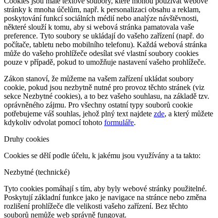
Cookies jsou malé textové soubory, které mohou používat webové
stránky k mnoha účelům, např. k personalizaci obsahu a reklam,
poskytování funkcí sociálních médií nebo analýze návštěvnosti,
některé slouží k tomu, aby si webová stránka pamatovala vaše
preference. Tyto soubory se ukládají do vašeho zařízení (např. do
počítače, tabletu nebo mobilního telefonu). Každá webová stránka
může do vašeho prohlížeče odesílat své vlastní soubory cookies
pouze v případě, pokud to umožňuje nastavení vašeho prohlížeče.
Zákon stanoví, že můžeme na vašem zařízení ukládat soubory
cookie, pokud jsou nezbytně nutné pro provoz těchto stránek (viz
sekce Nezbytné cookies), a to bez vašeho souhlasu, na základě tzv.
oprávněného zájmu. Pro všechny ostatní typy souborů cookie
potřebujeme váš souhlas, jehož plný text najdete
zde
, a který můžete
kdykoliv odvolat pomocí tohoto
formuláře
.
Druhy cookies
Cookies se dělí podle účelu, k jakému jsou využívány a ta takto:
Nezbytné (technické)
Tyto cookies pomáhají s tím, aby byly webové stránky použitelné.
Poskytují základní funkce jako je navigace na stránce nebo změna
rozlišení prohlížeče dle velikosti vašeho zařízení. Bez těchto
souborů nemůže web správně fungovat.