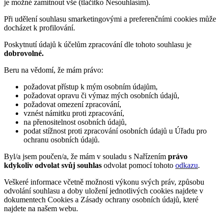
je možné zamítnout vše (tlačítko Nesouhlasím).
Při udělení souhlasu smarketingovými a preferenčními cookies může
docházet k profilování.
Poskytnutí údajů k účelům zpracování dle tohoto souhlasu je
dobrovolné.
Beru na vědomí, že mám právo:
požadovat přístup k mým osobním údajům,
požadovat opravu či výmaz mých osobních údajů,
požadovat omezení zpracování,
vznést námitku proti zpracování,
na přenositelnost osobních údajů,
podat stížnost proti zpracování osobních údajů u Úřadu pro
ochranu osobních údajů.
Byl/a jsem poučen/a, že mám v souladu s Nařízením
právo
kdykoliv odvolat svůj souhlas
odvolat pomocí tohoto
odkazu
.
Veškeré informace včetně možnosti výkonu svých práv, způsobu
odvolání souhlasu a doby uložení jednotlivých cookies najdete v
dokumentech Cookies a Zásady ochrany osobních údajů, které
najdete na našem webu.