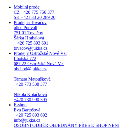
Mobilní prodej
CZ +420 775 750 377
SK +421 33 20 289 20
Prodejna Tovačov
ulice Podvalí
751 01 Tovačov
Šárka Hrabalová
+ 420 725 893 691
tovacov@jukka.cz
Prodej v Ostrožské Nové Vsi
Lhotská 772
687 22 Ostrožská Nová Ves
obchod@jukka.cz
Tamara Matoušková
+420 773 538 377
Nikola Kotačková
+420 730 990 395
E-shop
Eva Bartošová
+420 725 893 692
info@jukka.cz
OSOBNÍ ODBĚR OBJEDNANÝ PŘES E-SHOP NENÍ