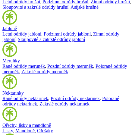
Letní odrůdy hrušní
,
Podzimní odrůdy hrušní
,
Zimní odrůdy hrušní
,
Sloupovité a zakrslé odrůdy hrušní
,
Asijské hrušně
Jabloně
Letní odrůdy jabloní
,
Podzimní odrůdy jabloní
,
Zimní odrůdy
jabloní
,
Sloupovité a zakrslé odrůdy jabloní
Meruňky
Rané odrůdy meruněk
,
Pozdní odrůdy meruněk
,
Polorané odrůdy
meruněk
,
Zakrslé odrůdy meruněk
Nektarinky
Rané odrůdy nektarinek
,
Pozdní odrůdy nektarinek
,
Polorané
odrůdy nektarinek
,
Zakrslé odrůdy nektarinek
Ořechy, lísky a mandloně
Lísky
,
Mandloně
,
Ořešáky