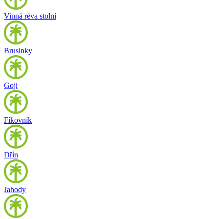
Vinná réva stolní
Brusinky
Goji
Fíkovník
Dřín
Jahody