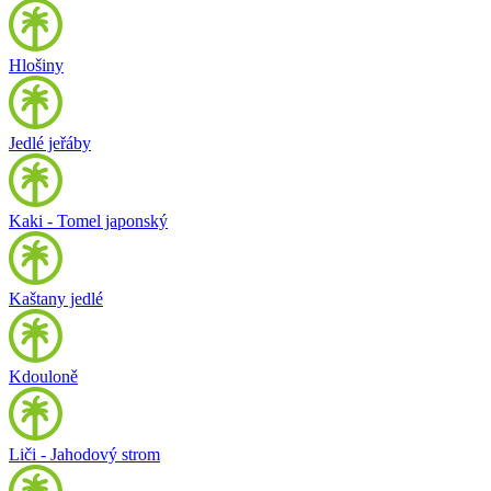
Hlošiny
Jedlé jeřáby
Kaki - Tomel japonský
Kaštany jedlé
Kdouloně
Liči - Jahodový strom