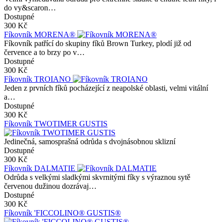
do vy&scaron…
Dostupné
300 Kč
Fíkovník MORENA®
Fíkovník patřící do skupiny fíků Brown Turkey, plodí již od
července a to brzy po v…
Dostupné
300 Kč
Fíkovník TROIANO
Jeden z prvních fíků pocházející z neapolské oblasti, velmi vitální
a…
Dostupné
300 Kč
Fíkovník TWOTIMER GUSTIS
Jedinečná, samosprašná odrůda s dvojnásobnou sklizní
Dostupné
300 Kč
Fíkovník DALMATIE
Odrůda s velkými sladkými skvrnitými fíky s výraznou sytě
červenou dužinou dozrávaj…
Dostupné
300 Kč
Fíkovník 'FICCOLINO® GUSTIS®