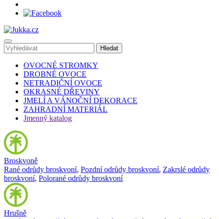
OVOCNÉ STROMKY
DROBNÉ OVOCE
NETRADIČNÍ OVOCE
OKRASNÉ DŘEVINY
JMELÍ A VÁNOČNÍ DEKORACE
ZAHRADNÍ MATERIÁL
Jmenný katalog
Broskvoně
Rané odrůdy broskvoní
,
Pozdní odrůdy broskvoní
,
Zakrslé odrůdy
broskvoní
,
Polorané odrůdy broskvoní
Hrušně