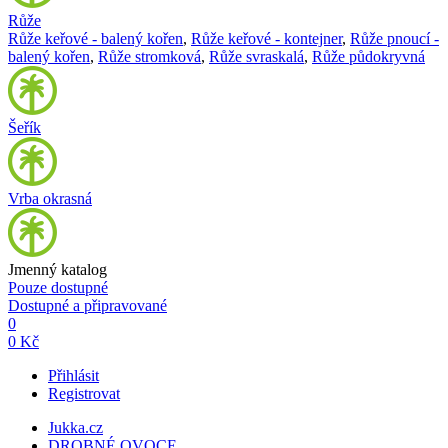
Růže
Růže keřové - balený kořen
,
Růže keřové - kontejner
,
Růže pnoucí -
balený kořen
,
Růže stromková
,
Růže svraskalá
,
Růže půdokryvná
Šeřík
Vrba okrasná
Jmenný katalog
Pouze dostupné
Dostupné a připravované
0
0 Kč
Přihlásit
Registrovat
Jukka.cz
DROBNÉ OVOCE