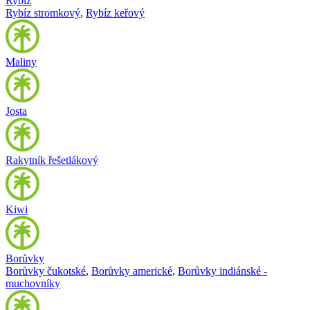
Rybíz
Rybíz stromkový
,
Rybíz keřový
Maliny
Josta
Rakytník řešetlákový
Kiwi
Borůvky
Borůvky čukotské
,
Borůvky americké
,
Borůvky indiánské -
muchovníky