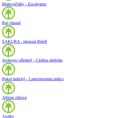
Blahovičníky - Eucalyptus
Ruj vlasatá
SAKURA - okrasná třešeň
Jochovec olšolistý - Clethra alnifolia
Pukol indický - Lagerstroemia indica
Albízie růžová
Azalky