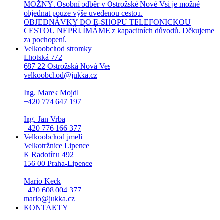
MOŽNÝ. Osobní odběr v Ostrožské Nové Vsi je možné
objednat pouze výše uvedenou cestou.
OBJEDNÁVKY DO E-SHOPU TELEFONICKOU
CESTOU NEPŘIJÍMÁME z kapacitních důvodů. Děkujeme
za pochopení.
Velkoobchod stromky
Lhotská 772
687 22 Ostrožská Nová Ves
velkoobchod@jukka.cz
Ing. Marek Mojdl
+420 774 647 197
Ing. Jan Vrba
+420 776 166 377
Velkoobchod jmelí
Velkotržnice Lipence
K Radotínu 492
156 00 Praha-Lipence
Mario Keck
+420 608 004 377
mario@jukka.cz
KONTAKTY