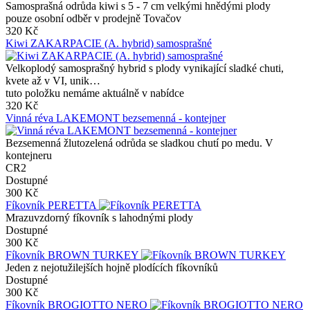
Samosprašná odrůda kiwi s 5 - 7 cm velkými hnědými plody
pouze osobní odběr v prodejně Tovačov
320 Kč
Kiwi ZAKARPACIE (A. hybrid) samosprašné
Velkoplodý samosprašný hybrid s plody vynikající sladké chuti,
kvete až v VI, unik…
tuto položku nemáme aktuálně v nabídce
320 Kč
Vinná réva LAKEMONT bezsemenná - kontejner
Bezsemenná žlutozelená odrůda se sladkou chutí po medu. V
kontejneru
CR2
Dostupné
300 Kč
Fíkovník PERETTA
Mrazuvzdorný fíkovník s lahodnými plody
Dostupné
300 Kč
Fíkovník BROWN TURKEY
Jeden z nejotužilejších hojně plodících fíkovníků
Dostupné
300 Kč
Fíkovník BROGIOTTO NERO