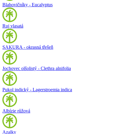
Blahovičníky - Eucalyptus
Ruj vlasatá
SAKURA - okrasná třešeň
Jochovec olšolistý - Clethra alnifolia
Pukol indický - Lagerstroemia indica
Albízie růžová
Azalky