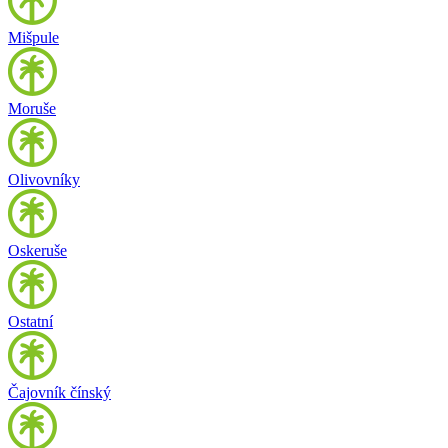
Mišpule
Moruše
Olivovníky
Oskeruše
Ostatní
Čajovník čínský