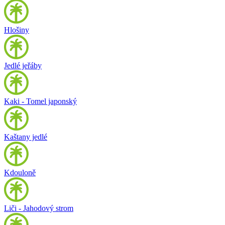
Hlošiny
Jedlé jeřáby
Kaki - Tomel japonský
Kaštany jedlé
Kdouloně
Liči - Jahodový strom