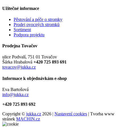
Užitečné informace
Pěstování a péče o stromky
Prodej ovocných stromků
Sortiment
Podpora projektu
Prodejna Tovačov
ulice Podvalí, 751 01 Tovačov
Šárka Hrabalová
+420 725 893 691
tovacov@jukka.cz
Informace k objednávkám e-shop
Eva Bartošová
info@jukka.cz
+420 725 893 692
Copyright ©
jukka.cz
2026 |
Nastavení cookies
| Tvorba www
stránek
MACHIN.cz