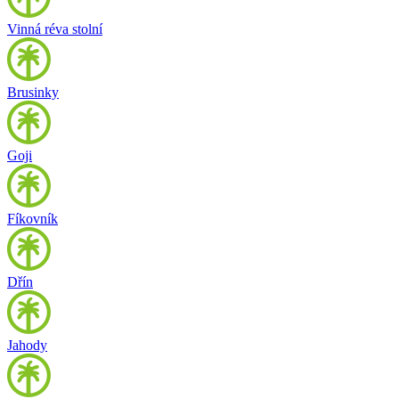
Vinná réva stolní
Brusinky
Goji
Fíkovník
Dřín
Jahody