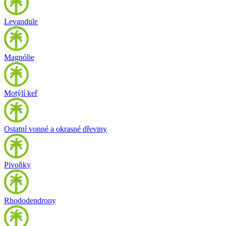
Levandule
Magnólie
Motýlí keř
Ostatní vonné a okrasné dřeviny
Pivoňky
Rhododendrony