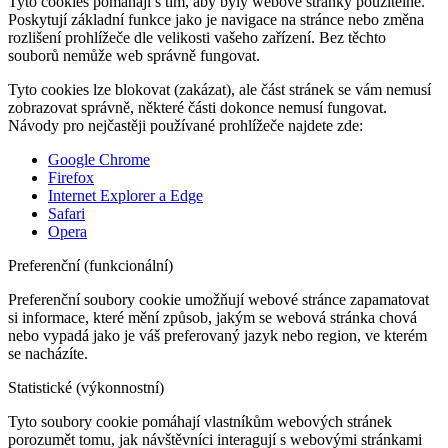
Tyto cookies pomáhají s tím, aby byly webové stránky použitelné.
Poskytují základní funkce jako je navigace na stránce nebo změna
rozlišení prohlížeče dle velikosti vašeho zařízení. Bez těchto
souborů nemůže web správně fungovat.
Tyto cookies lze blokovat (zakázat), ale část stránek se vám nemusí
zobrazovat správně, některé části dokonce nemusí fungovat.
Návody pro nejčastěji používané prohlížeče najdete zde:
Google Chrome
Firefox
Internet Explorer a Edge
Safari
Opera
Preferenční (funkcionální)
Preferenční soubory cookie umožňují webové stránce zapamatovat
si informace, které mění způsob, jakým se webová stránka chová
nebo vypadá jako je váš preferovaný jazyk nebo region, ve kterém
se nacházíte.
Statistické (výkonnostní)
Tyto soubory cookie pomáhají vlastníkům webových stránek
porozumět tomu, jak návštěvníci interagují s webovými stránkami