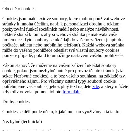
Obecně o cookies
Cookies jsou malé textové soubory, které mohou používat webové
stránky k mnoha účelům, např. k personalizaci obsahu a reklam,
poskytování funkcí sociálních médií nebo analýze návštěvnosti,
některé slouží k tomu, aby si webová stránka pamatovala vaše
preference. Tyto soubory se ukládají do vašeho zařízení (např. do
počítače, tabletu nebo mobilního telefonu). Každá webová stránka
může do vašeho prohlížeče odesílat své vlastní soubory cookies
pouze v případě, pokud to umožňuje nastavení vašeho prohlížeče.
Zákon stanoví, že můžeme na vašem zařízení ukládat soubory
cookie, pokud jsou nezbytně nutné pro provoz těchto stránek (viz
sekce Nezbytné cookies), a to bez vašeho souhlasu, na základě tzv.
oprávněného zájmu. Pro všechny ostatní typy souborů cookie
potřebujeme váš souhlas, jehož plný text najdete
zde
, a který můžete
kdykoliv odvolat pomocí tohoto
formuláře
.
Druhy cookies
Cookies se dělí podle účelu, k jakému jsou využívány a ta takto:
Nezbytné (technické)