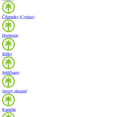
Čilimníky (Cytisus)
Hortenzie
Ibišky
Jehličnany
Javory okrasné
Kamélie