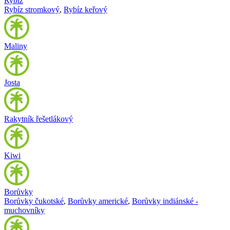
Rybíz
Rybíz stromkový
,
Rybíz keřový
Maliny
Josta
Rakytník řešetlákový
Kiwi
Borůvky
Borůvky čukotské
,
Borůvky americké
,
Borůvky indiánské -
muchovníky