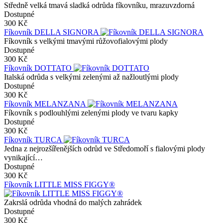
Středně velká tmavá sladká odrůda fíkovníku, mrazuvzdorná
Dostupné
300 Kč
Fíkovník DELLA SIGNORA
Fíkovník s velkými tmavými růžovofialovými plody
Dostupné
300 Kč
Fíkovník DOTTATO
Italská odrůda s velkými zelenými až nažloutlými plody
Dostupné
300 Kč
Fíkovník MELANZANA
Fíkovník s podlouhlými zelenými plody ve tvaru kapky
Dostupné
300 Kč
Fíkovník TURCA
Jedna z nejrozšířenějších odrůd ve Středomoří s fialovými plody
vynikající…
Dostupné
300 Kč
Fíkovník LITTLE MISS FIGGY®
Zakrslá odrůda vhodná do malých zahrádek
Dostupné
300 Kč