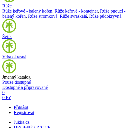
Růže
Růže keřové - balený kořen
,
Růže keřové - kontejner
,
Růže pnoucí -
balený kořen
,
Růže stromková
,
Růže svraskalá
,
Růže půdokryvná
Šeřík
Vrba okrasná
Jmenný katalog
Pouze dostupné
Dostupné a připravované
0
0 Kč
Přihlásit
Registrovat
Jukka.cz
DROBNÉ OVOCE