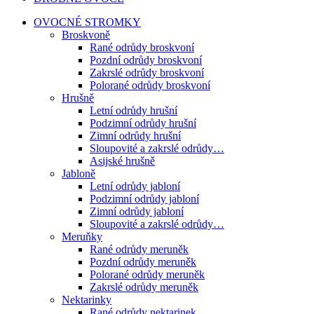
OVOCNÉ STROMKY
Broskvoně
Rané odrůdy broskvoní
Pozdní odrůdy broskvoní
Zakrslé odrůdy broskvoní
Polorané odrůdy broskvoní
Hrušně
Letní odrůdy hrušní
Podzimní odrůdy hrušní
Zimní odrůdy hrušní
Sloupovité a zakrslé odrůdy…
Asijské hrušně
Jabloně
Letní odrůdy jabloní
Podzimní odrůdy jabloní
Zimní odrůdy jabloní
Sloupovité a zakrslé odrůdy…
Meruňky
Rané odrůdy meruněk
Pozdní odrůdy meruněk
Polorané odrůdy meruněk
Zakrslé odrůdy meruněk
Nektarinky
Rané odrůdy nektarinek