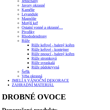
Jehličnany
Javory okrasné
Kamélie
Levandule
Magnólie
Motýlí keř
Ostatní vonné a okrasné…
Pivoňky
Rhododendrony
Růže
Růže keřové - balený kořen
Růže keřové - kontejner
Růže pnoucí - balený kořen
Růže stromková
Růže svraskalá
Růže půdokryvná
Šeřík
Vrba okrasná
JMELÍ A VÁNOČNÍ DEKORACE
ZAHRADNÍ MATERIÁL
DROBNÉ OVOCE
Doporučené produkty