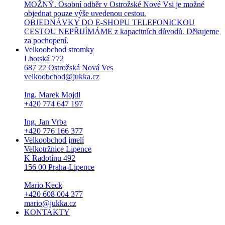
MOŽNÝ. Osobní odběr v Ostrožské Nové Vsi je možné
objednat pouze výše uvedenou cestou.
OBJEDNÁVKY DO E-SHOPU TELEFONICKOU
CESTOU NEPŘIJÍMÁME z kapacitních důvodů. Děkujeme
za pochopení.
Velkoobchod stromky
Lhotská 772
687 22 Ostrožská Nová Ves
velkoobchod@jukka.cz
Ing. Marek Mojdl
+420 774 647 197
Ing. Jan Vrba
+420 776 166 377
Velkoobchod jmelí
Velkotržnice Lipence
K Radotínu 492
156 00 Praha-Lipence
Mario Keck
+420 608 004 377
mario@jukka.cz
KONTAKTY