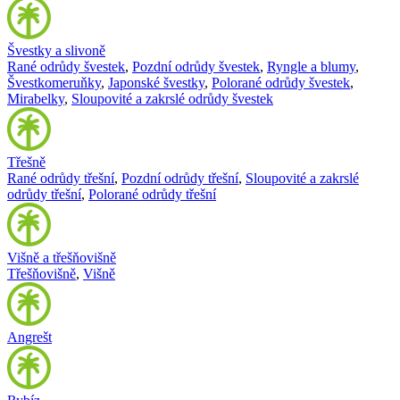
Švestky a slivoně
Rané odrůdy švestek
,
Pozdní odrůdy švestek
,
Ryngle a blumy
,
Švestkomeruňky
,
Japonské švestky
,
Polorané odrůdy švestek
,
Mirabelky
,
Sloupovité a zakrslé odrůdy švestek
Třešně
Rané odrůdy třešní
,
Pozdní odrůdy třešní
,
Sloupovité a zakrslé
odrůdy třešní
,
Polorané odrůdy třešní
Višně a třešňovišně
Třešňovišně
,
Višně
Angrešt