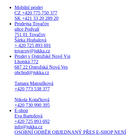
Mobilní prodej
CZ +420 775 750 377
SK +421 33 20 289 20
Prodejna Tovačov
ulice Podvalí
751 01 Tovačov
Šárka Hrabalová
+ 420 725 893 691
tovacov@jukka.cz
Prodej v Ostrožské Nové Vsi
Lhotská 772
687 22 Ostrožská Nová Ves
obchod@jukka.cz
Tamara Matoušková
+420 773 538 377
Nikola Kotačková
+420 730 990 395
E-shop
Eva Bartošová
+420 725 893 692
info@jukka.cz
OSOBNÍ ODBĚR OBJEDNANÝ PŘES E-SHOP NENÍ