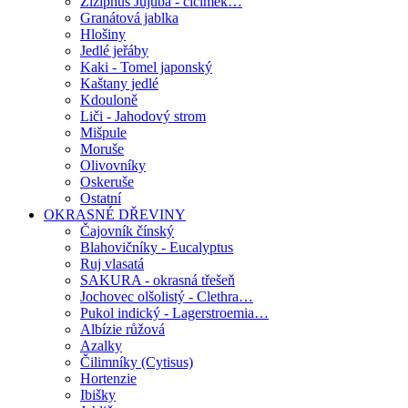
Ziziphus Jujuba - cicimek…
Granátová jablka
Hlošiny
Jedlé jeřáby
Kaki - Tomel japonský
Kaštany jedlé
Kdouloně
Liči - Jahodový strom
Mišpule
Moruše
Olivovníky
Oskeruše
Ostatní
OKRASNÉ DŘEVINY
Čajovník čínský
Blahovičníky - Eucalyptus
Ruj vlasatá
SAKURA - okrasná třešeň
Jochovec olšolistý - Clethra…
Pukol indický - Lagerstroemia…
Albízie růžová
Azalky
Čilimníky (Cytisus)
Hortenzie
Ibišky