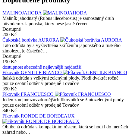
MALINOJAHODA
Maliník jahodnatý (Rubus illecebrosus) je samostatný druh
původem z Japonska, který nese jasně červen…
Dostupné
200 Kč
Čukotská borůvka AURORA
Tato odrůda byla vyšlechtěna zkřížením japonského a ruského
zimolezu, je částečně…
Dostupné
190 Kč
dostupnost
abecedně
nejlevnější
nejdražší
Fíkovník GENTILE BIANCO
Italská odrůda s velkými zelenými plody. Plodí dvakrát ročně
pouze osobní odběr v prodejně Tovačov
390 Kč
Fíkovník FRANCUESCO
Jeden z nejmrazuvzdornějších fíkovníků se žlutozelenými plody
pouze osobní odběr v prodejně Tovačov
340 Kč
Fíkovník RONDE DE BORDEAUX
Oblíbená odrůda s kompaktním růstem, která se hodí i do menších
zahrad nebo…