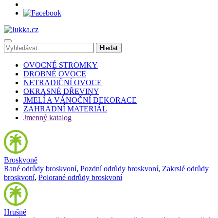
OVOCNÉ STROMKY
DROBNÉ OVOCE
NETRADIČNÍ OVOCE
OKRASNÉ DŘEVINY
JMELÍ A VÁNOČNÍ DEKORACE
ZAHRADNÍ MATERIÁL
Jmenný katalog
Broskvoně
Rané odrůdy broskvoní
,
Pozdní odrůdy broskvoní
,
Zakrslé odrůdy
broskvoní
,
Polorané odrůdy broskvoní
Hrušně