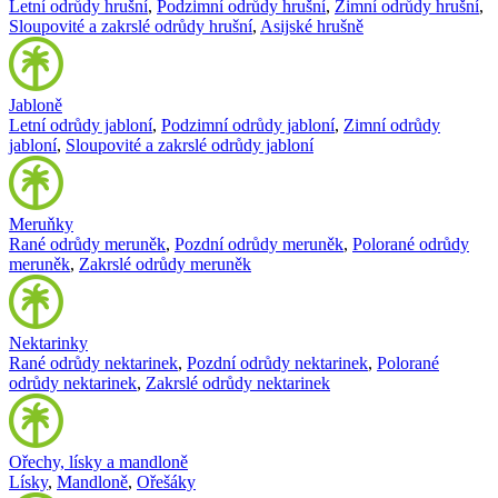
Letní odrůdy hrušní
,
Podzimní odrůdy hrušní
,
Zimní odrůdy hrušní
,
Sloupovité a zakrslé odrůdy hrušní
,
Asijské hrušně
Jabloně
Letní odrůdy jabloní
,
Podzimní odrůdy jabloní
,
Zimní odrůdy
jabloní
,
Sloupovité a zakrslé odrůdy jabloní
Meruňky
Rané odrůdy meruněk
,
Pozdní odrůdy meruněk
,
Polorané odrůdy
meruněk
,
Zakrslé odrůdy meruněk
Nektarinky
Rané odrůdy nektarinek
,
Pozdní odrůdy nektarinek
,
Polorané
odrůdy nektarinek
,
Zakrslé odrůdy nektarinek
Ořechy, lísky a mandloně
Lísky
,
Mandloně
,
Ořešáky