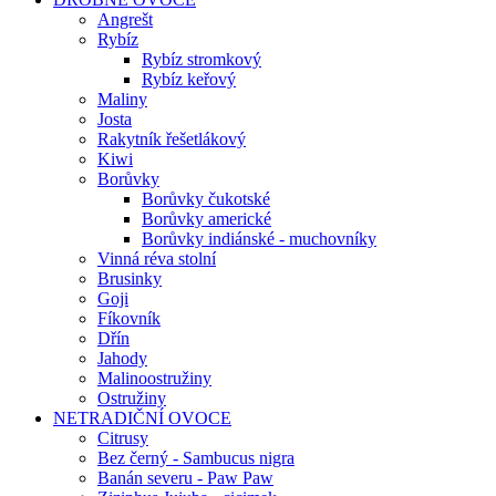
Angrešt
Rybíz
Rybíz stromkový
Rybíz keřový
Maliny
Josta
Rakytník řešetlákový
Kiwi
Borůvky
Borůvky čukotské
Borůvky americké
Borůvky indiánské - muchovníky
Vinná réva stolní
Brusinky
Goji
Fíkovník
Dřín
Jahody
Malinoostružiny
Ostružiny
NETRADIČNÍ OVOCE
Citrusy
Bez černý - Sambucus nigra
Banán severu - Paw Paw