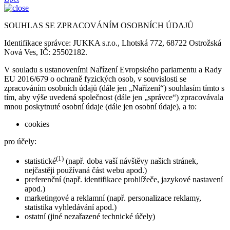
SOUHLAS SE ZPRACOVÁNÍM OSOBNÍCH ÚDAJŮ
Identifikace správce: JUKKA s.r.o., Lhotská 772, 68722 Ostrožská
Nová Ves, IČ: 25502182.
V souladu s ustanoveními Nařízení Evropského parlamentu a Rady
EU 2016/679 o ochraně fyzických osob, v souvislosti se
zpracováním osobních údajů (dále jen „Nařízení“) souhlasím tímto s
tím, aby výše uvedená společnost (dále jen „správce“) zpracovávala
mnou poskytnuté osobní údaje (dále jen osobní údaje), a to:
cookies
pro účely:
(1)
statistické
(např. doba vaší návštěvy našich stránek,
nejčastěji používaná část webu apod.)
preferenční (např. identifikace prohlížeče, jazykové nastavení
apod.)
marketingové a reklamní (např. personalizace reklamy,
statistika vyhledávání apod.)
ostatní (jiné nezařazené technické účely)