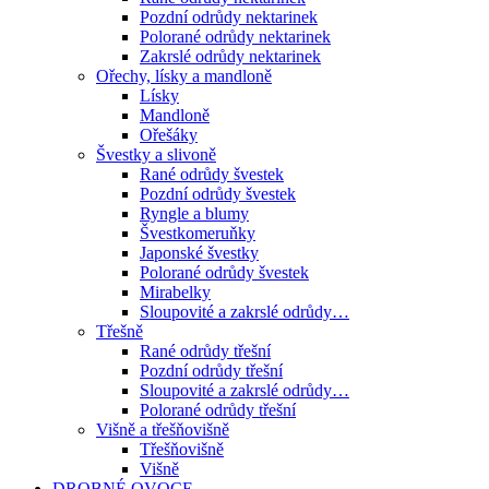
Pozdní odrůdy nektarinek
Polorané odrůdy nektarinek
Zakrslé odrůdy nektarinek
Ořechy, lísky a mandloně
Lísky
Mandloně
Ořešáky
Švestky a slivoně
Rané odrůdy švestek
Pozdní odrůdy švestek
Ryngle a blumy
Švestkomeruňky
Japonské švestky
Polorané odrůdy švestek
Mirabelky
Sloupovité a zakrslé odrůdy…
Třešně
Rané odrůdy třešní
Pozdní odrůdy třešní
Sloupovité a zakrslé odrůdy…
Polorané odrůdy třešní
Višně a třešňovišně
Třešňovišně
Višně
DROBNÉ OVOCE