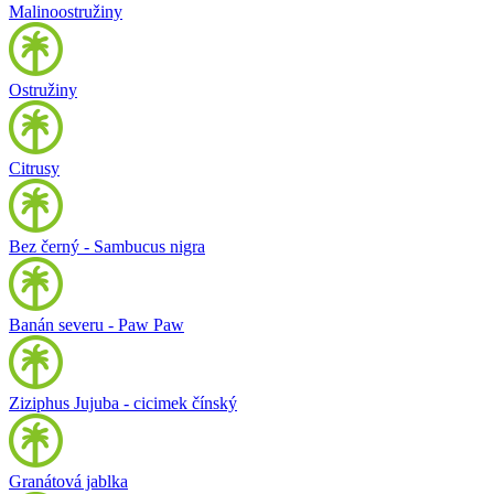
Malinoostružiny
Ostružiny
Citrusy
Bez černý - Sambucus nigra
Banán severu - Paw Paw
Ziziphus Jujuba - cicimek čínský
Granátová jablka