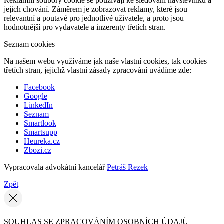
Reklamní soubory cookie se používají ke sledování návštěvníků a
jejich chování. Záměrem je zobrazovat reklamy, které jsou
relevantní a poutavé pro jednotlivé uživatele, a proto jsou
hodnotnější pro vydavatele a inzerenty třetích stran.
Seznam cookies
Na našem webu využíváme jak naše vlastní cookies, tak cookies
třetích stran, jejichž vlastní zásady zpracování uvádíme zde:
Facebook
Google
LinkedIn
Seznam
Smartlook
Smartsupp
Heureka.cz
Zbozi.cz
Vypracovala advokátní kancelář
Petráš Rezek
Zpět
SOUHLAS SE ZPRACOVÁNÍM OSOBNÍCH ÚDAJŮ