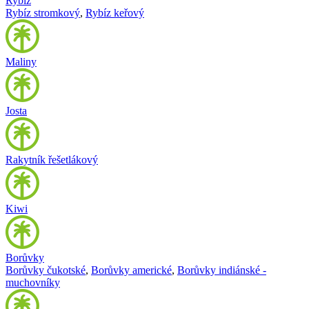
Rybíz
Rybíz stromkový
,
Rybíz keřový
Maliny
Josta
Rakytník řešetlákový
Kiwi
Borůvky
Borůvky čukotské
,
Borůvky americké
,
Borůvky indiánské -
muchovníky