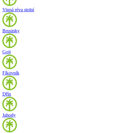
Vinná réva stolní
Brusinky
Goji
Fíkovník
Dřín
Jahody