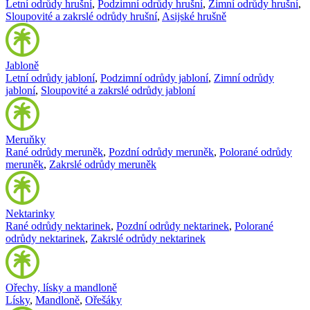
Letní odrůdy hrušní
,
Podzimní odrůdy hrušní
,
Zimní odrůdy hrušní
,
Sloupovité a zakrslé odrůdy hrušní
,
Asijské hrušně
Jabloně
Letní odrůdy jabloní
,
Podzimní odrůdy jabloní
,
Zimní odrůdy
jabloní
,
Sloupovité a zakrslé odrůdy jabloní
Meruňky
Rané odrůdy meruněk
,
Pozdní odrůdy meruněk
,
Polorané odrůdy
meruněk
,
Zakrslé odrůdy meruněk
Nektarinky
Rané odrůdy nektarinek
,
Pozdní odrůdy nektarinek
,
Polorané
odrůdy nektarinek
,
Zakrslé odrůdy nektarinek
Ořechy, lísky a mandloně
Lísky
,
Mandloně
,
Ořešáky