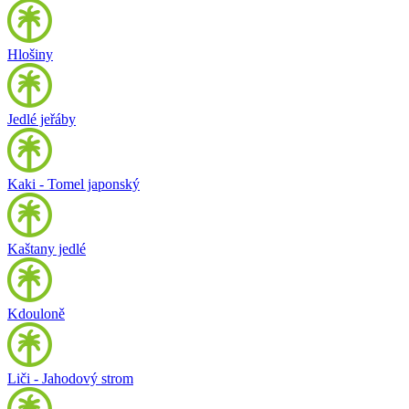
Hlošiny
Jedlé jeřáby
Kaki - Tomel japonský
Kaštany jedlé
Kdouloně
Liči - Jahodový strom