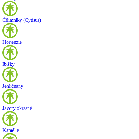
Čilimníky (Cytisus)
Hortenzie
Ibišky
Jehličnany
Javory okrasné
Kamélie