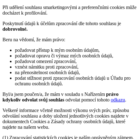
Při udělení souhlasu smarketingovými a preferenčními cookies může
docházet k profilování.
Poskytnutí údajů k účelům zpracování dle tohoto souhlasu je
dobrovolné.
Beru na vědomí, že mám právo:
požadovat přístup k mým osobním údajům,
požadovat opravu či výmaz mých osobních údajů,
požadovat omezení zpracování,
vznést námitku proti zpracování,
na přenositelnost osobních údajů,
podat stížnost proti zpracování osobních údajů u Úřadu pro
ochranu osobních údajů.
Byl/a jsem poučen/a, že mám v souladu s Nařízením
právo
kdykoliv odvolat svůj souhlas
odvolat pomocí tohoto
odkazu
.
Veškeré informace včetně možnosti výkonu svých práv, způsobu
odvolání souhlasu a doby uložení jednotlivých cookies najdete v
dokumentech Cookies a Zásady ochrany osobních údajů, které
najdete na našem webu.
(1) Zpracování statistických cookies je naším oprávněným zájmem.