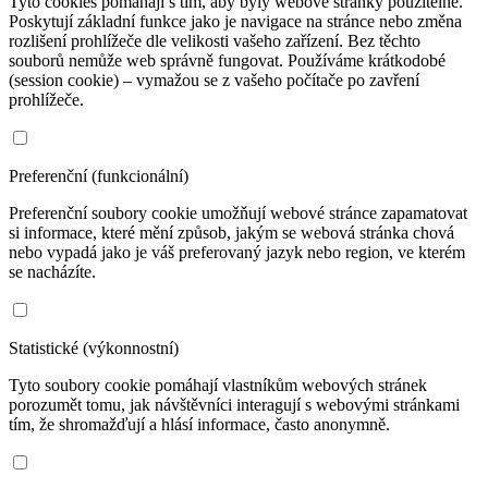
Tyto cookies pomáhají s tím, aby byly webové stránky použitelné.
Poskytují základní funkce jako je navigace na stránce nebo změna
rozlišení prohlížeče dle velikosti vašeho zařízení. Bez těchto
souborů nemůže web správně fungovat. Používáme krátkodobé
(session cookie) – vymažou se z vašeho počítače po zavření
prohlížeče.
Preferenční (funkcionální)
Preferenční soubory cookie umožňují webové stránce zapamatovat
si informace, které mění způsob, jakým se webová stránka chová
nebo vypadá jako je váš preferovaný jazyk nebo region, ve kterém
se nacházíte.
Statistické (výkonnostní)
Tyto soubory cookie pomáhají vlastníkům webových stránek
porozumět tomu, jak návštěvníci interagují s webovými stránkami
tím, že shromažďují a hlásí informace, často anonymně.