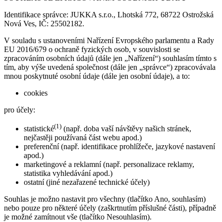
Identifikace správce: JUKKA s.r.o., Lhotská 772, 68722 Ostrožská
Nová Ves, IČ: 25502182.
V souladu s ustanoveními Nařízení Evropského parlamentu a Rady
EU 2016/679 o ochraně fyzických osob, v souvislosti se
zpracováním osobních údajů (dále jen „Nařízení“) souhlasím tímto s
tím, aby výše uvedená společnost (dále jen „správce“) zpracovávala
mnou poskytnuté osobní údaje (dále jen osobní údaje), a to:
cookies
pro účely:
(1)
statistické
(např. doba vaší návštěvy našich stránek,
nejčastěji používaná část webu apod.)
preferenční (např. identifikace prohlížeče, jazykové nastavení
apod.)
marketingové a reklamní (např. personalizace reklamy,
statistika vyhledávání apod.)
ostatní (jiné nezařazené technické účely)
Souhlas je možno nastavit pro všechny (tlačítko Ano, souhlasím)
nebo pouze pro některé účely (zaškrtnutím příslušné části), případně
je možné zamítnout vše (tlačítko Nesouhlasím).