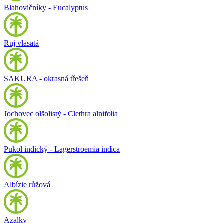
Blahovičníky - Eucalyptus
Ruj vlasatá
SAKURA - okrasná třešeň
Jochovec olšolistý - Clethra alnifolia
Pukol indický - Lagerstroemia indica
Albízie růžová
Azalky