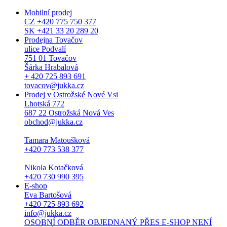
Mobilní prodej
CZ +420 775 750 377
SK +421 33 20 289 20
Prodejna Tovačov
ulice Podvalí
751 01 Tovačov
Šárka Hrabalová
+ 420 725 893 691
tovacov@jukka.cz
Prodej v Ostrožské Nové Vsi
Lhotská 772
687 22 Ostrožská Nová Ves
obchod@jukka.cz
Tamara Matoušková
+420 773 538 377
Nikola Kotačková
+420 730 990 395
E-shop
Eva Bartošová
+420 725 893 692
info@jukka.cz
OSOBNÍ ODBĚR OBJEDNANÝ PŘES E-SHOP NENÍ