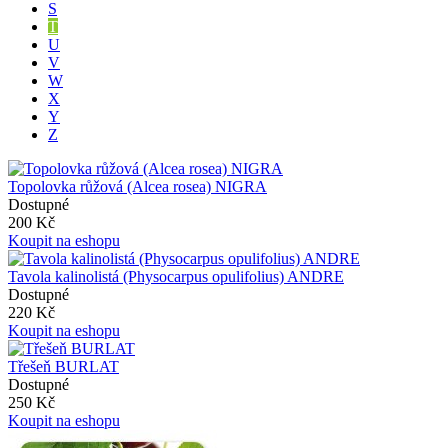
S
T
U
V
W
X
Y
Z
Topolovka růžová (Alcea rosea) NIGRA
Dostupné
200 Kč
Koupit na eshopu
Tavola kalinolistá (Physocarpus opulifolius) ANDRE
Dostupné
220 Kč
Koupit na eshopu
Třešeň BURLAT
Dostupné
250 Kč
Koupit na eshopu