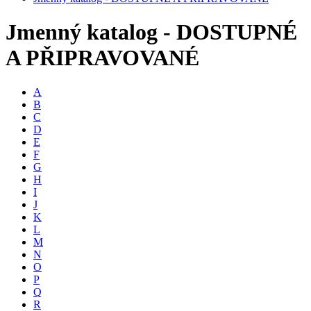
Jmenný katalog - DOSTUPNÉ
A PŘIPRAVOVANÉ
A
B
C
D
E
F
G
H
I
J
K
L
M
N
O
P
Q
R