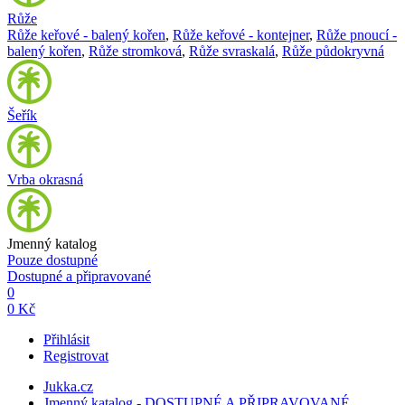
Růže
Růže keřové - balený kořen
,
Růže keřové - kontejner
,
Růže pnoucí -
balený kořen
,
Růže stromková
,
Růže svraskalá
,
Růže půdokryvná
Šeřík
Vrba okrasná
Jmenný katalog
Pouze dostupné
Dostupné a připravované
0
0 Kč
Přihlásit
Registrovat
Jukka.cz
Jmenný katalog - DOSTUPNÉ A PŘIPRAVOVANÉ