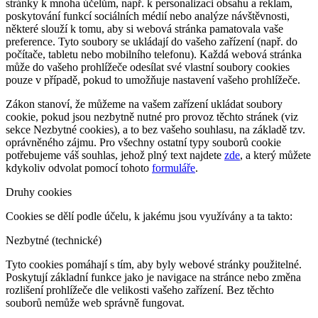
stránky k mnoha účelům, např. k personalizaci obsahu a reklam,
poskytování funkcí sociálních médií nebo analýze návštěvnosti,
některé slouží k tomu, aby si webová stránka pamatovala vaše
preference. Tyto soubory se ukládají do vašeho zařízení (např. do
počítače, tabletu nebo mobilního telefonu). Každá webová stránka
může do vašeho prohlížeče odesílat své vlastní soubory cookies
pouze v případě, pokud to umožňuje nastavení vašeho prohlížeče.
Zákon stanoví, že můžeme na vašem zařízení ukládat soubory
cookie, pokud jsou nezbytně nutné pro provoz těchto stránek (viz
sekce Nezbytné cookies), a to bez vašeho souhlasu, na základě tzv.
oprávněného zájmu. Pro všechny ostatní typy souborů cookie
potřebujeme váš souhlas, jehož plný text najdete
zde
, a který můžete
kdykoliv odvolat pomocí tohoto
formuláře
.
Druhy cookies
Cookies se dělí podle účelu, k jakému jsou využívány a ta takto:
Nezbytné (technické)
Tyto cookies pomáhají s tím, aby byly webové stránky použitelné.
Poskytují základní funkce jako je navigace na stránce nebo změna
rozlišení prohlížeče dle velikosti vašeho zařízení. Bez těchto
souborů nemůže web správně fungovat.