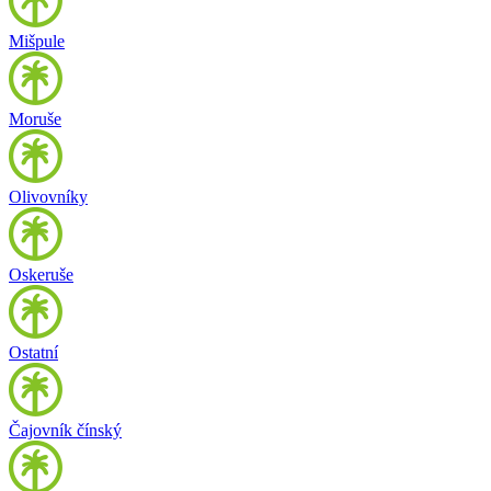
Mišpule
Moruše
Olivovníky
Oskeruše
Ostatní
Čajovník čínský