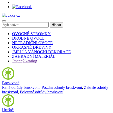
OVOCNÉ STROMKY
DROBNÉ OVOCE
NETRADIČNÍ OVOCE
OKRASNÉ DŘEVINY
JMELÍ A VÁNOČNÍ DEKORACE
ZAHRADNÍ MATERIÁL
Jmenný katalog
Broskvoně
Rané odrůdy broskvoní
,
Pozdní odrůdy broskvoní
,
Zakrslé odrůdy
broskvoní
,
Polorané odrůdy broskvoní
Hrušně