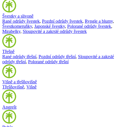
Švestky a slivoně
Rané odrůdy švestek
,
Pozdní odrůdy švestek
,
Ryngle a blumy
,
Švestkomeruňky
,
Japonské švestky
,
Polorané odrůdy švestek
,
Mirabelky
,
Sloupovité a zakrslé odrůdy švestek
Třešně
Rané odrůdy třešní
,
Pozdní odrůdy třešní
,
Sloupovité a zakrslé
odrůdy třešní
,
Polorané odrůdy třešní
Višně a třešňovišně
Třešňovišně
,
Višně
Angrešt