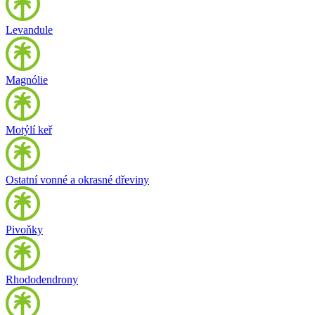
Levandule
Magnólie
Motýlí keř
Ostatní vonné a okrasné dřeviny
Pivoňky
Rhododendrony