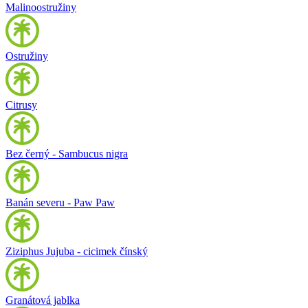
Malinoostružiny
Ostružiny
Citrusy
Bez černý - Sambucus nigra
Banán severu - Paw Paw
Ziziphus Jujuba - cicimek čínský
Granátová jablka