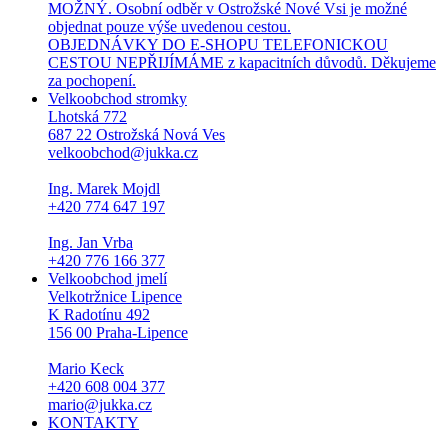
MOŽNÝ. Osobní odběr v Ostrožské Nové Vsi je možné
objednat pouze výše uvedenou cestou.
OBJEDNÁVKY DO E-SHOPU TELEFONICKOU
CESTOU NEPŘIJÍMÁME z kapacitních důvodů. Děkujeme
za pochopení.
Velkoobchod stromky
Lhotská 772
687 22 Ostrožská Nová Ves
velkoobchod@jukka.cz
Ing. Marek Mojdl
+420 774 647 197
Ing. Jan Vrba
+420 776 166 377
Velkoobchod jmelí
Velkotržnice Lipence
K Radotínu 492
156 00 Praha-Lipence
Mario Keck
+420 608 004 377
mario@jukka.cz
KONTAKTY