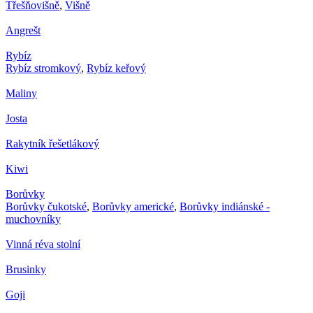
Třešňovišně
,
Višně
Angrešt
Rybíz
Rybíz stromkový
,
Rybíz keřový
Maliny
Josta
Rakytník řešetlákový
Kiwi
Borůvky
Borůvky čukotské
,
Borůvky americké
,
Borůvky indiánské -
muchovníky
Vinná réva stolní
Brusinky
Goji