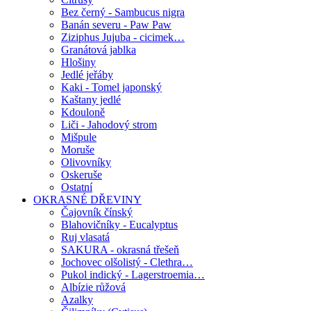
Bez černý - Sambucus nigra
Banán severu - Paw Paw
Ziziphus Jujuba - cicimek…
Granátová jablka
Hlošiny
Jedlé jeřáby
Kaki - Tomel japonský
Kaštany jedlé
Kdouloně
Liči - Jahodový strom
Mišpule
Moruše
Olivovníky
Oskeruše
Ostatní
OKRASNÉ DŘEVINY
Čajovník čínský
Blahovičníky - Eucalyptus
Ruj vlasatá
SAKURA - okrasná třešeň
Jochovec olšolistý - Clethra…
Pukol indický - Lagerstroemia…
Albízie růžová
Azalky