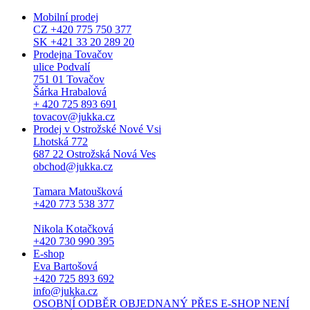
Mobilní prodej
CZ +420 775 750 377
SK +421 33 20 289 20
Prodejna Tovačov
ulice Podvalí
751 01 Tovačov
Šárka Hrabalová
+ 420 725 893 691
tovacov@jukka.cz
Prodej v Ostrožské Nové Vsi
Lhotská 772
687 22 Ostrožská Nová Ves
obchod@jukka.cz
Tamara Matoušková
+420 773 538 377
Nikola Kotačková
+420 730 990 395
E-shop
Eva Bartošová
+420 725 893 692
info@jukka.cz
OSOBNÍ ODBĚR OBJEDNANÝ PŘES E-SHOP NENÍ