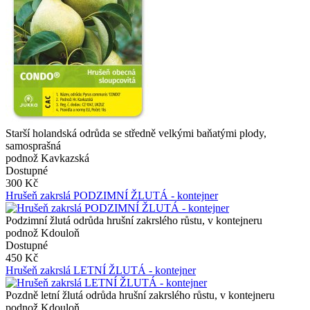
Starší holandská odrůda se středně velkými baňatými plody,
samosprašná
podnož Kavkazská
Dostupné
300 Kč
Hrušeň zakrslá PODZIMNÍ ŽLUTÁ - kontejner
Podzimní žlutá odrůda hrušní zakrslého růstu, v kontejneru
podnož Kdouloň
Dostupné
450 Kč
Hrušeň zakrslá LETNÍ ŽLUTÁ - kontejner
Pozdně letní žlutá odrůda hrušní zakrslého růstu, v kontejneru
podnož Kdouloň