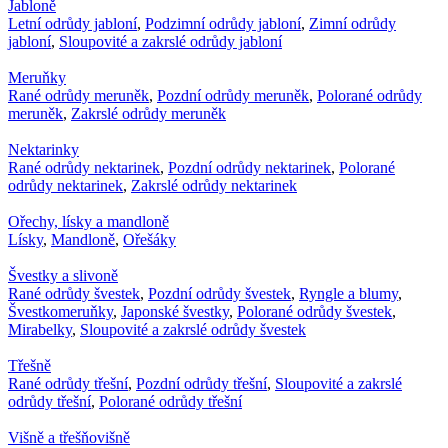
Jabloně
Letní odrůdy jabloní
,
Podzimní odrůdy jabloní
,
Zimní odrůdy
jabloní
,
Sloupovité a zakrslé odrůdy jabloní
Meruňky
Rané odrůdy meruněk
,
Pozdní odrůdy meruněk
,
Polorané odrůdy
meruněk
,
Zakrslé odrůdy meruněk
Nektarinky
Rané odrůdy nektarinek
,
Pozdní odrůdy nektarinek
,
Polorané
odrůdy nektarinek
,
Zakrslé odrůdy nektarinek
Ořechy, lísky a mandloně
Lísky
,
Mandloně
,
Ořešáky
Švestky a slivoně
Rané odrůdy švestek
,
Pozdní odrůdy švestek
,
Ryngle a blumy
,
Švestkomeruňky
,
Japonské švestky
,
Polorané odrůdy švestek
,
Mirabelky
,
Sloupovité a zakrslé odrůdy švestek
Třešně
Rané odrůdy třešní
,
Pozdní odrůdy třešní
,
Sloupovité a zakrslé
odrůdy třešní
,
Polorané odrůdy třešní
Višně a třešňovišně