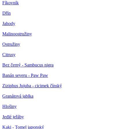
Fíkovník
Dřín
Jahody
Malinoostružiny
Ostružiny
Citrusy
Bez černý - Sambucus nigra
Banán severu - Paw Paw
Ziziphus Jujuba - cicimek čínský
Granátová jablka
Hlošiny
Jedlé jeřáby
Kaki - Tomel japonský