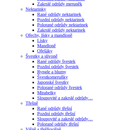
Zakrslé odrůdy meruněk
Nektarinky
Rané odrůdy nektarinek
Pozdní odrůdy nektarinek
Polorané odrůdy nektarinek
Zakrslé odrůdy nektarinek
Ořechy, lísky a mandloně
Lísky
Mandloně
Ořešáky
Švestky a slivoně
Rané odrůdy švestek
Pozdní odrůdy švestek
Ryngle a blumy
Švestkomeruňky
Japonské švestky
Polorané odrůdy švestek
Mirabelky
Sloupovité a zakrslé odrůdy…
Třešně
Rané odrůdy třešní
Pozdní odrůdy třešní
Sloupovité a zakrslé odrůdy…
Polorané odrůdy třešní
Višně a třešňovišně