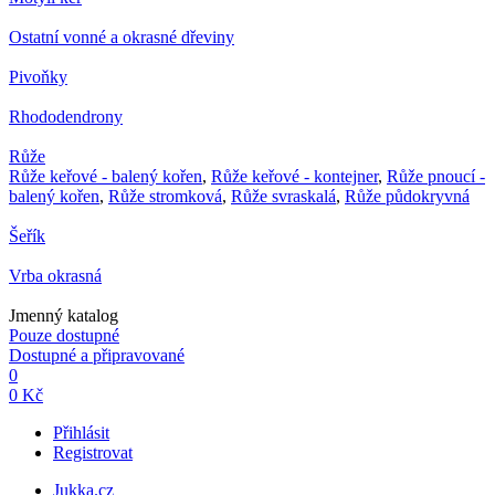
Ostatní vonné a okrasné dřeviny
Pivoňky
Rhododendrony
Růže
Růže keřové - balený kořen
,
Růže keřové - kontejner
,
Růže pnoucí -
balený kořen
,
Růže stromková
,
Růže svraskalá
,
Růže půdokryvná
Šeřík
Vrba okrasná
Jmenný katalog
Pouze dostupné
Dostupné a připravované
0
0 Kč
Přihlásit
Registrovat
Jukka.cz