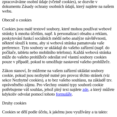
zpracováváme osobní údaje (včetně cookies), se dozvíte v
dokumentu Zásady ochrany osobních údajů, který najdete na našem
webu.
Obecně o cookies
Cookies jsou malé textové soubory, které mohou používat webové
stránky k mnoha účelům, např. k personalizaci obsahu a reklam,
poskytování funkcí sociálních médií nebo analýze návštěvnosti,
některé slouží k tomu, aby si webová stránka pamatovala vaše
preference. Tyto soubory se ukládají do vašeho zařízení (např. do
počítače, tabletu nebo mobilního telefonu). Každá webová stránka
může do vašeho prohlížeče odesílat své vlastní soubory cookies
pouze v případě, pokud to umožňuje nastavení vašeho prohlížeče.
Zákon stanoví, že můžeme na vašem zařízení ukládat soubory
cookie, pokud jsou nezbytně nutné pro provoz těchto stránek (viz
sekce Nezbytné cookies), a to bez vašeho souhlasu, na základě tzv.
oprávněného zájmu. Pro všechny ostatní typy souborů cookie
potřebujeme váš souhlas, jehož plný text najdete
zde
, a který můžete
kdykoliv odvolat pomocí tohoto
formuláře
.
Druhy cookies
Cookies se dělí podle účelu, k jakému jsou využívány a ta takto: