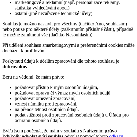
marketingové a reklamní (např. personalizace reklamy,
statistika vyhledávání apod.)
ostatní (jiné nezařazené technické účely)
Souhlas je možno nastavit pro všechny (tlačítko Ano, souhlasím)
nebo pouze pro některé účely (zaškrtnutím příslušné části), případně
je možné zamítnout vše (tlačítko Nesouhlasím).
Při udělení souhlasu smarketingovými a preferenčními cookies může
docházet k profilování.
Poskytnutí údajů k účelům zpracování dle tohoto souhlasu je
dobrovolné.
Beru na vědomí, že mám právo:
požadovat přístup k mým osobním údajům,
požadovat opravu či výmaz mých osobních údajů,
požadovat omezení zpracování,
vznést námitku proti zpracování,
na přenositelnost osobních údajů,
podat stížnost proti zpracování osobních údajů u Úřadu pro
ochranu osobních údajů.
Byl/a jsem poučen/a, že mám v souladu s Nařízením
právo
kdykoliv odvolat svůj souhlas
odvolat pomocí tohoto
odkazu
.