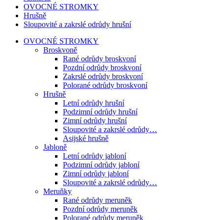
OVOCNÉ STROMKY
Hrušně
Sloupovité a zakrslé odrůdy hrušní
OVOCNÉ STROMKY
Broskvoně
Rané odrůdy broskvoní
Pozdní odrůdy broskvoní
Zakrslé odrůdy broskvoní
Polorané odrůdy broskvoní
Hrušně
Letní odrůdy hrušní
Podzimní odrůdy hrušní
Zimní odrůdy hrušní
Sloupovité a zakrslé odrůdy…
Asijské hrušně
Jabloně
Letní odrůdy jabloní
Podzimní odrůdy jabloní
Zimní odrůdy jabloní
Sloupovité a zakrslé odrůdy…
Meruňky
Rané odrůdy meruněk
Pozdní odrůdy meruněk
Polorané odrůdy meruněk