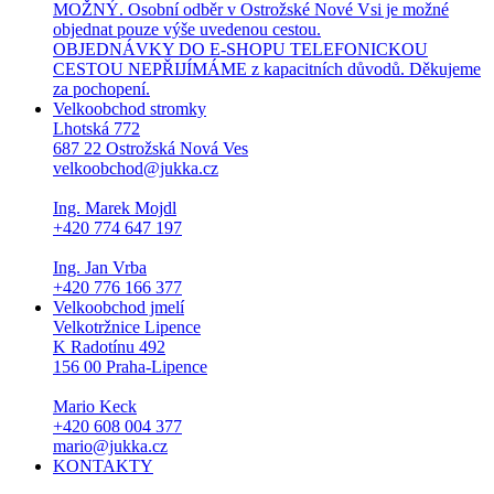
MOŽNÝ. Osobní odběr v Ostrožské Nové Vsi je možné
objednat pouze výše uvedenou cestou.
OBJEDNÁVKY DO E-SHOPU TELEFONICKOU
CESTOU NEPŘIJÍMÁME z kapacitních důvodů. Děkujeme
za pochopení.
Velkoobchod stromky
Lhotská 772
687 22 Ostrožská Nová Ves
velkoobchod@jukka.cz
Ing. Marek Mojdl
+420 774 647 197
Ing. Jan Vrba
+420 776 166 377
Velkoobchod jmelí
Velkotržnice Lipence
K Radotínu 492
156 00 Praha-Lipence
Mario Keck
+420 608 004 377
mario@jukka.cz
KONTAKTY