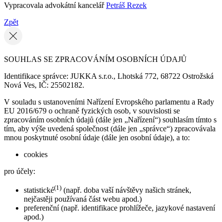
Vypracovala advokátní kancelář
Petráš Rezek
Zpět
SOUHLAS SE ZPRACOVÁNÍM OSOBNÍCH ÚDAJŮ
Identifikace správce: JUKKA s.r.o., Lhotská 772, 68722 Ostrožská
Nová Ves, IČ: 25502182.
V souladu s ustanoveními Nařízení Evropského parlamentu a Rady
EU 2016/679 o ochraně fyzických osob, v souvislosti se
zpracováním osobních údajů (dále jen „Nařízení“) souhlasím tímto s
tím, aby výše uvedená společnost (dále jen „správce“) zpracovávala
mnou poskytnuté osobní údaje (dále jen osobní údaje), a to:
cookies
pro účely:
(1)
statistické
(např. doba vaší návštěvy našich stránek,
nejčastěji používaná část webu apod.)
preferenční (např. identifikace prohlížeče, jazykové nastavení
apod.)