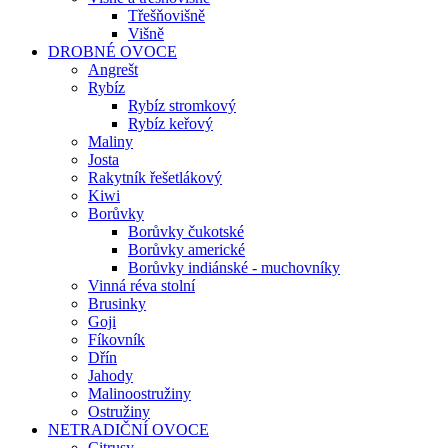
Třešňovišně
Višně
DROBNÉ OVOCE
Angrešt
Rybíz
Rybíz stromkový
Rybíz keřový
Maliny
Josta
Rakytník řešetlákový
Kiwi
Borůvky
Borůvky čukotské
Borůvky americké
Borůvky indiánské - muchovníky
Vinná réva stolní
Brusinky
Goji
Fíkovník
Dřín
Jahody
Malinoostružiny
Ostružiny
NETRADIČNÍ OVOCE
Citrusy