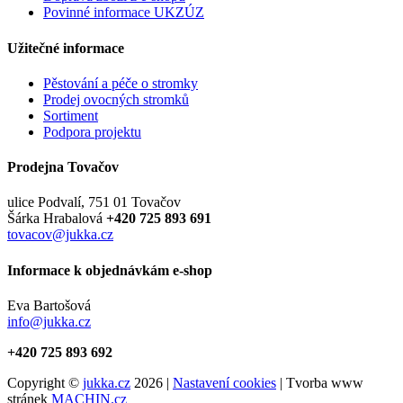
Povinné informace UKZÚZ
Užitečné informace
Pěstování a péče o stromky
Prodej ovocných stromků
Sortiment
Podpora projektu
Prodejna Tovačov
ulice Podvalí, 751 01 Tovačov
Šárka Hrabalová
+420 725 893 691
tovacov@jukka.cz
Informace k objednávkám e-shop
Eva Bartošová
info@jukka.cz
+420 725 893 692
Copyright ©
jukka.cz
2026 |
Nastavení cookies
| Tvorba www
stránek
MACHIN.cz