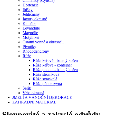
Čilimníky (Cytisus)
Hortenzie
Ibišky
Jehličnany
Javory okrasné
Kamélie
Levandule
Magnólie
Motýlí keř
Ostatní vonné a okrasné…
Pivoňky
Rhododendrony
Růže
Růže keřové - balený kořen
Růže keřové - kontejner
Růže pnoucí - balený kořen
Růže stromková
Růže svraskalá
Růže půdokryvná
Šeřík
Vrba okrasná
JMELÍ A VÁNOČNÍ DEKORACE
ZAHRADNÍ MATERIÁL
Sloupovité a zakrslé odrůdy