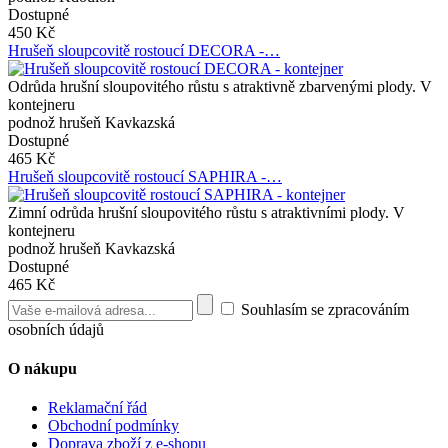
Dostupné
450 Kč
Hrušeň sloupcovitě rostoucí DECORA -…
Odrůda hrušní sloupovitého růstu s atraktivně zbarvenými plody. V
kontejneru
podnož hrušeň Kavkazská
Dostupné
465 Kč
Hrušeň sloupcovitě rostoucí SAPHIRA -…
Zimní odrůda hrušní sloupovitého růstu s atraktivními plody. V
kontejneru
podnož hrušeň Kavkazská
Dostupné
465 Kč
Souhlasím se zpracováním
osobních údajů
O nákupu
Reklamační řád
Obchodní podmínky
Doprava zboží z e-shopu