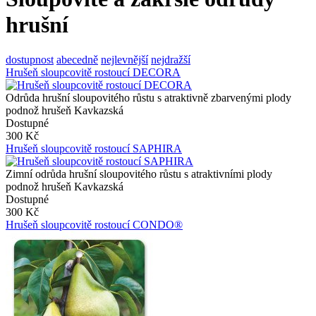
hrušní
dostupnost
abecedně
nejlevnější
nejdražší
Hrušeň sloupcovitě rostoucí DECORA
Odrůda hrušní sloupovitého růstu s atraktivně zbarvenými plody
podnož hrušeň Kavkazská
Dostupné
300 Kč
Hrušeň sloupcovitě rostoucí SAPHIRA
Zimní odrůda hrušní sloupovitého růstu s atraktivními plody
podnož hrušeň Kavkazská
Dostupné
300 Kč
Hrušeň sloupcovitě rostoucí CONDO®