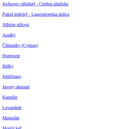
Jochovec olšolistý - Clethra alnifolia
Pukol indický - Lagerstroemia indica
Albízie růžová
Azalky
Čilimníky (Cytisus)
Hortenzie
Ibišky
Jehličnany
Javory okrasné
Kamélie
Levandule
Magnólie
Motýlí keř