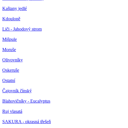
Kaštany jedlé
Kdouloně
Liči - Jahodový strom
Mišpule
Moruše
Olivovníky
Oskeruše
Ostatní
Čajovník čínský
Blahovičníky - Eucalyptus
Ruj vlasatá
SAKURA - okrasná třešeň