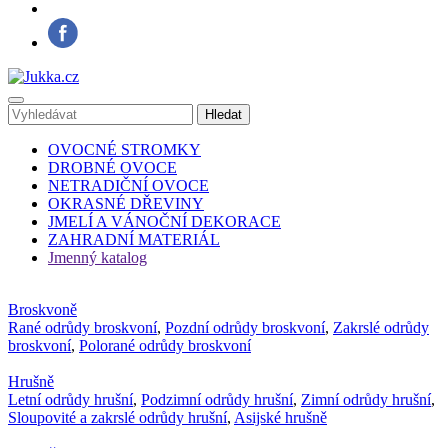
OVOCNÉ STROMKY
DROBNÉ OVOCE
NETRADIČNÍ OVOCE
OKRASNÉ DŘEVINY
JMELÍ A VÁNOČNÍ DEKORACE
ZAHRADNÍ MATERIÁL
Jmenný katalog
Broskvoně
Rané odrůdy broskvoní
,
Pozdní odrůdy broskvoní
,
Zakrslé odrůdy
broskvoní
,
Polorané odrůdy broskvoní
Hrušně
Letní odrůdy hrušní
,
Podzimní odrůdy hrušní
,
Zimní odrůdy hrušní
,
Sloupovité a zakrslé odrůdy hrušní
,
Asijské hrušně