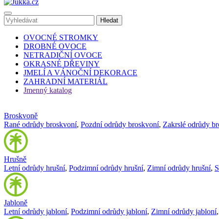
OVOCNÉ STROMKY
DROBNÉ OVOCE
NETRADIČNÍ OVOCE
OKRASNÉ DŘEVINY
JMELÍ A VÁNOČNÍ DEKORACE
ZAHRADNÍ MATERIÁL
Jmenný katalog
Broskvoně
Rané odrůdy broskvoní
,
Pozdní odrůdy broskvoní
,
Zakrslé odrůdy b
Hrušně
Letní odrůdy hrušní
,
Podzimní odrůdy hrušní
,
Zimní odrůdy hrušní
,
S
Jabloně
Letní odrůdy jabloní
,
Podzimní odrůdy jabloní
,
Zimní odrůdy jabloní