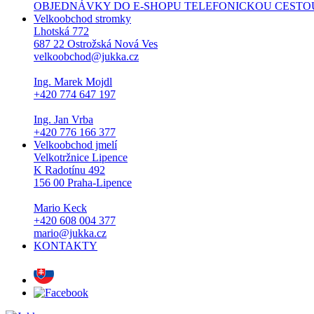
OBJEDNÁVKY DO E-SHOPU TELEFONICKOU CESTOU NEPŘI
Velkoobchod stromky
Lhotská 772
687 22 Ostrožská Nová Ves
velkoobchod@jukka.cz
Ing. Marek Mojdl
+420 774 647 197
Ing. Jan Vrba
+420 776 166 377
Velkoobchod jmelí
Velkotržnice Lipence
K Radotínu 492
156 00 Praha-Lipence
Mario Keck
+420 608 004 377
mario@jukka.cz
KONTAKTY