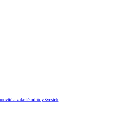
povité a zakrslé odrůdy švestek