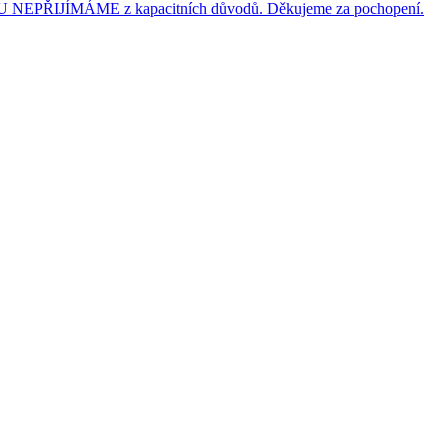
JÍMÁME z kapacitních důvodů. Děkujeme za pochopení.