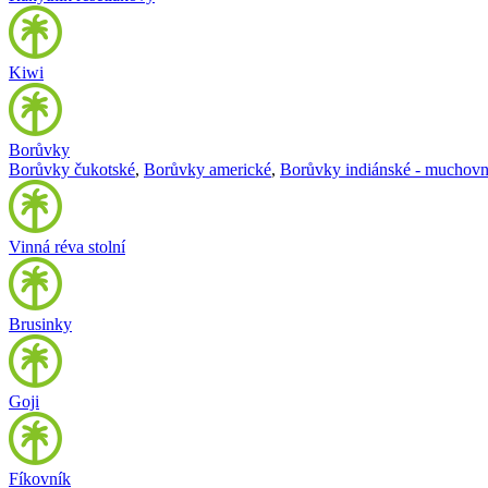
Kiwi
Borůvky
Borůvky čukotské
,
Borůvky americké
,
Borůvky indiánské - muchovn
Vinná réva stolní
Brusinky
Goji
Fíkovník