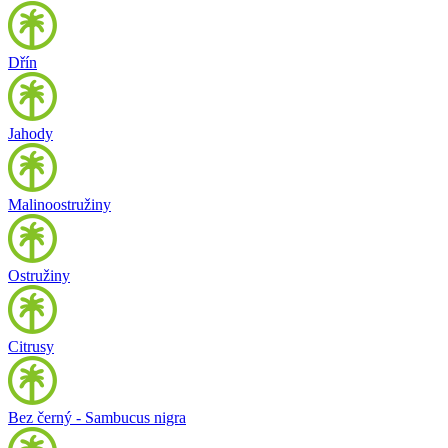
Dřín
Jahody
Malinoostružiny
Ostružiny
Citrusy
Bez černý - Sambucus nigra