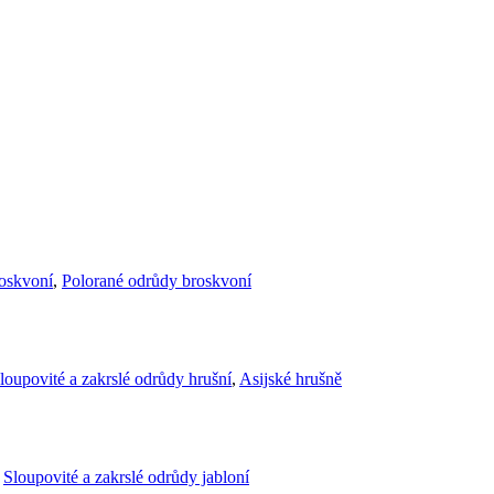
roskvoní
,
Polorané odrůdy broskvoní
loupovité a zakrslé odrůdy hrušní
,
Asijské hrušně
,
Sloupovité a zakrslé odrůdy jabloní