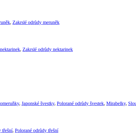
runěk
,
Zakrslé odrůdy meruněk
nektarinek
,
Zakrslé odrůdy nektarinek
komeruňky
,
Japonské švestky
,
Polorané odrůdy švestek
,
Mirabelky
,
Slou
 třešní
,
Polorané odrůdy třešní