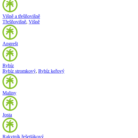
Višně a třešňovišně
Třešňovišně
,
Višně
Angrešt
Rybíz
Rybíz stromkový
,
Rybíz keřový
Maliny
Josta
Rakytník řešetlákový