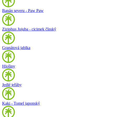
Banán severu - Paw Paw
Ziziphus Jujuba - cicimek čínský
Granátová jablka
Hlošiny
Jedlé jeřáby
Kaki - Tomel japonský