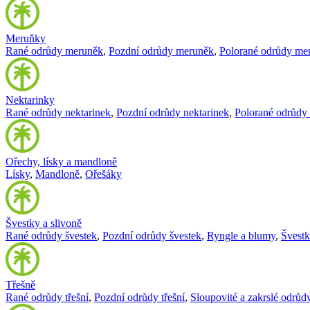
Meruňky
Rané odrůdy meruněk
,
Pozdní odrůdy meruněk
,
Polorané odrůdy me
Nektarinky
Rané odrůdy nektarinek
,
Pozdní odrůdy nektarinek
,
Polorané odrůdy 
Ořechy, lísky a mandloně
Lísky
,
Mandloně
,
Ořešáky
Švestky a slivoně
Rané odrůdy švestek
,
Pozdní odrůdy švestek
,
Ryngle a blumy
,
Švest
Třešně
Rané odrůdy třešní
,
Pozdní odrůdy třešní
,
Sloupovité a zakrslé odrůdy