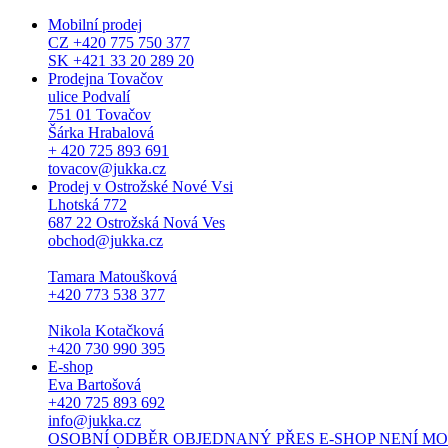
Mobilní prodej
CZ +420 775 750 377
SK +421 33 20 289 20
Prodejna Tovačov
ulice Podvalí
751 01 Tovačov
Šárka Hrabalová
+ 420 725 893 691
tovacov@jukka.cz
Prodej v Ostrožské Nové Vsi
Lhotská 772
687 22 Ostrožská Nová Ves
obchod@jukka.cz
Tamara Matoušková
+420 773 538 377
Nikola Kotačková
+420 730 990 395
E-shop
Eva Bartošová
+420 725 893 692
info@jukka.cz
OSOBNÍ ODBĚR OBJEDNANÝ PŘES E-SHOP NENÍ MOŽNÝ. Osob