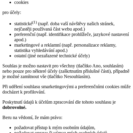
cookies
pro účely:
(1)
statistické
(např. doba vaší návštěvy našich stránek,
nejčastěji používaná část webu apod.)
preferenční (např. identifikace prohlížeče, jazykové nastavení
apod.)
marketingové a reklamní (např. personalizace reklamy,
statistika vyhledávání apod.)
ostatní (jiné nezařazené technické účely)
Souhlas je možno nastavit pro všechny (tlačítko Ano, souhlasím)
nebo pouze pro některé účely (zaškrtnutím příslušné části), případně
je možné zamítnout vše (tlačítko Nesouhlasím).
Při udělení souhlasu smarketingovými a preferenčními cookies může
docházet k profilování.
Poskytnutí údajů k účelům zpracování dle tohoto souhlasu je
dobrovolné.
Beru na vědomí, že mám právo:
požadovat přístup k mým osobním údajům,
požadovat opravu či výmaz mých osobních údajů,