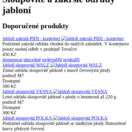
jabloní
Doporučené produkty
Jabloň zakrslá PIDI - kontejner
Podzimní zakrslá odrůda vhodná do malých zahrádek. V kontejneru
pouze osobní odběr v prodejně Tovačov
450 Kč
dostupnost
abecedně
nejlevnější
nejdražší
Jabloň sloupovitá WALZ
Zimní odrůda sloupovité jabloně s tmavě červenými plody
podnož M7
Dostupné
300 Kč
Jabloň sloupovitá VESNA
Letní odrůda sloupovité jabloně s plody o hmotnosti až 220 g
podnož M7
Dostupné
300 Kč
Jabloň sloupovitá POLKA
Podzimní odrůda sloupovité jabloně se sladkými plody žlutozelené
barvy překryté červení