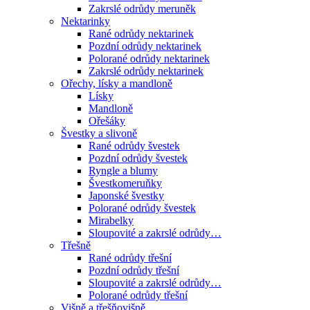
Zakrslé odrůdy meruněk
Nektarinky
Rané odrůdy nektarinek
Pozdní odrůdy nektarinek
Polorané odrůdy nektarinek
Zakrslé odrůdy nektarinek
Ořechy, lísky a mandloně
Lísky
Mandloně
Ořešáky
Švestky a slivoně
Rané odrůdy švestek
Pozdní odrůdy švestek
Ryngle a blumy
Švestkomeruňky
Japonské švestky
Polorané odrůdy švestek
Mirabelky
Sloupovité a zakrslé odrůdy…
Třešně
Rané odrůdy třešní
Pozdní odrůdy třešní
Sloupovité a zakrslé odrůdy…
Polorané odrůdy třešní
Višně a třešňovišně