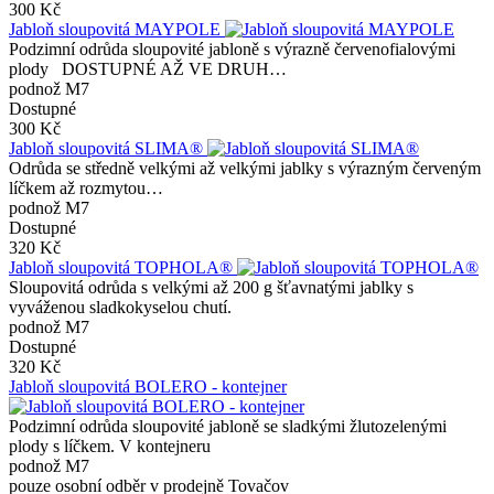
300 Kč
Jabloň sloupovitá MAYPOLE
Podzimní odrůda sloupovité jabloně s výrazně červenofialovými
plody DOSTUPNÉ AŽ VE DRUH…
podnož M7
Dostupné
300 Kč
Jabloň sloupovitá SLIMA®
Odrůda se středně velkými až velkými jablky s výrazným červeným
líčkem až rozmytou…
podnož M7
Dostupné
320 Kč
Jabloň sloupovitá TOPHOLA®
Sloupovitá odrůda s velkými až 200 g šťavnatými jablky s
vyváženou sladkokyselou chutí.
podnož M7
Dostupné
320 Kč
Jabloň sloupovitá BOLERO - kontejner
Podzimní odrůda sloupovité jabloně se sladkými žlutozelenými
plody s líčkem. V kontejneru
podnož M7
pouze osobní odběr v prodejně Tovačov