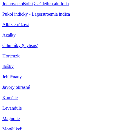
Jochovec olšolistý - Clethra alnifolia
Pukol indický - Lagerstroemia indica
Albízie růžová
Azalky
Čilimníky (Cytisus)
Hortenzie
Ibišky
Jehličnany
Javory okrasné
Kamélie
Levandule
Magnólie
Motýlí keř