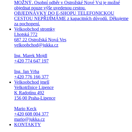
MOŽNÝ. Osobní odběr v Ostrožské Nové Vsi je možné
objednat pouze výše uvedenou cestou.
OBJEDNÁVKY DO E-SHOPU TELEFONICKOU
CESTOU NEPŘIJÍMÁME z kapacitních důvodů. Děkujeme
za pochopení.
Velkoobchod stromky
Lhotská 772
687 22 Ostrožská Nová Ves
velkoobchod@jukka.cz
Ing. Marek Mojdl
+420 774 647 197
Ing. Jan Vrba
+420 776 166 377
Velkoobchod jmelí
Velkotržnice Lipence
K Radotínu 492
156 00 Praha-Lipence
Mario Keck
+420 608 004 377
mario@jukka.cz
KONTAKTY