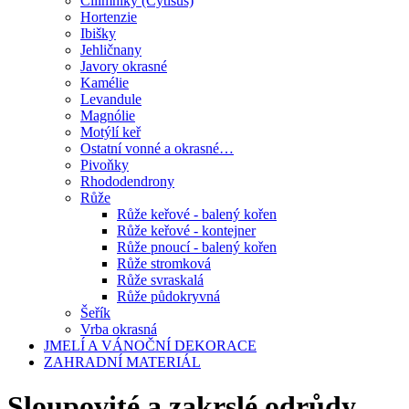
Čilimníky (Cytisus)
Hortenzie
Ibišky
Jehličnany
Javory okrasné
Kamélie
Levandule
Magnólie
Motýlí keř
Ostatní vonné a okrasné…
Pivoňky
Rhododendrony
Růže
Růže keřové - balený kořen
Růže keřové - kontejner
Růže pnoucí - balený kořen
Růže stromková
Růže svraskalá
Růže půdokryvná
Šeřík
Vrba okrasná
JMELÍ A VÁNOČNÍ DEKORACE
ZAHRADNÍ MATERIÁL
Sloupovité a zakrslé odrůdy