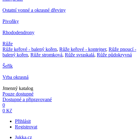
Ostatní vonné a okrasné dřeviny
Pivoňky
Rhododendrony
Růže
Růže keřové - balený kořen
,
Růže keřové - kontejner
,
Růže pnoucí -
balený kořen
,
Růže stromková
,
Růže svraskalá
,
Růže půdokryvná
Šeřík
Vrba okrasná
Jmenný katalog
Pouze dostupné
Dostupné a připravované
0
0 Kč
Přihlásit
Registrovat
Jukka.cz