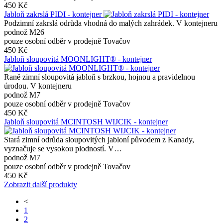
450 Kč
Jabloň zakrslá PIDI - kontejner
Podzimní zakrslá odrůda vhodná do malých zahrádek. V kontejneru
podnož M26
pouze osobní odběr v prodejně Tovačov
450 Kč
Jabloň sloupovitá MOONLIGHT® - kontejner
Raně zimní sloupovitá jabloň s brzkou, hojnou a pravidelnou
úrodou. V kontejneru
podnož M7
pouze osobní odběr v prodejně Tovačov
450 Kč
Jabloň sloupovitá MCINTOSH WIJCIK - kontejner
Stará zimní odrůda sloupovitých jabloní původem z Kanady,
vyznačuje se vysokou plodností. V…
podnož M7
pouze osobní odběr v prodejně Tovačov
450 Kč
Zobrazit další produkty
<
1
2