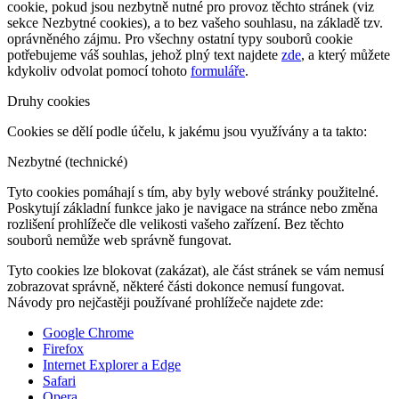
cookie, pokud jsou nezbytně nutné pro provoz těchto stránek (viz
sekce Nezbytné cookies), a to bez vašeho souhlasu, na základě tzv.
oprávněného zájmu. Pro všechny ostatní typy souborů cookie
potřebujeme váš souhlas, jehož plný text najdete
zde
, a který můžete
kdykoliv odvolat pomocí tohoto
formuláře
.
Druhy cookies
Cookies se dělí podle účelu, k jakému jsou využívány a ta takto:
Nezbytné (technické)
Tyto cookies pomáhají s tím, aby byly webové stránky použitelné.
Poskytují základní funkce jako je navigace na stránce nebo změna
rozlišení prohlížeče dle velikosti vašeho zařízení. Bez těchto
souborů nemůže web správně fungovat.
Tyto cookies lze blokovat (zakázat), ale část stránek se vám nemusí
zobrazovat správně, některé části dokonce nemusí fungovat.
Návody pro nejčastěji používané prohlížeče najdete zde:
Google Chrome
Firefox
Internet Explorer a Edge
Safari
Opera