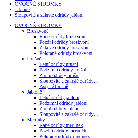
OVOCNÉ STROMKY
Jabloně
Sloupovité a zakrslé odrůdy jabloní
OVOCNÉ STROMKY
Broskvoně
Rané odrůdy broskvoní
Pozdní odrůdy broskvoní
Zakrslé odrůdy broskvoní
Polorané odrůdy broskvoní
Hrušně
Letní odrůdy hrušní
Podzimní odrůdy hrušní
Zimní odrůdy hrušní
Sloupovité a zakrslé odrůdy…
Asijské hrušně
Jabloně
Letní odrůdy jabloní
Podzimní odrůdy jabloní
Zimní odrůdy jabloní
Sloupovité a zakrslé odrůdy…
Meruňky
Rané odrůdy meruněk
Pozdní odrůdy meruněk
Polorané odrůdy meruněk