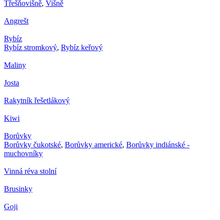
Třešňovišně
,
Višně
Angrešt
Rybíz
Rybíz stromkový
,
Rybíz keřový
Maliny
Josta
Rakytník řešetlákový
Kiwi
Borůvky
Borůvky čukotské
,
Borůvky americké
,
Borůvky indiánské -
muchovníky
Vinná réva stolní
Brusinky
Goji