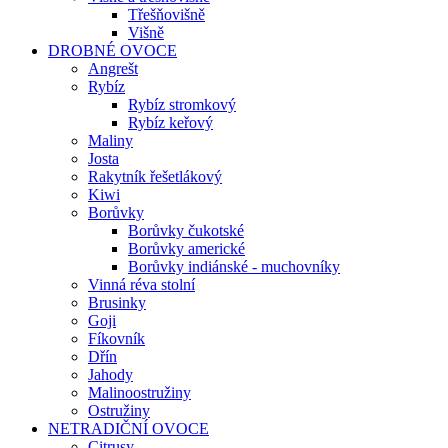
Třešňovišně
Višně
DROBNÉ OVOCE
Angrešt
Rybíz
Rybíz stromkový
Rybíz keřový
Maliny
Josta
Rakytník řešetlákový
Kiwi
Borůvky
Borůvky čukotské
Borůvky americké
Borůvky indiánské - muchovníky
Vinná réva stolní
Brusinky
Goji
Fíkovník
Dřín
Jahody
Malinoostružiny
Ostružiny
NETRADIČNÍ OVOCE
Citrusy