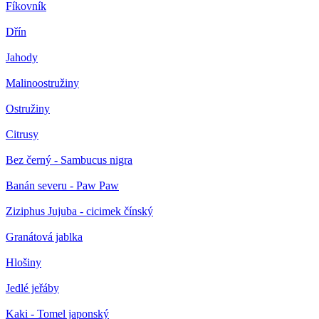
Fíkovník
Dřín
Jahody
Malinoostružiny
Ostružiny
Citrusy
Bez černý - Sambucus nigra
Banán severu - Paw Paw
Ziziphus Jujuba - cicimek čínský
Granátová jablka
Hlošiny
Jedlé jeřáby
Kaki - Tomel japonský