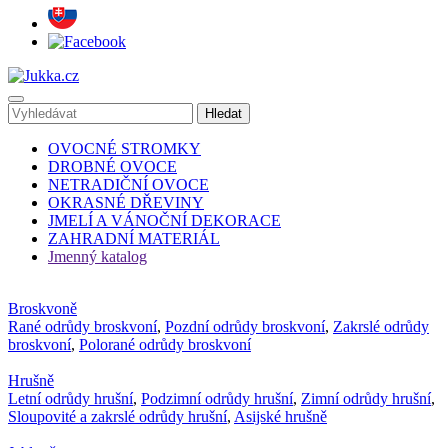
OVOCNÉ STROMKY
DROBNÉ OVOCE
NETRADIČNÍ OVOCE
OKRASNÉ DŘEVINY
JMELÍ A VÁNOČNÍ DEKORACE
ZAHRADNÍ MATERIÁL
Jmenný katalog
Broskvoně
Rané odrůdy broskvoní
,
Pozdní odrůdy broskvoní
,
Zakrslé odrůdy
broskvoní
,
Polorané odrůdy broskvoní
Hrušně
Letní odrůdy hrušní
,
Podzimní odrůdy hrušní
,
Zimní odrůdy hrušní
,
Sloupovité a zakrslé odrůdy hrušní
,
Asijské hrušně