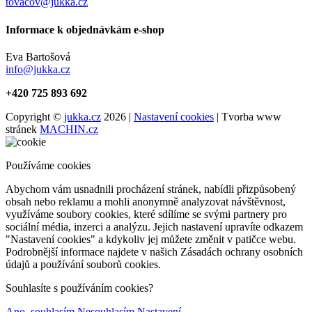
tovacov@jukka.cz
Informace k objednávkám e-shop
Eva Bartošová
info@jukka.cz
+420 725 893 692
Copyright ©
jukka.cz
2026 |
Nastavení cookies
| Tvorba www
stránek
MACHIN.cz
Používáme cookies
Abychom vám usnadnili procházení stránek, nabídli přizpůsobený
obsah nebo reklamu a mohli anonymně analyzovat návštěvnost,
využíváme soubory cookies, které sdílíme se svými partnery pro
sociální média, inzerci a analýzu. Jejich nastavení upravíte odkazem
"Nastavení cookies" a kdykoliv jej můžete změnit v patičce webu.
Podrobnější informace najdete v našich Zásadách ochrany osobních
údajů a používání souborů cookies.
Souhlasíte s používáním cookies?
Ano, souhlasím
Nesouhlasím
Nastavení