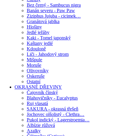
Bez černý - Sambucus nigra
Banán severu - Paw Paw
Ziziphus Jujuba - cicimek…
Granátová jablka
Hlošiny
Jedlé jeřáby
Kaki - Tomel japonský
Kaštany jedlé
Kdouloně
Liči - Jahodový strom
Mišpule
Moruše
Olivovníky
Oskeruše
Ostatní
OKRASNÉ DŘEVINY
Čajovník čínský
Blahovičníky - Eucalyptus
Ruj vlasatá
SAKURA - okrasná třešeň
Jochovec olšolistý - Clethra…
Pukol indický - Lagerstroemia…
Albízie růžová
Azalky