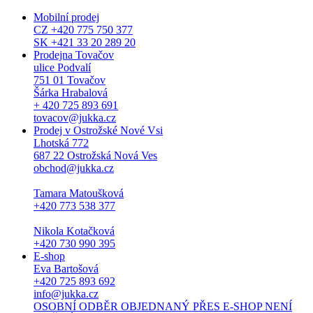
Mobilní prodej
CZ +420 775 750 377
SK +421 33 20 289 20
Prodejna Tovačov
ulice Podvalí
751 01 Tovačov
Šárka Hrabalová
+ 420 725 893 691
tovacov@jukka.cz
Prodej v Ostrožské Nové Vsi
Lhotská 772
687 22 Ostrožská Nová Ves
obchod@jukka.cz
Tamara Matoušková
+420 773 538 377
Nikola Kotačková
+420 730 990 395
E-shop
Eva Bartošová
+420 725 893 692
info@jukka.cz
OSOBNÍ ODBĚR OBJEDNANÝ PŘES E-SHOP NENÍ