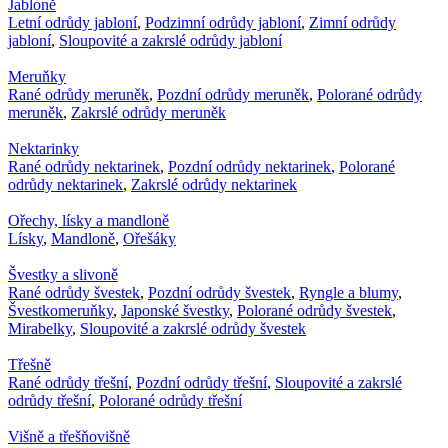
Jabloně
Letní odrůdy jabloní
,
Podzimní odrůdy jabloní
,
Zimní odrůdy
jabloní
,
Sloupovité a zakrslé odrůdy jabloní
Meruňky
Rané odrůdy meruněk
,
Pozdní odrůdy meruněk
,
Polorané odrůdy
meruněk
,
Zakrslé odrůdy meruněk
Nektarinky
Rané odrůdy nektarinek
,
Pozdní odrůdy nektarinek
,
Polorané
odrůdy nektarinek
,
Zakrslé odrůdy nektarinek
Ořechy, lísky a mandloně
Lísky
,
Mandloně
,
Ořešáky
Švestky a slivoně
Rané odrůdy švestek
,
Pozdní odrůdy švestek
,
Ryngle a blumy
,
Švestkomeruňky
,
Japonské švestky
,
Polorané odrůdy švestek
,
Mirabelky
,
Sloupovité a zakrslé odrůdy švestek
Třešně
Rané odrůdy třešní
,
Pozdní odrůdy třešní
,
Sloupovité a zakrslé
odrůdy třešní
,
Polorané odrůdy třešní
Višně a třešňovišně