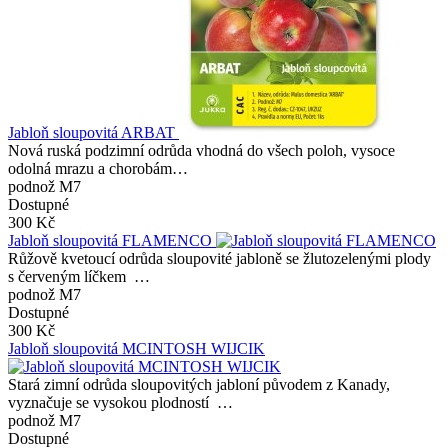
Jabloň sloupovitá ARBAT
Nová ruská podzimní odrůda vhodná do všech poloh, vysoce
odolná mrazu a chorobám…
podnož M7
Dostupné
300 Kč
Jabloň sloupovitá FLAMENCO
Růžově kvetoucí odrůda sloupovité jabloně se žlutozelenými plody
s červeným líčkem …
podnož M7
Dostupné
300 Kč
Jabloň sloupovitá MCINTOSH WIJCIK
Stará zimní odrůda sloupovitých jabloní původem z Kanady,
vyznačuje se vysokou plodností …
podnož M7
Dostupné