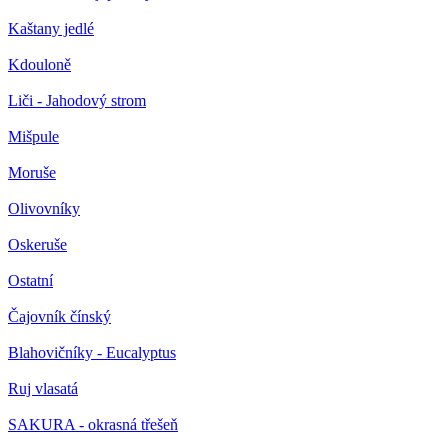
Kaštany jedlé
Kdouloně
Liči - Jahodový strom
Mišpule
Moruše
Olivovníky
Oskeruše
Ostatní
Čajovník čínský
Blahovičníky - Eucalyptus
Ruj vlasatá
SAKURA - okrasná třešeň