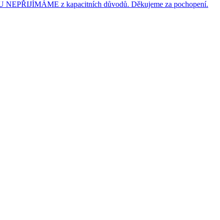
JÍMÁME z kapacitních důvodů. Děkujeme za pochopení.