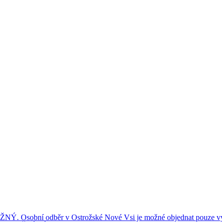
ní odběr v Ostrožské Nové Vsi je možné objednat pouze výše