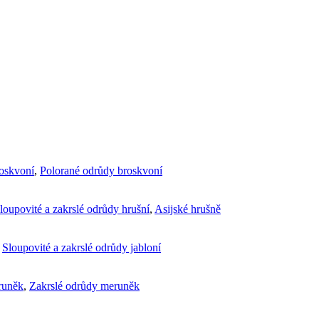
roskvoní
,
Polorané odrůdy broskvoní
loupovité a zakrslé odrůdy hrušní
,
Asijské hrušně
,
Sloupovité a zakrslé odrůdy jabloní
runěk
,
Zakrslé odrůdy meruněk