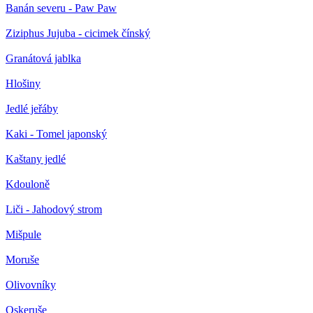
Banán severu - Paw Paw
Ziziphus Jujuba - cicimek čínský
Granátová jablka
Hlošiny
Jedlé jeřáby
Kaki - Tomel japonský
Kaštany jedlé
Kdouloně
Liči - Jahodový strom
Mišpule
Moruše
Olivovníky
Oskeruše