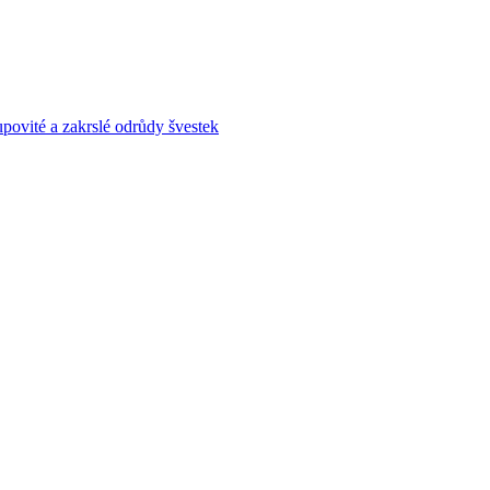
povité a zakrslé odrůdy švestek