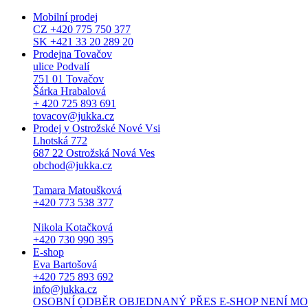
Mobilní prodej
CZ +420 775 750 377
SK +421 33 20 289 20
Prodejna Tovačov
ulice Podvalí
751 01 Tovačov
Šárka Hrabalová
+ 420 725 893 691
tovacov@jukka.cz
Prodej v Ostrožské Nové Vsi
Lhotská 772
687 22 Ostrožská Nová Ves
obchod@jukka.cz
Tamara Matoušková
+420 773 538 377
Nikola Kotačková
+420 730 990 395
E-shop
Eva Bartošová
+420 725 893 692
info@jukka.cz
OSOBNÍ ODBĚR OBJEDNANÝ PŘES E-SHOP NENÍ MOŽNÝ. Osob