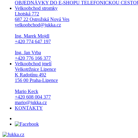
OBJEDNÁVKY DO E-SHOPU TELEFONICKOU CESTOU NEPŘI
Velkoobchod stromky
Lhotská 772
687 22 Ostrožská Nová Ves
velkoobchod@jukka.cz
Ing. Marek Mojdl
+420 774 647 197
Ing. Jan Vrba
+420 776 166 377
Velkoobchod jmelí
Velkotržnice Lipence
K Radotínu 492
156 00 Praha-Lipence
Mario Keck
+420 608 004 377
mario@jukka.cz
KONTAKTY