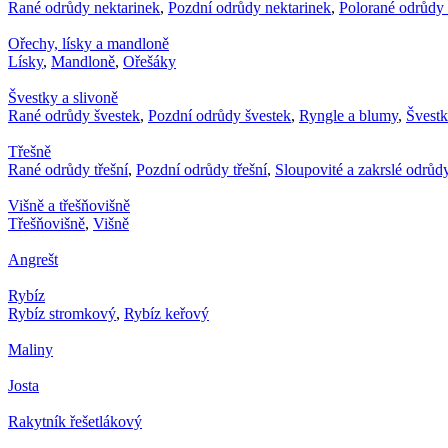
Rané odrůdy nektarinek
,
Pozdní odrůdy nektarinek
,
Polorané odrůdy 
Ořechy, lísky a mandloně
Lísky
,
Mandloně
,
Ořešáky
Švestky a slivoně
Rané odrůdy švestek
,
Pozdní odrůdy švestek
,
Ryngle a blumy
,
Švest
Třešně
Rané odrůdy třešní
,
Pozdní odrůdy třešní
,
Sloupovité a zakrslé odrůdy
Višně a třešňovišně
Třešňovišně
,
Višně
Angrešt
Rybíz
Rybíz stromkový
,
Rybíz keřový
Maliny
Josta
Rakytník řešetlákový