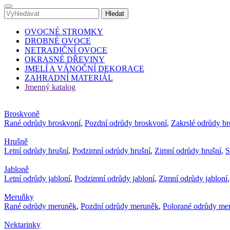
OVOCNÉ STROMKY
DROBNÉ OVOCE
NETRADIČNÍ OVOCE
OKRASNÉ DŘEVINY
JMELÍ A VÁNOČNÍ DEKORACE
ZAHRADNÍ MATERIÁL
Jmenný katalog
Broskvoně
Rané odrůdy broskvoní
,
Pozdní odrůdy broskvoní
,
Zakrslé odrůdy b
Hrušně
Letní odrůdy hrušní
,
Podzimní odrůdy hrušní
,
Zimní odrůdy hrušní
,
S
Jabloně
Letní odrůdy jabloní
,
Podzimní odrůdy jabloní
,
Zimní odrůdy jabloní
Meruňky
Rané odrůdy meruněk
,
Pozdní odrůdy meruněk
,
Polorané odrůdy me
Nektarinky