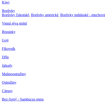
Kiwi
Borůvky
Borůvky čukotské
,
Borůvky americké
,
Borůvky indiánské - muchovn
Vinná réva stolní
Brusinky
Goji
Fíkovník
Dřín
Jahody
Malinoostružiny
Ostružiny
Citrusy
Bez černý - Sambucus nigra