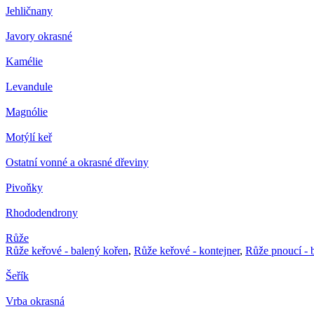
Jehličnany
Javory okrasné
Kamélie
Levandule
Magnólie
Motýlí keř
Ostatní vonné a okrasné dřeviny
Pivoňky
Rhododendrony
Růže
Růže keřové - balený kořen
,
Růže keřové - kontejner
,
Růže pnoucí - 
Šeřík
Vrba okrasná