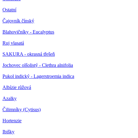
Ostatní
Čajovník čínský
Blahovičníky - Eucalyptus
Ruj vlasatá
SAKURA - okrasná třešeň
Jochovec olšolistý - Clethra alnifolia
Pukol indický - Lagerstroemia indica
Albízie růžová
Azalky
Čilimníky (Cytisus)
Hortenzie
Ibišky