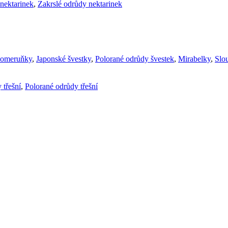
nektarinek
,
Zakrslé odrůdy nektarinek
komeruňky
,
Japonské švestky
,
Polorané odrůdy švestek
,
Mirabelky
,
Slou
 třešní
,
Polorané odrůdy třešní