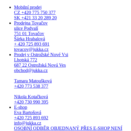
Mobilní prodej
CZ +420 775 750 377
SK +421 33 20 289 20
Prodejna Tovačov
ulice Podvalí
751 01 Tovačov
Šárka Hrabalová
+ 420 725 893 691
tovacov@jukka.cz
Prodej v Ostrožské Nové Vsi
Lhotská 772
687 22 Ostrožská Nová Ves
obchod@jukka.cz
Tamara Matoušková
+420 773 538 377
Nikola Kotačková
+420 730 990 395
E-shop
Eva Bartošová
+420 725 893 692
info@jukka.cz
OSOBNÍ ODBĚR OBJEDNANÝ PŘES E-SHOP NENÍ