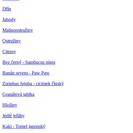
Dřín
Jahody
Malinoostružiny
Ostružiny
Citrusy
Bez černý - Sambucus nigra
Banán severu - Paw Paw
Ziziphus Jujuba - cicimek čínský
Granátová jablka
Hlošiny
Jedlé jeřáby
Kaki - Tomel japonský