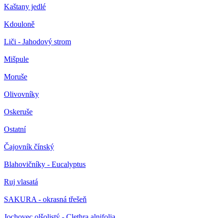
Kaštany jedlé
Kdouloně
Liči - Jahodový strom
Mišpule
Moruše
Olivovníky
Oskeruše
Ostatní
Čajovník čínský
Blahovičníky - Eucalyptus
Ruj vlasatá
SAKURA - okrasná třešeň
Jochovec olšolistý - Clethra alnifolia