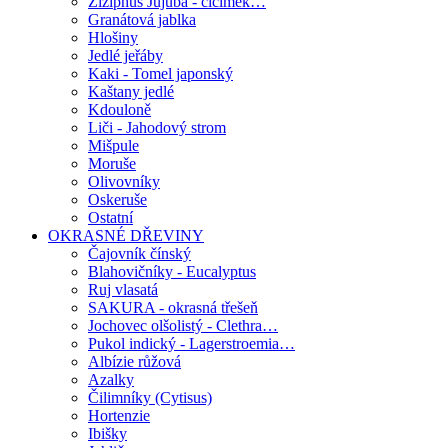
Ziziphus Jujuba - cicimek…
Granátová jablka
Hlošiny
Jedlé jeřáby
Kaki - Tomel japonský
Kaštany jedlé
Kdouloně
Liči - Jahodový strom
Mišpule
Moruše
Olivovníky
Oskeruše
Ostatní
OKRASNÉ DŘEVINY
Čajovník čínský
Blahovičníky - Eucalyptus
Ruj vlasatá
SAKURA - okrasná třešeň
Jochovec olšolistý - Clethra…
Pukol indický - Lagerstroemia…
Albízie růžová
Azalky
Čilimníky (Cytisus)
Hortenzie
Ibišky