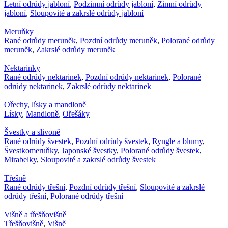
Letní odrůdy jabloní
,
Podzimní odrůdy jabloní
,
Zimní odrůdy
jabloní
,
Sloupovité a zakrslé odrůdy jabloní
Meruňky
Rané odrůdy meruněk
,
Pozdní odrůdy meruněk
,
Polorané odrůdy
meruněk
,
Zakrslé odrůdy meruněk
Nektarinky
Rané odrůdy nektarinek
,
Pozdní odrůdy nektarinek
,
Polorané
odrůdy nektarinek
,
Zakrslé odrůdy nektarinek
Ořechy, lísky a mandloně
Lísky
,
Mandloně
,
Ořešáky
Švestky a slivoně
Rané odrůdy švestek
,
Pozdní odrůdy švestek
,
Ryngle a blumy
,
Švestkomeruňky
,
Japonské švestky
,
Polorané odrůdy švestek
,
Mirabelky
,
Sloupovité a zakrslé odrůdy švestek
Třešně
Rané odrůdy třešní
,
Pozdní odrůdy třešní
,
Sloupovité a zakrslé
odrůdy třešní
,
Polorané odrůdy třešní
Višně a třešňovišně
Třešňovišně
,
Višně