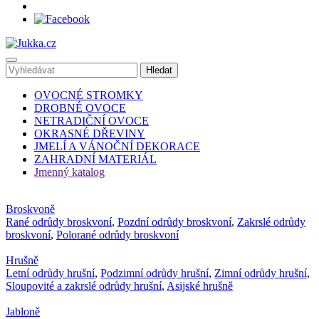
OVOCNÉ STROMKY
DROBNÉ OVOCE
NETRADIČNÍ OVOCE
OKRASNÉ DŘEVINY
JMELÍ A VÁNOČNÍ DEKORACE
ZAHRADNÍ MATERIÁL
Jmenný katalog
Broskvoně
Rané odrůdy broskvoní
,
Pozdní odrůdy broskvoní
,
Zakrslé odrůdy
broskvoní
,
Polorané odrůdy broskvoní
Hrušně
Letní odrůdy hrušní
,
Podzimní odrůdy hrušní
,
Zimní odrůdy hrušní
,
Sloupovité a zakrslé odrůdy hrušní
,
Asijské hrušně
Jabloně