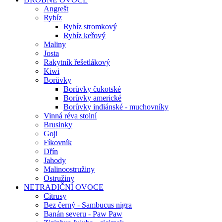
Angrešt
Rybíz
Rybíz stromkový
Rybíz keřový
Maliny
Josta
Rakytník řešetlákový
Kiwi
Borůvky
Borůvky čukotské
Borůvky americké
Borůvky indiánské - muchovníky
Vinná réva stolní
Brusinky
Goji
Fíkovník
Dřín
Jahody
Malinoostružiny
Ostružiny
NETRADIČNÍ OVOCE
Citrusy
Bez černý - Sambucus nigra
Banán severu - Paw Paw