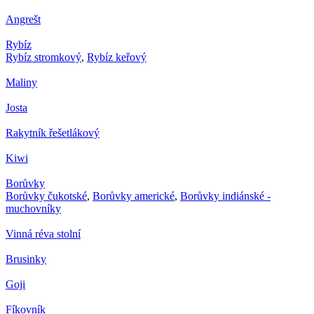
Angrešt
Rybíz
Rybíz stromkový
,
Rybíz keřový
Maliny
Josta
Rakytník řešetlákový
Kiwi
Borůvky
Borůvky čukotské
,
Borůvky americké
,
Borůvky indiánské -
muchovníky
Vinná réva stolní
Brusinky
Goji
Fíkovník