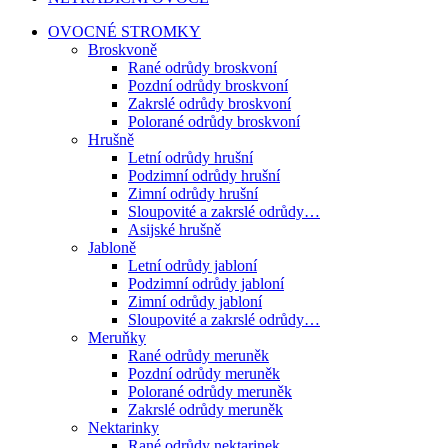
OVOCNÉ STROMKY
Broskvoně
Rané odrůdy broskvoní
Pozdní odrůdy broskvoní
Zakrslé odrůdy broskvoní
Polorané odrůdy broskvoní
Hrušně
Letní odrůdy hrušní
Podzimní odrůdy hrušní
Zimní odrůdy hrušní
Sloupovité a zakrslé odrůdy…
Asijské hrušně
Jabloně
Letní odrůdy jabloní
Podzimní odrůdy jabloní
Zimní odrůdy jabloní
Sloupovité a zakrslé odrůdy…
Meruňky
Rané odrůdy meruněk
Pozdní odrůdy meruněk
Polorané odrůdy meruněk
Zakrslé odrůdy meruněk
Nektarinky
Rané odrůdy nektarinek