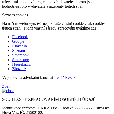
relevantní a poutavé pro jednotlivé uživatele, a proto jsou
hodnotnější pro vydavatele a inzerenty třetích stran.
Seznam cookies
Na našem webu využíváme jak naše vlastní cookies, tak cookies
třetích stran, jejichž vlastní zásady zpracování uvádíme zde:
Facebook
Google
LinkedIn
Seznam
Smartlook
Smartsupp
Heureka.cz
Zbozi.cz
Vypracovala advokátní kancelář
Petráš Rezek
Zpět
SOUHLAS SE ZPRACOVÁNÍM OSOBNÍCH ÚDAJŮ
Identifikace správce: JUKKA s.r.o., Lhotská 772, 68722 Ostrožská
Nová Ves, IČ: 25502182.