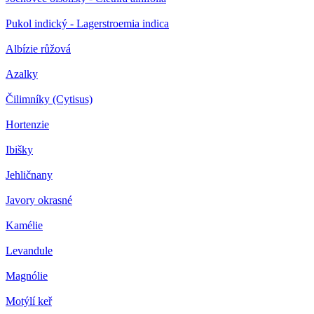
Pukol indický - Lagerstroemia indica
Albízie růžová
Azalky
Čilimníky (Cytisus)
Hortenzie
Ibišky
Jehličnany
Javory okrasné
Kamélie
Levandule
Magnólie
Motýlí keř