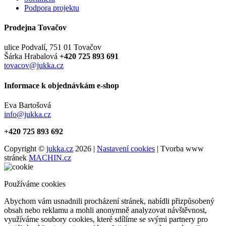
Podpora projektu
Prodejna Tovačov
ulice Podvalí, 751 01 Tovačov
Šárka Hrabalová
+420 725 893 691
tovacov@jukka.cz
Informace k objednávkám e-shop
Eva Bartošová
info@jukka.cz
+420 725 893 692
Copyright ©
jukka.cz
2026 |
Nastavení cookies
| Tvorba www
stránek
MACHIN.cz
Používáme cookies
Abychom vám usnadnili procházení stránek, nabídli přizpůsobený
obsah nebo reklamu a mohli anonymně analyzovat návštěvnost,
využíváme soubory cookies, které sdílíme se svými partnery pro