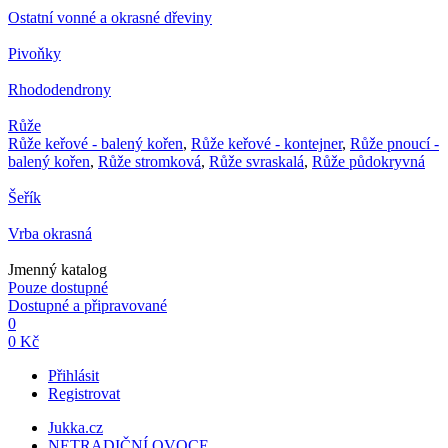
Ostatní vonné a okrasné dřeviny
Pivoňky
Rhododendrony
Růže
Růže keřové - balený kořen
,
Růže keřové - kontejner
,
Růže pnoucí -
balený kořen
,
Růže stromková
,
Růže svraskalá
,
Růže půdokryvná
Šeřík
Vrba okrasná
Jmenný katalog
Pouze dostupné
Dostupné a připravované
0
0 Kč
Přihlásit
Registrovat
Jukka.cz
NETRADIČNÍ OVOCE