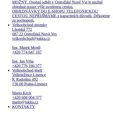
MOŽNÝ. Osobní odběr v Ostrožské Nové Vsi je možné
objednat pouze výše uvedenou cestou.
OBJEDNÁVKY DO E-SHOPU TELEFONICKOU
CESTOU NEPŘIJÍMÁME z kapacitních důvodů. Děkujeme
za pochopení.
Velkoobchod stromky
Lhotská 772
687 22 Ostrožská Nová Ves
velkoobchod@jukka.cz
Ing. Marek Mojdl
+420 774 647 197
Ing. Jan Vrba
+420 776 166 377
Velkoobchod jmelí
Velkotržnice Lipence
K Radotínu 492
156 00 Praha-Lipence
Mario Keck
+420 608 004 377
mario@jukka.cz
KONTAKTY