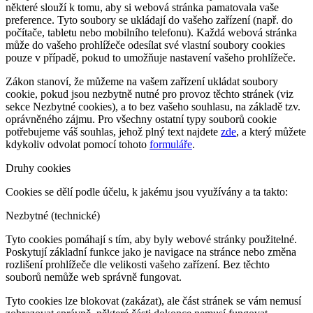
některé slouží k tomu, aby si webová stránka pamatovala vaše
preference. Tyto soubory se ukládají do vašeho zařízení (např. do
počítače, tabletu nebo mobilního telefonu). Každá webová stránka
může do vašeho prohlížeče odesílat své vlastní soubory cookies
pouze v případě, pokud to umožňuje nastavení vašeho prohlížeče.
Zákon stanoví, že můžeme na vašem zařízení ukládat soubory
cookie, pokud jsou nezbytně nutné pro provoz těchto stránek (viz
sekce Nezbytné cookies), a to bez vašeho souhlasu, na základě tzv.
oprávněného zájmu. Pro všechny ostatní typy souborů cookie
potřebujeme váš souhlas, jehož plný text najdete
zde
, a který můžete
kdykoliv odvolat pomocí tohoto
formuláře
.
Druhy cookies
Cookies se dělí podle účelu, k jakému jsou využívány a ta takto:
Nezbytné (technické)
Tyto cookies pomáhají s tím, aby byly webové stránky použitelné.
Poskytují základní funkce jako je navigace na stránce nebo změna
rozlišení prohlížeče dle velikosti vašeho zařízení. Bez těchto
souborů nemůže web správně fungovat.
Tyto cookies lze blokovat (zakázat), ale část stránek se vám nemusí