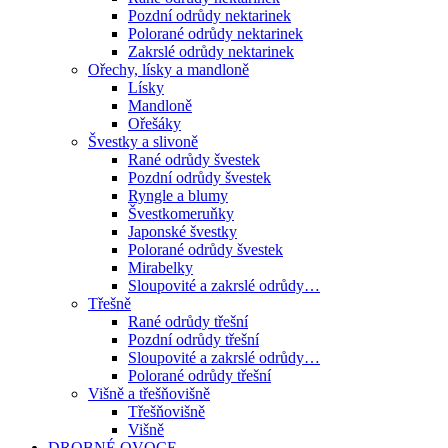
Pozdní odrůdy nektarinek
Polorané odrůdy nektarinek
Zakrslé odrůdy nektarinek
Ořechy, lísky a mandloně
Lísky
Mandloně
Ořešáky
Švestky a slivoně
Rané odrůdy švestek
Pozdní odrůdy švestek
Ryngle a blumy
Švestkomeruňky
Japonské švestky
Polorané odrůdy švestek
Mirabelky
Sloupovité a zakrslé odrůdy…
Třešně
Rané odrůdy třešní
Pozdní odrůdy třešní
Sloupovité a zakrslé odrůdy…
Polorané odrůdy třešní
Višně a třešňovišně
Třešňovišně
Višně
DROBNÉ OVOCE