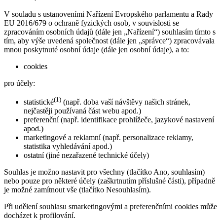
V souladu s ustanoveními Nařízení Evropského parlamentu a Rady
EU 2016/679 o ochraně fyzických osob, v souvislosti se
zpracováním osobních údajů (dále jen „Nařízení“) souhlasím tímto s
tím, aby výše uvedená společnost (dále jen „správce“) zpracovávala
mnou poskytnuté osobní údaje (dále jen osobní údaje), a to:
cookies
pro účely:
(1)
statistické
(např. doba vaší návštěvy našich stránek,
nejčastěji používaná část webu apod.)
preferenční (např. identifikace prohlížeče, jazykové nastavení
apod.)
marketingové a reklamní (např. personalizace reklamy,
statistika vyhledávání apod.)
ostatní (jiné nezařazené technické účely)
Souhlas je možno nastavit pro všechny (tlačítko Ano, souhlasím)
nebo pouze pro některé účely (zaškrtnutím příslušné části), případně
je možné zamítnout vše (tlačítko Nesouhlasím).
Při udělení souhlasu smarketingovými a preferenčními cookies může
docházet k profilování.