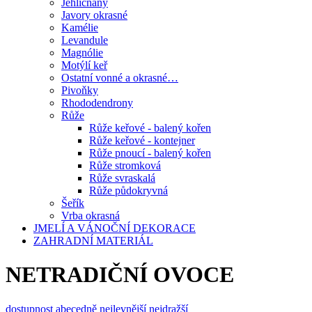
Jehličnany
Javory okrasné
Kamélie
Levandule
Magnólie
Motýlí keř
Ostatní vonné a okrasné…
Pivoňky
Rhododendrony
Růže
Růže keřové - balený kořen
Růže keřové - kontejner
Růže pnoucí - balený kořen
Růže stromková
Růže svraskalá
Růže půdokryvná
Šeřík
Vrba okrasná
JMELÍ A VÁNOČNÍ DEKORACE
ZAHRADNÍ MATERIÁL
NETRADIČNÍ OVOCE
dostupnost
abecedně
nejlevnější
nejdražší