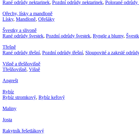
Rané odrůdy nektarinek
,
Pozdní odrůdy nektarinek
,
Polorané odrůdy 
Ořechy, lísky a mandloně
Lísky
,
Mandloně
,
Ořešáky
Švestky a slivoně
Rané odrůdy švestek
,
Pozdní odrůdy švestek
,
Ryngle a blumy
,
Švest
Třešně
Rané odrůdy třešní
,
Pozdní odrůdy třešní
,
Sloupovité a zakrslé odrůdy
Višně a třešňovišně
Třešňovišně
,
Višně
Angrešt
Rybíz
Rybíz stromkový
,
Rybíz keřový
Maliny
Josta
Rakytník řešetlákový