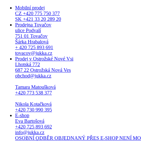
Mobilní prodej
CZ +420 775 750 377
SK +421 33 20 289 20
Prodejna Tovačov
ulice Podvalí
751 01 Tovačov
Šárka Hrabalová
+ 420 725 893 691
tovacov@jukka.cz
Prodej v Ostrožské Nové Vsi
Lhotská 772
687 22 Ostrožská Nová Ves
obchod@jukka.cz
Tamara Matoušková
+420 773 538 377
Nikola Kotačková
+420 730 990 395
E-shop
Eva Bartošová
+420 725 893 692
info@jukka.cz
OSOBNÍ ODBĚR OBJEDNANÝ PŘES E-SHOP NENÍ MOŽNÝ. Osob