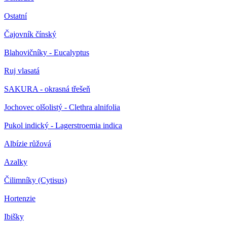
Ostatní
Čajovník čínský
Blahovičníky - Eucalyptus
Ruj vlasatá
SAKURA - okrasná třešeň
Jochovec olšolistý - Clethra alnifolia
Pukol indický - Lagerstroemia indica
Albízie růžová
Azalky
Čilimníky (Cytisus)
Hortenzie
Ibišky