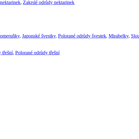
nektarinek
,
Zakrslé odrůdy nektarinek
komeruňky
,
Japonské švestky
,
Polorané odrůdy švestek
,
Mirabelky
,
Slou
 třešní
,
Polorané odrůdy třešní