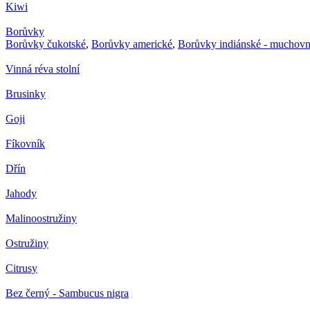
Kiwi
Borůvky
Borůvky čukotské
,
Borůvky americké
,
Borůvky indiánské - muchovn
Vinná réva stolní
Brusinky
Goji
Fíkovník
Dřín
Jahody
Malinoostružiny
Ostružiny
Citrusy
Bez černý - Sambucus nigra