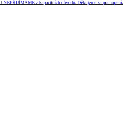
JÍMÁME z kapacitních důvodů. Děkujeme za pochopení.