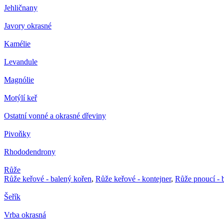
Jehličnany
Javory okrasné
Kamélie
Levandule
Magnólie
Motýlí keř
Ostatní vonné a okrasné dřeviny
Pivoňky
Rhododendrony
Růže
Růže keřové - balený kořen
,
Růže keřové - kontejner
,
Růže pnoucí - 
Šeřík
Vrba okrasná