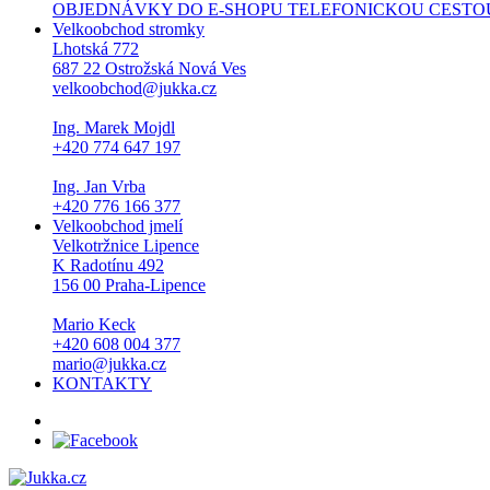
OBJEDNÁVKY DO E-SHOPU TELEFONICKOU CESTOU NEPŘI
Velkoobchod stromky
Lhotská 772
687 22 Ostrožská Nová Ves
velkoobchod@jukka.cz
Ing. Marek Mojdl
+420 774 647 197
Ing. Jan Vrba
+420 776 166 377
Velkoobchod jmelí
Velkotržnice Lipence
K Radotínu 492
156 00 Praha-Lipence
Mario Keck
+420 608 004 377
mario@jukka.cz
KONTAKTY