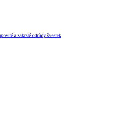
povité a zakrslé odrůdy švestek