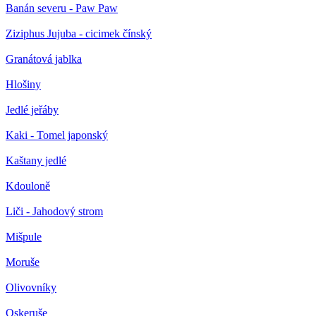
Banán severu - Paw Paw
Ziziphus Jujuba - cicimek čínský
Granátová jablka
Hlošiny
Jedlé jeřáby
Kaki - Tomel japonský
Kaštany jedlé
Kdouloně
Liči - Jahodový strom
Mišpule
Moruše
Olivovníky
Oskeruše