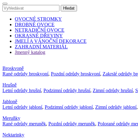
OVOCNÉ STROMKY
DROBNÉ OVOCE
NETRADIČNÍ OVOCE
OKRASNÉ DŘEVINY
JMELÍ A VÁNOČNÍ DEKORACE
ZAHRADNÍ MATERIÁL
Jmenný katalog
Broskvoně
Rané odrůdy broskvoní
,
Pozdní odrůdy broskvoní
,
Zakrslé odrůdy b
Hrušně
Letní odrůdy hrušní
,
Podzimní odrůdy hrušní
,
Zimní odrůdy hrušní
,
S
Jabloně
Letní odrůdy jabloní
,
Podzimní odrůdy jabloní
,
Zimní odrůdy jabloní
Meruňky
Rané odrůdy meruněk
,
Pozdní odrůdy meruněk
,
Polorané odrůdy me
Nektarinky