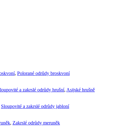
roskvoní
,
Polorané odrůdy broskvoní
loupovité a zakrslé odrůdy hrušní
,
Asijské hrušně
,
Sloupovité a zakrslé odrůdy jabloní
runěk
,
Zakrslé odrůdy meruněk