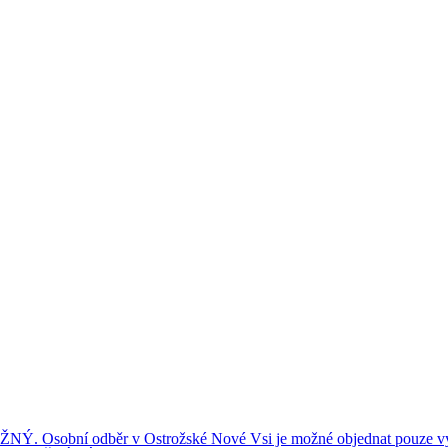
ní odběr v Ostrožské Nové Vsi je možné objednat pouze výše