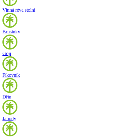
Vinná réva stolní
Brusinky
Goji
Fíkovník
Dřín
Jahody