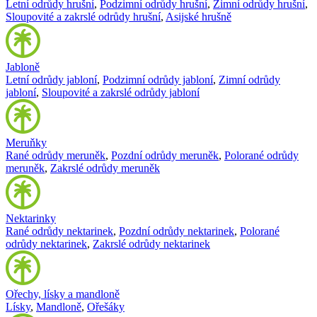
Letní odrůdy hrušní
,
Podzimní odrůdy hrušní
,
Zimní odrůdy hrušní
,
Sloupovité a zakrslé odrůdy hrušní
,
Asijské hrušně
Jabloně
Letní odrůdy jabloní
,
Podzimní odrůdy jabloní
,
Zimní odrůdy
jabloní
,
Sloupovité a zakrslé odrůdy jabloní
Meruňky
Rané odrůdy meruněk
,
Pozdní odrůdy meruněk
,
Polorané odrůdy
meruněk
,
Zakrslé odrůdy meruněk
Nektarinky
Rané odrůdy nektarinek
,
Pozdní odrůdy nektarinek
,
Polorané
odrůdy nektarinek
,
Zakrslé odrůdy nektarinek
Ořechy, lísky a mandloně
Lísky
,
Mandloně
,
Ořešáky