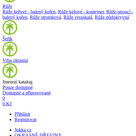
Růže
Růže keřové - balený kořen
,
Růže keřové - kontejner
,
Růže pnoucí -
balený kořen
,
Růže stromková
,
Růže svraskalá
,
Růže půdokryvná
Šeřík
Vrba okrasná
Jmenný katalog
Pouze dostupné
Dostupné a připravované
0
0 Kč
Přihlásit
Registrovat
Jukka.cz
OKRASNÉ DŘEVINY