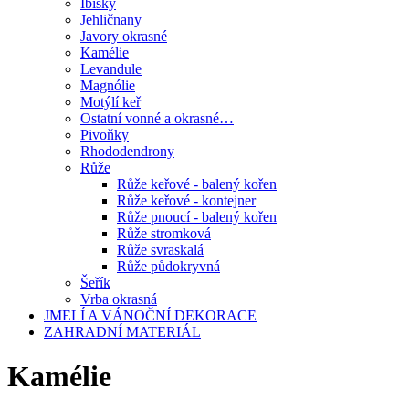
Ibišky
Jehličnany
Javory okrasné
Kamélie
Levandule
Magnólie
Motýlí keř
Ostatní vonné a okrasné…
Pivoňky
Rhododendrony
Růže
Růže keřové - balený kořen
Růže keřové - kontejner
Růže pnoucí - balený kořen
Růže stromková
Růže svraskalá
Růže půdokryvná
Šeřík
Vrba okrasná
JMELÍ A VÁNOČNÍ DEKORACE
ZAHRADNÍ MATERIÁL
Kamélie