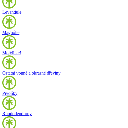
Levandule
Magnólie
Motýlí keř
Ostatní vonné a okrasné dřeviny
Pivoňky
Rhododendrony