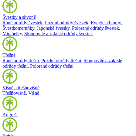
Švestky a slivoně
Rané odrůdy švestek
,
Pozdní odrůdy švestek
,
Ryngle a blumy
,
Švestkomeruňky
,
Japonské švestky
,
Polorané odrůdy švestek
,
Mirabelky
,
Sloupovité a zakrslé odrůdy švestek
Třešně
Rané odrůdy třešní
,
Pozdní odrůdy třešní
,
Sloupovité a zakrslé
odrůdy třešní
,
Polorané odrůdy třešní
Višně a třešňovišně
Třešňovišně
,
Višně
Angrešt