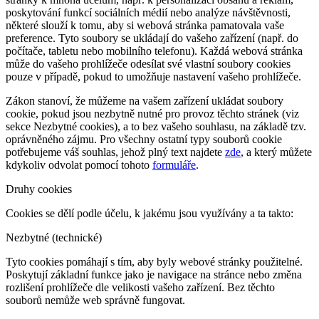
poskytování funkcí sociálních médií nebo analýze návštěvnosti,
některé slouží k tomu, aby si webová stránka pamatovala vaše
preference. Tyto soubory se ukládají do vašeho zařízení (např. do
počítače, tabletu nebo mobilního telefonu). Každá webová stránka
může do vašeho prohlížeče odesílat své vlastní soubory cookies
pouze v případě, pokud to umožňuje nastavení vašeho prohlížeče.
Zákon stanoví, že můžeme na vašem zařízení ukládat soubory
cookie, pokud jsou nezbytně nutné pro provoz těchto stránek (viz
sekce Nezbytné cookies), a to bez vašeho souhlasu, na základě tzv.
oprávněného zájmu. Pro všechny ostatní typy souborů cookie
potřebujeme váš souhlas, jehož plný text najdete
zde
, a který můžete
kdykoliv odvolat pomocí tohoto
formuláře
.
Druhy cookies
Cookies se dělí podle účelu, k jakému jsou využívány a ta takto:
Nezbytné (technické)
Tyto cookies pomáhají s tím, aby byly webové stránky použitelné.
Poskytují základní funkce jako je navigace na stránce nebo změna
rozlišení prohlížeče dle velikosti vašeho zařízení. Bez těchto
souborů nemůže web správně fungovat.