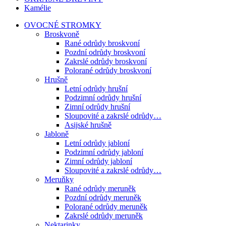
Kamélie
OVOCNÉ STROMKY
Broskvoně
Rané odrůdy broskvoní
Pozdní odrůdy broskvoní
Zakrslé odrůdy broskvoní
Polorané odrůdy broskvoní
Hrušně
Letní odrůdy hrušní
Podzimní odrůdy hrušní
Zimní odrůdy hrušní
Sloupovité a zakrslé odrůdy…
Asijské hrušně
Jabloně
Letní odrůdy jabloní
Podzimní odrůdy jabloní
Zimní odrůdy jabloní
Sloupovité a zakrslé odrůdy…
Meruňky
Rané odrůdy meruněk
Pozdní odrůdy meruněk
Polorané odrůdy meruněk
Zakrslé odrůdy meruněk
Nektarinky