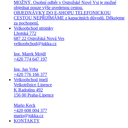
MOŽNÝ. Osobní odběr v Ostrožské Nové Vsi je možné
objednat pouze výše uvedenou cestou.
OBJEDNÁVKY DO E-SHOPU TELEFONICKOU
CESTOU NEPŘIJÍMÁME z kapacitních důvodů. Děkujeme
za pochopení.
Velkoobchod stromky
Lhotská 772
687 22 Ostrožská Nová Ves
velkoobchod@jukka.cz
Ing. Marek Mojdl
+420 774 647 197
Ing. Jan Vrba
+420 776 166 377
Velkoobchod jmelí
Velkotržnice Lipence
K Radotínu 492
156 00 Praha-Lipence
Mario Keck
+420 608 004 377
mario@jukka.cz
KONTAKTY