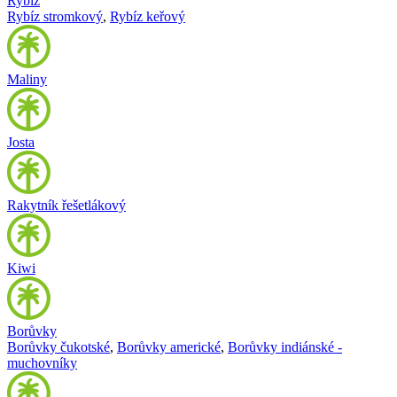
Rybíz
Rybíz stromkový
,
Rybíz keřový
Maliny
Josta
Rakytník řešetlákový
Kiwi
Borůvky
Borůvky čukotské
,
Borůvky americké
,
Borůvky indiánské -
muchovníky