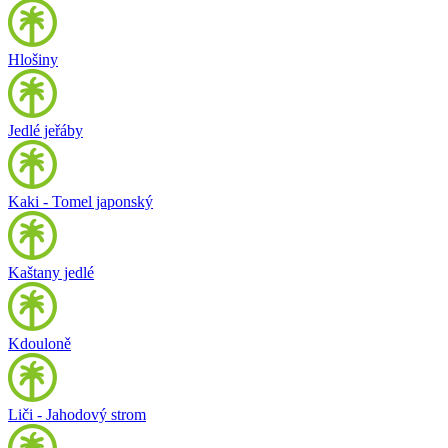
Hlošiny
Jedlé jeřáby
Kaki - Tomel japonský
Kaštany jedlé
Kdouloně
Liči - Jahodový strom