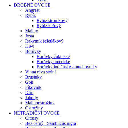
DROBNÉ OVOCE
Angrešt
Rybíz
Rybíz stromkový
Rybíz keřový
Maliny
Josta
Rakytník řešetlákový
Kiwi
Borůvky
Borůvky čukotské
Borůvky americké
Borůvky indiánské - muchovníky
Vinná réva stolní
Brusinky
Goji
Fíkovník
Dřín
Jahody
Malinoostružiny
Ostružiny
NETRADIČNÍ OVOCE
Citrusy
Bez černý - Sambucus nigra