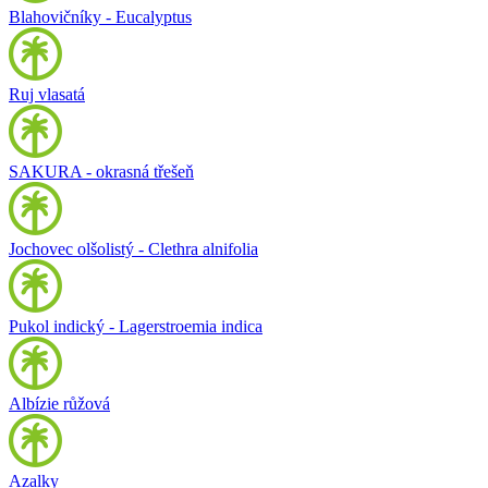
Blahovičníky - Eucalyptus
Ruj vlasatá
SAKURA - okrasná třešeň
Jochovec olšolistý - Clethra alnifolia
Pukol indický - Lagerstroemia indica
Albízie růžová
Azalky