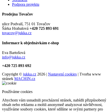
Podpora projektu
Prodejna Tovačov
ulice Podvalí, 751 01 Tovačov
Šárka Hrabalová
+420 725 893 691
tovacov@jukka.cz
Informace k objednávkám e-shop
Eva Bartošová
info@jukka.cz
+420 725 893 692
Copyright ©
jukka.cz
2026 |
Nastavení cookies
| Tvorba www
stránek
MACHIN.cz
Používáme cookies
Abychom vám usnadnili procházení stránek, nabídli přizpůsobený
obsah nebo reklamu a mohli anonymně analyzovat návštěvnost,
využíváme soubory cookies, které sdílíme se svými partnery pro