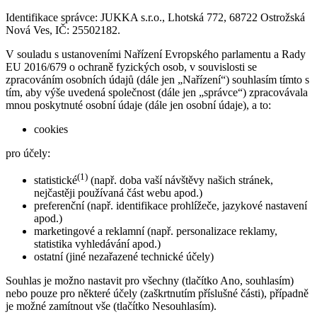
Identifikace správce: JUKKA s.r.o., Lhotská 772, 68722 Ostrožská
Nová Ves, IČ: 25502182.
V souladu s ustanoveními Nařízení Evropského parlamentu a Rady
EU 2016/679 o ochraně fyzických osob, v souvislosti se
zpracováním osobních údajů (dále jen „Nařízení“) souhlasím tímto s
tím, aby výše uvedená společnost (dále jen „správce“) zpracovávala
mnou poskytnuté osobní údaje (dále jen osobní údaje), a to:
cookies
pro účely:
(1)
statistické
(např. doba vaší návštěvy našich stránek,
nejčastěji používaná část webu apod.)
preferenční (např. identifikace prohlížeče, jazykové nastavení
apod.)
marketingové a reklamní (např. personalizace reklamy,
statistika vyhledávání apod.)
ostatní (jiné nezařazené technické účely)
Souhlas je možno nastavit pro všechny (tlačítko Ano, souhlasím)
nebo pouze pro některé účely (zaškrtnutím příslušné části), případně
je možné zamítnout vše (tlačítko Nesouhlasím).