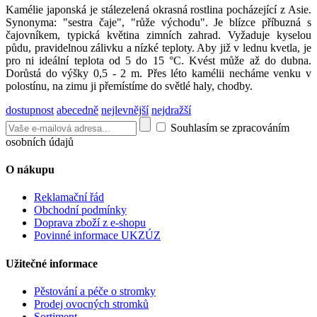
Kamélie japonská je stálezelená okrasná rostlina pocházející z Asie.
Synonyma: "sestra čaje", "růže východu". Je blízce příbuzná s
čajovníkem, typická květina zimních zahrad. Vyžaduje kyselou
půdu, pravidelnou zálivku a nízké teploty. Aby již v lednu kvetla, je
pro ni ideální teplota od 5 do 15 °C. Kvést může až do dubna.
Dorůstá do výšky 0,5 - 2 m. Přes léto kamélii necháme venku v
polostínu, na zimu ji přemístíme do světlé haly, chodby.
dostupnost
abecedně
nejlevnější
nejdražší
Souhlasím se zpracováním
osobních údajů
O nákupu
Reklamační řád
Obchodní podmínky
Doprava zboží z e-shopu
Povinné informace UKZÚZ
Užitečné informace
Pěstování a péče o stromky
Prodej ovocných stromků
Sortiment