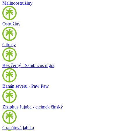
Malinoostružiny
Ostružiny
Citrusy
Bez černý - Sambucus nigra
Banán severu - Paw Paw
Ziziphus Jujuba - cicimek čínský
Granátová jablka