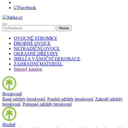
OVOCNÉ STROMKY
DROBNÉ OVOCE
NETRADIČNÍ OVOCE
OKRASNÉ DŘEVINY
JMELÍ A VÁNOČNÍ DEKORACE
ZAHRADNÍ MATERIÁL
Jmenný katalog
Broskvoně
Rané odrůdy broskvoní
,
Pozdní odrůdy broskvoní
,
Zakrslé odrůdy
broskvoní
,
Polorané odrůdy broskvoní
Hrušně