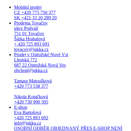
Mobilní prodej
CZ +420 775 750 377
SK +421 33 20 289 20
Prodejna Tovačov
ulice Podvalí
751 01 Tovačov
Šárka Hrabalová
+ 420 725 893 691
tovacov@jukka.cz
Prodej v Ostrožské Nové Vsi
Lhotská 772
687 22 Ostrožská Nová Ves
obchod@jukka.cz
Tamara Matoušková
+420 773 538 377
Nikola Kotačková
+420 730 990 395
E-shop
Eva Bartošová
+420 725 893 692
info@jukka.cz
OSOBNÍ ODBĚR OBJEDNANÝ PŘES E-SHOP NENÍ