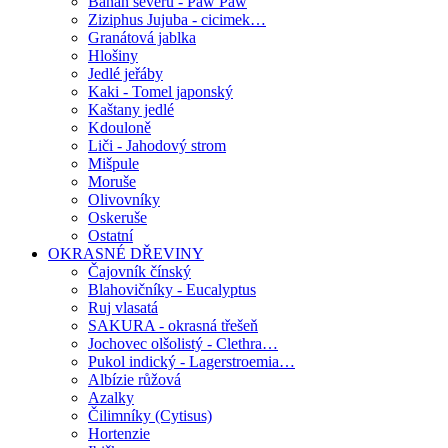
Banán severu - Paw Paw
Ziziphus Jujuba - cicimek…
Granátová jablka
Hlošiny
Jedlé jeřáby
Kaki - Tomel japonský
Kaštany jedlé
Kdouloně
Liči - Jahodový strom
Mišpule
Moruše
Olivovníky
Oskeruše
Ostatní
OKRASNÉ DŘEVINY
Čajovník čínský
Blahovičníky - Eucalyptus
Ruj vlasatá
SAKURA - okrasná třešeň
Jochovec olšolistý - Clethra…
Pukol indický - Lagerstroemia…
Albízie růžová
Azalky
Čilimníky (Cytisus)
Hortenzie