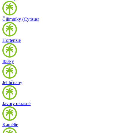
Čilimníky (Cytisus)
Hortenzie
Ibišky
Jehličnany
Javory okrasné
Kamélie