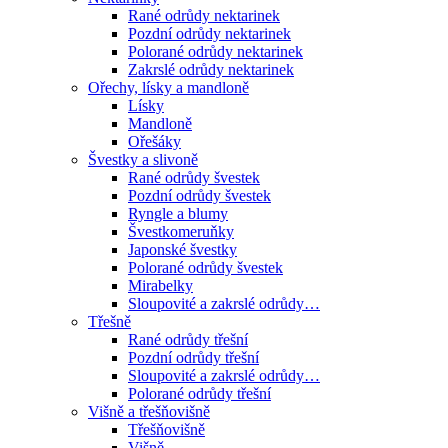
Rané odrůdy nektarinek
Pozdní odrůdy nektarinek
Polorané odrůdy nektarinek
Zakrslé odrůdy nektarinek
Ořechy, lísky a mandloně
Lísky
Mandloně
Ořešáky
Švestky a slivoně
Rané odrůdy švestek
Pozdní odrůdy švestek
Ryngle a blumy
Švestkomeruňky
Japonské švestky
Polorané odrůdy švestek
Mirabelky
Sloupovité a zakrslé odrůdy…
Třešně
Rané odrůdy třešní
Pozdní odrůdy třešní
Sloupovité a zakrslé odrůdy…
Polorané odrůdy třešní
Višně a třešňovišně
Třešňovišně
Višně