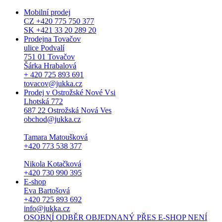
Mobilní prodej
CZ +420 775 750 377
SK +421 33 20 289 20
Prodejna Tovačov
ulice Podvalí
751 01 Tovačov
Šárka Hrabalová
+ 420 725 893 691
tovacov@jukka.cz
Prodej v Ostrožské Nové Vsi
Lhotská 772
687 22 Ostrožská Nová Ves
obchod@jukka.cz
Tamara Matoušková
+420 773 538 377
Nikola Kotačková
+420 730 990 395
E-shop
Eva Bartošová
+420 725 893 692
info@jukka.cz
OSOBNÍ ODBĚR OBJEDNANÝ PŘES E-SHOP NENÍ