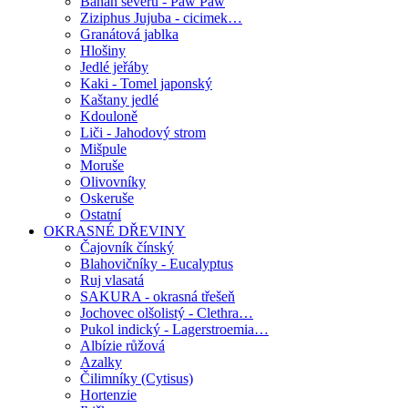
Banán severu - Paw Paw
Ziziphus Jujuba - cicimek…
Granátová jablka
Hlošiny
Jedlé jeřáby
Kaki - Tomel japonský
Kaštany jedlé
Kdouloně
Liči - Jahodový strom
Mišpule
Moruše
Olivovníky
Oskeruše
Ostatní
OKRASNÉ DŘEVINY
Čajovník čínský
Blahovičníky - Eucalyptus
Ruj vlasatá
SAKURA - okrasná třešeň
Jochovec olšolistý - Clethra…
Pukol indický - Lagerstroemia…
Albízie růžová
Azalky
Čilimníky (Cytisus)
Hortenzie