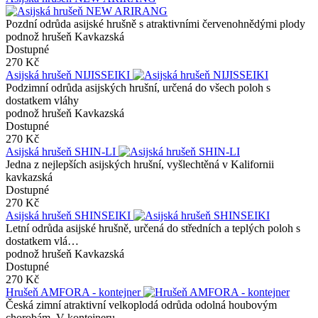
Pozdní odrůda asijské hrušně s atraktivními červenohnědými plody
podnož hrušeň Kavkazská
Dostupné
270 Kč
Asijská hrušeň NIJISSEIKI
Podzimní odrůda asijských hrušní, určená do všech poloh s
dostatkem vláhy
podnož hrušeň Kavkazská
Dostupné
270 Kč
Asijská hrušeň SHIN-LI
Jedna z nejlepších asijských hrušní, vyšlechtěná v Kalifornii
kavkazská
Dostupné
270 Kč
Asijská hrušeň SHINSEIKI
Letní odrůda asijské hrušně, určená do středních a teplých poloh s
dostatkem vlá…
podnož hrušeň Kavkazská
Dostupné
270 Kč
Hrušeň AMFORA - kontejner
Česká zimní atraktivní velkoplodá odrůda odolná houbovým
chorobám. V kontejneru