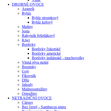
DROBNÉ OVOCE
Angrešt
Rybíz
Rybíz stromkový
Rybíz keřový
Maliny
Josta
Rakytník řešetlákový
Kiwi
Borůvky
Borůvky čukotské
Borůvky americké
Borůvky indiánské - muchovníky
Vinná réva stolní
Brusinky
Goji
Fíkovník
Dřín
Jahody
Malinoostružiny
Ostružiny
NETRADIČNÍ OVOCE
Citrusy
Bez černý - Sambucus nigra