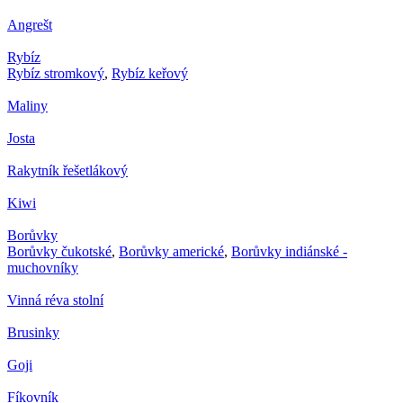
Angrešt
Rybíz
Rybíz stromkový
,
Rybíz keřový
Maliny
Josta
Rakytník řešetlákový
Kiwi
Borůvky
Borůvky čukotské
,
Borůvky americké
,
Borůvky indiánské -
muchovníky
Vinná réva stolní
Brusinky
Goji
Fíkovník