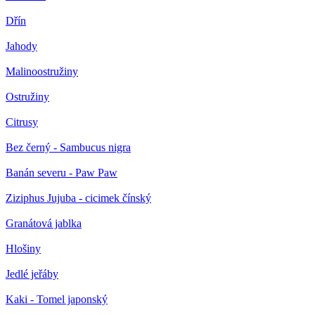
Dřín
Jahody
Malinoostružiny
Ostružiny
Citrusy
Bez černý - Sambucus nigra
Banán severu - Paw Paw
Ziziphus Jujuba - cicimek čínský
Granátová jablka
Hlošiny
Jedlé jeřáby
Kaki - Tomel japonský