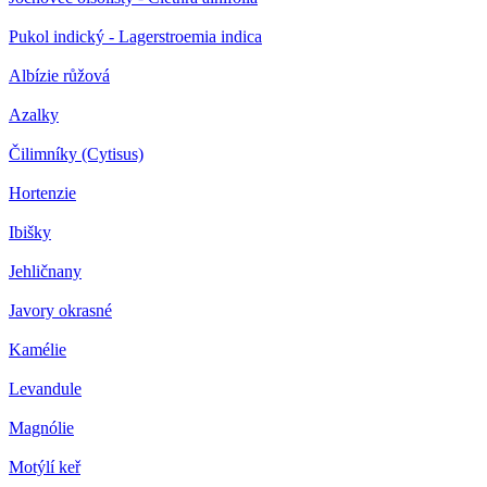
Pukol indický - Lagerstroemia indica
Albízie růžová
Azalky
Čilimníky (Cytisus)
Hortenzie
Ibišky
Jehličnany
Javory okrasné
Kamélie
Levandule
Magnólie
Motýlí keř