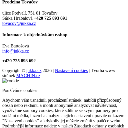
Prodejna Tovačov
ulice Podvalí, 751 01 Tovačov
Šárka Hrabalová
+420 725 893 691
tovacov@jukka.cz
Informace k objednávkám e-shop
Eva Bartošová
info@jukka.cz
+420 725 893 692
Copyright ©
jukka.cz
2026 |
Nastavení cookies
| Tvorba www
stránek
MACHIN.cz
Používáme cookies
Abychom vám usnadnili procházení stránek, nabídli přizpůsobený
obsah nebo reklamu a mohli anonymně analyzovat návštěvnost,
využíváme soubory cookies, které sdílíme se svými partnery pro
sociální média, inzerci a analýzu. Jejich nastavení upravíte odkazem
"Nastavení cookies" a kdykoliv jej můžete změnit v patičce webu.
Podrobnější informace najdete v našich Zásadách ochrany osobních