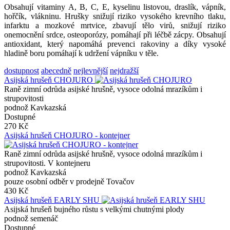
Obsahují vitaminy A, B, C, E, kyselinu listovou, draslík, vápník,
hořčík, vlákninu. Hrušky snižují riziko vysokého krevního tlaku,
infarktu a mozkové mrtvice, zbavují tělo virů, snižují riziko
onemocnění srdce, osteoporózy, pomáhají při léčbě zácpy. Obsahují
antioxidant, který napomáhá prevenci rakoviny a díky vysoké
hladině boru pomáhají k udržení vápníku v těle.
dostupnost
abecedně
nejlevnější
nejdražší
Asijská hrušeň CHOJURO
Raně zimní odrůda asijské hrušně, vysoce odolná mrazíkům i
strupovitosti
podnož Kavkazská
Dostupné
270 Kč
Asijská hrušeň CHOJURO - kontejner
Raně zimní odrůda asijské hrušně, vysoce odolná mrazíkům i
strupovitosti. V kontejneru
podnož Kavkazská
pouze osobní odběr v prodejně Tovačov
430 Kč
Asijská hrušeň EARLY SHU
Asijská hrušeň bujného růstu s velkými chutnými plody
podnož semenáč
Dostupné