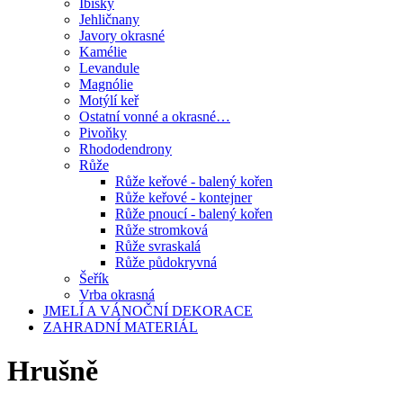
Ibišky
Jehličnany
Javory okrasné
Kamélie
Levandule
Magnólie
Motýlí keř
Ostatní vonné a okrasné…
Pivoňky
Rhododendrony
Růže
Růže keřové - balený kořen
Růže keřové - kontejner
Růže pnoucí - balený kořen
Růže stromková
Růže svraskalá
Růže půdokryvná
Šeřík
Vrba okrasná
JMELÍ A VÁNOČNÍ DEKORACE
ZAHRADNÍ MATERIÁL
Hrušně