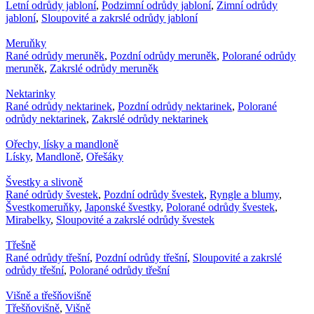
Letní odrůdy jabloní
,
Podzimní odrůdy jabloní
,
Zimní odrůdy
jabloní
,
Sloupovité a zakrslé odrůdy jabloní
Meruňky
Rané odrůdy meruněk
,
Pozdní odrůdy meruněk
,
Polorané odrůdy
meruněk
,
Zakrslé odrůdy meruněk
Nektarinky
Rané odrůdy nektarinek
,
Pozdní odrůdy nektarinek
,
Polorané
odrůdy nektarinek
,
Zakrslé odrůdy nektarinek
Ořechy, lísky a mandloně
Lísky
,
Mandloně
,
Ořešáky
Švestky a slivoně
Rané odrůdy švestek
,
Pozdní odrůdy švestek
,
Ryngle a blumy
,
Švestkomeruňky
,
Japonské švestky
,
Polorané odrůdy švestek
,
Mirabelky
,
Sloupovité a zakrslé odrůdy švestek
Třešně
Rané odrůdy třešní
,
Pozdní odrůdy třešní
,
Sloupovité a zakrslé
odrůdy třešní
,
Polorané odrůdy třešní
Višně a třešňovišně
Třešňovišně
,
Višně