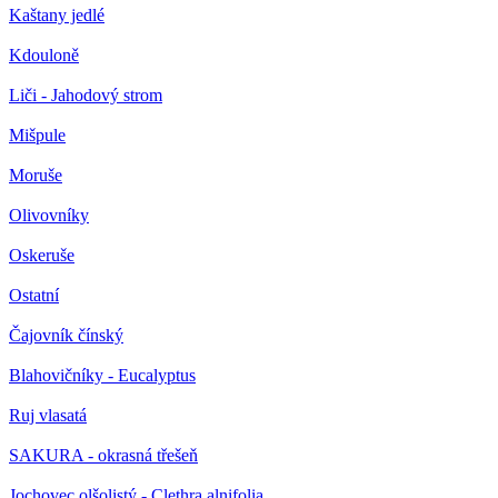
Kaštany jedlé
Kdouloně
Liči - Jahodový strom
Mišpule
Moruše
Olivovníky
Oskeruše
Ostatní
Čajovník čínský
Blahovičníky - Eucalyptus
Ruj vlasatá
SAKURA - okrasná třešeň
Jochovec olšolistý - Clethra alnifolia