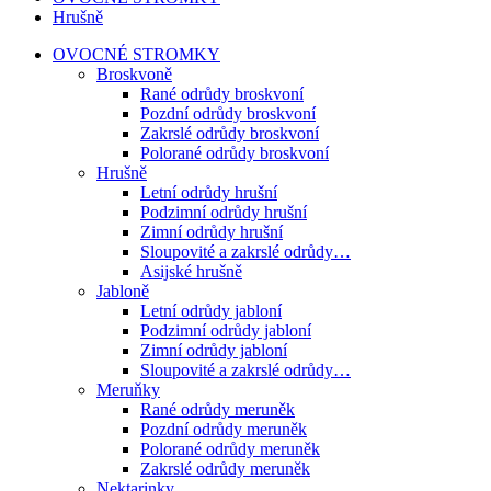
Hrušně
OVOCNÉ STROMKY
Broskvoně
Rané odrůdy broskvoní
Pozdní odrůdy broskvoní
Zakrslé odrůdy broskvoní
Polorané odrůdy broskvoní
Hrušně
Letní odrůdy hrušní
Podzimní odrůdy hrušní
Zimní odrůdy hrušní
Sloupovité a zakrslé odrůdy…
Asijské hrušně
Jabloně
Letní odrůdy jabloní
Podzimní odrůdy jabloní
Zimní odrůdy jabloní
Sloupovité a zakrslé odrůdy…
Meruňky
Rané odrůdy meruněk
Pozdní odrůdy meruněk
Polorané odrůdy meruněk
Zakrslé odrůdy meruněk
Nektarinky