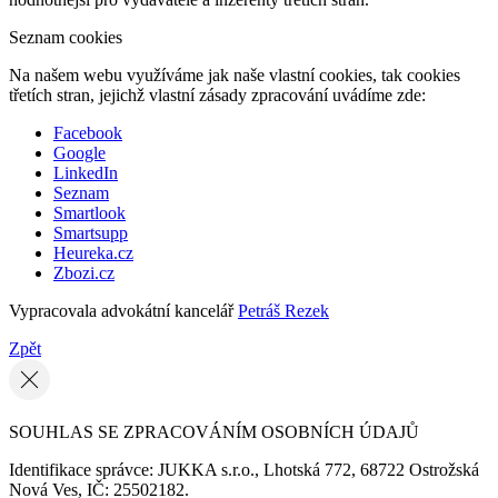
Seznam cookies
Na našem webu využíváme jak naše vlastní cookies, tak cookies
třetích stran, jejichž vlastní zásady zpracování uvádíme zde:
Facebook
Google
LinkedIn
Seznam
Smartlook
Smartsupp
Heureka.cz
Zbozi.cz
Vypracovala advokátní kancelář
Petráš Rezek
Zpět
SOUHLAS SE ZPRACOVÁNÍM OSOBNÍCH ÚDAJŮ
Identifikace správce: JUKKA s.r.o., Lhotská 772, 68722 Ostrožská
Nová Ves, IČ: 25502182.