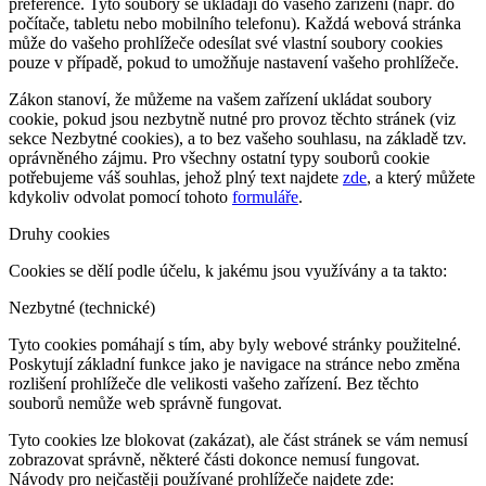
preference. Tyto soubory se ukládají do vašeho zařízení (např. do
počítače, tabletu nebo mobilního telefonu). Každá webová stránka
může do vašeho prohlížeče odesílat své vlastní soubory cookies
pouze v případě, pokud to umožňuje nastavení vašeho prohlížeče.
Zákon stanoví, že můžeme na vašem zařízení ukládat soubory
cookie, pokud jsou nezbytně nutné pro provoz těchto stránek (viz
sekce Nezbytné cookies), a to bez vašeho souhlasu, na základě tzv.
oprávněného zájmu. Pro všechny ostatní typy souborů cookie
potřebujeme váš souhlas, jehož plný text najdete
zde
, a který můžete
kdykoliv odvolat pomocí tohoto
formuláře
.
Druhy cookies
Cookies se dělí podle účelu, k jakému jsou využívány a ta takto:
Nezbytné (technické)
Tyto cookies pomáhají s tím, aby byly webové stránky použitelné.
Poskytují základní funkce jako je navigace na stránce nebo změna
rozlišení prohlížeče dle velikosti vašeho zařízení. Bez těchto
souborů nemůže web správně fungovat.
Tyto cookies lze blokovat (zakázat), ale část stránek se vám nemusí
zobrazovat správně, některé části dokonce nemusí fungovat.
Návody pro nejčastěji používané prohlížeče najdete zde: