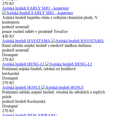
270 Kč
Asijská hrušeň EARLY SHU - kontejner
Asijská hrušeň bujného růstu s velkými chutnými plody. V
kontejneru
podnož semenáč
pouze osobní odběr v prodejně Tovačov
430 Kč
Asijská hrušeň HAYATAMA
Raná odrůda asijské hrušně s medově sladkou dužinou
podnož semenáč
Dostupné
270 Kč
Asijská hrušeň HENG-LI
Podzimní asijská hrušeň, odolná rzi hrušňové
kavkazská
Dostupné
270 Kč
Asijská hrušeň HOSUI
Podzimní odrůda asijské hrušně, vhodná do středních a teplých
poloh
podnož hrušeň Kavkazská
Dostupné
270 Kč
Asijská hrušeň NEW ARIRANG