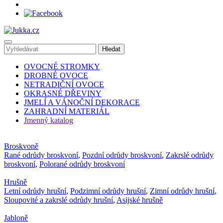
OVOCNÉ STROMKY
DROBNÉ OVOCE
NETRADIČNÍ OVOCE
OKRASNÉ DŘEVINY
JMELÍ A VÁNOČNÍ DEKORACE
ZAHRADNÍ MATERIÁL
Jmenný katalog
Broskvoně
Rané odrůdy broskvoní
,
Pozdní odrůdy broskvoní
,
Zakrslé odrůdy
broskvoní
,
Polorané odrůdy broskvoní
Hrušně
Letní odrůdy hrušní
,
Podzimní odrůdy hrušní
,
Zimní odrůdy hrušní
,
Sloupovité a zakrslé odrůdy hrušní
,
Asijské hrušně
Jabloně