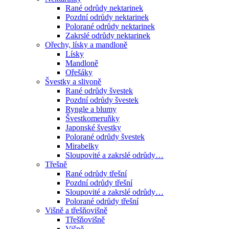
Rané odrůdy nektarinek
Pozdní odrůdy nektarinek
Polorané odrůdy nektarinek
Zakrslé odrůdy nektarinek
Ořechy, lísky a mandloně
Lísky
Mandloně
Ořešáky
Švestky a slivoně
Rané odrůdy švestek
Pozdní odrůdy švestek
Ryngle a blumy
Švestkomeruňky
Japonské švestky
Polorané odrůdy švestek
Mirabelky
Sloupovité a zakrslé odrůdy…
Třešně
Rané odrůdy třešní
Pozdní odrůdy třešní
Sloupovité a zakrslé odrůdy…
Polorané odrůdy třešní
Višně a třešňovišně
Třešňovišně
Višně