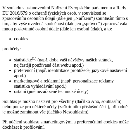
V souladu s ustanoveními Nařízení Evropského parlamentu a Rady
EU 2016/679 o ochraně fyzických osob, v souvislosti se
zpracováním osobních údajů (dále jen „Nařízení“) souhlasím tímto s
tím, aby výše uvedená společnost (dále jen „správce“) zpracovávala
mnou poskytnuté osobní údaje (dále jen osobní údaje), a to:
cookies
pro účely:
(1)
statistické
(např. doba vaší návštěvy našich stránek,
nejčastěji používaná část webu apod.)
preferenční (např. identifikace prohlížeče, jazykové nastavení
apod.)
marketingové a reklamní (např. personalizace reklamy,
statistika vyhledávání apod.)
ostatní (jiné nezařazené technické účely)
Souhlas je možno nastavit pro všechny (tlačítko Ano, souhlasím)
nebo pouze pro některé účely (zaškrtnutím příslušné části), případně
je možné zamítnout vše (tlačítko Nesouhlasím).
Při udělení souhlasu smarketingovými a preferenčními cookies může
docházet k profilování.